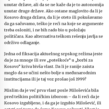
unutar države, ali da se ne kaže da je to autonomija
unutar druge države. Ako ostane maglovito da li je
Kosovo druga država, da li je oteto ili pokušavamo
da ga sačuvamo, teško je reći na koje se argumente
treba osloniti, i ne bih rado bio u položaju
političara. Kao alternativa teškom rešenju javlja se
održivo odlaganje.
Jedna od fiksacija aktuelnog srpskog režima jeste
da je za mnoge ili sve „poteškoće“ u „borbi za
Kosovo“ kriva bivša vlast. Da li je ranije zaista
moglo da se učini nešto bolje u međunarodnim
institucijama ili je taj voz prošao još 1999?
Mislim da je već prva vlast posle Miloševića bila
pred teškim političkim izborom – da li reći da je
Kosovo izgubljeno, i da ga je izgubio Milošević, ili