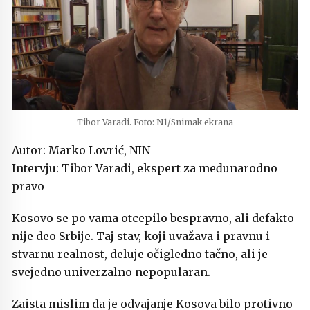
Tibor Varadi. Foto: N1/Snimak ekrana
Autor: Marko Lovrić, NIN
Intervju: Tibor Varadi, ekspert za međunarodno
pravo
Kosovo se po vama otcepilo bespravno, ali defakto
nije deo Srbije. Taj stav, koji uvažava i pravnu i
stvarnu realnost, deluje očigledno tačno, ali je
svejedno univerzalno nepopularan.
Zaista mislim da je odvajanje Kosova bilo protivno