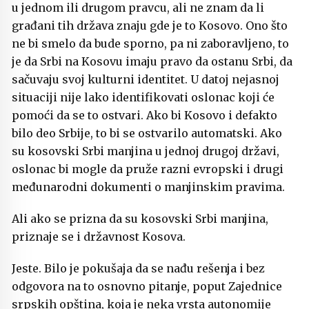
u jednom ili drugom pravcu, ali ne znam da li
građani tih država znaju gde je to Kosovo. Ono što
ne bi smelo da bude sporno, pa ni zaboravljeno, to
je da Srbi na Kosovu imaju pravo da ostanu Srbi, da
sačuvaju svoj kulturni identitet. U datoj nejasnoj
situaciji nije lako identifikovati oslonac koji će
pomoći da se to ostvari. Ako bi Kosovo i defakto
bilo deo Srbije, to bi se ostvarilo automatski. Ako
su kosovski Srbi manjina u jednoj drugoj državi,
oslonac bi mogle da pruže razni evropski i drugi
međunarodni dokumenti o manjinskim pravima.
Ali ako se prizna da su kosovski Srbi manjina,
priznaje se i državnost Kosova.
Jeste. Bilo je pokušaja da se nađu rešenja i bez
odgovora na to osnovno pitanje, poput Zajednice
srpskih opština, koja je neka vrsta autonomije