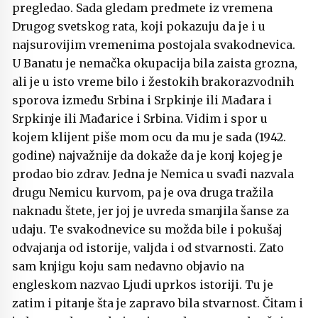
pregledao. Sada gledam predmete iz vremena
Drugog svetskog rata, koji pokazuju da je i u
najsurovijim vremenima postojala svakodnevica.
U Banatu je nemačka okupacija bila zaista grozna,
ali je u isto vreme bilo i žestokih brakorazvodnih
sporova između Srbina i Srpkinje ili Mađara i
Srpkinje ili Mađarice i Srbina. Vidim i spor u
kojem klijent piše mom ocu da mu je sada (1942.
godine) najvažnije da dokaže da je konj kojeg je
prodao bio zdrav. Jedna je Nemica u svađi nazvala
drugu Nemicu kurvom, pa je ova druga tražila
naknadu štete, jer joj je uvreda smanjila šanse za
udaju. Te svakodnevice su možda bile i pokušaj
odvajanja od istorije, valjda i od stvarnosti. Zato
sam knjigu koju sam nedavno objavio na
engleskom nazvao Ljudi uprkos istoriji. Tu je
zatim i pitanje šta je zapravo bila stvarnost. Čitam i