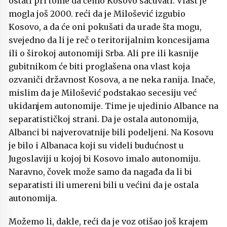
ostati pri tome da ćemo Kosovo sačuvati. Vlast je
mogla još 2000. reći da je Milošević izgubio
Kosovo, a da će oni pokušati da urade šta mogu,
svejedno da li je reč o teritorijalnim koncesijama
ili o širokoj autonomiji Srba. Ali pre ili kasnije
gubitnikom će biti proglašena ona vlast koja
ozvaniči državnost Kosova, a ne neka ranija. Inače,
mislim da je Milošević podstakao secesiju već
ukidanjem autonomije. Time je ujedinio Albance na
separatističkoj strani. Da je ostala autonomija,
Albanci bi najverovatnije bili podeljeni. Na Kosovu
je bilo i Albanaca koji su videli budućnost u
Jugoslaviji u kojoj bi Kosovo imalo autonomiju.
Naravno, čovek može samo da nagađa da li bi
separatisti ili umereni bili u većini da je ostala
autonomija.
Možemo li, dakle, reći da je voz otišao još krajem