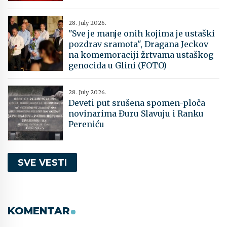
28. July 2026.
"Sve je manje onih kojima je ustaški
pozdrav sramota", Dragana Jeckov
na komemoraciji žrtvama ustaškog
genocida u Glini (FOTO)
28. July 2026.
Deveti put srušena spomen-ploča
novinarima Đuru Slavuju i Ranku
Pereniću
SVE VESTI
KOMENTAR