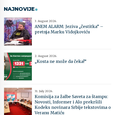
NAJNOVIJE
3. August 2026.
ANEM ALARM: Jeziva „čestitka“ –
pretnja Marku Vidojkoviću
2. August 2026.
„Kosta ne može da čeka!“
31. July 2026.
Komisija za žalbe Saveta za štampu:
Novosti, Informer i Alo prekršili
Kodeks novinara Srbije tekstovima o
Veranu Matiću