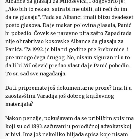
Albance da glasaju za Miloševića, i odgovorio je:
„Ako bih to rekao, sutra bi me ubili, ali reći ću im
da ne glasaju“. Tada su Albanci imali blizu dvadeset
posto glasova. Da je makar polovina glasala, Panić
bi pobedio. Čovek se naravno pita zašto Zapad tada
nije ohrabrivao kosovske Albance da glasaju za
Panića. Ta 1992. je bila tri godine pre Srebrenice, i
pre mnogo čega drugog. No, nisam siguran ni u to
da li bi Milošević predao vlast da je Panić pobedio.
To su sad sve nagađanja.
Da li pripremate još dokumentarne proze? Ima li u
zaostavštini Varadija još dobrog književnog
materijala?
Nakon penzije, pokušavam da se približim spisima
koji su od 1893. sačuvani u porodičnoj advokatskoj
arhivi. Ima još nekoliko hiljada spisa koje nisam