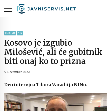
DRUŠTVO
NIN
Kosovo je izgubio
Milošević, ali će gubitnik
biti onaj ko to prizna
5. December 2022.
Deo intervjua Tibora Varadiija NINu.