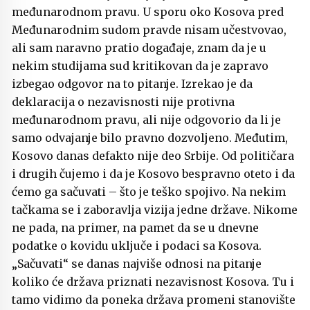
međunarodnom pravu. U sporu oko Kosova pred
Međunarodnim sudom pravde nisam učestvovao,
ali sam naravno pratio događaje, znam da je u
nekim studijama sud kritikovan da je zapravo
izbegao odgovor na to pitanje. Izrekao je da
deklaracija o nezavisnosti nije protivna
međunarodnom pravu, ali nije odgovorio da li je
samo odvajanje bilo pravno dozvoljeno. Međutim,
Kosovo danas defakto nije deo Srbije. Od političara
i drugih čujemo i da je Kosovo bespravno oteto i da
ćemo ga sačuvati – što je teško spojivo. Na nekim
tačkama se i zaboravlja vizija jedne države. Nikome
ne pada, na primer, na pamet da se u dnevne
podatke o kovidu uključe i podaci sa Kosova.
„Sačuvati“ se danas najviše odnosi na pitanje
koliko će država priznati nezavisnost Kosova. Tu i
tamo vidimo da poneka država promeni stanovište