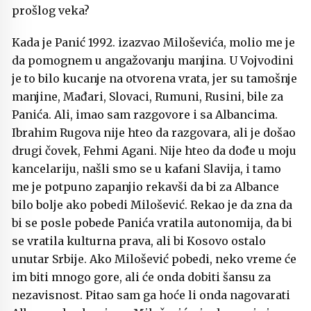
prošlog veka?
Kada je Panić 1992. izazvao Miloševića, molio me je
da pomognem u angažovanju manjina. U Vojvodini
je to bilo kucanje na otvorena vrata, jer su tamošnje
manjine, Mađari, Slovaci, Rumuni, Rusini, bile za
Panića. Ali, imao sam razgovore i sa Albancima.
Ibrahim Rugova nije hteo da razgovara, ali je došao
drugi čovek, Fehmi Agani. Nije hteo da dođe u moju
kancelariju, našli smo se u kafani Slavija, i tamo
me je potpuno zapanjio rekavši da bi za Albance
bilo bolje ako pobedi Milošević. Rekao je da zna da
bi se posle pobede Panića vratila autonomija, da bi
se vratila kulturna prava, ali bi Kosovo ostalo
unutar Srbije. Ako Milošević pobedi, neko vreme će
im biti mnogo gore, ali će onda dobiti šansu za
nezavisnost. Pitao sam ga hoće li onda nagovarati