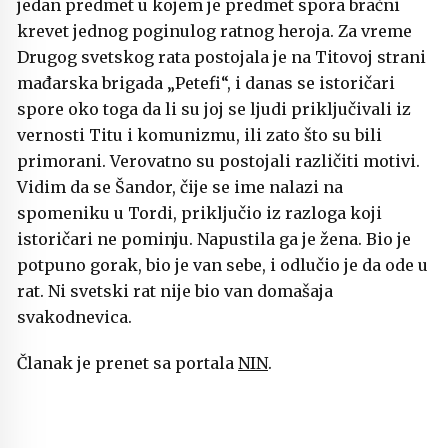
jedan predmet u kojem je predmet spora bračni
krevet jednog poginulog ratnog heroja. Za vreme
Drugog svetskog rata postojala je na Titovoj strani
mađarska brigada „Petefi“, i danas se istoričari
spore oko toga da li su joj se ljudi priključivali iz
vernosti Titu i komunizmu, ili zato što su bili
primorani. Verovatno su postojali različiti motivi.
Vidim da se Šandor, čije se ime nalazi na
spomeniku u Tordi, priključio iz razloga koji
istoričari ne pominju. Napustila ga je žena. Bio je
potpuno gorak, bio je van sebe, i odlučio je da ode u
rat. Ni svetski rat nije bio van domašaja
svakodnevica.
Članak je prenet sa portala
NIN
.