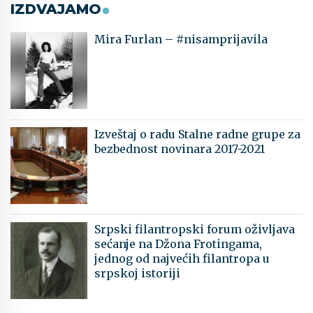
IZDVAJAMO
Mira Furlan – #nisamprijavila
Izveštaj o radu Stalne radne grupe za
bezbednost novinara 2017-2021
Srpski filantropski forum oživljava
sećanje na Džona Frotingama,
jednog od najvećih filantropa u
srpskoj istoriji