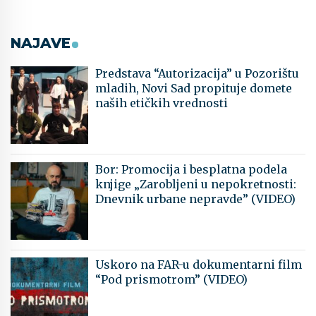
NAJAVE
Predstava “Autorizacija” u Pozorištu
mladih, Novi Sad propituje domete
naših etičkih vrednosti
Bor: Promocija i besplatna podela
knjige „Zarobljeni u nepokretnosti:
Dnevnik urbane nepravde” (VIDEO)
Uskoro na FAR-u dokumentarni film
“Pod prismotrom” (VIDEO)