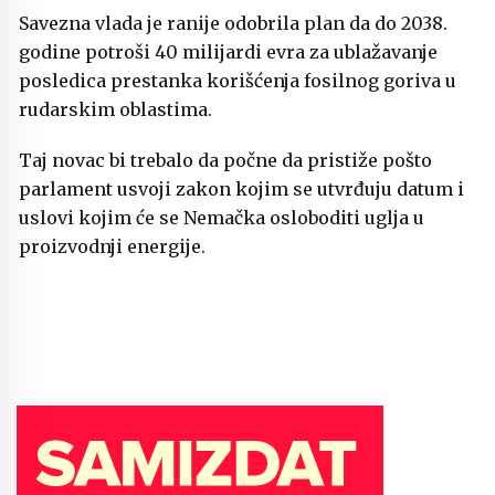
Savezna vlada je ranije odobrila plan da do 2038.
godine potroši 40 milijardi evra za ublažavanje
posledica prestanka korišćenja fosilnog goriva u
rudarskim oblastima.
Taj novac bi trebalo da počne da pristiže pošto
parlament usvoji zakon kojim se utvrđuju datum i
uslovi kojim će se Nemačka osloboditi uglja u
proizvodnji energije.