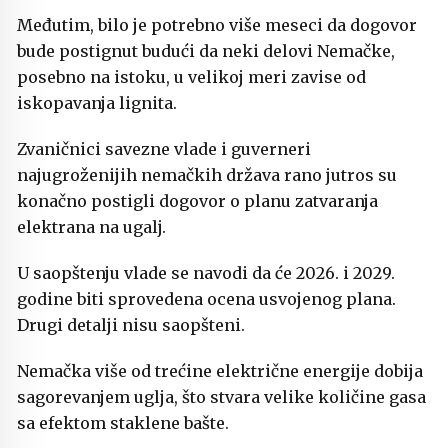
Međutim, bilo je potrebno više meseci da dogovor
bude postignut budući da neki delovi Nemačke,
posebno na istoku, u velikoj meri zavise od
iskopavanja lignita.
Zvaničnici savezne vlade i guverneri
najugroženijih nemačkih država rano jutros su
konačno postigli dogovor o planu zatvaranja
elektrana na ugalj.
U saopštenju vlade se navodi da će 2026. i 2029.
godine biti sprovedena ocena usvojenog plana.
Drugi detalji nisu saopšteni.
Nemačka više od trećine električne energije dobija
sagorevanjem uglja, što stvara velike količine gasa
sa efektom staklene bašte.