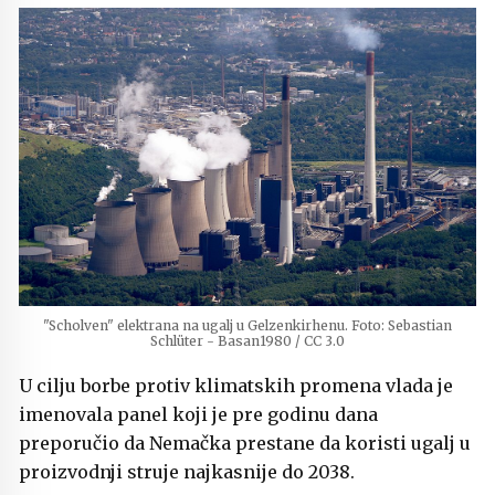
"Scholven" elektrana na ugalj u Gelzenkirhenu. Foto: Sebastian
Schlüter - Basan1980 / CC 3.0
U cilju borbe protiv klimatskih promena vlada je
imenovala panel koji je pre godinu dana
preporučio da Nemačka prestane da koristi ugalj u
proizvodnji struje najkasnije do 2038.