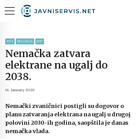
BETA
EKOLOGIJA
SVET
Nemačka zatvara
elektrane na ugalj do
2038.
16. January 2020.
Nemački zvaničnici postigli su dogovor o
planu zatvaranja elektrana na ugalj u drugoj
polovini 2030-ih godina, saopštila je danas
nemačka vlada.