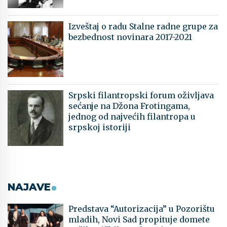
Izveštaj o radu Stalne radne grupe za
bezbednost novinara 2017-2021
Srpski filantropski forum oživljava
sećanje na Džona Frotingama,
jednog od najvećih filantropa u
srpskoj istoriji
NAJAVE
Predstava “Autorizacija” u Pozorištu
mladih, Novi Sad propituje domete