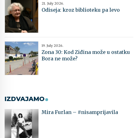
21. July 2026.
Odiseja: kroz biblioteku pa levo
19. July 2026.
Zona 30: Kod Ziđina može u ostatku
Bora ne može?
IZDVAJAMO
Mira Furlan – #nisamprijavila