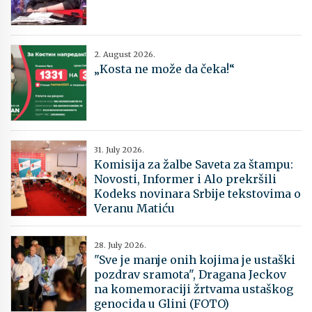
2. August 2026.
„Kosta ne može da čeka!“
31. July 2026.
Komisija za žalbe Saveta za štampu:
Novosti, Informer i Alo prekršili
Kodeks novinara Srbije tekstovima o
Veranu Matiću
28. July 2026.
"Sve je manje onih kojima je ustaški
pozdrav sramota", Dragana Jeckov
na komemoraciji žrtvama ustaškog
genocida u Glini (FOTO)