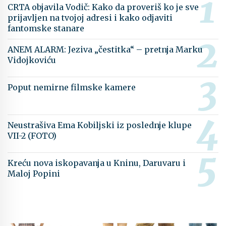
CRTA objavila Vodič: Kako da proveriš ko je sve
prijavljen na tvojoj adresi i kako odjaviti
fantomske stanare
ANEM ALARM: Jeziva „čestitka“ – pretnja Marku
Vidojkoviću
Poput nemirne filmske kamere
Neustrašiva Ema Kobiljski iz poslednje klupe
VII-2 (FOTO)
Kreću nova iskopavanja u Kninu, Daruvaru i
Maloj Popini