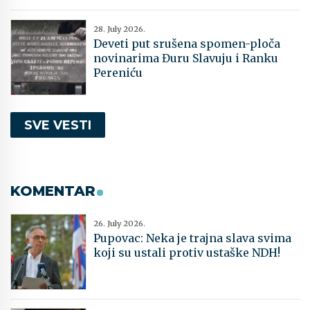
28. July 2026.
Deveti put srušena spomen-ploča
novinarima Đuru Slavuju i Ranku
Pereniću
SVE VESTI
KOMENTAR
26. July 2026.
Pupovac: Neka je trajna slava svima
koji su ustali protiv ustaške NDH!