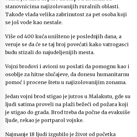
stanovnicima najizolovanijih ruralnih oblasti.
Takođe vlada velika zabrinutost za pet osoba koji
se još vode kao nestale.
Više od 400 kuća uništeno je poslednjih dana, a
veruje se da će se taj broj povećati kako vatrogasci
budu stizali do najudeljenijih mesta.
Vojni brodovi i avioni su poslati da pomognu kao i
osoblje za hitne slučajeve, da donesu humanitarnu
pomoć i procene štetu u najizolovanijim zonama.
Jedan vojni brod stigao je jutros u Malakutu, gde su
ljudi satima proveli na plaži bežeći od požara koji
je stigao do grada. Brod treba da počne da evakuiše
ljude, rekao je portparol vojske.
Najmanje 18 ljudi izgubilo je život od početka