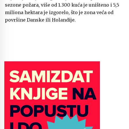
sezone požara, više od 1.300 kuća je uništeno i 5,5
miliona hektara je izgorelo, što je zona veća od
površine Danske ili Holandije.