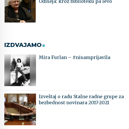
Odiseja: kroz biblioteku pa levo
IZDVAJAMO
Mira Furlan – #nisamprijavila
Izveštaj o radu Stalne radne grupe za
bezbednost novinara 2017-2021