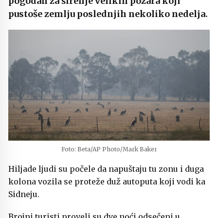
pogodan za širenje velikih požara koji
pustoše zemlju poslednjih nekoliko nedelja.
Foto: Beta/AP Photo/Mark Baker
Hiljade ljudi su počele da napuštaju tu zonu i duga
kolona vozila se proteže duž autoputa koji vodi ka
Sidneju.
Brojni turisti proveli su dve noći odsečeni u