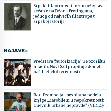
Srpski filantropski forum oživljava
sećanje na Džona Frotingama,
jednog od najvećih filantropa u
srpskoj istoriji
NAJAVE
Predstava “Autorizacija” u Pozorištu
mladih, Novi Sad propituje domete
naših etičkih vrednosti
Bor: Promocija i besplatna podela
knjige „Zarobljeni u nepokretnosti:
Dnevnik urbane nepravde” (VIDEO)