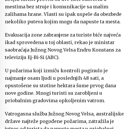
mestima bez struje i komunikacije sa malim
zalihama hrane. Vlasti su ipak uspele da obezbede
nekoliko puteva kojim mogu da napuste ta mesta.
Evakuacija zone zabranjene za turiste biće najveća
ikad sprovedena u toj oblasti, rekao je ministar
saobraćaja Južnog Novog Velsa Endru Konstans za
televiziju Ej-Bi-Si (ABC).
U požarima koji izmiču kontroli poginulo je
najmanje osam ljudi u poslednjih 48 sati, a
opustošene su stotine hektara šume prvog dana
nove godine. Mnogi turisti su zarobljeni u
priobalnim gradovima opkoljenim vatrom.
Vatrogasna služba Južnog Novog Velsa, australijske
države najteže pogođene požarima, zatražila je
jutros od turista da napuste mesta u priobalnoj