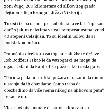
zoni dugoj 200 kilometara od slikovitog grada
Bejtmans Beja ka jugu i državi Viktoriji.
Turisti treba da odu pre subote koja će biti “opasan
dan” s jakim naletima vetra i temperaturama iznad
40 stepeni Celzijusa. To su idealni uslovi da se
podstaknu požari.
Pomoćnik direktora vatrogasne službe te države
Rob Rodžers rekao je da vatrogasci ne mogu da
ugase čak ni da kontrolišu požare koji sada gore.
“Poruka je da ima toliko požara u toj zoni da nismo
u stanju da ih obuzdamo. Samo treba da
obezbedimo da više nema nikog na njihovom putu”,
rekao je on.
Vlasti još nisu uspele da stupe u kontakt sa