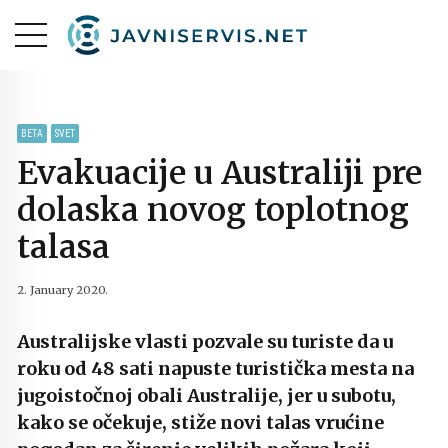
BETA
SVET
Evakuacije u Australiji pre
dolaska novog toplotnog
talasa
2. January 2020.
Australijske vlasti pozvale su turiste da u
roku od 48 sati napuste turistička mesta na
jugoistočnoj obali Australije, jer u subotu,
kako se očekuje, stiže novi talas vrućine