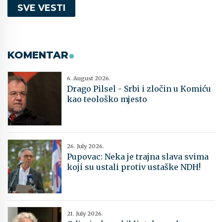
SVE VESTI
KOMENTAR
6. August 2026.
Drago Pilsel - Srbi i zločin u Komiću
kao teološko mjesto
26. July 2026.
Pupovac: Neka je trajna slava svima
koji su ustali protiv ustaške NDH!
21. July 2026.