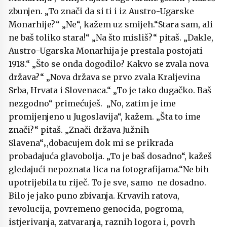
zbunjen. „To znači da si ti i iz Austro-Ugarske
Monarhije?“ „Ne“, kažem uz smijeh.“Stara sam, ali
ne baš toliko stara!“ „Na što misliš?“ pitaš. „Dakle,
Austro-Ugarska Monarhija je prestala postojati
1918.“ „Što se onda dogodilo? Kakvo se zvala nova
država?“ „Nova država se prvo zvala Kraljevina
Srba, Hrvata i Slovenaca.“ „To je tako dugačko. Baš
nezgodno“ primećuješ. „No, zatim je ime
promijenjeno u Jugoslavija“, kažem. „Šta to ime
znači?“ pitaš. „Znači država Južnih
Slavena“‚,dobacujem dok mi se prikrada
probadajuća glavobolja. „To je baš dosadno“, kažeš
gledajući nepoznata lica na fotografijama.“Ne bih
upotrijebila tu riječ. To je sve, samo ne dosadno.
Bilo je jako puno zbivanja. Krvavih ratova,
revolucija, povremeno genocida, pogroma,
istjerivanja, zatvaranja, raznih logora i, povrh