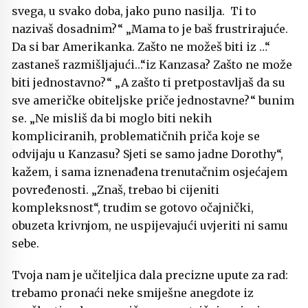
svega, u svako doba, jako puno nasilja. Ti to
nazivaš dosadnim?“ „Mama to je baš frustrirajuće.
Da si bar Amerikanka. Zašto ne možeš biti iz …“
zastaneš razmišljajući…“iz Kanzasa? Zašto ne može
biti jednostavno?“ „A zašto ti pretpostavljaš da su
sve američke obiteljske priče jednostavne?“ bunim
se. „Ne misliš da bi moglo biti nekih
kompliciranih, problematičnih priča koje se
odvijaju u Kanzasu? Sjeti se samo jadne Dorothy“,
kažem, i sama iznenađena trenutačnim osjećajem
povređenosti. „Znaš, trebao bi cijeniti
kompleksnost“, trudim se gotovo očajnički,
obuzeta krivnjom, ne uspijevajući uvjeriti ni samu
sebe.
Tvoja nam je učiteljica dala precizne upute za rad:
trebamo pronaći neke smiješne anegdote iz