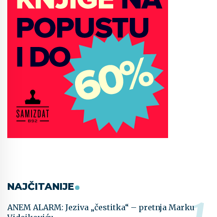
NAJČITANIJE
ANEM ALARM: Jeziva „čestitka“ – pretnja Marku