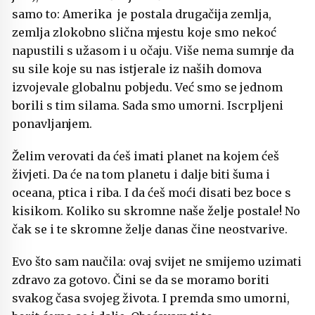
samo to: Amerika je postala drugačija zemlja,
zemlja zlokobno slična mjestu koje smo nekoć
napustili s užasom i u očaju. Više nema sumnje da
su sile koje su nas istjerale iz naših domova
izvojevale globalnu pobjedu. Već smo se jednom
borili s tim silama. Sada smo umorni. Iscrpljeni
ponavljanjem.
Želim verovati da ćeš imati planet na kojem ćeš
živjeti. Da će na tom planetu i dalje biti šuma i
oceana, ptica i riba. I da ćeš moći disati bez boce s
kisikom. Koliko su skromne naše želje postale! No
čak se i te skromne želje danas čine neostvarive.
Evo što sam naučila: ovaj svijet ne smijemo uzimati
zdravo za gotovo. Čini se da se moramo boriti
svakog časa svojeg života. I premda smo umorni,