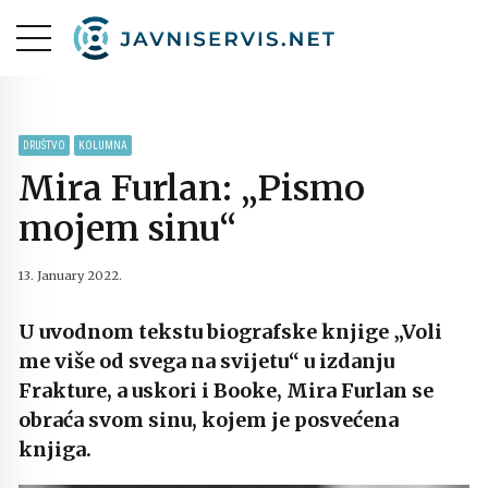
DRUŠTVO
KOLUMNA
Mira Furlan: „Pismo
mojem sinu“
13. January 2022.
U uvodnom tekstu biografske knjige „Voli
me više od svega na svijetu“ u izdanju
Frakture, a uskori i Booke, Mira Furlan se
obraća svom sinu, kojem je posvećena
knjiga.