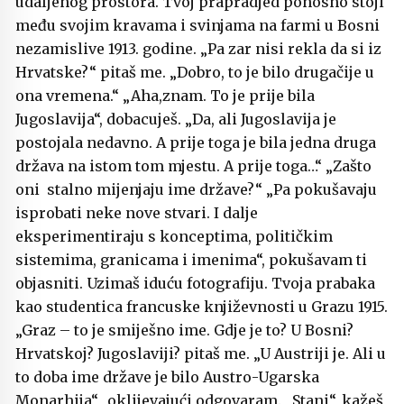
udaljenog prostora. Tvoj prapradjed ponosno stoji
među svojim kravama i svinjama na farmi u Bosni
nezamislive 1913. godine. „Pa zar nisi rekla da si iz
Hrvatske?“ pitaš me. „Dobro, to je bilo drugačije u
ona vremena.“ „Aha,znam. To je prije bila
Jugoslavija“, dobacuješ. „Da, ali Jugoslavija je
postojala nedavno. A prije toga je bila jedna druga
država na istom tom mjestu. A prije toga…“ „Zašto
oni stalno mijenjaju ime države?“ „Pa pokušavaju
isprobati neke nove stvari. I dalje
eksperimentiraju s konceptima, političkim
sistemima, granicama i imenima“, pokušavam ti
objasniti. Uzimaš iduću fotografiju. Tvoja prabaka
kao studentica francuske književnosti u Grazu 1915.
„Graz – to je smiješno ime. Gdje je to? U Bosni?
Hrvatskoj? Jugoslaviji? pitaš me. „U Austriji je. Ali u
to doba ime države je bilo Austro-Ugarska
Monarhija“, oklijevajući odgovaram. „Stani“, kažeš