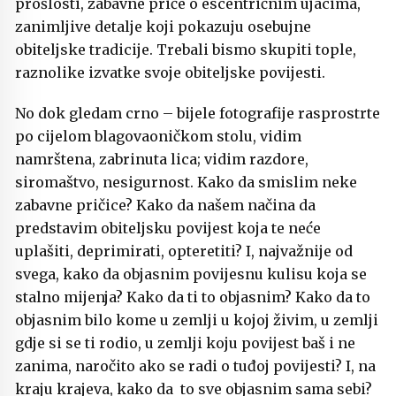
prošlosti, zabavne priče o escentričnim ujacima,
zanimljive detalje koji pokazuju osebujne
obiteljske tradicije. Trebali bismo skupiti tople,
raznolike izvatke svoje obiteljske povijesti.
No dok gledam crno – bijele fotografije rasprostrte
po cijelom blagovaoničkom stolu, vidim
namrštena, zabrinuta lica; vidim razdore,
siromaštvo, nesigurnost. Kako da smislim neke
zabavne pričice? Kako da našem načina da
predstavim obiteljsku povijest koja te neće
uplašiti, deprimirati, opteretiti? I, najvažnije od
svega, kako da objasnim povijesnu kulisu koja se
stalno mijenja? Kako da ti to objasnim? Kako da to
objasnim bilo kome u zemlji u kojoj živim, u zemlji
gdje si se ti rodio, u zemlji koju povijest baš i ne
zanima, naročito ako se radi o tuđoj povijesti? I, na
kraju krajeva, kako da to sve objasnim sama sebi?