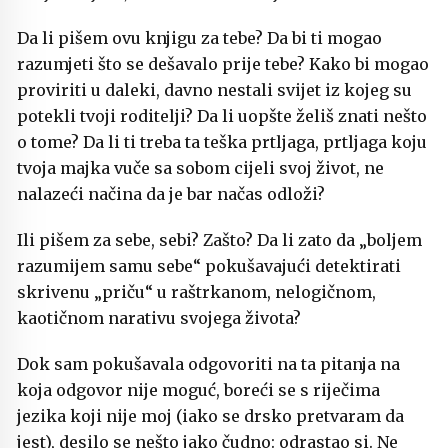
Da li pišem ovu knjigu za tebe? Da bi ti mogao
razumjeti što se dešavalo prije tebe? Kako bi mogao
proviriti u daleki, davno nestali svijet iz kojeg su
potekli tvoji roditelji? Da li uopšte želiš znati nešto
o tome? Da li ti treba ta teška prtljaga, prtljaga koju
tvoja majka vuče sa sobom cijeli svoj život, ne
nalazeći načina da je bar načas odloži?
Ili pišem za sebe, sebi? Zašto? Da li zato da „boljem
razumijem samu sebe“ pokušavajući detektirati
skrivenu „priču“ u raštrkanom, nelogičnom,
kaotičnom narativu svojega života?
Dok sam pokušavala odgovoriti na ta pitanja na
koja odgovor nije moguć, boreći se s riječima
jezika koji nije moj (iako se drsko pretvaram da
jest), desilo se nešto jako čudno: odrastao si. Ne