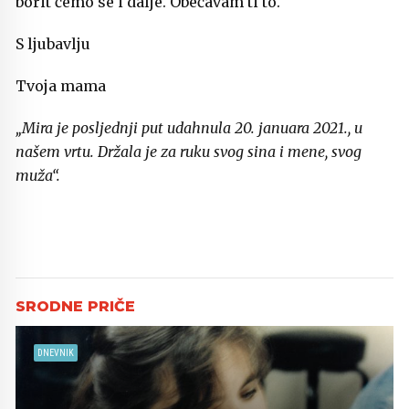
borit ćemo se i dalje. Obećavam ti to.
S ljubavlju
Tvoja mama
„Mira je posljednji put udahnula 20. januara 2021., u
našem vrtu. Držala je za ruku svog sina i mene, svog
muža“.
DNEVNIK