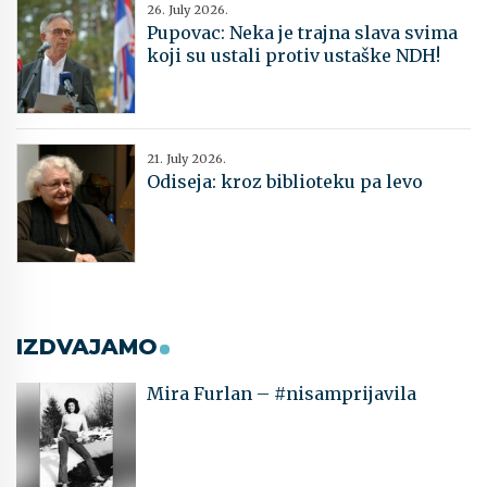
26. July 2026.
Pupovac: Neka je trajna slava svima
koji su ustali protiv ustaške NDH!
21. July 2026.
Odiseja: kroz biblioteku pa levo
IZDVAJAMO
Mira Furlan – #nisamprijavila