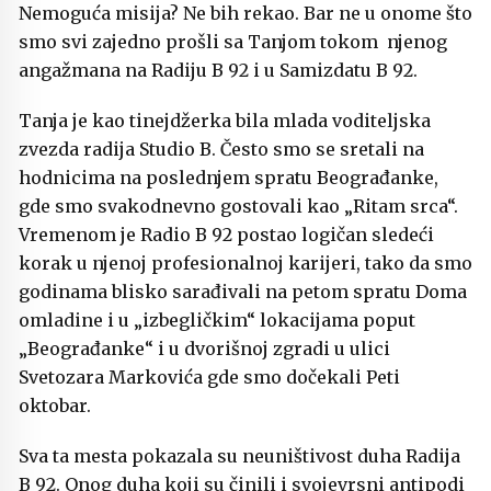
Nemoguća misija? Ne bih rekao. Bar ne u onome što
smo svi zajedno prošli sa Tanjom tokom njenog
angažmana na Radiju B 92 i u Samizdatu B 92.
Tanja je kao tinejdžerka bila mlada voditeljska
zvezda radija Studio B. Često smo se sretali na
hodnicima na poslednjem spratu Beograđanke,
gde smo svakodnevno gostovali kao „Ritam srca“.
Vremenom je Radio B 92 postao logičan sledeći
korak u njenoj profesionalnoj karijeri, tako da smo
godinama blisko sarađivali na petom spratu Doma
omladine i u „izbegličkim“ lokacijama poput
„Beograđanke“ i u dvorišnoj zgradi u ulici
Svetozara Markovića gde smo dočekali Peti
oktobar.
Sva ta mesta pokazala su neuništivost duha Radija
B 92. Onog duha koji su činili i svojevrsni antipodi