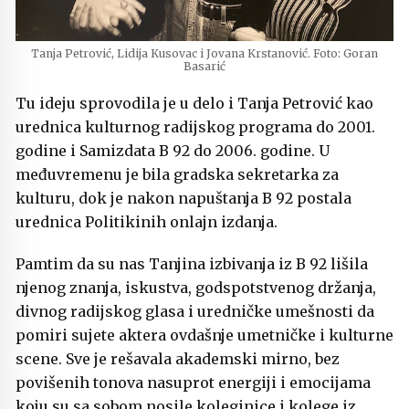
Tanja Petrović, Lidija Kusovac i Jovana Krstanović. Foto: Goran
Basarić
Tu ideju sprovodila je u delo i Tanja Petrović kao
urednica kulturnog radijskog programa do 2001.
godine i Samizdata B 92 do 2006. godine. U
međuvremenu je bila gradska sekretarka za
kulturu, dok je nakon napuštanja B 92 postala
urednica Politikinih onlajn izdanja.
Pamtim da su nas Tanjina izbivanja iz B 92 lišila
njenog znanja, iskustva, godspotstvenog držanja,
divnog radijskog glasa i uredničke umešnosti da
pomiri sujete aktera ovdašnje umetničke i kulturne
scene. Sve je rešavala akademski mirno, bez
povišenih tonova nasuprot energiji i emocijama
koju su sa sobom nosile koleginice i kolege iz