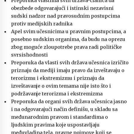
Preporuka vlastima svih država-članica da
obezbede odgovarajući i istinski nezavisni
sudski nadzor nad pravosudnim postupcima
protiv medijskih radnika
Apel svim učesnicima u pravnim postupcima, a
posebno sudskim organima, da budu na oprezu
zbog moguće zloupotrebe prava radi političke
svrsishodnosti
Preporuka da vlasti svih država učesnica izričito
priznaju da mediji imaju pravo da izveštavaju o
terorizmu i ekstremizmu i priznaju da
izveštavanje o ovim temama nije isto što i
podržavanje terorizma i ekstremizma
Preporuka da organi svih država učesnica jasno
i na odgovarajući način definišu, u skladu sa
međunarodnim pravom i standardima o
ljudskim pravima koje uspostavljaju
međuvladina tela, pravne pojmove koji se