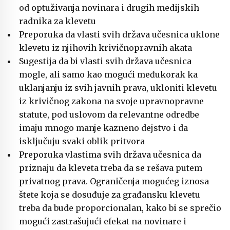
od optuživanja novinara i drugih medijskih
radnika za klevetu
Preporuka da vlasti svih država učesnica uklone
klevetu iz njihovih krivičnopravnih akata
Sugestija da bi vlasti svih država učesnica
mogle, ali samo kao mogući međukorak ka
uklanjanju iz svih javnih prava, ukloniti klevetu
iz krivičnog zakona na svoje upravnopravne
statute, pod uslovom da relevantne odredbe
imaju mnogo manje kazneno dejstvo i da
isključuju svaki oblik pritvora
Preporuka vlastima svih država učesnica da
priznaju da kleveta treba da se rešava putem
privatnog prava. Ograničenja mogućeg iznosa
štete koja se dosuđuje za građansku klevetu
treba da bude proporcionalan, kako bi se sprečio
mogući zastrašujući efekat na novinare i