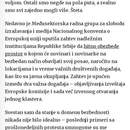
voljom. Ostali smo negde na pola puta, a realno
smo svi zajedno mogli više. Šteta.
Nedavno je Međusektorska radna grupa za slobodu
izražavanja i medija Nacionalnog konventa o
Evropskoj uniji uputila zahtev nadležnim
institucijama Republike Srbije da
hitno obezbede
prostor
u kojem će novinari i novinarke na
bezbedan način obavljati svoj posao, naročito na
lokacijama i u vreme važnih društvenih događaja,
kao što su javna okupljanja. Zahtev je upućen
između dva važna događaja – objavljivanja izveštaja
Evropske komisije i sada već izvesnog otvaranja
jednog klastera.
Svestan sam da stanje u domenu bezbednosti
nikada nije bilo idealno – poslednji primeri sa
prošlonedeljnih protesta umnogome su me