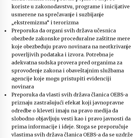
koriste u zakonodavstvu, programe i inicijative
usmerene na sprečavanje i suzbijanje
„ekstremizma“ i terorizma
Preporuka da organi svih država učesnica
obezbede zakonske proceduralne zaštitne mere
koje obezbeđuju pravo novinara na neotkrivanje
poverljivih podataka i izvora. Potrebna je
adekvatna sudska provera pred organima za
sprovođenje zakona i obaveštajnim službama
agencije koje mogu pristupiti evidenciji
novinara
Preporuka da vlasti svih država članica OEBS-a
priznaju zastrašujući efekat koji javnopravne
odredbe o kleveti imaju na pravo medija da
slobodno objavljuju vesti kao i pravo javnosti da
prima informacije i ideje. Stoga se preporučuje
vlastima svih država članica OEBS-a da se uzdrže