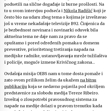
podsetili na slične događaje iz burne prošlosti. Na
to u svom intervjuu podseća i
Nikola Radišić
koji je
često bio na udaru zbog tema o kojima je izveštavao
još u vreme nekadašnje televizije B92. Činjenica da
je bezbednost novinara i novinarki oduvek bila
aktuelna tema ne daje nam za pravo da se
opuštamo i pored određenih pomaka u domenu
preventive, prioritetnog tretiranja napada na
medijske radnike, ustanovljavanja mreže tužilaštva
i policije, moguće izmene Krivičnog zakona…
Ovdašnja misija OEBS nam u tome dosta pomaže i
zato ovom prilikom želim da ukažem
na bitnu
publikaciju
koja se nedavno pojavila pod okriljem
predstavnice za slobodu medija Tereze Ribeiro.
Izveštaj o zloupotrebi pravosudnog sistema za
napade na medije dolazi u pravom trenutku kada