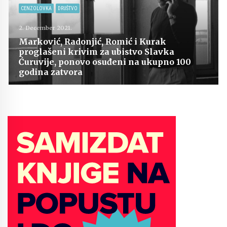
CENZOLOVKA
DRUŠTVO
2. December 2021.
Marković, Radonjić, Romić i Kurak
proglašeni krivim za ubistvo Slavka
Ćuruvije, ponovo osuđeni na ukupno 100
godina zatvora