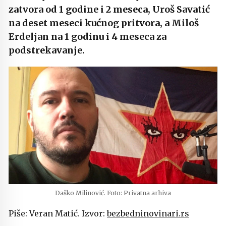
zatvora od 1 godine i 2 meseca, Uroš Savatić
na deset meseci kućnog pritvora, a Miloš
Erdeljan na 1 godinu i 4 meseca za
podstrekavanje.
Daško Milinović. Foto: Privatna arhiva
Piše: Veran Matić. Izvor:
bezbedninovinari.rs