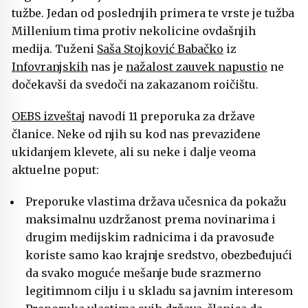
tužbe. Jedan od poslednjih primera te vrste je tužba
Millenium tima protiv nekolicine ovdašnjih
medija. Tuženi
Saša Stojković Babačko
iz
Infovranjskih
nas je
nažalost zauvek napustio
ne
dočekavši da svedoči na zakazanom roičištu.
OEBS izveštaj
navodi 11 preporuka za države
članice. Neke od njih su kod nas prevaziđene
ukidanjem klevete, ali su neke i dalje veoma
aktuelne poput:
Preporuke vlastima država učesnica da pokažu
maksimalnu uzdržanost prema novinarima i
drugim medijskim radnicima i da pravosuđe
koriste samo kao krajnje sredstvo, obezbeđujući
da svako moguće mešanje bude srazmerno
legitimnom cilju i u skladu sa javnim interesom