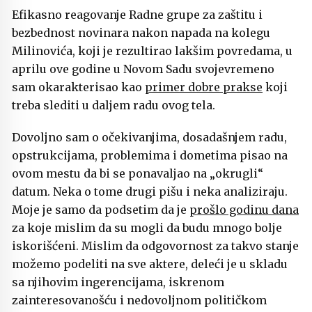
Efikasno reagovanje Radne grupe za zaštitu i
bezbednost novinara nakon napada na kolegu
Milinovića, koji je rezultirao lakšim povredama, u
aprilu ove godine u Novom Sadu svojevremeno
sam okarakterisao kao
primer dobre prakse
koji
treba slediti u daljem radu ovog tela.
Dovoljno sam o očekivanjima, dosadašnjem radu,
opstrukcijama, problemima i dometima pisao na
ovom mestu da bi se ponavaljao na „okrugli“
datum. Neka o tome drugi pišu i neka analiziraju.
Moje je samo da podsetim da je
prošlo godinu dana
za koje mislim da su mogli da budu mnogo bolje
iskorišćeni. Mislim da odgovornost za takvo stanje
možemo podeliti na sve aktere, deleći je u skladu
sa njihovim ingerencijama, iskrenom
zainteresovanošću i nedovoljnom političkom