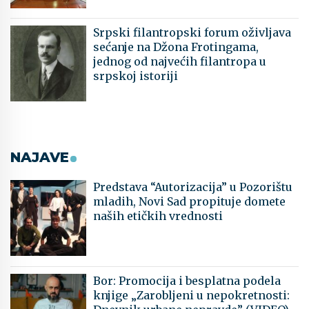
Srpski filantropski forum oživljava
sećanje na Džona Frotingama,
jednog od najvećih filantropa u
srpskoj istoriji
NAJAVE
Predstava “Autorizacija” u Pozorištu
mladih, Novi Sad propituje domete
naših etičkih vrednosti
Bor: Promocija i besplatna podela
knjige „Zarobljeni u nepokretnosti: