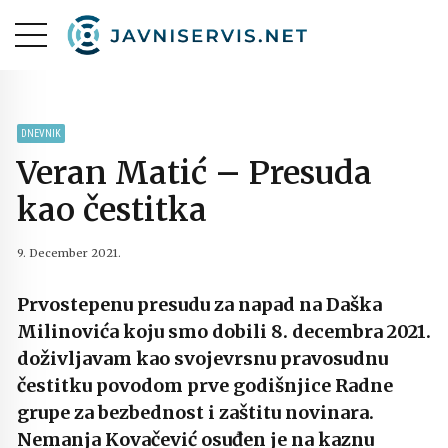
DNEVNIK
Veran Matić – Presuda
kao čestitka
9. December 2021.
Prvostepenu presudu za napad na Daška
Milinovića koju smo dobili 8. decembra 2021.
doživljavam kao svojevrsnu pravosudnu
čestitku povodom prve godišnjice Radne
grupe za bezbednost i zaštitu novinara.
Nemanja Kovačević osuđen je na kaznu