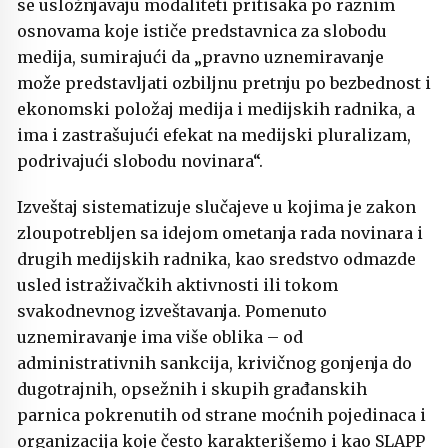
se usložnjavaju modaliteti pritisaka po raznim
osnovama koje ističe predstavnica za slobodu
medija, sumirajući da „pravno uznemiravanje
može predstavljati ozbiljnu pretnju po bezbednost i
ekonomski položaj medija i medijskih radnika, a
ima i zastrašujući efekat na medijski pluralizam,
podrivajući slobodu novinara“.
Izveštaj sistematizuje slučajeve u kojima je zakon
zloupotrebljen sa idejom ometanja rada novinara i
drugih medijskih radnika, kao sredstvo odmazde
usled istraživačkih aktivnosti ili tokom
svakodnevnog izveštavanja. Pomenuto
uznemiravanje ima više oblika – od
administrativnih sankcija, krivičnog gonjenja do
dugotrajnih, opsežnih i skupih građanskih
parnica pokrenutih od strane moćnih pojedinaca i
organizacija koje često karakterišemo i kao SLAPP