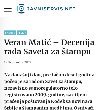
DNEVNIK
REGION
Veran Matić – Decenija
rada Saveta za štampu
15. September 2021.
Na današnji dan, pre tačno deset godina,
počeo je sa radom Savet za štampu,
nezavisno samoregulatorno telo
registrovano 2009. godine, sa ciljem
praćenja poštovanja Kodeksa novinara
Srbije u štampanim medijima. Osnivači