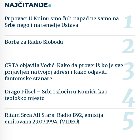
NAJČITANIJE
Pupovac: U Kninu smo čuli napad ne samo na
Srbe nego i na temelje Ustava
Borba za Radio Slobodu
CRTA objavila Vodič: Kako da proveriš ko je sve
prijavljen na tvojoj adresi i kako odjaviti
fantomske stanare
Drago Pilsel – Srbi i zločin u Komiću kao
teološko mjesto
Ritam Srca All Stars, Radio B92, emisija
emitovana 29.07.1994. (VIDEO)