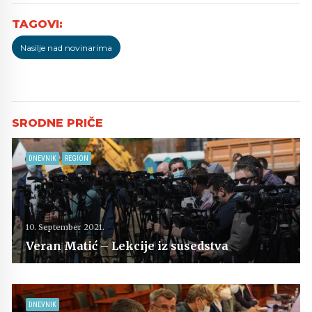
Nasilje nad novinarima
DNEVNIK
REGION
10. September 2021.
Veran Matić – Lekcije iz susedstva
DNEVNIK