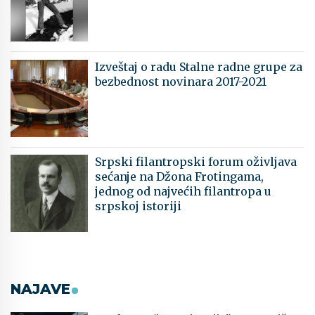
Izveštaj o radu Stalne radne grupe za
bezbednost novinara 2017-2021
Srpski filantropski forum oživljava
sećanje na Džona Frotingama,
jednog od najvećih filantropa u
srpskoj istoriji
NAJAVE