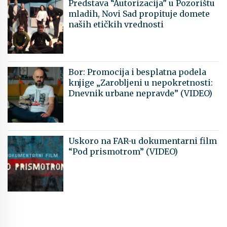
Predstava “Autorizacija” u Pozorištu
mladih, Novi Sad propituje domete
naših etičkih vrednosti
Bor: Promocija i besplatna podela
knjige „Zarobljeni u nepokretnosti:
Dnevnik urbane nepravde” (VIDEO)
Uskoro na FAR-u dokumentarni film
“Pod prismotrom” (VIDEO)