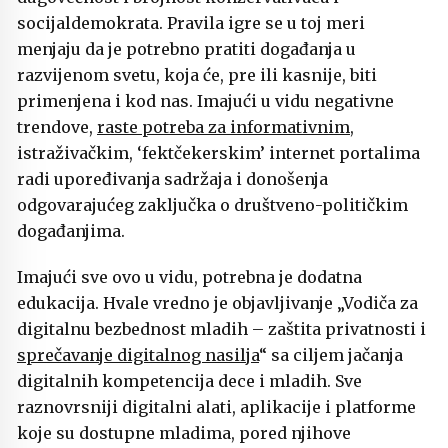
socijaldemokrata. Pravila igre se u toj meri
menjaju da je potrebno pratiti događanja u
razvijenom svetu, koja će, pre ili kasnije, biti
primenjena i kod nas. Imajući u vidu negativne
trendove,
raste potreba za informativnim
,
istraživačkim, ‘fektčekerskim’ internet portalima
radi upoređivanja sadržaja i donošenja
odgovarajućeg zaključka o društveno-političkim
događanjima.
Imajući sve ovo u vidu, potrebna je dodatna
edukacija. Hvale vredno je objavljivanje „Vodiča za
digitalnu bezbednost mladih – zaštita privatnosti i
sprečavanje digitalnog nasilja
“ sa ciljem jačanja
digitalnih kompetencija dece i mladih. Sve
raznovrsniji digitalni alati, aplikacije i platforme
koje su dostupne mladima, pored njihove