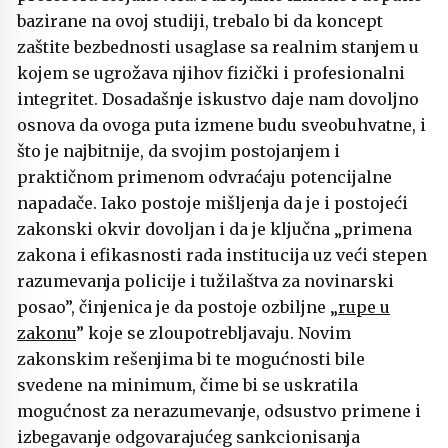
bazirane na ovoj studiji, trebalo bi da koncept
zaštite bezbednosti usaglase sa realnim stanjem u
kojem se ugrožava njihov fizički i profesionalni
integritet. Dosadašnje iskustvo daje nam dovoljno
osnova da ovoga puta izmene budu sveobuhvatne, i
što je najbitnije, da svojim postojanjem i
praktičnom primenom odvraćaju potencijalne
napadače. Iako postoje mišljenja da je i postojeći
zakonski okvir dovoljan i da je ključna „primena
zakona i efikasnosti rada institucija uz veći stepen
razumevanja policije i tužilaštva za novinarski
posao”, činjenica je da postoje ozbiljne „
rupe u
zakonu
” koje se zloupotrebljavaju. Novim
zakonskim rešenjima bi te mogućnosti bile
svedene na minimum, čime bi se uskratila
mogućnost za nerazumevanje, odsustvo primene i
izbegavanje odgovarajućeg sankcionisanja