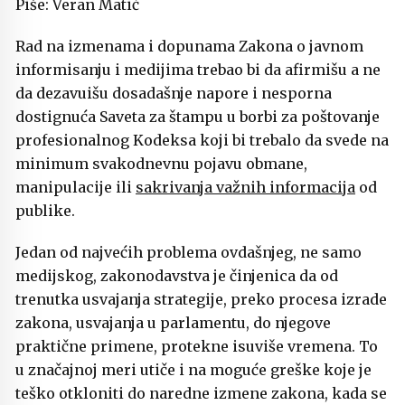
Piše: Veran Matić
Rad na izmenama i dopunama Zakona o javnom
informisanju i medijima trebao bi da afirmišu a ne
da dezavuišu dosadašnje napore i nesporna
dostignuća Saveta za štampu u borbi za poštovanje
profesionalnog Kodeksa koji bi trebalo da svede na
minimum svakodnevnu pojavu obmane,
manipulacije ili
sakrivanja važnih informacija
od
publike.
Jedan od najvećih problema ovdašnjeg, ne samo
medijskog, zakonodavstva je činjenica da od
trenutka usvajanja strategije, preko procesa izrade
zakona, usvajanja u parlamentu, do njegove
praktične primene, protekne isuviše vremena. To
u značajnoj meri utiče i na moguće greške koje je
teško otkloniti do naredne izmene zakona, kada se