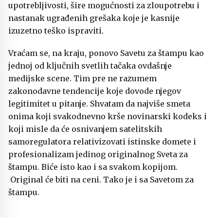
upotrebljivosti, šire mogućnosti za zloupotrebu i
nastanak ugrađenih grešaka koje je kasnije
izuzetno teško ispraviti.
Vraćam se, na kraju, ponovo Savetu za štampu kao
jednoj od ključnih svetlih tačaka ovdašnje
medijske scene. Tim pre ne razumem
zakonodavne tendencije koje dovode njegov
legitimitet u pitanje. Shvatam da najviše smeta
onima koji svakodnevno krše novinarski kodeks i
koji misle da će osnivanjem satelitskih
samoregulatora relativizovati istinske domete i
profesionalizam jedinog originalnog Sveta za
štampu. Biće isto kao i sa svakom kopijom.
Original će biti na ceni. Tako je i sa Savetom za
štampu.