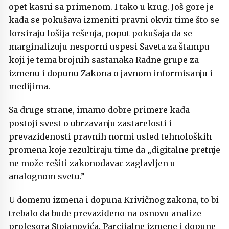
opet kasni sa primenom. I tako u krug. Još gore je
kada se pokušava izmeniti pravni okvir time što se
forsiraju lošija rešenja, poput pokušaja da se
marginalizuju nesporni uspesi Saveta za štampu
koji je tema brojnih sastanaka Radne grupe za
izmenu i dopunu Zakona o javnom informisanju i
medijima.
Sa druge strane, imamo dobre primere kada
postoji svest o ubrzavanju zastarelosti i
prevaziđenosti pravnih normi usled tehnoloških
promena koje rezultiraju time da „digitalne pretnje
ne može rešiti zakonodavac
zaglavljen u
analognom svetu
.”
U domenu izmena i dopuna Krivičnog zakona, to bi
trebalo da bude prevaziđeno na osnovu analize
profesora Stojanovića. Parcijalne izmene i dopune