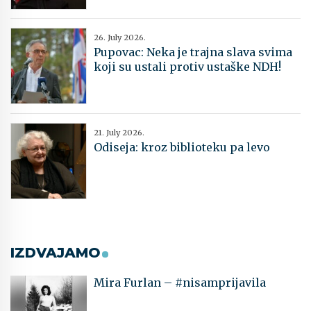
26. July 2026.
Pupovac: Neka je trajna slava svima
koji su ustali protiv ustaške NDH!
21. July 2026.
Odiseja: kroz biblioteku pa levo
IZDVAJAMO
Mira Furlan – #nisamprijavila