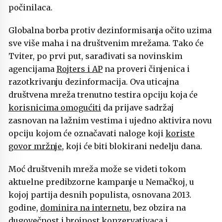
počinilaca.
Globalna borba protiv dezinformisanja očito uzima
sve više maha i na društvenim mrežama. Tako će
Tviter, po prvi put, sarađivati sa novinskim
agencijama
Rojters i AP
na proveri činjenica i
razotkrivanju dezinformacija. Ova uticajna
društvena mreža trenutno testira opciju koja će
korisnicima omogućiti
da prijave sadržaj
zasnovan na lažnim vestima i ujedno aktivira novu
opciju kojom će označavati naloge koji
koriste
govor mržnje
, koji će biti blokirani nedelju dana.
Moć društvenih mreža može se videti tokom
aktuelne predibzorne kampanje u Nemačkoj, u
kojoj partija desnih populista, osnovana 2013.
godine,
dominira na internetu
, bez obzira na
dugovečnost i brojnost konzervativaca i