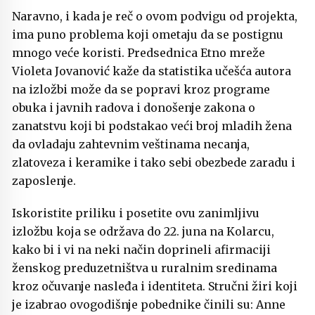
Naravno, i kada je reč o ovom podvigu od projekta,
ima puno problema koji ometaju da se postignu
mnogo veće koristi. Predsednica Etno mreže
Violeta Jovanović kaže da statistika učešća autora
na izložbi može da se popravi kroz programe
obuka i javnih radova i donošenje zakona o
zanatstvu koji bi podstakao veći broj mladih žena
da ovladaju zahtevnim veštinama necanja,
zlatoveza i keramike i tako sebi obezbede zaradu i
zaposlenje.
Iskoristite priliku i posetite ovu zanimljivu
izložbu koja se održava do 22. juna na Kolarcu,
kako bi i vi na neki način doprineli afirmaciji
ženskog preduzetništva u ruralnim sredinama
kroz očuvanje nasleđa i identiteta. Stručni žiri koji
je izabrao ovogodišnje pobednike činili su: Anne