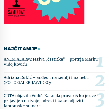
NAJČITANIJE
ANEM ALARM: Jeziva „čestitka“ – pretnja Marku
Vidojkoviću
Adriana Dukić – anđeo i na zemlji i na nebu
(FOTO GALERIJA/VIDEO)
CRTA objavila Vodič: Kako da proveriš ko je sve
prijavljen na tvojoj adresi i kako odjaviti
fantomske stanare