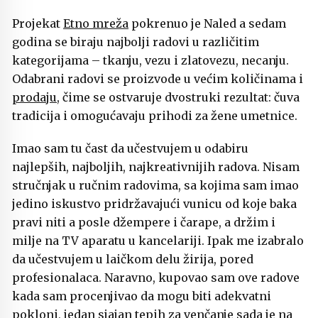
Projekat
Etno mreža
pokrenuo je Naled a sedam
godina se biraju najbolji radovi u različitim
kategorijama – tkanju, vezu i zlatovezu, necanju.
Odabrani radovi se proizvode u većim količinama i
prodaju
, čime se ostvaruje dvostruki rezultat: čuva
tradicija i omogućavaju prihodi za žene umetnice.
Imao sam tu čast da učestvujem u odabiru
najlepših, najboljih, najkreativnijih radova. Nisam
stručnjak u ručnim radovima, sa kojima sam imao
jedino iskustvo pridržavajući vunicu od koje baka
pravi niti a posle džempere i čarape, a držim i
milje na TV aparatu u kancelariji. Ipak me izabralo
da učestvujem u laičkom delu žirija, pored
profesionalaca. Naravno, kupovao sam ove radove
kada sam procenjivao da mogu biti adekvatni
pokloni, jedan sjajan tepih za venčanje sada je na