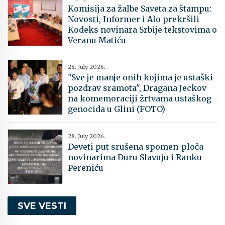
Komisija za žalbe Saveta za štampu:
Novosti, Informer i Alo prekršili
Kodeks novinara Srbije tekstovima o
Veranu Matiću
28. July 2026.
"Sve je manje onih kojima je ustaški
pozdrav sramota", Dragana Jeckov
na komemoraciji žrtvama ustaškog
genocida u Glini (FOTO)
28. July 2026.
Deveti put srušena spomen-ploča
novinarima Đuru Slavuju i Ranku
Pereniću
SVE VESTI