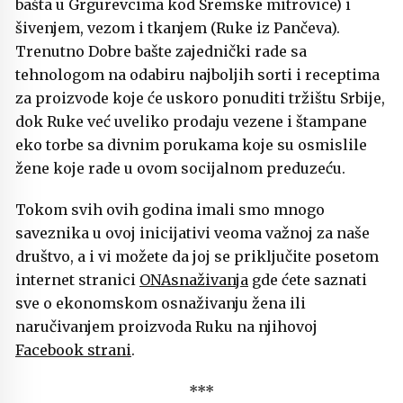
bašta u Grgurevcima kod Sremske mitrovice) i
šivenjem, vezom i tkanjem (Ruke iz Pančeva).
Trenutno Dobre bašte zajednički rade sa
tehnologom na odabiru najboljih sorti i receptima
za proizvode koje će uskoro ponuditi tržištu Srbije,
dok Ruke već uveliko prodaju vezene i štampane
eko torbe sa divnim porukama koje su osmislile
žene koje rade u ovom socijalnom preduzeću.
Tokom svih ovih godina imali smo mnogo
saveznika u ovoj inicijativi veoma važnoj za naše
društvo, a i vi možete da joj se priključite posetom
internet stranici
ONAsnaživanja
gde ćete saznati
sve o ekonomskom osnaživanju žena ili
naručivanjem proizvoda Ruku na njihovoj
Facebook strani
.
***