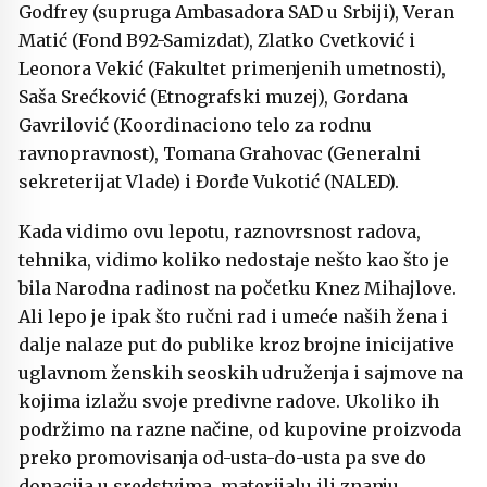
Godfrey (supruga Ambasadora SAD u Srbiji), Veran
Matić (Fond B92-Samizdat), Zlatko Cvetković i
Leonora Vekić (Fakultet primenjenih umetnosti),
Saša Srećković (Etnografski muzej), Gordana
Gavrilović (Koordinaciono telo za rodnu
ravnopravnost), Tomana Grahovac (Generalni
sekreterijat Vlade) i Đorđe Vukotić (NALED).
Kada vidimo ovu lepotu, raznovrsnost radova,
tehnika, vidimo koliko nedostaje nešto kao što je
bila Narodna radinost na početku Knez Mihajlove.
Ali lepo je ipak što ručni rad i umeće naših žena i
dalje nalaze put do publike kroz brojne inicijative
uglavnom ženskih seoskih udruženja i sajmove na
kojima izlažu svoje predivne radove. Ukoliko ih
podržimo na razne načine, od kupovine proizvoda
preko promovisanja od-usta-do-usta pa sve do
donacija u sredstvima, materijalu ili znanju,