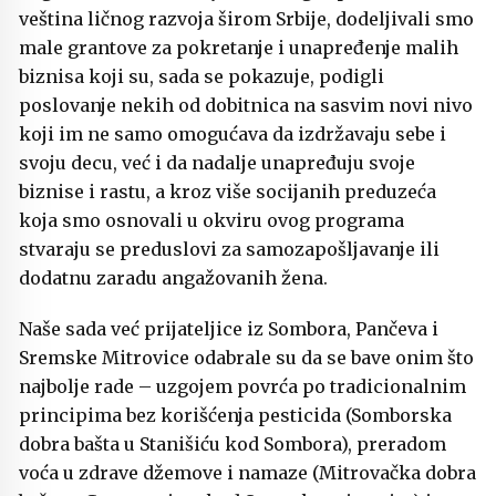
veština ličnog razvoja širom Srbije, dodeljivali smo
male grantove za pokretanje i unapređenje malih
biznisa koji su, sada se pokazuje, podigli
poslovanje nekih od dobitnica na sasvim novi nivo
koji im ne samo omogućava da izdržavaju sebe i
svoju decu, već i da nadalje unapređuju svoje
biznise i rastu, a kroz više socijanih preduzeća
koja smo osnovali u okviru ovog programa
stvaraju se preduslovi za samozapošljavanje ili
dodatnu zaradu angažovanih žena.
Naše sada već prijateljice iz Sombora, Pančeva i
Sremske Mitrovice odabrale su da se bave onim što
najbolje rade – uzgojem povrća po tradicionalnim
principima bez korišćenja pesticida (Somborska
dobra bašta u Stanišiću kod Sombora), preradom
voća u zdrave džemove i namaze (Mitrovačka dobra