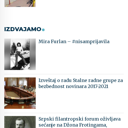
IZDVAJAMO
Mira Furlan – #nisamprijavila
Izveštaj o radu Stalne radne grupe za
bezbednost novinara 2017-2021
Srpski filantropski forum oživljava
sećanje na Džona Frotingama,