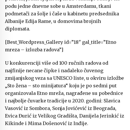
podu jedne dnevne sobe u Amsterdamu, tkani
podmetači za šolje i čaše u kabinetu predsednika
Albanije Edija Rame, u domovima brojnih
diplomata.
[Best_Wordpress_Gallery id=”18″ gal_title=”Etno
mreza – izlozba radova”]
U konkurenciji više od 100 ručnih radova od
najfinije necane čipke i nadaleko čuvenog
zmijanjskog veza sa UNESCO liste, u okviru izložbe
„Sto žena – sto minijatura“ koju je po sedmi put
organizovala Etno mreža, nagrađene su pobednice
i najbolje čuvarke tradicije u 2020. godini: Slavica
Vasović iz Sombora, Sonja Jovićević iz Beograda,
Evica Đurić iz Velikog Gradišta, Danijela Jerinkić iz
Kikinde i Mima Došenović iz Inđije.