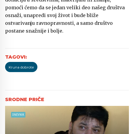
pomoći ćemo da se jedan veliki deo našeg društva
osnaži, unapredi svoj život i bude bliže
ostvarivanju ravnopravnosti, a samo društvo
postane snažnije i bolje.
Kruna dobrote
DNEVNIK