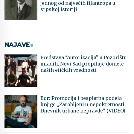
jednog od najvećih filantropa u
srpskoj istoriji
NAJAVE
Predstava “Autorizacija” u Pozorištu
mladih, Novi Sad propituje domete
naših etičkih vrednosti
Bor: Promocija i besplatna podela
knjige „Zarobljeni u nepokretnosti:
Dnevnik urbane nepravde” (VIDEO)