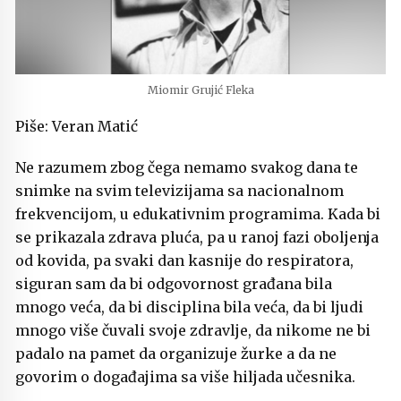
Miomir Grujić Fleka
Piše: Veran Matić
Ne razumem zbog čega nemamo svakog dana te
snimke na svim televizijama sa nacionalnom
frekvencijom, u edukativnim programima. Kada bi
se prikazala zdrava pluća, pa u ranoj fazi oboljenja
od kovida, pa svaki dan kasnije do respiratora,
siguran sam da bi odgovornost građana bila
mnogo veća, da bi disciplina bila veća, da bi ljudi
mnogo više čuvali svoje zdravlje, da nikome ne bi
padalo na pamet da organizuje žurke a da ne
govorim o događajima sa više hiljada učesnika.