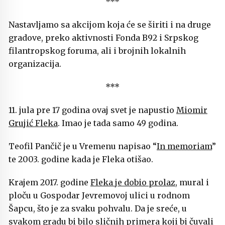
***
Nastavljamo sa akcijom koja će se širiti i na druge
gradove, preko aktivnosti Fonda B92 i Srpskog
filantropskog foruma, ali i brojnih lokalnih
organizacija.
***
11. jula pre 17 godina ovaj svet je napustio
Miomir
Grujić Fleka
. Imao je tada samo 49 godina.
Teofil Pančič je u Vremenu napisao “
In memoriam
”
te 2003. godine kada je Fleka otišao.
Krajem 2017. godine
Fleka je dobio prolaz
, mural i
ploču u Gospodar Jevremovoj ulici u rodnom
Šapcu, što je za svaku pohvalu. Da je sreće, u
svakom gradu bi bilo sličnih primera koji bi čuvali