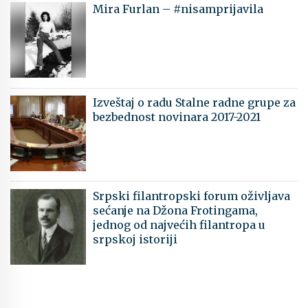
Mira Furlan – #nisamprijavila
Izveštaj o radu Stalne radne grupe za
bezbednost novinara 2017-2021
Srpski filantropski forum oživljava
sećanje na Džona Frotingama,
jednog od najvećih filantropa u
srpskoj istoriji