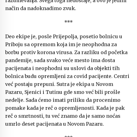
razumevanja. Svega toga nedostaje, a ovo je jedini
način da nadoknadimo zvuk.
***
Deo ekipe je, posle Prijepolja, posetio bolnicu u
Priboju sa opremom koja im je neophodna za
borbu protiv korona virusa. Za razliku od početka
pandemije, sada svako veće mesto ima dosta
pacijenata i neophodni su uslovi da objekti tih
bolnica budu opremljeni za covid pacijente. Centri
već postaju prepuni. Sutra je ekipa u Novom
Pazaru, Sjenici i Tutinu gde smo već bili prošle
nedelje. Sada ćemo imati priliku da procenimo
pomake kada je reč o opremljenosti. Kada je pak
reč o smrtnosti, tu već znamo da je samo noćas
umrlo deset pacijenata u Novom Pazaru.