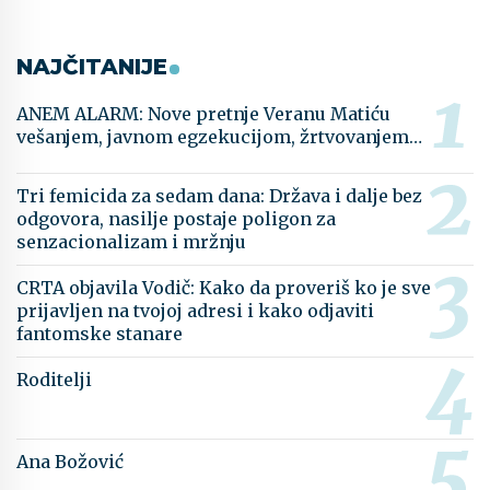
NAJČITANIJE
ANEM ALARM: Nove pretnje Veranu Matiću
vešanjem, javnom egzekucijom, žrtvovanjem…
Tri femicida za sedam dana: Država i dalje bez
odgovora, nasilje postaje poligon za
senzacionalizam i mržnju
CRTA objavila Vodič: Kako da proveriš ko je sve
prijavljen na tvojoj adresi i kako odjaviti
fantomske stanare
Roditelji
Ana Božović