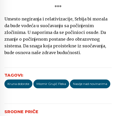
***
Umesto negiranja i relativizacije, Srbija bi morala
da bude vodeća u suočavanju sa počinjenim
zločinima. U naporima da se počinioci osude. Da
znanje o počinjenom postane deo obrazovnog
sistema. Da snaga koja proistekne iz suočavanja,
bude osnova naše zdrave budućnosti.
Kruna dobrote
Miomir Grujić Fleka
Nasilje nad novinarima