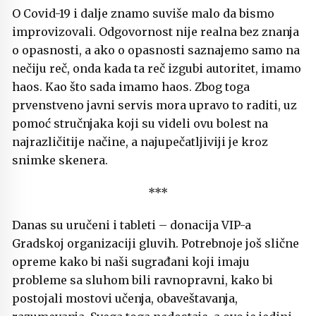
O Covid-19 i dalje znamo suviše malo da bismo
improvizovali. Odgovornost nije realna bez znanja
o opasnosti, a ako o opasnosti saznajemo samo na
nečiju reč, onda kada ta reč izgubi autoritet, imamo
haos. Kao što sada imamo haos. Zbog toga
prvenstveno javni servis mora upravo to raditi, uz
pomoć stručnjaka koji su videli ovu bolest na
najrazličitije načine, a najupečatljiviji je kroz
snimke skenera.
***
Danas su uručeni i tableti – donacija VIP-a
Gradskoj organizaciji gluvih. Potrebnoje još slične
opreme kako bi naši sugrađani koji imaju
probleme sa sluhom bili ravnopravni, kako bi
postojali mostovi učenja, obaveštavanja,