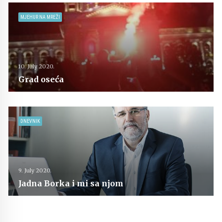
MJEHUR NA MREŽI
10. July 2020.
Grad oseća
DNEVNIK
9. July 2020.
Jadna Borka i mi sa njom