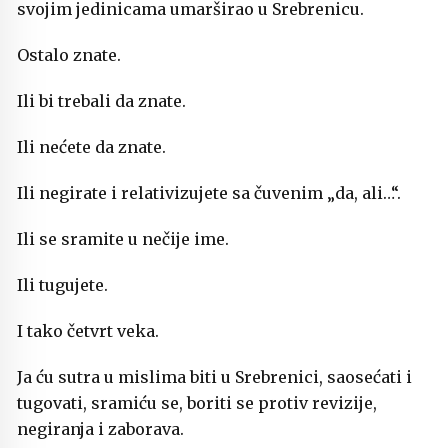
svojim jedinicama umarširao u Srebrenicu.
Ostalo znate.
Ili bi trebali da znate.
Ili nećete da znate.
Ili negirate i relativizujete sa čuvenim „da, ali…“.
Ili se sramite u nečije ime.
Ili tugujete.
I tako četvrt veka.
Ja ću sutra u mislima biti u Srebrenici, saosećati i
tugovati, sramiću se, boriti se protiv revizije,
negiranja i zaborava.