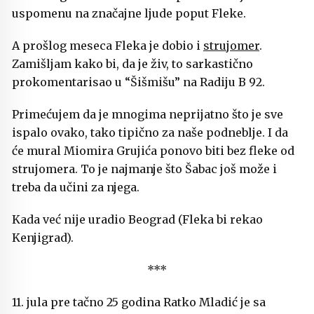
uspomenu na značajne ljude poput Fleke.
A prošlog meseca Fleka je dobio i
strujomer
.
Zamišljam kako bi, da je živ, to sarkastično
prokomentarisao u “Šišmišu” na Radiju B 92.
Primećujem da je mnogima neprijatno što je sve
ispalo ovako, tako tipično za naše podneblje. I da
će mural Miomira Grujića ponovo biti bez fleke od
strujomera. To je najmanje što Šabac još može i
treba da učini za njega.
Kada već nije uradio Beograd (Fleka bi rekao
Kenjigrad).
***
11. jula pre tačno 25 godina Ratko Mladić je sa