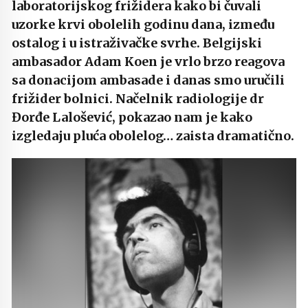
laboratorijskog frižidera kako bi čuvali
uzorke krvi obolelih godinu dana, između
ostalog i u istraživačke svrhe. Belgijski
ambasador Adam Koen je vrlo brzo reagova
sa donacijom ambasade i danas smo uručili
frižider bolnici. Načelnik radiologije dr
Đorđe Lalošević, pokazao nam je kako
izgledaju pluća obolelog… zaista dramatično.