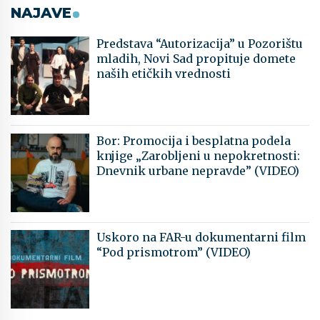
NAJAVE
Predstava “Autorizacija” u Pozorištu
mladih, Novi Sad propituje domete
naših etičkih vrednosti
Bor: Promocija i besplatna podela
knjige „Zarobljeni u nepokretnosti:
Dnevnik urbane nepravde” (VIDEO)
Uskoro na FAR-u dokumentarni film
“Pod prismotrom” (VIDEO)