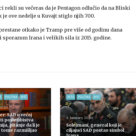
rekli su večeras da je Pentagon odlučio da na Bliski
je ove nedelje u Kuvajt stiglo njih 700.
prestane otkako je Tramp pre više od godinu dana
porazum Irana i velikih sila iz 2015. godine.
E
POLITIKA
SVET
BETA
POLITIKA
SVET
2020.
r: SAD u većoj
3. January 2020.
i posle ubistva
ja, pitanje da li je
Solejmani, general koji je
 tome razmišljao
ciljajući SAD postao simbol
d
Irana