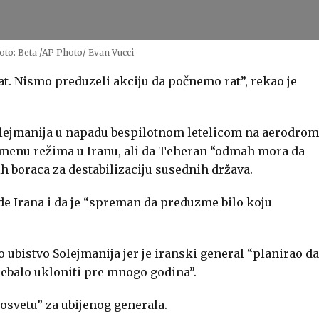
to: Beta /AP Photo/ Evan Vucci
t. Nismo preduzeli akciju da počnemo rat”, rekao je
lejmanija u napadu bespilotnom letelicom na aerodrom
omenu režima u Iranu, ali da Teheran “odmah mora da
h boraca za destabilizaciju susednih država.
e Irana i da je “spreman da preduzme bilo koju
o ubistvo Solejmanija jer je iranski general “planirao da
rebalo ukloniti pre mnogo godina”.
 osvetu” za ubijenog generala.