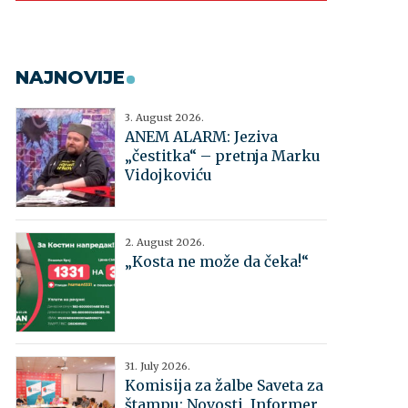
NAJNOVIJE
3. August 2026.
ANEM ALARM: Jeziva
„čestitka“ – pretnja Marku
Vidojkoviću
2. August 2026.
„Kosta ne može da čeka!“
31. July 2026.
Komisija za žalbe Saveta za
štampu: Novosti, Informer