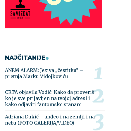
NAJČITANIJE
ANEM ALARM: Jeziva „čestitka“ –
pretnja Marku Vidojkoviću
CRTA objavila Vodič: Kako da proveriš
ko je sve prijavljen na tvojoj adresi i
kako odjaviti fantomske stanare
Adriana Dukić – anđeo i na zemlji i na
nebu (FOTO GALERIJA/VIDEO)