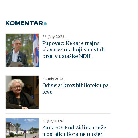
KOMENTAR
26. July 2026.
Pupovac: Neka je trajna
slava svima koji su ustali
protiv ustaške NDH!
21. July 2026.
Odiseja: kroz biblioteku pa
levo
19. July 2026.
Zona 30: Kod Ziđina može
u ostatku Bora ne može?