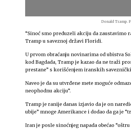
Donald Tramp. Fo
“Sinoć smo preduzeli akciju da zaustavimo ra
Tramp u saveznoj državi Floridi.
U prvom obraćanju novinarima od ubistva So
kod Bagdada, Tramp je kazao da ne traži pr
prestane” s korišćenjem iranskih saveznički
Naveo je da su utvrđene mete moguće odmazd
neophodnu akciju”.
Tramp je ranije danas izjavio da je on naredi
ubije” mnoge Amerikance i dodao da ga je “t
Iran je posle sinoćnjeg napada obećao “oštru