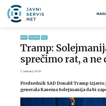
NAS
BETA
POLITIKA
SVET
Tramp: Solejmanij
sprečimo rat, a n
3. January 2020.
Predsednik SAD Donald Tramp izjavio j
generala Kasema Solejmanija da bi zapo