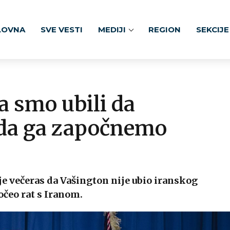
LOVNA
SVE VESTI
MEDIJI
REGION
SEKCIJE
a smo ubili da
e da ga započnemo
e večeras da Vašington nije ubio iranskog
čeo rat s Iranom.