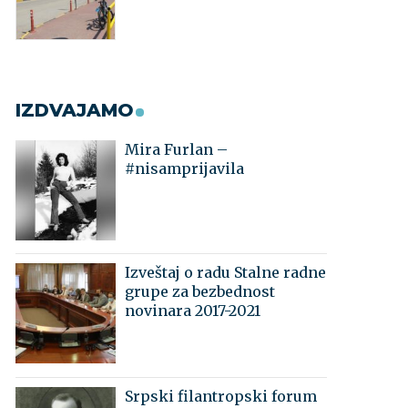
IZDVAJAMO
Mira Furlan –
#nisamprijavila
Izveštaj o radu Stalne radne
grupe za bezbednost
novinara 2017-2021
Srpski filantropski forum