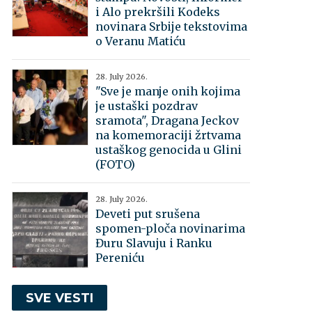
i Alo prekršili Kodeks
novinara Srbije tekstovima
o Veranu Matiću
28. July 2026.
"Sve je manje onih kojima
je ustaški pozdrav
sramota", Dragana Jeckov
na komemoraciji žrtvama
ustaškog genocida u Glini
(FOTO)
28. July 2026.
Deveti put srušena
spomen-ploča novinarima
Đuru Slavuju i Ranku
Pereniću
SVE VESTI