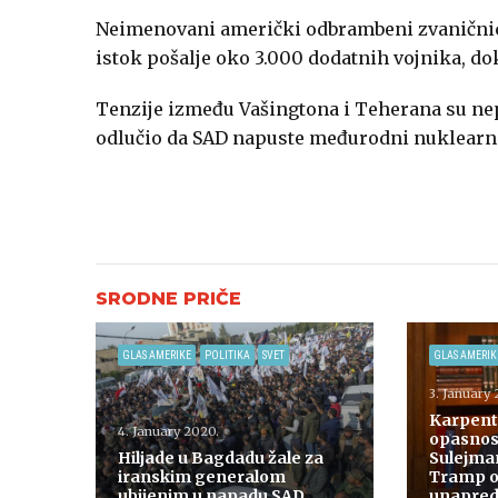
Neimenovani američki odbrambeni zvaničnici 
istok pošalje oko 3.000 dodatnih vojnika, dok 
Tenzije između Vašingtona i Teherana su ne
odlučio da SAD napuste međurodni nuklearni s
GLAS AMERIKE
POLITIKA
SVET
GLAS AMERIK
3. January 
Karpente
4. January 2020.
opasnost
Hiljade u Bagdadu žale za
Sulejmani
iranskim generalom
Tramp o
ubijenim u napadu SAD
unapre