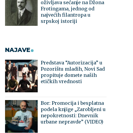
oživljava sećanje na Džona
Frotingama, jednog od
najvećih filantropa u
srpskoj istoriji
NAJAVE
Predstava “Autorizacija” u
Pozorištu mladih, Novi Sad
propituje domete naših
etičkih vrednosti
Bor: Promocija i besplatna
podela knjige „Zarobljeni u
nepokretnosti: Dnevnik
urbane nepravde” (VIDEO)