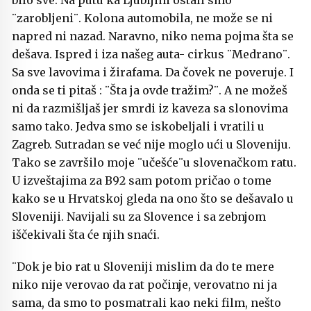
bilo sve. Na putu ka Ljubljini ostali smo
¨zarobljeni¨. Kolona automobila, ne može se ni
napred ni nazad. Naravno, niko nema pojma šta se
dešava. Ispred i iza našeg auta- cirkus ¨Medrano¨.
Sa sve lavovima i žirafama. Da čovek ne poveruje. I
onda se ti pitaš : ¨Šta ja ovde tražim?¨. A ne možeš
ni da razmišljaš jer smrdi iz kaveza sa slonovima
samo tako. Jedva smo se iskobeljali i vratili u
Zagreb. Sutradan se već nije moglo ući u Sloveniju.
Tako se završilo moje ¨učešće¨u slovenačkom ratu.
U izveštajima za B92 sam potom pričao o tome
kako se u Hrvatskoj gleda na ono što se dešavalo u
Sloveniji. Navijali su za Slovence i sa zebnjom
iščekivali šta će njih snaći.
¨Dok je bio rat u Sloveniji mislim da do te mere
niko nije verovao da rat počinje, verovatno ni ja
sama, da smo to posmatrali kao neki film, nešto