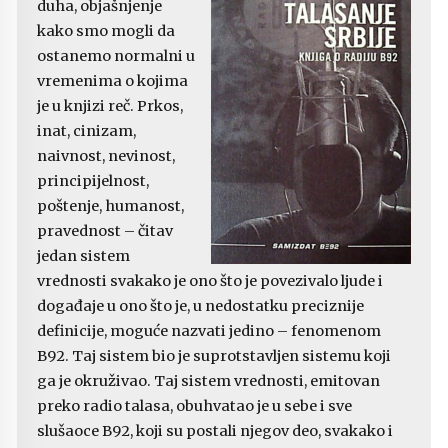
duha, objašnjenje
kako smo mogli da
ostanemo normalni u
vremenima o kojima
je u knjizi reč. Prkos,
inat, cinizam,
naivnost, nevinost,
principijelnost,
poštenje, humanost,
pravednost – čitav
jedan sistem
vrednosti svakako je ono što je povezivalo ljude i
događaje u ono što je, u nedostatku preciznije
definicije, moguće nazvati jedino – fenomenom
B92. Taj sistem bio je suprotstavljen sistemu koji
ga je okruživao. Taj sistem vrednosti, emitovan
preko radio talasa, obuhvatao je u sebe i sve
slušaoce B92, koji su postali njegov deo, svakako i