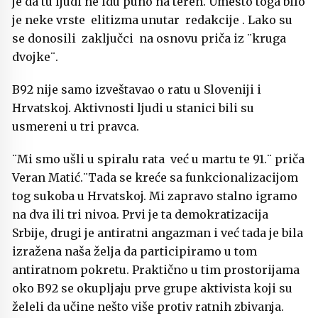
je da tu ljudi ne idu puno na teren. Umesto toga bilo
je neke vrste elitizma unutar redakcije . Lako su
se donosili zaključci na osnovu priča iz ¨kruga
dvojke¨.
B92 nije samo izveštavao o ratu u Sloveniji i
Hrvatskoj. Aktivnosti ljudi u stanici bili su
usmereni u tri pravca.
¨Mi smo ušli u spiralu rata već u martu te 91.¨ priča
Veran Matić.¨Tada se kreće sa funkcionalizacijom
tog sukoba u Hrvatskoj. Mi zapravo stalno igramo
na dva ili tri nivoa. Prvi je ta demokratizacija
Srbije, drugi je antiratni angazman i već tada je bila
izražena naša želja da participiramo u tom
antiratnom pokretu. Praktično u tim prostorijama
oko B92 se okupljaju prve grupe aktivista koji su
želeli da učine nešto više protiv ratnih zbivanja.