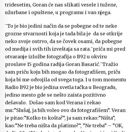
tridesetim, Goran će nas slikati vesele i tužene,
užurbane i opuštene, u programu i van njega.
¨To je bio jedini način da se pobegne od te neke
grozne stvarnosti koja je tada bila je da se otkrije
neko svoje ostrvo, da se čovek osami, da pobegne
od medija i svih tih izveštaja sa rata.¨priča mi pred
otvaranje izložbe fotografija o B92 u okviru
proslave 15 godina radija Goran Basarić.¨Tražio
sam priču koju bih mogao da fotografišem, priču
koja bi me odvojila od svega toga. I u tom momentu
Radio B92 je bio jedina svetla tačka u Beogradu,
jedino mesto gde se nešto zaista pozitivno
dešavalo. Došao sam kod Verana i rekao
mu:”Slušaj, ja bih voleo ovo da fotografišem”. Veran
je pitao:”Kolko to košta?”, ja sam rekao:”Ništa”,
kao:”Ne treba ništa da platimo?”, ”Ne treba” – ”OK,