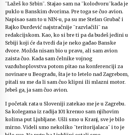
¨Lažeš ko Srbin¨. Stajao sam na ¨kolodvoru¨kada je
puklo u Banskim dvorima. Pre toga se čuo avion.
Napisao sam to u NIN-u, pa su me Stefan Grubač i
Rajko Đurđević najstračnije ¨razvlačili¨ na
redakcijskom. Kao, ko si bre ti pa da budeš jedini u
Srbiji koji će da tvrdi da je neko gađao Banske
dvore. Možda nisam bio u pravu, ali sam avion
zaista čuo. Kada sam čelnike vojnog
vazduhoplovstva potom pitao na konferenciji za
novinare u Beogradu, šta je to letelo nad Zagrebom,
pitali su me da li sam čuo klipni ili mlazni motor.
Jebeš ga, ja sam čuo avion.
I početak rata u Sloveniji zatekao me je u Zagrebu.
Sa kolegama iz radija 101 krenuo sam njihovim
kolima put Ljubljane. Ušli smo u Kranj, sve je bilo
mirno. Videli smo nekoliko ¨teritorijalaca¨ i to je