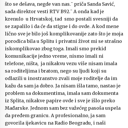
što se dešava, negde van nas.¨ priča Sanda Savić,
sada direktor vesti RTV B92.¨ A onda kad je
krenulo u Hrvatskoj, tad smo postali svesniji da
se zapalilo i da će da stigne i do ovde. A kod mene
lično sve je bilo još komplikovanije zato što je moja
porodica bila u Splitu i privatni život mi se strašno
iskomplikovao zbog toga. Imali smo prekid
komunikacije jedno vreme, nismo imali ni
telefone, ništa, ja nikakvu vezu više nisam imala
sa roditeljima i bratom, nego su ljudi koji su
odlazili u inostranstvo zvali moje roditelje da im
kažu da sam ja dobro. Ja nisam išla tamo, nastao je
problem sa dokumentima, imala sam dokumenta
iz Splita, nikakve papire ovde i sve je išlo preko
Mađarske. Jednom sam bez važećeg pasoša uspela
da pređem granicu. A profesionalno, ja sam
govorila ijekavicu na Radio Beogradu, i naši