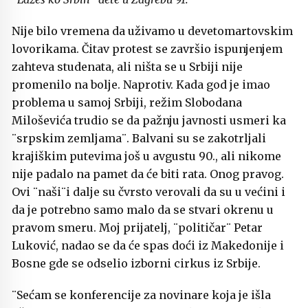
Nije bilo vremena da uživamo u devetomartovskim
lovorikama. Čitav protest se završio ispunjenjem
zahteva studenata, ali ništa se u Srbiji nije
promenilo na bolje. Naprotiv. Kada god je imao
problema u samoj Srbiji, režim Slobodana
Miloševića trudio se da pažnju javnosti usmeri ka
¨srpskim zemljama¨. Balvani su se zakotrljali
krajiškim putevima još u avgustu 90., ali nikome
nije padalo na pamet da će biti rata. Onog pravog.
Ovi ¨naši¨i dalje su čvrsto verovali da su u većini i
da je potrebno samo malo da se stvari okrenu u
pravom smeru. Moj prijatelj, ¨političar¨ Petar
Luković, nadao se da će spas doći iz Makedonije i
Bosne gde se odselio izborni cirkus iz Srbije.
¨Sećam se konferencije za novinare koja je išla