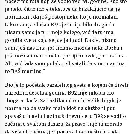
počecima rata koji se vodio već ‘91. godine. Kao što
je neko čitao moje tekstove da bi zaključio da je
normalan i da još postoji neko ko je normalan,
tako sam ja slušao B 92 jer mi je bilo drago da
nisam samo ja tu i moje kolege, već da tu ima
gomila sveta koja se javlja i radi. Dakle, nismo
sami još nas ima, još imamo možda neku Borbu i
još možda imamo neku partijicu ovde, pa nas ima.
Ali, već tada smo polako shvatali da smo manjina. I
to BAŠ manjina.¨
Bio je to početak paralelnog sveta u kojem ću živeti
narednih desetak godina. B92 nije nikada bio
¨bogata¨ kuća. Za razliku od onih ¨velikih¨gde je
normalno da svako malo ideš na službeni put,
spavaš u hotelu i uzimaš dnevnice, u B92 se vodilo
računa o svakom dinaru. Zapravo, nije ni moralo
da se vodi računa, jer para za tako nešto nikada