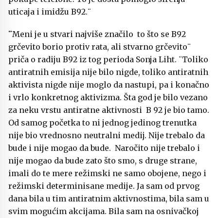
uticaja i imidžu B92.¨
¨
Meni je u stvari najviše značilo to što se B92
grčevito borio protiv rata, ali stvarno grčevito¨
priča o radiju B92 iz tog perioda Sonja Liht. ¨Toliko
antiratnih emisija nije bilo nigde, toliko antiratnih
aktivista nigde nije moglo da nastupi, pa i konačno
i vrlo konkretnog aktivizma. Šta god je bilo vezano
za neku vrstu antiratne aktivnosti B 92 je bio tamo.
Od samog početka to ni jednog jedinog trenutka
nije bio vrednosno neutralni medij. Nije trebalo da
bude i nije mogao da bude. Naročito nije trebalo i
nije mogao da bude zato što smo, s druge strane,
imali do te mere režimski ne samo obojene, nego i
režimski determinisane medije. Ja sam od prvog
dana bila u tim antiratnim aktivnostima, bila sam u
svim mogućim akcijama. Bila sam na osnivačkoj