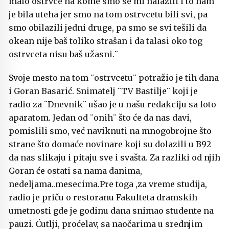
malo ostrvce na kome smo se mi nalazili i to nam
je bila uteha jer smo na tom ostrvcetu bili svi, pa
smo obilazili jedni druge, pa smo se svi tešili da
okean nije baš toliko strašan i da talasi oko tog
ostrvceta nisu baš užasni.¨
Svoje mesto na tom ¨ostrvcetu¨ potražio je tih dana
i Goran Basarić. Snimatelj ¨TV Bastilje¨ koji je
radio za ¨Dnevnik¨ ušao je u našu redakciju sa foto
aparatom. Jedan od ¨onih¨ što će da nas davi,
pomislili smo, već naviknuti na mnogobrojne što
strane što domaće novinare koji su dolazili u B92
da nas slikaju i pitaju sve i svašta. Za razliki od njih
Goran će ostati sa nama danima,
nedeljama..mesecima.Pre toga ,za vreme studija,
radio je priču o restoranu Fakulteta dramskih
umetnosti gde je godinu dana snimao studente na
pauzi. Ćutlji, proćelav, sa naočarima u srednjim