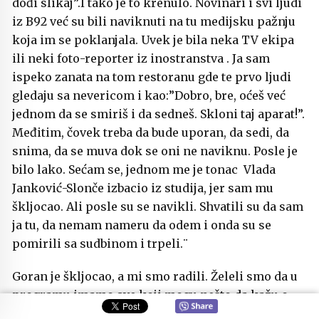
dođi slikaj”.I tako je to krenulo. Novinari i svi ljudi
iz B92 već su bili naviknuti na tu medijsku pažnju
koja im se poklanjala. Uvek je bila neka TV ekipa
ili neki foto-reporter iz inostranstva . Ja sam
ispeko zanata na tom restoranu gde te prvo ljudi
gledaju sa nevericom i kao:”Dobro, bre, oćeš već
jednom da se smiriš i da sedneš. Skloni taj aparat!”.
Međitim, čovek treba da bude uporan, da sedi, da
snima, da se muva dok se oni ne naviknu. Posle je
bilo lako. Sećam se, jednom me je tonac Vlada
Janković-Slonče izbacio iz studija, jer sam mu
škljocao. Ali posle su se navikli. Shvatili su da sam
ja tu, da nemam nameru da odem i onda su se
pomirili sa sudbinom i trpeli.¨
Goran je škljocao, a mi smo radili. Želeli smo da u
programu imamo sve koji mogu nešto da kažu o
tom ludilu. Još više smo želeli da to ludilo koje je