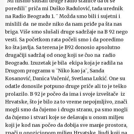
¨Mi nismo slušali druge radio stanice da bi se
poredili¨ priča mi Duško Radulović, tada urednik
na Radio Beogradu 1. ¨ Možda smo bili i sujetni i
mislili da ne može niko da nam priđe pa šta nas
briga. Više smo slušali druge sadržaje na B 92 nego
vesti. Sa početkom rata počeli smo i da poredimo
ko šta javlja. Sa terena je B92 donosio apsolutno
drugačiji sadržaj od onog koji se čuo na radio
Beogradu. Izuzetak je bila ekipa koja je radila na
Drugom programu u ¨Niko kao ja¨, Sanda
Kosanović, Danica Vučenić, Svetlana Lukić. One su
odatle donosile potpuno druge priče ali to je teško
prolazilo. B 92 je počeo da ima i svoje izveštače iz
Hrvatske, što je bilo za to vreme nepojmljivo, znači
mogli smo da čujemo i drugu stranu, pa smo mogli
da čujemo i stvari koje se dešavaju u onom miljeu
koji je kod nas počeo da dobija sve manje prostora,
znači u opozicionom miljeu Hrvatske, ljudi koji na