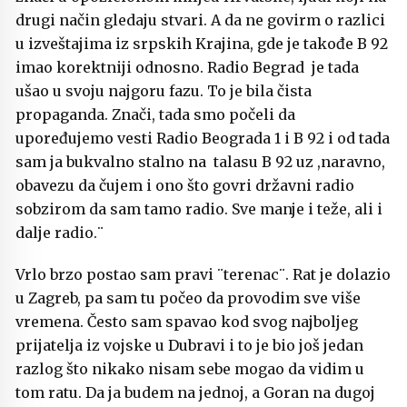
drugi način gledaju stvari. A da ne govirm o razlici
u izveštajima iz srpskih Krajina, gde je takođe B 92
imao korektniji odnosno. Radio Begrad je tada
ušao u svoju najgoru fazu. To je bila čista
propaganda. Znači, tada smo počeli da
upoređujemo vesti Radio Beograda 1 i B 92 i od tada
sam ja bukvalno stalno na talasu B 92 uz ,naravno,
obavezu da čujem i ono što govri državni radio
sobzirom da sam tamo radio. Sve manje i teže, ali i
dalje radio.¨
Vrlo brzo postao sam pravi ¨terenac¨. Rat je dolazio
u Zagreb, pa sam tu počeo da provodim sve više
vremena. Često sam spavao kod svog najboljeg
prijatelja iz vojske u Dubravi i to je bio još jedan
razlog što nikako nisam sebe mogao da vidim u
tom ratu. Da ja budem na jednoj, a Goran na dugoj