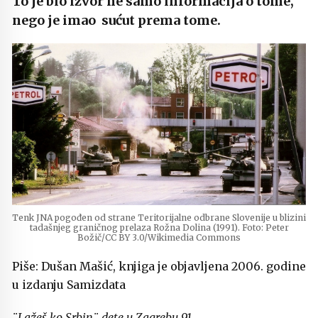
To je bio izvor ne samo informacija o tome,
nego je imao sućut prema tome.
Tenk JNA pogođen od strane Teritorijalne odbrane Slovenije u blizini
tadašnjeg graničnog prelaza Rožna Dolina (1991). Foto: Peter
Božič/CC BY 3.0/Wikimedia Commons
Piše: Dušan Mašić, knjiga je objavljena 2006. godine
u izdanju Samizdata
¨Lažeš ko Srbin¨ dete u Zagrebu 91.