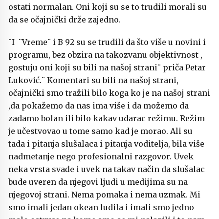
ostati normalan. Oni koji su se to trudili morali su
da se očajnički drže zajedno.
¨I ¨Vreme¨ i B 92 su se trudili da što više u novini i
programu, bez obzira na takozvanu objektivnost ,
gostuju oni koji su bili na našoj strani¨ priča Petar
Luković.¨ Komentari su bili na našoj strani,
očajnički smo tražili bilo koga ko je na našoj strani
,da pokažemo da nas ima više i da možemo da
zadamo bolan ili bilo kakav udarac režimu. Režim
je učestvovao u tome samo kad je morao. Ali su
tada i pitanja slušalaca i pitanja voditelja, bila više
nadmetanje nego profesionalni razgovor. Uvek
neka vrsta svađe i uvek na takav način da slušalac
bude uveren da njegovi ljudi u medijima su na
njegovoj strani. Nema pomaka i nema uzmak. Mi
smo imali jedan okean ludila i imali smo jedno