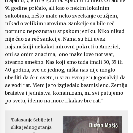
trajati 6, 7, 8 ili 9 godina. Apsoltuno niko. O ratu se
91 godine pričalo, ali kao o nekim lokalnim
sukobima, nešto malo neko zveckanje oružjem,
nikad o velikim ratovima. Sankcije su bile reč
potpuno nepoznata u srpskom jeziku. Niko nikad
nije čuo za reč sankcije. Nama su bili uvek
najsmešniji nekakvi mirovni pokreti u Americi,
oni sa onim znacima, ono make love not war,
stvarno smešno. Nas koji smo tada imali 30, 35 ili
40 godina, sve do jednog, ništa nas nije moglo
ubediti da će u svetu, u srcu Evrope u Jugosalviji da
se vodi rat. Meni je to izgledalo besmisleno. Zemlja
bratstva i jednistva, komunizam, mi svi putujemo
po svetu, idemo na more….kakav bre rat.¨
Talasanje Srbije je i
slika jednog stanja