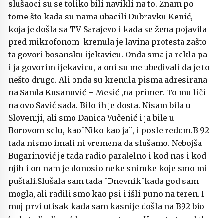
slušaoci su se toliko bili navikli na to. Znam po
tome što kada su nama ubacili Dubravku Kenić,
koja je došla sa TV Sarajevo i kada se žena pojavila
pred mikrofonom krenula je lavina protesta zašto
ta govori bosansku ijekavicu. Onda sma ja rekla pa
i ja govorim ijekavicu, a oni su me ubeđivali da je to
nešto drugo. Ali onda su krenula pisma adresirana
na Sanda Kosanović – Mesić ,na primer. To mu liči
na ovo Savić sada. Bilo ih je dosta. Nisam bila u
Sloveniji, ali smo Danica Vučenić i ja bile u
Borovom selu, kao¨Niko kao ja¨, i posle redom.B 92
tada nismo imali ni vremena da slušamo. Nebojša
Bugarinović je tada radio paralelno i kod nas i kod
njih i on nam je donosio neke snimke koje smo mi
puštali.Slušala sam tada ¨Dnevnik¨kada god sam
mogla, ali radili smo kao psi i išli puno na teren. I
moj prvi utisak kada sam kasnije došla na B92 bio