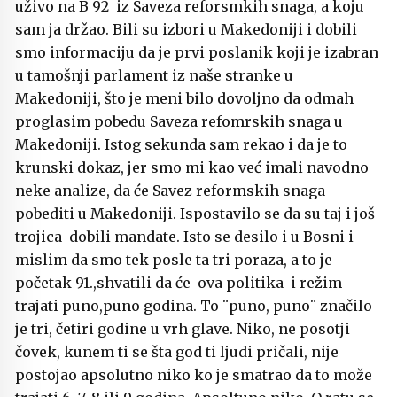
uživo na B 92 iz Saveza reforsmkih snaga, a koju
sam ja držao. Bili su izbori u Makedoniji i dobili
smo informaciju da je prvi poslanik koji je izabran
u tamošnji parlament iz naše stranke u
Makedoniji, što je meni bilo dovoljno da odmah
proglasim pobedu Saveza refomrskih snaga u
Makedoniji. Istog sekunda sam rekao i da je to
krunski dokaz, jer smo mi kao već imali navodno
neke analize, da će Savez reformskih snaga
pobediti u Makedoniji. Ispostavilo se da su taj i još
trojica dobili mandate. Isto se desilo i u Bosni i
mislim da smo tek posle ta tri poraza, a to je
početak 91.,shvatili da će ova politika i režim
trajati puno,puno godina. To ¨puno, puno¨ značilo
je tri, četiri godine u vrh glave. Niko, ne posotji
čovek, kunem ti se šta god ti ljudi pričali, nije
postojao apsolutno niko ko je smatrao da to može