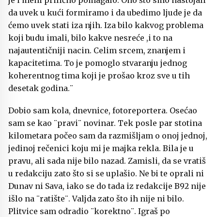
je i meni prilično pomagalo. Ono što smo nastojali
da uvek u kući formiramo i da ubedimo ljude je da
ćemo uvek stati iza njih. Iza bilo kakvog problema
koji budu imali, bilo kakve nesreće ,i to na
najautentičniji nacin. Celim srcem, znanjem i
kapacitetima. To je pomoglo stvaranju jednog
koherentnog tima koji je prošao kroz sve u tih
desetak godina.¨
Dobio sam kola, dnevnice, fotoreportera. Osećao
sam se kao ¨pravi¨ novinar. Tek posle par stotina
kilometara počeo sam da razmišljam o onoj jednoj,
jedinoj rečenici koju mi je majka rekla. Bila je u
pravu, ali sada nije bilo nazad. Zamisli, da se vratiš
u redakciju zato što si se uplašio. Ne bi te oprali ni
Dunav ni Sava, iako se do tada iz redakcije B92 nije
išlo na ¨ratište¨. Valjda zato što ih nije ni bilo.
Plitvice sam odradio ¨korektno¨. Igraš po