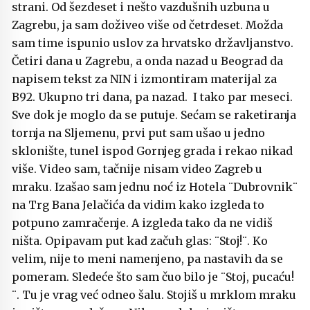
strani. Od šezdeset i nešto vazdušnih uzbuna u
Zagrebu, ja sam doživeo više od četrdeset. Možda
sam time ispunio uslov za hrvatsko državljanstvo.
Četiri dana u Zagrebu, a onda nazad u Beograd da
napisem tekst za NIN i izmontiram materijal za
B92. Ukupno tri dana, pa nazad. I tako par meseci.
Sve dok je moglo da se putuje. Sećam se raketiranja
tornja na Sljemenu, prvi put sam ušao u jedno
sklonište, tunel ispod Gornjeg grada i rekao nikad
više. Video sam, tačnije nisam video Zagreb u
mraku. Izašao sam jednu noć iz Hotela ¨Dubrovnik¨
na Trg Bana Jelačića da vidim kako izgleda to
potpuno zamračenje. A izgleda tako da ne vidiš
ništa. Opipavam put kad začuh glas: ¨Stoj!¨. Ko
velim, nije to meni namenjeno, pa nastavih da se
pomeram. Sledeće što sam čuo bilo je ¨Stoj, pucaću!
¨. Tu je vrag već odneo šalu. Stojiš u mrklom mraku