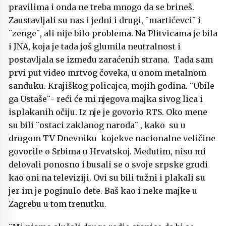
pravilima i onda ne treba mnogo da se brineš.
Zaustavljali su nas i jedni i drugi, ¨martićevci¨ i
¨zenge¨, ali nije bilo problema. Na Plitvicama je bila
i JNA, koja je tada još glumila neutralnost i
postavljala se između zaraćenih strana. Tada sam
prvi put video mrtvog čoveka, u onom metalnom
sanduku. Krajiškog policajca, mojih godina. ¨Ubile
ga Ustaše¨- reći će mi njegova majka sivog lica i
isplakanih očiju. Iz nje je govorio RTS. Oko mene
su bili ¨ostaci zaklanog naroda¨ , kako su u
drugom TV Dnevniku kojekve nacionalne veličine
govorile o Srbima u Hrvatskoj. Međutim, nisu mi
delovali ponosno i busali se o svoje srpske grudi
kao oni na televiziji. Ovi su bili tužni i plakali su
jer im je poginulo dete. Baš kao i neke majke u
Zagrebu u tom trenutku.