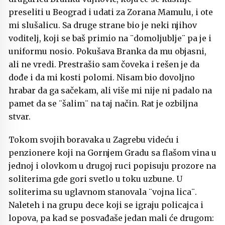
preseliti u Beograd i udati za Zorana Mamulu, i ote
mi slušalicu. Sa druge strane bio je neki njihov
voditelj, koji se baš primio na ¨domoljublje¨ pa je i
uniformu nosio. Pokušava Branka da mu objasni,
ali ne vredi. Prestrašio sam čoveka i rešen je da
dođe i da mi kosti polomi. Nisam bio dovoljno
hrabar da ga sačekam, ali više mi nije ni padalo na
pamet da se ¨šalim¨ na taj način. Rat je ozbiljna
stvar.
Tokom svojih boravaka u Zagrebu videću i
penzionere koji na Gornjem Gradu sa flašom vina u
jednoj i olovkom u drugoj ruci popisuju prozore na
soliterima gde gori svetlo u toku uzbune. U
soliterima su uglavnom stanovala ¨vojna lica¨.
Naleteh i na grupu dece koji se igraju policajca i
lopova, pa kad se posvađaše jedan mali će drugom: