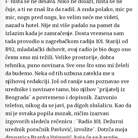
i- ništa se ne dešava. Niko ne dolazi, ništa se ne
čuje, a ti ne znaš šta da radiš. A onda polako, mic po
mic, nogu pred nogu, ko velim neće me videti,
nazad u hotel. Nije mi više padalo na pamet da
izlazim kada je zamračenje. Dosta vremena sam
tada provodio u zagrebačkom radiju 101. Stariji od
B92, mladalački duhovit, ovaj radio je bio dugo ono
čemu smo mi težili. Velike prostorije, dobra
tehnika, puno novinara. Sve ono što smo mi želeli
da budemo. Neka od tih uzbuna zatekla me u
njihovoj redakciji. Još od ranije sam poznavao sve
urednike i novinare tamo, bio njihov ¨prijatelj iz
Beograda¨ a povremeno i dopisnik. Zazvonio
telefon, nikog da se javi, pa digoh slušalicu. Kao da
mi je svraka popila mozak, ničim izazvan
izgovorih sledeću rečenicu : ¨Radio 101. Dežurni
urednik poručnik Pavlović, izvolite¨. Dotrča moja
drugarica Branka Vujnović, koja će se kasnije