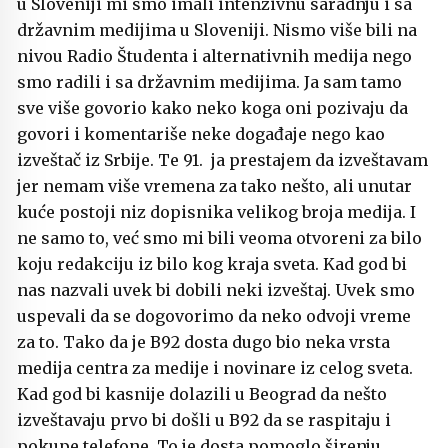
u Sloveniji mi smo imali intenzivnu saradnju i sa
državnim medijima u Sloveniji. Nismo više bili na
nivou Radio Študenta i alternativnih medija nego
smo radili i sa državnim medijima. Ja sam tamo
sve više govorio kako neko koga oni pozivaju da
govori i komentariše neke događaje nego kao
izveštač iz Srbije. Te 91. ja prestajem da izveštavam
jer nemam više vremena za tako nešto, ali unutar
kuće postoji niz dopisnika velikog broja medija. I
ne samo to, već smo mi bili veoma otvoreni za bilo
koju redakciju iz bilo kog kraja sveta. Kad god bi
nas nazvali uvek bi dobili neki izveštaj. Uvek smo
uspevali da se dogovorimo da neko odvoji vreme
za to. Tako da je B92 dosta dugo bio neka vrsta
medija centra za medije i novinare iz celog sveta.
Kad god bi kasnije dolazili u Beograd da nešto
izveštavaju prvo bi došli u B92 da se raspitaju i
pokupe telefone. To je dosta pomoglo širenju