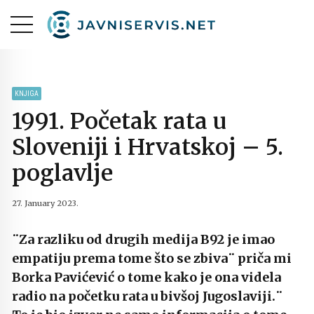
KNJIGA
1991. Početak rata u
Sloveniji i Hrvatskoj – 5.
poglavlje
27. January 2023.
¨Za razliku od drugih medija B92 je imao
empatiju prema tome što se zbiva¨ priča mi
Borka Pavićević o tome kako je ona videla
radio na početku rata u bivšoj Jugoslaviji.¨