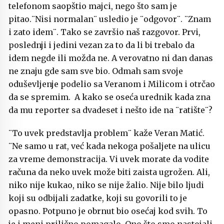
telefonom saopštio majci, nego što sam je
pitao.¨Nisi normalan¨ usledio je ¨odgovor¨. ¨Znam
i zato idem¨. Tako se završio naš razgovor. Prvi,
poslednji i jedini vezan za to da li bi trebalo da
idem negde ili možda ne. A verovatno ni dan danas
ne znaju gde sam sve bio. Odmah sam svoje
oduševljenje podelio sa Veranom i Milicom i otrčao
da se spremim. A kako se oseća urednik kada zna
da mu reporter sa dvadeset i nešto ide na ¨ratište¨?
¨To uvek predstavlja problem¨ kaže Veran Matić.
¨Ne samo u rat, već kada nekoga pošaljete na ulicu
za vreme demonstracija. Vi uvek morate da vodite
računa da neko uvek može biti zaista ugrožen. Ali,
niko nije kukao, niko se nije žalio. Nije bilo ljudi
koji su odbijali zadatke, koji su govorili to je
opasno. Potpuno je obrnut bio osećaj kod svih. To