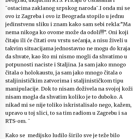
Beograd, uključim RTS. Pričaju o Ustašama i
¨ostacima zaklanog srpskog naroda¨.I onda mi se
ovo iz Zagreba i ovo iz Beograda stopilo u jednu
jedinstvenu sliku i znam kako sam sebi rekla:”Ma
nema nikoga ko ovome može da odoli!!!”. Oni koji
čitaju ili će čitati ovu vrstu sećanja, a nisu živeli u
takvim situacijama jednostavno ne mogu do kraja
da shvate, kao što mi nismo mogli da shvatimo u
potpunosti naciste i Staljina. Ja sam jako mnogo
čitala o holokaustu, ja sam jako mnogo čitala o
staljinističkim zatvorima i staljinističkom tipu
manipulacije. Dok to nisam doživela na svojoj koži
nisam mogla da shvatim koliko je to duboko. A
nikad mi se nije toliko iskristalisalo nego, kažem,
upravo u toj slici, to sa tim radiom u Zagrebu i sa
RTS-om. ¨
Kako se medijsko ludilo širilo sve je teže bilo