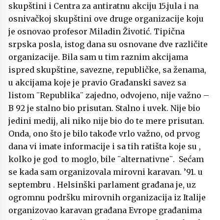
skupštini i Centra za antiratnu akciju 15.jula i na
osnivačkoj skupštini ove druge organizacije koju
je osnovao profesor Miladin Životić. Tipična
srpska posla, istog dana su osnovane dve različite
organizacije. Bila sam u tim raznim akcijama
ispred skupštine, savezne, republičke, sa ženama,
u akcijama koje je pravio Građanski savez sa
listom ¨Republika¨ zajedno, odvojeno, nije važno –
B 92 je stalno bio prisutan. Stalno i uvek. Nije bio
jedini medij, ali niko nije bio do te mere prisutan.
Onda, ono što je bilo takođe vrlo važno, od prvog
dana vi imate informacije i sa tih ratišta koje su ,
kolko je god to moglo, bile ¨alternativne¨. Sećam
se kada sam organizovala mirovni karavan. ’91. u
septembru . Helsinški parlament građana je, uz
ogromnu podršku mirovnih organizacija iz Italije
organizovao karavan građana Evrope građanima