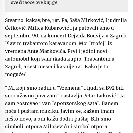
sve čitaoce ove knjige.
Stvarno, kakav, bre, rat. Pa, Saša Mirković, Ljudmila
Ćetković, Milica Kuburović i ja putovali smo u
septembru 90. na koncert Dejvida Bouvija u Zagreb.
Plavim trabantom karavanom. Moj ¨trofej¨ iz
vremena Ante Markovića. Prvi i jedini novi
automobil koji sam ikada kupio. Trabantom u
Zagreb, a šest meseci kasnije rat. Kako je to
moguće?
¨ Mi koji smo radili u ¨Vremenu¨ i ljudi sa B92 bili
smo užasno povezani¨ nastavlja Petar Luković.¨ Ja
sam gostovao i van ¨sponzorskog sata¨. Banem
noću i puštam muziku. Javim se, kažem imam
nešto novo, a oni kažu dođi i puštaj. Bili smo
simboli otpora Miloševiću i simbol otpora