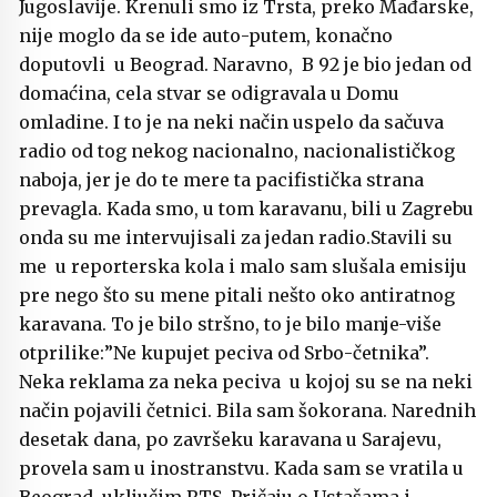
Jugoslavije. Krenuli smo iz Trsta, preko Mađarske,
nije moglo da se ide auto-putem, konačno
doputovli u Beograd. Naravno, B 92 je bio jedan od
domaćina, cela stvar se odigravala u Domu
omladine. I to je na neki način uspelo da sačuva
radio od tog nekog nacionalno, nacionalističkog
naboja, jer je do te mere ta pacifistička strana
prevagla. Kada smo, u tom karavanu, bili u Zagrebu
onda su me intervujisali za jedan radio.Stavili su
me u reporterska kola i malo sam slušala emisiju
pre nego što su mene pitali nešto oko antiratnog
karavana. To je bilo stršno, to je bilo manje-više
otprilike:”Ne kupujet peciva od Srbo-četnika”.
Neka reklama za neka peciva u kojoj su se na neki
način pojavili četnici. Bila sam šokorana. Narednih
desetak dana, po završeku karavana u Sarajevu,
provela sam u inostranstvu. Kada sam se vratila u