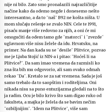
nije ni bilo. Zato smo pronalazili najrazličitije
načine kako da odemo negde i donesemo nešto
interesantno, a da to ¨naš¨ B92 ne košta ništa. U
mom slučaju rešenje se zvalo NIN. Cele te 1991,
pisaću manje više redovno za njih, a oni će mi
omogućiti da odem tamo gde ¨matorci¨ i ¨zvezde¨
uglavnom više nisu želele da idu. Hrvatsku, na
primer. Na dan kada su se ¨desile¨ Plitvice, pozvao
me je Ljuba Stojić iz NIN-a i pitao: ¨Hoćeš li na
Plitvice?¨. Da sam imao vremena da razmisli ko
zna šta bih mu odgovorio, ali sam ovako odmah
rekao ¨Da¨. Kretalo se za sat vremena. Sada je još
samo trebalo da to saopštim i roditeljima. Oni
nikada nisu sa puno entuzijazma gledali na to što
ja radim. Ocu je bilo krivo što sam digao ruko od
fakulteta, a majka je želela da se bavim nečim
¨ozbiljnijim¨. ¨Idem na Plitvice¨, više sam