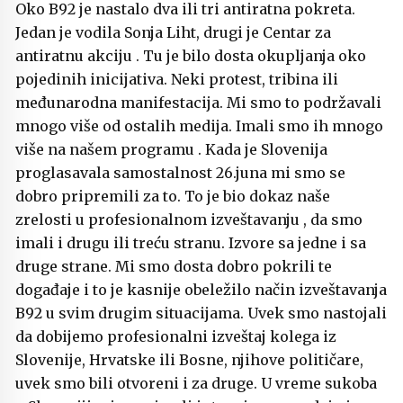
Oko B92 je nastalo dva ili tri antiratna pokreta.
Jedan je vodila Sonja Liht, drugi je Centar za
antiratnu akciju . Tu je bilo dosta okupljanja oko
pojedinih inicijativa. Neki protest, tribina ili
međunarodna manifestacija. Mi smo to podržavali
mnogo više od ostalih medija. Imali smo ih mnogo
više na našem programu . Kada je Slovenija
proglasavala samostalnost 26.juna mi smo se
dobro pripremili za to. To je bio dokaz naše
zrelosti u profesionalnom izveštavanju , da smo
imali i drugu ili treću stranu. Izvore sa jedne i sa
druge strane. Mi smo dosta dobro pokrili te
događaje i to je kasnije obeležilo način izveštavanja
B92 u svim drugim situacijama. Uvek smo nastojali
da dobijemo profesionalni izveštaj kolega iz
Slovenije, Hrvatske ili Bosne, njihove političare,
uvek smo bili otvoreni i za druge. U vreme sukoba