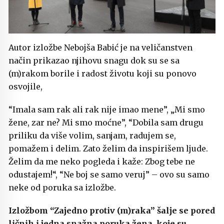
Autor izložbe Nebojša Babić je na veličanstven
način prikazao njihovu snagu dok su se sa
(m)rakom borile i radost životu koji su ponovo
osvojile,
“Imala sam rak ali rak nije imao mene”, „Mi smo
žene, zar ne? Mi smo moćne”, “Dobila sam drugu
priliku da više volim, sanjam, radujem se,
pomažem i delim. Zato želim da inspirišem ljude.
Želim da me neko pogleda i kaže: Zbog tebe ne
odustajem!“, “Ne boj se samo veruj” – ovo su samo
neke od poruka sa izložbe.
Izložbom “Zajedno protiv (m)raka” šalje se pored
ličnih i jedna snažna poruka žena koje su