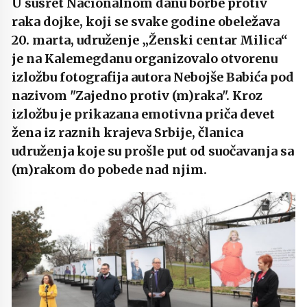
U susret Nacionalnom danu borbe protiv
raka dojke, koji se svake godine obeležava
20. marta, udruženje „Ženski centar Milica“
je na Kalemegdanu organizovalo otvorenu
izložbu fotografija autora Nebojše Babića pod
nazivom "Zajedno protiv (m)raka". Kroz
izložbu je prikazana emotivna priča devet
žena iz raznih krajeva Srbije, članica
udruženja koje su prošle put od suočavanja sa
(m)rakom do pobede nad njim.