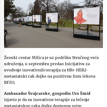
Ženski centar Milica je uz podršku Stručnog veća
udruženja, u septembru predao Inicijativu za
uvođenje inovativnih terapija za HR+ HER2-
metastatski rak dojke na pozitivnu listu lekova
RFZO,
Ambasador Švajcarske, gospodin Urs Šmid
izjavio je da su inovativne terapije za lečenje
metastatskog raka dojke dostupne svim