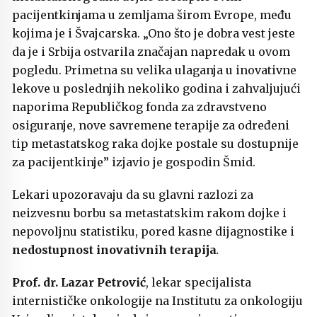
pacijentkinjama u zemljama širom Evrope, među
kojima je i Švajcarska. „Ono što je dobra vest jeste
da je i Srbija ostvarila značajan napredak u ovom
pogledu. Primetna su velika ulaganja u inovativne
lekove u poslednjih nekoliko godina i zahvaljujući
naporima Republičkog fonda za zdravstveno
osiguranje, nove savremene terapije za određeni
tip metastatskog raka dojke postale su dostupnije
za pacijentkinje” izjavio je gospodin Šmid.
Lekari upozoravaju da su glavni razlozi za
neizvesnu borbu sa metastatskim rakom dojke i
nepovoljnu statistiku, pored kasne dijagnostike i
nedostupnost inovativnih terapija
.
Prof. dr. Lazar Petrović
, lekar specijalista
internističke onkologije na Institutu za onkologiju