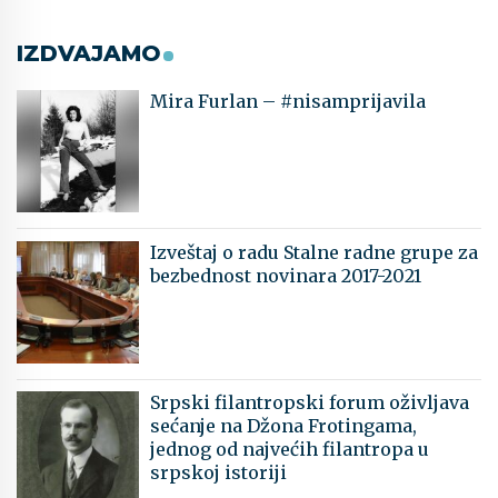
IZDVAJAMO
Mira Furlan – #nisamprijavila
Izveštaj o radu Stalne radne grupe za
bezbednost novinara 2017-2021
Srpski filantropski forum oživljava
sećanje na Džona Frotingama,
jednog od najvećih filantropa u
srpskoj istoriji