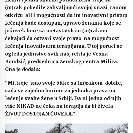
(m)rak pobedile zahvaljujući svojoj snazi, ranom
otkriću ali i mogućnosti da im inovativni pristup
lečenju bude dostupan, upravo ženama koje se
još uvek bore sa metastatskim (m)rakom
čekajući da ostvari svoje pravo na mogućnost
lečenja inovativnim terapijama. U toj poruci se
ogleda jedinstvo svih nas, rekla je Vesna
Bondžić, predsednica Ženskog centra Milica.
Ona je dodala:
“Mi, koje smo svoje bitke sa (m)rakom dobile,
sada se zajedno borimo za jednaka prava na
lečenje svake žene u Srbiji. Da ni jedna od njih
više NIKAD ne čeka na terapiju da bi živela
ŽIVOT DOSTOJAN ČOVEKA.”