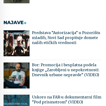
NAJAVE
Predstava “Autorizacija” u Pozorištu
mladih, Novi Sad propituje domete
naših etičkih vrednosti
Bor: Promocija i besplatna podela
knjige „Zarobljeni u nepokretnosti:
Dnevnik urbane nepravde” (VIDEO)
Uskoro na FAR-u dokumentarni film
“Pod prismotrom” (VIDEO)