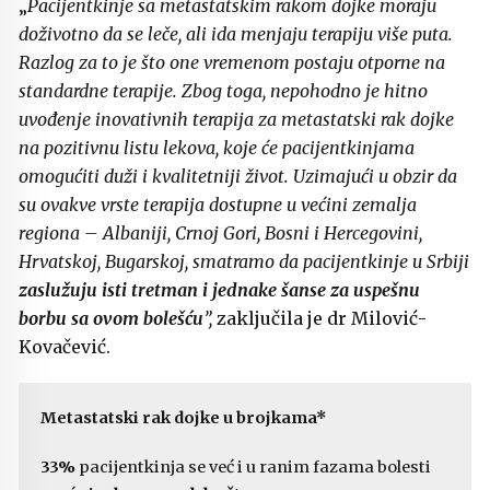
„
Pacijentkinje sa metastatskim rakom dojke moraju
doživotno da se leče, ali ida menjaju terapiju više puta.
Razlog za to je što one vremenom postaju otporne na
standardne terapije. Zbog toga, nepohodno je hitno
uvođenje inovativnih terapija za metastatski rak dojke
na pozitivnu listu lekova, koje će pacijentkinjama
omogućiti duži i kvalitetniji život. Uzimajući u obzir da
su ovakve vrste terapija dostupne u većini zemalja
regiona – Albaniji, Crnoj Gori, Bosni i Hercegovini,
Hrvatskoj, Bugarskoj, smatramo da pacijentkinje u Srbiji
zaslužuju isti tretman i jednake šanse za uspešnu
borbu sa ovom bolešću
”,
zaključila je dr Milović-
Kovačević.
Metastatski rak dojke u brojkama*
33%
pacijentkinja se već i u ranim fazama bolesti