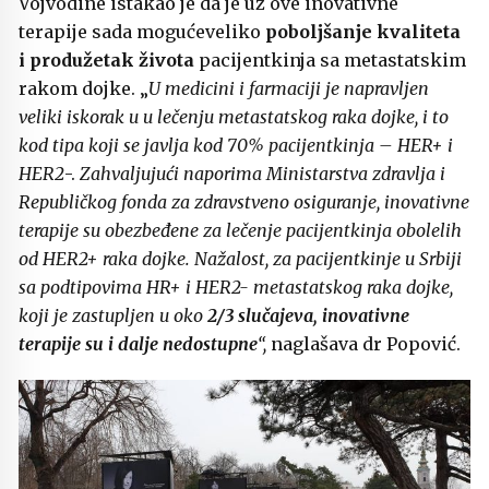
Vojvodine istakao je da je uz ove inovativne
terapije sada mogućeveliko
poboljšanje kvaliteta
i produžetak života
pacijentkinja sa metastatskim
rakom dojke. „
U medicini i farmaciji je napravljen
veliki iskorak u u lečenju metastatskog raka dojke, i to
kod tipa koji se javlja kod 70% pacijentkinja – HER+ i
HER2
-.
Zahvaljujući naporima Ministarstva zdravlja i
Republičkog fonda za zdravstveno osiguranje, inovativne
terapije su obezbeđene za lečenje pacijentkinja obolelih
od HER2+ raka dojke. Nažalost, za pacijentkinje u Srbiji
sa podtipovima HR+ i HER2- metastatskog raka dojke,
koji je zastupljen u oko
2/3 slučajeva, inovativne
terapije su i dalje nedostupne
“,
naglašava dr Popović.