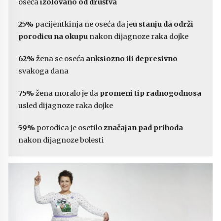
oseća
izolovano od društva
25%
pacijentkinja ne oseća da je
u stanju da održi
porodicu na okupu
nakon dijagnoze raka dojke
62%
žena se oseća
anksiozno ili depresivno
svakoga dana
75%
žena moralo je da
promeni tip radnogodnosa
usled dijagnoze raka dojke
59%
porodica je osetilo
značajan pad prihoda
nakon dijagnoze bolesti