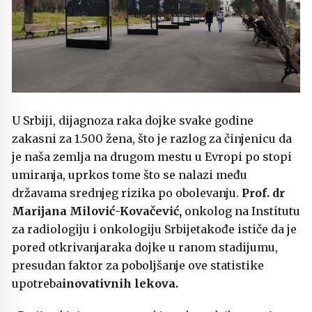
U Srbiji, dijagnoza raka dojke svake godine
zakasni za 1.500 žena, što je razlog za činjenicu da
je naša zemlja na drugom mestu u Evropi po stopi
umiranja, uprkos tome što se nalazi među
državama srednjeg rizika po obolevanju.
Prof. dr
Marijana Milović-Kovačević,
onkolog na Institutu
za radiologiju i onkologiju Srbijetakođe ističe da je
pored otkrivanjaraka dojke u ranom stadijumu,
presudan faktor za poboljšanje ove statistike
upotreba
inovativnih lekova.