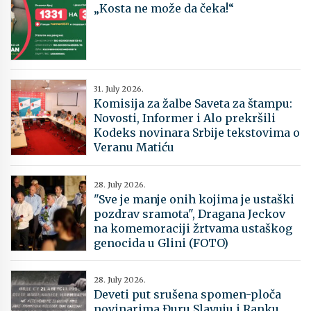
„Kosta ne može da čeka!“
31. July 2026.
Komisija za žalbe Saveta za štampu:
Novosti, Informer i Alo prekršili
Kodeks novinara Srbije tekstovima o
Veranu Matiću
28. July 2026.
"Sve je manje onih kojima je ustaški
pozdrav sramota", Dragana Jeckov
na komemoraciji žrtvama ustaškog
genocida u Glini (FOTO)
28. July 2026.
Deveti put srušena spomen-ploča
novinarima Đuru Slavuju i Ranku