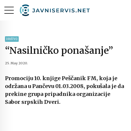
DRUŠTVO
“Nasilničko ponašanje”
25. May 2020.
Promociju 10. knjige Peščanik FM, koja je
održana u Pančevu 01.03.2008, pokušala je da
prekine grupa pripadnika organizacije
Sabor srpskih Dveri.