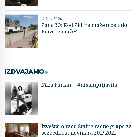
19. July 2026.
Zona 30: Kod Ziđina može u ostatku
Bora ne može?
IZDVAJAMO
Mira Furlan – #nisamprijavila
Izveštaj o radu Stalne radne grupe za
bezbednost novinara 2017-2021