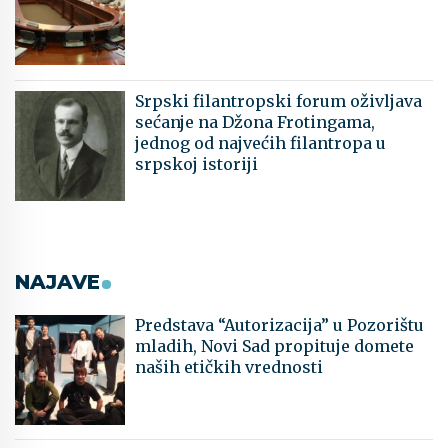
Srpski filantropski forum oživljava
sećanje na Džona Frotingama,
jednog od najvećih filantropa u
srpskoj istoriji
NAJAVE
Predstava “Autorizacija” u Pozorištu
mladih, Novi Sad propituje domete
naših etičkih vrednosti