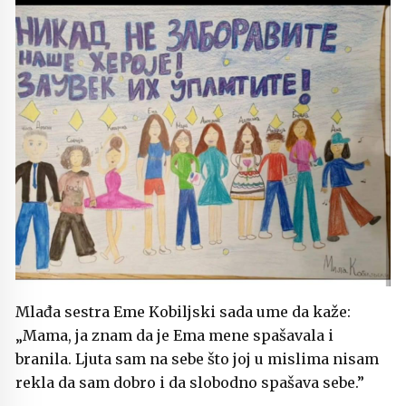
Mlađa sestra Eme Kobiljski sada ume da kaže:
„Mama, ja znam da je Ema mene spašavala i
branila. Ljuta sam na sebe što joj u mislima nisam
rekla da sam dobro i da slobodno spašava sebe.”