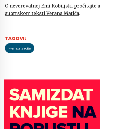
O neverovatnoj Emi Kobiljski pročitajte u
auotrskom teksti Verana Matića
.
Memorizacija