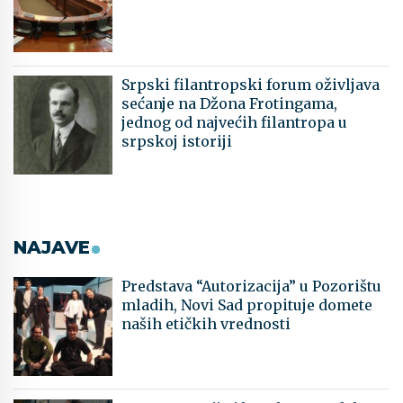
Srpski filantropski forum oživljava
sećanje na Džona Frotingama,
jednog od najvećih filantropa u
srpskoj istoriji
NAJAVE
Predstava “Autorizacija” u Pozorištu
mladih, Novi Sad propituje domete
naših etičkih vrednosti