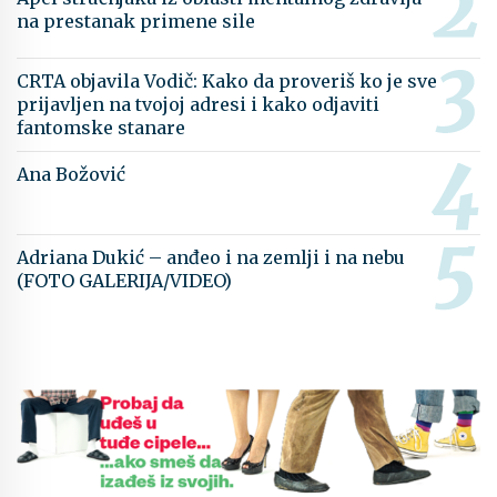
na prestanak primene sile
CRTA objavila Vodič: Kako da proveriš ko je sve
prijavljen na tvojoj adresi i kako odjaviti
fantomske stanare
Ana Božović
Adriana Dukić – anđeo i na zemlji i na nebu
(FOTO GALERIJA/VIDEO)