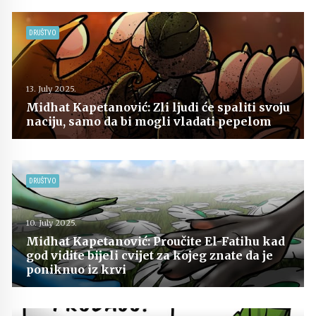
DRUŠTVO
13. July 2025.
Midhat Kapetanović: Zli ljudi će spaliti svoju
naciju, samo da bi mogli vladati pepelom
DRUŠTVO
10. July 2025.
Midhat Kapetanović: Proučite El-Fatihu kad
god vidite bijeli cvijet za kojeg znate da je
poniknuo iz krvi