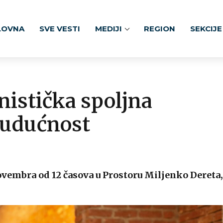
LOVNA
SVE VESTI
MEDIJI
REGION
SEKCIJE
nistička spoljna
 budućnost
novembra od 12 časova u Prostoru Miljenko Dereta,