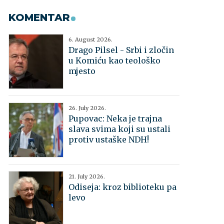
KOMENTAR
6. August 2026.
Drago Pilsel - Srbi i zločin
u Komiću kao teološko
mjesto
26. July 2026.
Pupovac: Neka je trajna
slava svima koji su ustali
protiv ustaške NDH!
21. July 2026.
Odiseja: kroz biblioteku pa
levo