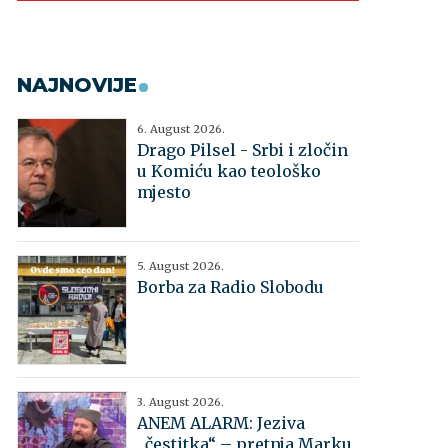
NAJNOVIJE
6. August 2026.
Drago Pilsel - Srbi i zločin
u Komiću kao teološko
mjesto
5. August 2026.
Borba za Radio Slobodu
3. August 2026.
ANEM ALARM: Jeziva
„čestitka“ – pretnja Marku