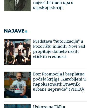
najvećih filantropa u
srpskoj istoriji
NAJAVE
Predstava “Autorizacija” u
Pozorištu mladih, Novi Sad
propituje domete naših
etičkih vrednosti
Bor: Promocija i besplatna
podela knjige „Zarobljeni u
nepokretnosti: Dnevnik
urbane nepravde” (VIDEO)
Uskoro na FAR-u