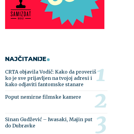
NAJČITANIJE
CRTA objavila Vodič: Kako da proveriš
ko je sve prijavljen na tvojoj adresi i
kako odjaviti fantomske stanare
Poput nemirne filmske kamere
Sinan Gudžević – Iwasaki, Majin put
do Dubravke