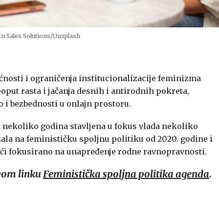
In Sales Solutions/Unsplash
osti i ograničenja institucionalizacije feminizma
put rasta i jačanja desnih i antirodnih pokreta,
o i bezbednosti u onlajn prostoru.
h nekoliko godina stavljena u fokus vlada nekoliko
zala na feminističku spoljnu politiku od 2020. godine i
oći fokusirano na unapređenje rodne ravnopravnosti.
ovom linku
Feministička spoljna politika agenda
.