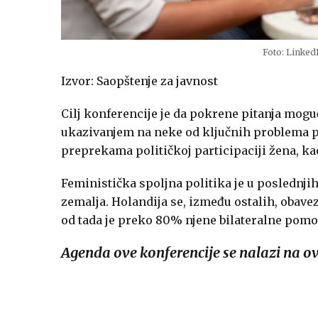
Foto: Linked
Izvor: Saopštenje za javnost
Cilj konferencije je da
pokrene pitanja mogućn
ukazivanjem na neke od ključnih problema po
preprekama političkoj participaciji žena, ka
Feministička spoljna politika je u poslednji
zemalja. Holandija se, između ostalih, obave
od tada je preko 80% njene bilateralne pom
Agenda ove konferencije se nalazi na 