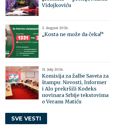
Vidojkoviću
2. August 2026.
„Kosta ne može da čeka!“
31. July 2026.
Komisija za žalbe Saveta za
štampu: Novosti, Informer
i Alo prekršili Kodeks
novinara Srbije tekstovima
o Veranu Matiću
SVE VESTI