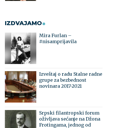
IZDVAJAMO
Mira Furlan –
#nisamprijavila
Izveštaj o radu Stalne radne
grupe za bezbednost
novinara 2017-2021
Srpski filantropski forum
oživljava sećanje na Džona
Frotingama, jednog od