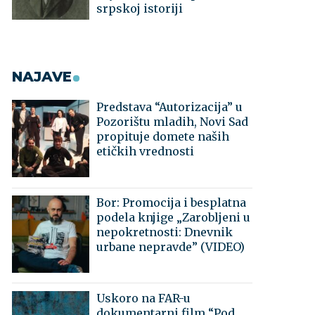
srpskoj istoriji
NAJAVE
Predstava “Autorizacija” u
Pozorištu mladih, Novi Sad
propituje domete naših
etičkih vrednosti
Bor: Promocija i besplatna
podela knjige „Zarobljeni u
nepokretnosti: Dnevnik
urbane nepravde” (VIDEO)
Uskoro na FAR-u
dokumentarni film “Pod