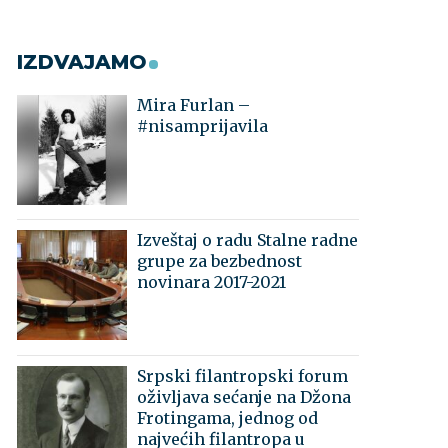
IZDVAJAMO
Mira Furlan –
#nisamprijavila
Izveštaj o radu Stalne radne
grupe za bezbednost
novinara 2017-2021
Srpski filantropski forum
oživljava sećanje na Džona
Frotingama, jednog od
najvećih filantropa u