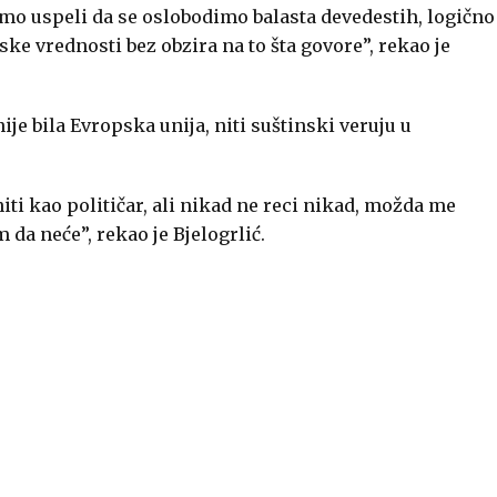
mo uspeli da se oslobodimo balasta devedestih, logično
pske vrednosti bez obzira na to šta govore”, rekao je
ije bila Evropska unija, niti suštinski veruju u
niti kao političar, ali nikad ne reci nikad, možda me
da neće”, rekao je Bjelogrlić.