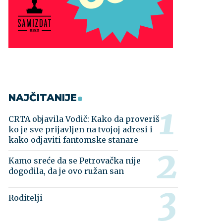
NAJČITANIJE
CRTA objavila Vodič: Kako da proveriš
ko je sve prijavljen na tvojoj adresi i
kako odjaviti fantomske stanare
Kamo sreće da se Petrovačka nije
dogodila, da je ovo ružan san
Roditelji