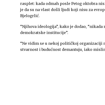
rasplet: kada odmah posle Petog oktobra nis
je da su na vlast došli ljudi koji nisu za evro
Bjelogrlić.
“Njihova ideologija”, kako je dodao, “nikada n
demokratske institucije”.
“Ne vidim se u nekoj političkoj organizaciji 
stvarnost i budućnost demantuju, iako mislim 