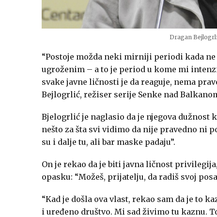
Dragan Bejlogrl
“Postoje možda neki mirniji periodi kada ne
ugroženim – a to je period u kome mi inten
svake javne ličnosti je da reaguje, nema prav
Bejlogrlić, režiser serije Senke nad Balkano
Bjelogrlić je naglasio da je njegova dužnost
nešto za šta svi vidimo da nije pravedno ni 
su i dalje tu, ali bar maske padaju”.
On je rekao da je biti javna ličnost privilegija
opasku: “Možeš, prijatelju, da radiš svoj pos
“Kad je došla ova vlast, rekao sam da je to k
i uređeno društvo. Mi sad živimo tu kaznu. T