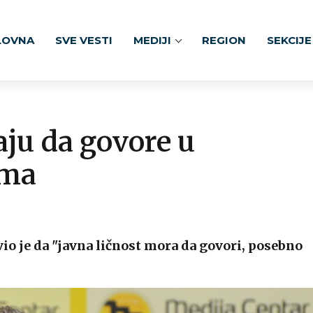
LOVNA
SVE VESTI
MEDIJI
REGION
SEKCIJE
aju da govore u
ima
vio je da "javna ličnost mora da govori, posebno