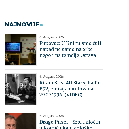
NAJNOVIJE
6. August 2026.
Pupovac: U Kninu smo čuli
napad ne samo na Srbe
nego i na temelje Ustava
6. August 2026.
Ritam Srca All Stars, Radio
B92, emisija emitovana
29.07.1994. (VIDEO)
6. August 2026.
Drago Pilsel - Srbi i zločin
u Komiću kao teološko