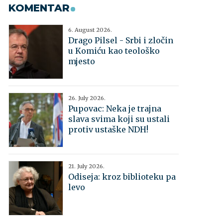
KOMENTAR
6. August 2026.
Drago Pilsel - Srbi i zločin
u Komiću kao teološko
mjesto
26. July 2026.
Pupovac: Neka je trajna
slava svima koji su ustali
protiv ustaške NDH!
21. July 2026.
Odiseja: kroz biblioteku pa
levo