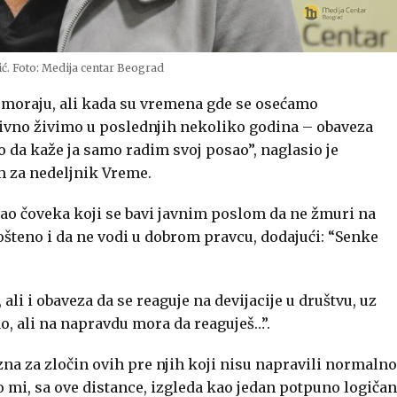
ić. Foto: Medija centar Beograd
 moraju, ali kada su vremena gde se osećamo
zivno živimo u poslednjih nekoliko godina – obaveza
o da kaže ja samo radim svoj posao”, naglasio je
m za nedeljnik Vreme.
 kao čoveka koji se bavi javnim poslom da ne žmuri na
pošteno i da ne vodi u dobrom pravcu, dodajući: “Senke
, ali i obaveza da se reaguje na devijacije u društvu, uz
ao, ali na napravdu mora da reaguješ…”.
azna za zločin ovih pre njih koji nisu napravili normalno
o mi, sa ove distance, izgleda kao jedan potpuno logičan