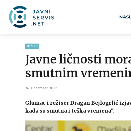
NAS
DRUŠTVO
Javne ličnosti mor
smutnim vremen
26. December 2019.
Glumac i režiser Dragan Bejlogrlić izja
kada su smutna i teška vremena".