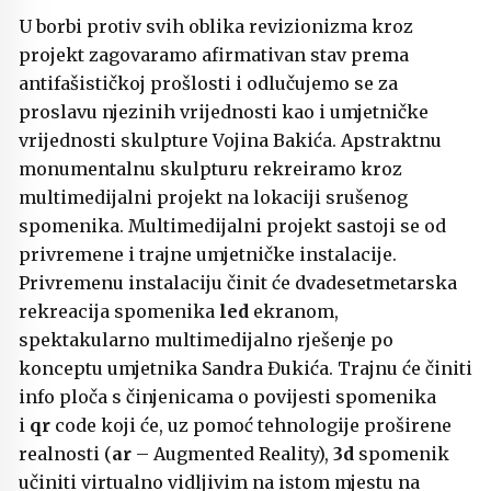
U borbi protiv svih oblika revizionizma kroz
projekt zagovaramo afirmativan stav prema
antifašističkoj prošlosti i odlučujemo se za
proslavu njezinih vrijednosti kao i umjetničke
vrijednosti skulpture Vojina Bakića. Apstraktnu
monumentalnu skulpturu rekreiramo kroz
multimedijalni projekt na lokaciji srušenog
spomenika. Multimedijalni projekt sastoji se od
privremene i trajne umjetničke instalacije.
Privremenu instalaciju činit će dvadesetmetarska
rekreacija spomenika
led
ekranom,
spektakularno multimedijalno rješenje po
konceptu umjetnika Sandra Đukića. Trajnu će činiti
info ploča s činjenicama o povijesti spomenika
i
qr
code koji će, uz pomoć tehnologije proširene
realnosti (
ar
– Augmented Reality),
3d
spomenik
učiniti virtualno vidljivim na istom mjestu na