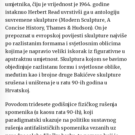
umjetnika, čiju je vrijednost je 1964. godine
istaknuo Herbert Read uvrstivši ga u antologiju
suvremene skulpture (Modern Sculpture, A
Concise History, Thames & Hudson). On je
prepoznat u evropskoj povijesti skulpture najviše
po razlistanim formama i svjetlosnim oblicima
kojima je napravio veliki iskorak iz figurativne u
apstraktnu umjetnost. Skulptura kojom se bavimo
objedinjuje razlistanu formu i svjetlosne oblike,
međutim kao i brojne druge Bakićeve skulpture
srušena i uništena je u ratu 90-ih godina u
Hrvatskoj.
Povodom tridesete godišnjice fizičkog rušenja
spomenika (u kaosu rata 90-ih), koji
paradigmatski ukazuje na politiku sustavnog
rušenja antifašističkih spomenika vezanih uz