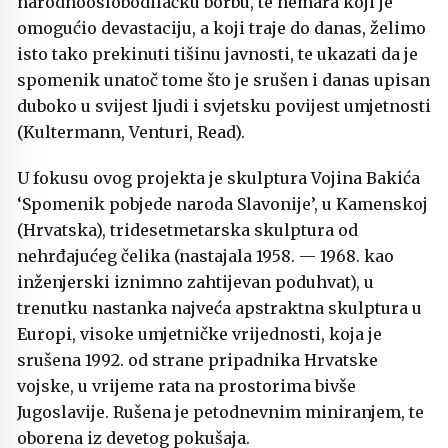
narodnooslobodilačku borbu, te nemara koji je
omogućio devastaciju, a koji traje do danas, želimo
isto tako prekinuti tišinu javnosti, te ukazati da je
spomenik unatoč tome što je srušen i danas upisan
duboko u svijest ljudi i svjetsku povijest umjetnosti
(Kultermann, Venturi, Read).
U fokusu ovog projekta je skulptura Vojina Bakića
‘Spomenik pobjede naroda Slavonije’, u Kamenskoj
(Hrvatska), tridesetmetarska skulptura od
nehrđajućeg čelika (nastajala 1958. — 1968. kao
inženjerski iznimno zahtijevan poduhvat), u
trenutku nastanka najveća apstraktna skulptura u
Europi, visoke umjetničke vrijednosti, koja je
srušena 1992. od strane pripadnika Hrvatske
vojske, u vrijeme rata na prostorima bivše
Jugoslavije. Rušena je petodnevnim miniranjem, te
oborena iz devetog pokušaja.