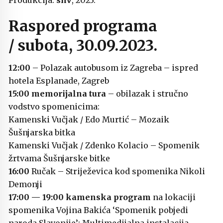
Produkcija:
snv
, 2023.
Raspored programa
/
subota, 30.09.2023.
12:00
– Polazak autobusom iz Zagreba – ispred
hotela Esplanade, Zagreb
15:00
memorijalna tura
– obilazak i stručno
vodstvo spomenicima:
Kamenski Vučjak / Edo Murtić – Mozaik
Šušnjarska bitka
Kamenski Vučjak / Zdenko Kolacio – Spomenik
žrtvama Šušnjarske bitke
16:00
Ručak – Striježevica kod spomenika Nikoli
Demonji
17:00 — 19:00
kamenska program
na lokaciji
spomenika Vojina Bakića ‘Spomenik pobjedi