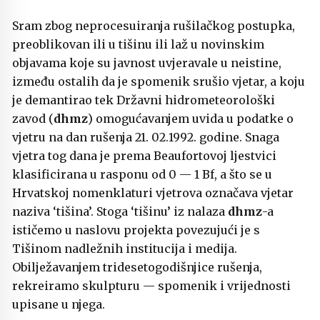
Sram zbog neprocesuiranja rušilačkog postupka,
preoblikovan ili u tišinu ili laž u novinskim
objavama koje su javnost uvjeravale u neistine,
između ostalih da je spomenik srušio vjetar, a koju
je demantirao tek Državni hidrometeorološki
zavod (
dhmz
) omogućavanjem uvida u podatke o
vjetru na dan rušenja 21. 02.1992. godine. Snaga
vjetra tog dana je prema Beaufortovoj ljestvici
klasificirana u rasponu od 0 — 1 Bf, a što se u
Hrvatskoj nomenklaturi vjetrova označava vjetar
naziva ‘tišina’. Stoga ‘tišinu’ iz nalaza
dhmz
-a
ističemo u naslovu projekta povezujući je s
Tišinom nadležnih institucija i medija.
Obilježavanjem tridesetogodišnjice rušenja,
rekreiramo skulpturu — spomenik i vrijednosti
upisane u njega.