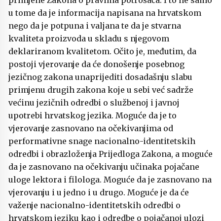
primjene Zakona o pravima potrošača. I to ne samo
u tome da je informacija napisana na hrvatskom
nego da je potpuna i valjana te da je stvarna
kvaliteta proizvoda u skladu s njegovom
deklariranom kvalitetom. Očito je, međutim, da
postoji vjerovanje da će donošenje posebnog
jezičnog zakona unaprijediti dosadašnju slabu
primjenu drugih zakona koje u sebi već sadrže
većinu jezičnih odredbi o službenoj i javnoj
upotrebi hrvatskog jezika. Moguće da je to
vjerovanje zasnovano na očekivanjima od
performativne snage nacionalno-identitetskih
odredbi i obrazloženja Prijedloga Zakona, a moguće
da je zasnovano na očekivanju učinaka pojačane
uloge lektora i filologa. Moguće da je zasnovano na
vjerovanju i u jedno i u drugo. Moguće je da će
važenje nacionalno-identitetskih odredbi o
hrvatskom jeziku kao i odredbe o pojačanoj ulozi