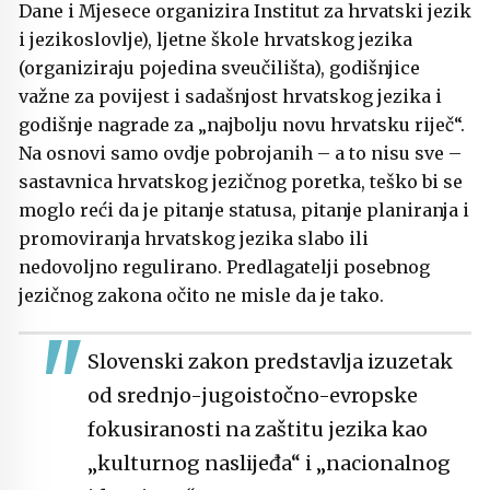
Dane i Mjesece organizira Institut za hrvatski jezik
i jezikoslovlje), ljetne škole hrvatskog jezika
(organiziraju pojedina sveučilišta), godišnjice
važne za povijest i sadašnjost hrvatskog jezika i
godišnje nagrade za „najbolju novu hrvatsku riječ“.
Na osnovi samo ovdje pobrojanih – a to nisu sve –
sastavnica hrvatskog jezičnog poretka, teško bi se
moglo reći da je pitanje statusa, pitanje planiranja i
promoviranja hrvatskog jezika slabo ili
nedovoljno regulirano. Predlagatelji posebnog
jezičnog zakona očito ne misle da je tako.
Slovenski zakon predstavlja izuzetak
od srednjo-jugoistočno-evropske
fokusiranosti na zaštitu jezika kao
„kulturnog naslijeđa“ i „nacionalnog