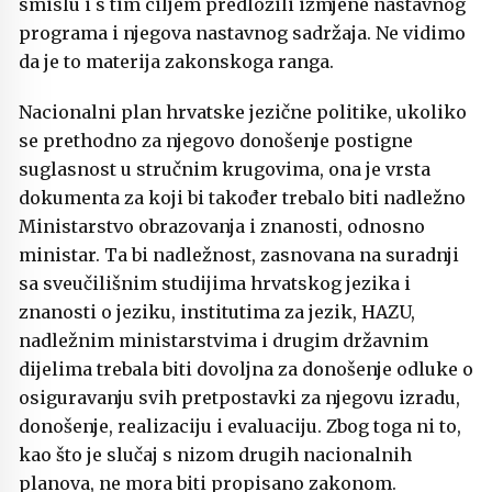
smislu i s tim ciljem predložili izmjene nastavnog
programa i njegova nastavnog sadržaja. Ne vidimo
da je to materija zakonskoga ranga.
Nacionalni plan hrvatske jezične politike, ukoliko
se prethodno za njegovo donošenje postigne
suglasnost u stručnim krugovima, ona je vrsta
dokumenta za koji bi također trebalo biti nadležno
Ministarstvo obrazovanja i znanosti, odnosno
ministar. Ta bi nadležnost, zasnovana na suradnji
sa sveučilišnim studijima hrvatskog jezika i
znanosti o jeziku, institutima za jezik, HAZU,
nadležnim ministarstvima i drugim državnim
dijelima trebala biti dovoljna za donošenje odluke o
osiguravanju svih pretpostavki za njegovu izradu,
donošenje, realizaciju i evaluaciju. Zbog toga ni to,
kao što je slučaj s nizom drugih nacionalnih
planova, ne mora biti propisano zakonom.