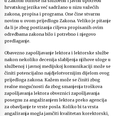
u Zakonu odnose na službenu i javnu upotrebu
hrvatskog jezika već sadržano u nizu važećih
zakona, propisa i programa. One čine stvarnu
novinu u ovom prijedlogu Zakona. Veliko je pitanje
da li je zbog postizanja ciljeva propisanih ovim
odredbama zakona bilo i potrebno i njegovo
predlaganje.
Obavezno zapošljavanje lektora i lektorske službe
nakon nekoliko decenija slabljenja njihove uloge u
službenoj i javnoj medijskoj komunikaciji može se
činiti potencijalno najdjelotvornijim dijelom ovog
prijedloga zakona. Kažem može se činiti zbog
realne mogućnosti da zbog smanjenja troškova
zapošljavanja lektora obveznici zapošljavanja
posegnu za angažiranjem lektora preko agencija
za obavljanje te vrste posla. Koliko bi ta vrsta
angažiranja mogla jamčiti kvalitetan korektorski,