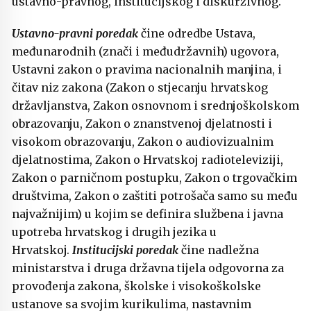
ustavno-pravnog, institucijskog i diskurzivnog.
Ustavno-pravni poredak
čine odredbe Ustava,
međunarodnih (znači i međudržavnih) ugovora,
Ustavni zakon o pravima nacionalnih manjina, i
čitav niz zakona (Zakon o stjecanju hrvatskog
državljanstva, Zakon osnovnom i srednjoškolskom
obrazovanju, Zakon o znanstvenoj djelatnosti i
visokom obrazovanju, Zakon o audiovizualnim
djelatnostima, Zakon o Hrvatskoj radioteleviziji,
Zakon o parničnom postupku, Zakon o trgovačkim
društvima, Zakon o zaštiti potrošača samo su među
najvažnijim) u kojim se definira službena i javna
upotreba hrvatskog i drugih jezika u
Hrvatskoj.
Institucijski poredak
čine nadležna
ministarstva i druga državna tijela odgovorna za
provođenja zakona, školske i visokoškolske
ustanove sa svojim kurikulima, nastavnim