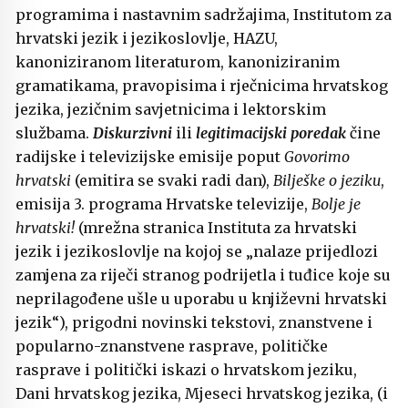
programima i nastavnim sadržajima, Institutom za
hrvatski jezik i jezikoslovlje, HAZU,
kanoniziranom literaturom, kanoniziranim
gramatikama, pravopisima i rječnicima hrvatskog
jezika, jezičnim savjetnicima i lektorskim
službama.
Diskurzivni
ili
legitimacijski poredak
čine
radijske i televizijske emisije poput
Govorimo
hrvatski
(emitira se svaki radi dan),
Bilješke o jeziku
,
emisija 3. programa Hrvatske televizije,
Bolje je
hrvatski!
(mrežna stranica Instituta za hrvatski
jezik i jezikoslovlje na kojoj se „nalaze prijedlozi
zamjena za riječi stranog podrijetla i tuđice koje su
neprilagođene ušle u uporabu u književni hrvatski
jezik“), prigodni novinski tekstovi, znanstvene i
popularno-znanstvene rasprave, političke
rasprave i politički iskazi o hrvatskom jeziku,
Dani hrvatskog jezika, Mjeseci hrvatskog jezika, (i