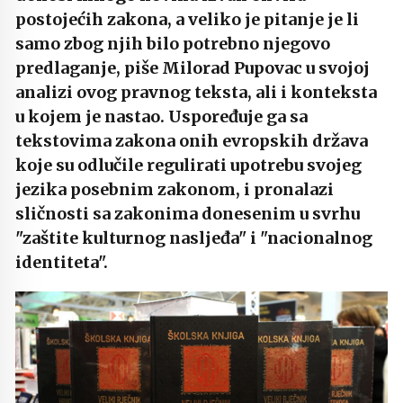
postojećih zakona, a veliko je pitanje je li
samo zbog njih bilo potrebno njegovo
predlaganje, piše Milorad Pupovac u svojoj
analizi ovog pravnog teksta, ali i konteksta
u kojem je nastao. Uspoređuje ga sa
tekstovima zakona onih evropskih država
koje su odlučile regulirati upotrebu svojeg
jezika posebnim zakonom, i pronalazi
sličnosti sa zakonima donesenim u svrhu
"zaštite kulturnog nasljeđa" i "nacionalnog
identiteta".