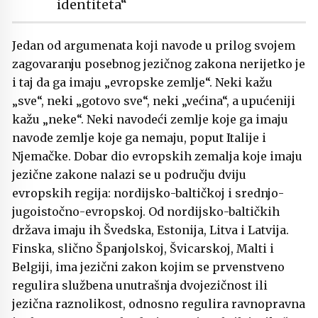
identiteta“
Jedan od argumenata koji navode u prilog svojem
zagovaranju posebnog jezičnog zakona nerijetko je
i taj da ga imaju „evropske zemlje“. Neki kažu
„sve“, neki „gotovo sve“, neki „većina“, a upućeniji
kažu „neke“. Neki navodeći zemlje koje ga imaju
navode zemlje koje ga nemaju, poput Italije i
Njemačke. Dobar dio evropskih zemalja koje imaju
jezične zakone nalazi se u području dviju
evropskih regija: nordijsko-baltičkoj i srednjo-
jugoistočno-evropskoj. Od nordijsko-baltičkih
država imaju ih Švedska, Estonija, Litva i Latvija.
Finska, slično Španjolskoj, Švicarskoj, Malti i
Belgiji, ima jezični zakon kojim se prvenstveno
regulira službena unutrašnja dvojezičnost ili
jezična raznolikost, odnosno regulira ravnopravna