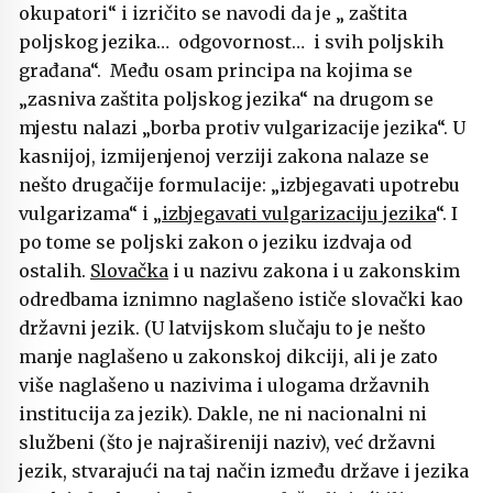
okupatori“ i izričito se navodi da je „ zaštita
poljskog jezika… odgovornost… i svih poljskih
građana“. Među osam principa na kojima se
„zasniva zaštita poljskog jezika“ na drugom se
mjestu nalazi „borba protiv vulgarizacije jezika“. U
kasnijoj, izmijenjenoj verziji zakona nalaze se
nešto drugačije formulacije: „izbjegavati upotrebu
vulgarizama“ i „
izbjegavati vulgarizaciju jezika
“. I
po tome se poljski zakon o jeziku izdvaja od
ostalih.
Slovačka
i u nazivu zakona i u zakonskim
odredbama iznimno naglašeno ističe slovački kao
državni jezik. (U latvijskom slučaju to je nešto
manje naglašeno u zakonskoj dikciji, ali je zato
više naglašeno u nazivima i ulogama državnih
institucija za jezik). Dakle, ne ni nacionalni ni
službeni (što je najrašireniji naziv), već državni
jezik, stvarajući na taj način između države i jezika