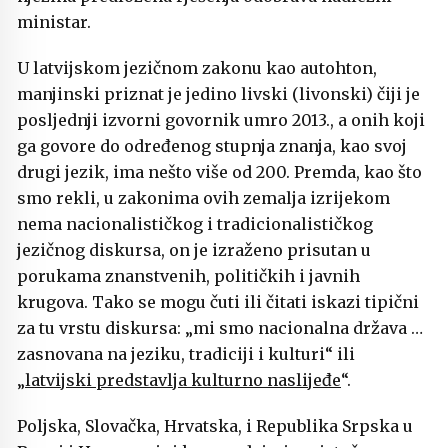
ministar.
U latvijskom jezičnom zakonu kao autohton,
manjinski priznat je jedino livski (livonski) čiji je
posljednji izvorni govornik umro 2013., a onih koji
ga govore do određenog stupnja znanja, kao svoj
drugi jezik, ima nešto više od 200. Premda, kao što
smo rekli, u zakonima ovih zemalja izrijekom
nema nacionalističkog i tradicionalističkog
jezičnog diskursa, on je izraženo prisutan u
porukama znanstvenih, političkih i javnih
krugova. Tako se mogu čuti ili čitati iskazi tipični
za tu vrstu diskursa: „mi smo nacionalna država …
zasnovana na jeziku, tradiciji i kulturi“ ili
„
latvijski predstavlja kulturno naslijeđe
“.
Poljska, Slovačka, Hrvatska, i Republika Srpska u