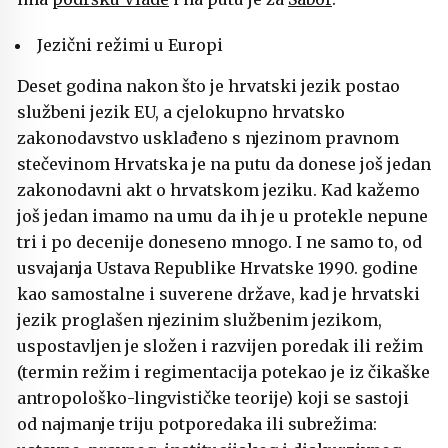
Jezični režimi u Europi
Deset godina nakon što je hrvatski jezik postao
službeni jezik EU, a cjelokupno hrvatsko
zakonodavstvo usklađeno s njezinom pravnom
stečevinom Hrvatska je na putu da donese još jedan
zakonodavni akt o hrvatskom jeziku. Kad kažemo
još jedan imamo na umu da ih je u protekle nepune
tri i po decenije doneseno mnogo. I ne samo to, od
usvajanja Ustava Republike Hrvatske 1990. godine
kao samostalne i suverene države, kad je hrvatski
jezik proglašen njezinim službenim jezikom,
uspostavljen je složen i razvijen poredak ili režim
(termin režim i regimentacija potekao je iz čikaške
antropološko-lingvističke teorije) koji se sastoji
od najmanje triju potporedaka ili subrežima: