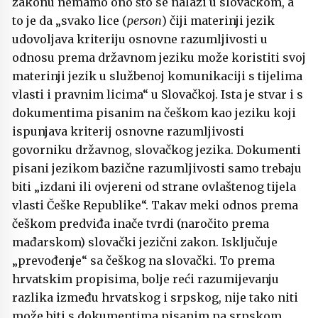
zakonu nemamo ono što se nalazi u slovačkom, a
to je da „svako lice (
person
) čiji materinji jezik
udovoljava kriteriju osnovne razumljivosti u
odnosu prema državnom jeziku može koristiti svoj
materinji jezik u službenoj komunikaciji s tijelima
vlasti i pravnim licima“ u Slovačkoj. Ista je stvar i s
dokumentima pisanim na češkom kao jeziku koji
ispunjava kriterij osnovne razumljivosti
govorniku državnog, slovačkog jezika. Dokumenti
pisani jezikom bazične razumljivosti samo trebaju
biti „izdani ili ovjereni od strane ovlaštenog tijela
vlasti Češke Republike“. Takav meki odnos prema
češkom predviđa inače tvrdi (naročito prema
mađarskom) slovački jezični zakon. Isključuje
„prevođenje“ sa češkog na slovački. To prema
hrvatskim propisima, bolje reći razumijevanju
razlika između hrvatskog i srpskog, nije tako niti
može biti s dokumentima pisanim na srpskom,