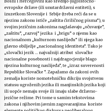
Bosni i Hercegovini kao srednjo-jugoistočno-
evropske države (ili unutardržavni entiteti), s
izuzetkom Slovenije i Srbije (treba reći da se u
njezinu zakonu ističe „zaštita ćiriličnog pisma“), u
svojim jezičnim zakonima naglašavaju „očuvanje“,
„zaštitu“, „razvoj“ jezika i „brigu“ o njemu kao
nacionalnom „kulturnom naslijeđu“ ili njega kao
glavno obilježje „nacionalnog identiteta“. Tako je
„slovački jezik … najvažniji atribut slovačke
nacionalne posebnosti i najdragocjenije blago
njezina kulturnog naslijeđa“, te „izraz suverenosti
Republike Slovačke “. Zapažamo da zakoni ovih
zemalja koriste nomotehničku dikciju svojstvenu
statusu ugroženih jezika ili manjinskih jezika koji
ili uopće nemaju svoje ili imaju slabe državno-
jezične režime. Pri tome u samim tekstovima
zakona i njihovim javnim zagovaranjima koriste
elemente političkog diskursa neoliberalnog,