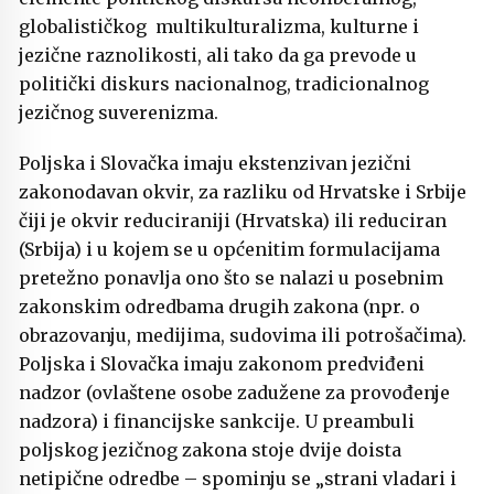
globalističkog multikulturalizma, kulturne i
jezične raznolikosti, ali tako da ga prevode u
politički diskurs nacionalnog, tradicionalnog
jezičnog suverenizma.
Poljska i Slovačka imaju ekstenzivan jezični
zakonodavan okvir, za razliku od Hrvatske i Srbije
čiji je okvir reduciraniji (Hrvatska) ili reduciran
(Srbija) i u kojem se u općenitim formulacijama
pretežno ponavlja ono što se nalazi u posebnim
zakonskim odredbama drugih zakona (npr. o
obrazovanju, medijima, sudovima ili potrošačima).
Poljska i Slovačka imaju zakonom predviđeni
nadzor (ovlaštene osobe zadužene za provođenje
nadzora) i financijske sankcije. U preambuli
poljskog jezičnog zakona stoje dvije doista
netipične odredbe – spominju se „strani vladari i