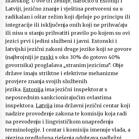
litavskog. U ove tri zemlje, naročito u Estoniji i
Latviji, jezično znanje i vještina pretvoreni su u
radikalan i oštar režim koji djeluje po principu ili
integracije ili isključenja onih koji ne prihvaćaju
ili nisu u stanju prihvatiti pravilo po kojem su ovi
jezici prvi i jedini službeni i javni. Estonski i
latvijski jezični zakoni druge jezike koji se govore
(najbrojniji je
ruski
s oko 30% do gotovo 40%
govornika) proglašava „stranim jezicima“. Obje
države imaju striktne i efektivne mehanizme
provjere znanja svojih službenih
jezika.
Estonija
ima jezični inspektorat s
neposrednim sankcionirajućim ovlastima
inspektora.
Latvija
ima državni jezični centar koji
nadzire provođenje zakona te komisiju koja radi
na prevođenju i lingvističkom unapređenju
terminologije. I centar i komisiju imenuje vlada, a
njezina predložena rješenja odobrava nadležni