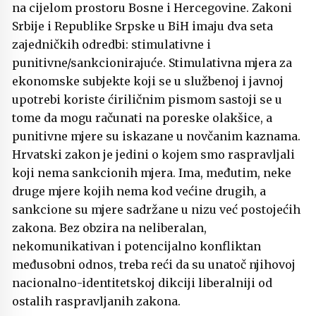
na cijelom prostoru Bosne i Hercegovine. Zakoni
Srbije i Republike Srpske u BiH imaju dva seta
zajedničkih odredbi: stimulativne i
punitivne/sankcionirajuće. Stimulativna mjera za
ekonomske subjekte koji se u službenoj i javnoj
upotrebi koriste ćiriličnim pismom sastoji se u
tome da mogu računati na poreske olakšice, a
punitivne mjere su iskazane u novčanim kaznama.
Hrvatski zakon je jedini o kojem smo raspravljali
koji nema sankcionih mjera. Ima, međutim, neke
druge mjere kojih nema kod većine drugih, a
sankcione su mjere sadržane u nizu već postojećih
zakona. Bez obzira na neliberalan,
nekomunikativan i potencijalno konfliktan
međusobni odnos, treba reći da su unatoč njihovoj
nacionalno-identitetskoj dikciji liberalniji od
ostalih raspravljanih zakona.