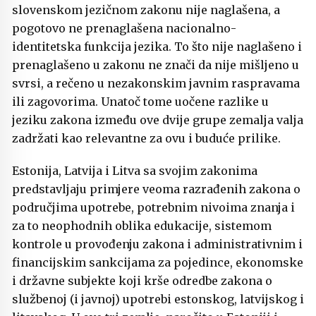
slovenskom jezičnom zakonu nije naglašena, a
pogotovo ne prenaglašena nacionalno-
identitetska funkcija jezika. To što nije naglašeno i
prenaglašeno u zakonu ne znači da nije mišljeno u
svrsi, a rečeno u nezakonskim javnim raspravama
ili zagovorima. Unatoč tome uočene razlike u
jeziku zakona između ove dvije grupe zemalja valja
zadržati kao relevantne za ovu i buduće prilike.
Estonija, Latvija i Litva sa svojim zakonima
predstavljaju primjere veoma razrađenih zakona o
područjima upotrebe, potrebnim nivoima znanja i
za to neophodnih oblika edukacije, sistemom
kontrole u provođenju zakona i administrativnim i
financijskim sankcijama za pojedince, ekonomske
i državne subjekte koji krše odredbe zakona o
službenoj (i javnoj) upotrebi estonskog, latvijskog i