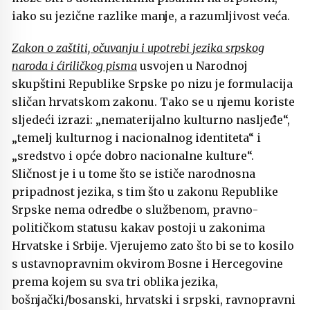
iako su jezične razlike manje, a razumljivost veća.
Zakon o zaštiti, očuvanju i upotrebi jezika srpskog
naroda i ćiriličkog pisma
usvojen u Narodnoj
skupštini Republike Srpske po nizu je formulacija
sličan hrvatskom zakonu. Tako se u njemu koriste
sljedeći izrazi: „nematerijalno kulturno nasljeđe“,
„temelj kulturnog i nacionalnog identiteta“ i
„sredstvo i opće dobro nacionalne kulture“.
Sličnost je i u tome što se ističe narodnosna
pripadnost jezika, s tim što u zakonu Republike
Srpske nema odredbe o službenom, pravno-
političkom statusu kakav postoji u zakonima
Hrvatske i Srbije. Vjerujemo zato što bi se to kosilo
s ustavnopravnim okvirom Bosne i Hercegovine
prema kojem su sva tri oblika jezika,
bošnjački/bosanski, hrvatski i srpski, ravnopravni