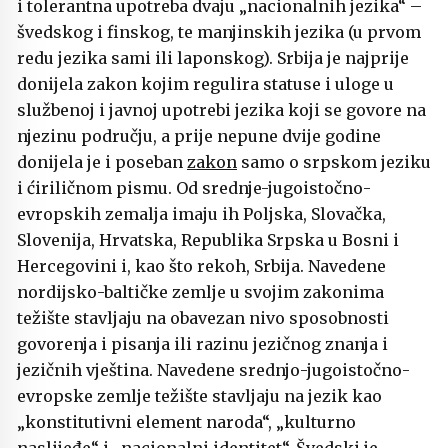
i tolerantna upotreba dvaju „nacionalnih jezika“ –
švedskog i finskog, te manjinskih jezika (u prvom
redu jezika sami ili laponskog). Srbija je najprije
donijela zakon kojim regulira statuse i uloge u
službenoj i javnoj upotrebi jezika koji se govore na
njezinu području, a prije nepune dvije godine
donijela je i poseban
zakon
samo o srpskom jeziku
i ćiriličnom pismu. Od srednje-jugoistočno-
evropskih zemalja imaju ih Poljska, Slovačka,
Slovenija, Hrvatska, Republika Srpska u Bosni i
Hercegovini i, kao što rekoh, Srbija. Navedene
nordijsko-baltičke zemlje u svojim zakonima
težište stavljaju na obavezan nivo sposobnosti
govorenja i pisanja ili razinu jezičnog znanja i
jezičnih vještina. Navedene srednjo-jugoistočno-
evropske zemlje težište stavljaju na jezik kao
„konstitutivni element naroda“, „kulturno