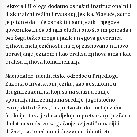
lektora i filologa dodatno osnažiti institucionalni i
diskurzivni režim hrvatskog jezika. Moguće, samo
je pitanje da li će osnažiti i sam jezik i njegove
govornike ili će od njih otuđiti ono što im pripada i
bez čega teško mogu i jezik i njegova govornica –
njihovu metajezičnost i na njoj zasnovano njihovo
upravljanje jezikom i kao praksu njihova uma i kao
praksu njihova komuniciranja.
Nacionalno-identitetske odredbe u Prijedlogu
Zakona o hrvatskom jeziku, kao uostalom i u
drugim zakonima koji su na snazi u ranije
spominjanim zemljama srednjo-jugoistočno-
evropskih država, imaju dvostruku metajezičnu
funkciju. Prva je da sudjeluju u pretvaranju jezika u
dodatno sredstvo za „jačanje svijesti“ o naciji i
državi, nacionalnom i državnom identitetu.