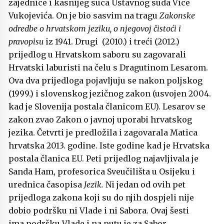
zajednice i kasnijeg suca Ustavnog suda Vice
Vukojevića. On je bio sasvim na tragu
Zakonske
odredbe o hrvatskom jeziku, o njegovoj čistoći i
pravopisu
iz 1941. Drugi (2010.) i treći (2012.)
prijedlog u Hrvatskom saboru su zagovarali
Hrvatski laburisti na čelu s Dragutinom Lesarom.
Ova dva prijedloga pojavljuju se nakon poljskog
(1999.) i slovenskog jezičnog zakon (usvojen 2004.
kad je Slovenija postala članicom EU). Lesarov se
zakon zvao Zakon o javnoj uporabi hrvatskog
jezika. Četvrti je predložila i zagovarala Matica
hrvatska 2013. godine. Iste godine kad je Hrvatska
postala članica EU. Peti prijedlog najavljivala je
Sanda Ham, profesorica Sveučilišta u Osijeku i
urednica časopisa
Jezik.
Ni jedan od ovih pet
prijedloga zakona koji su do njih dospjeli nije
dobio podršku ni Vlade i ni Sabora. Ovaj šesti
ima
podršku Vlade
i na putu je za
Sabor
.