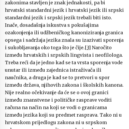
zakonima stavljen je znak jednakosti, pa bi
hrvatski standardni jezik i hrvatski jezik ili srpski
standardni jezik i srpski jezik trebali biti isto.
Inače, dosadašnja iskustva s pokušajima
ozakonjenja ili udžbeničkog kanoniziranja granica
opsega i sadržaja jezika znala su izazivati sporenja
i sukobljavanja oko toga što je čije.
[3]
Naročito
između hrvatskih i srpskih lingvista i neofilologa.
Treba reći da je jedno kad se ta vrsta sporenja vode
unutar ili između zajednica istraživača ili
naučnika, a druga je kad se to pretvori u spor
između država, njihovih zakona i školskih kanona.
Nije realno očekivanje da će se o ovoj granici
između znanstvene i političke rasprave voditi
računa na način na koji se vodi o granicama
između jezika koji su predmet rasprava. Tako ni u
hrvatskom prijedlogu zakona ni u srpskom