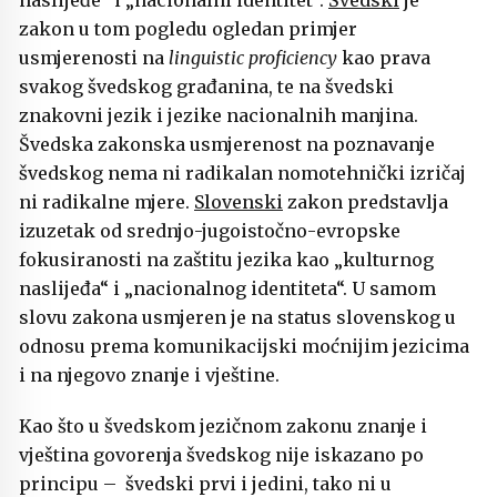
naslijeđe“ i „nacionalni identitet“.
Švedski
je
zakon u tom pogledu ogledan primjer
usmjerenosti na
linguistic proficiency
kao prava
svakog švedskog građanina, te na švedski
znakovni jezik i jezike nacionalnih manjina.
Švedska zakonska usmjerenost na poznavanje
švedskog nema ni radikalan nomotehnički izričaj
ni radikalne mjere.
Slovenski
zakon predstavlja
izuzetak od srednjo-jugoistočno-evropske
fokusiranosti na zaštitu jezika kao „kulturnog
naslijeđa“ i „nacionalnog identiteta“. U samom
slovu zakona usmjeren je na status slovenskog u
odnosu prema komunikacijski moćnijim jezicima
i na njegovo znanje i vještine.
Kao što u švedskom jezičnom zakonu znanje i
vještina govorenja švedskog nije iskazano po
principu – švedski prvi i jedini, tako ni u