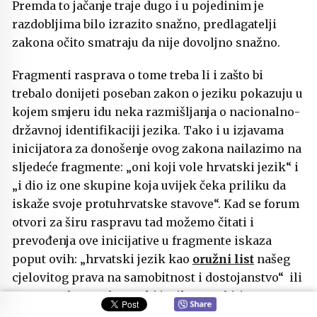
Premda to jačanje traje dugo i u pojedinim je
razdobljima bilo izrazito snažno, predlagatelji
zakona očito smatraju da nije dovoljno snažno.
Fragmenti rasprava o tome treba li i zašto bi
trebalo donijeti poseban zakon o jeziku pokazuju u
kojem smjeru idu neka razmišljanja o nacionalno-
državnoj identifikaciji jezika. Tako i u izjavama
inicijatora za donošenje ovog zakona nailazimo na
sljedeće fragmente: „oni koji vole hrvatski jezik“ i
„i dio iz one skupine koja uvijek čeka priliku da
iskaže svoje protuhrvatske stavove“. Kad se forum
otvori za širu raspravu tad možemo čitati i
prevođenja ove inicijative u fragmente iskaza
poput ovih: „hrvatski jezik kao
oružni list
našeg
cjelovitog prava na samobitnost i dostojanstvo“ ili
„… znam da nam hrvatski jezik mora biti
domovina, a Hrvatska religija. Zakon o hrvatskom