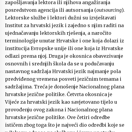
zapošljavanja lektora ili njihova angažiranja
posredstvom agencija ili autsorsanja (
outsourcing
).
Lektorske službe i lektori dužni su izvještavati
Institut za hrvatski jezik i zajedno s njim raditi na
ujednačavanju lektorskih rješenja, a naročito
terminologije unutar Hrvatske i one koja dolazi iz
institucija Evropske unije ili one koja iz Hrvatske
odlazi prema njoj. Druga je okosnica obavezivanje
osnovnih i srednjih škola da se u podučavanju
nastavnog sadržaja Hrvatski jezik najmanje pola
predviđenog vremena posveti jezičnim temama i
sadržajima. Treća je donošenje Nacionalnog plana
hrvatske jezične politike. Četvrta okosnica je
Vijeće za hrvatski jezik kao savjetovano tijelo u
provođenju ovog zakona i Nacionalnog plana
hrvatske jezične politike. Ove četiri odredbe
ističem zbog toga što je najveći dio odredbi koje se