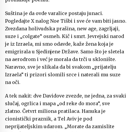
Suština je da ovde varalice postaju junaci.
Pogledajte X nalog Noe Tišbi i sve će vam biti jasno.
Zvezdana holivudska prašina, new age, zagrljaji,
suze i „colgate“ osmeh. Kič i smrt. Jevrejski narod
je iz Izraela, mi smo odavde, kaže žena koja je
emigrirala u Sjedinjene Države. Samo što je sletela
na aerodrom i već je morala da trči u sklonište.
Naravno, sve je slikala da bi svakom „prijatelju
Izraela“ ti prizori slomili srce i naterali mu suze
na oči.
A tek nakit: dve Davidove zvezde, ne jedna, za svaki
slučaj, ogrlica i mapa „od reke do mora“, sve
zlatno. Četvrt miliona pratilaca. Hanuka je
cionistički praznik, a Tel Aviv je pod
neprijateljskim udarom. „Morate da zamislite