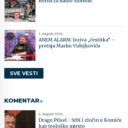
Borba za Radio Slobodu
3. August 2026.
ANEM ALARM: Jeziva „čestitka“ –
pretnja Marku Vidojkoviću
SVE VESTI
KOMENTAR
6. August 2026.
Drago Pilsel - Srbi i zločin u Komiću
kao teološko mjesto