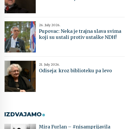
26. July 2026.
Pupovac: Neka je trajna slava svima
koji su ustali protiv ustaške NDH!
21. July 2026.
Odiseja: kroz biblioteku pa levo
IZDVAJAMO
Mira Furlan – #nisamprijavila