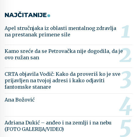
NAJČITANIJE
Apel stručnjaka iz oblasti mentalnog zdravlja
na prestanak primene sile
Kamo sreće da se Petrovačka nije dogodila, da je
ovo ružan san
CRTA objavila Vodič: Kako da proveriš ko je sve
prijavljen na tvojoj adresi i kako odjaviti
fantomske stanare
Ana Božović
Adriana Dukić – anđeo i na zemlji i na nebu
(FOTO GALERIJA/VIDEO)