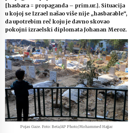
[hasbara = propaganda – prim.ur.]. Situacija
u kojoj se Izrael našao više nije „hasbarable“,
da upotrebim reč koju je davno skovao
pokojni izraelski diplomata Johanan Meroz.
Pojas Gaze. Foto: Beta/AP Photo/Mohammed Hajjar