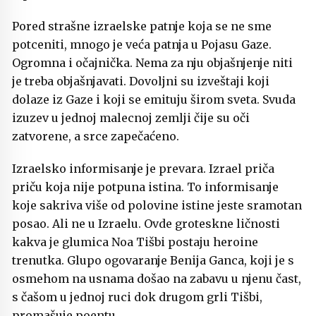
Pored strašne izraelske patnje koja se ne sme
potceniti, mnogo je veća patnja u Pojasu Gaze.
Ogromna i očajnička. Nema za nju objašnjenje niti
je treba objašnjavati. Dovoljni su izveštaji koji
dolaze iz Gaze i koji se emituju širom sveta. Svuda
izuzev u jednoj malecnoj zemlji čije su oči
zatvorene, a srce zapečaćeno.
Izraelsko informisanje je prevara. Izrael priča
priču koja nije potpuna istina. To informisanje
koje sakriva više od polovine istine jeste sramotan
posao. Ali ne u Izraelu. Ovde groteskne ličnosti
kakva je glumica Noa Tišbi postaju heroine
trenutka. Glupo ogovaranje Benija Ganca, koji je s
osmehom na usnama došao na zabavu u njenu čast,
s čašom u jednoj ruci dok drugom grli Tišbi,
promašuje poentu.