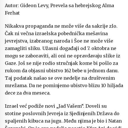
Autor: Gideon Levy, Prevela sa hebrejskog Alma
Ferhat
Nikakva propaganda ne može više da sakrije zlo.
Čak ni večna izraelska pobednička mešavina
jevrejstva, izabranog naroda i Šoe ne može više
zamagliti sliku. Užasni događaji od 7. oktobra ne
mogu se zaboraviti, ali oni ne opravdavaju slike iz
Gaze. Još se nije rodio stručnjak kome bi pošlo za
rukom da objasni ubistvo 162 bebe u jednom danu.
Taj podatak našao se ove nedelje na društvenim
mrežama. Da ne pominjemo ubistvo blizu 10 hiljada
dece za dva meseca.
Izrael već podiže novi „Jad Vašem“. Doveli su
stotine poslovnih Jevreja iz Sjedinjenih Država do
spaljenih kibuca na jugu. Među njima je bio i Natan