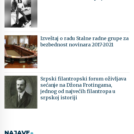
Izveštaj o radu Stalne radne grupe za
bezbednost novinara 2017-2021
Srpski filantropski forum oživljava
sećanje na Džona Frotingama,
jednog od najvećih filantropa u
srpskoj istoriji
NAJAVE