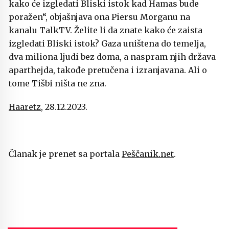
kako će izgledati Bliski istok kad Hamas bude
poražen“, objašnjava ona Piersu Morganu na
kanalu TalkTV. Želite li da znate kako će zaista
izgledati Bliski istok? Gaza uništena do temelja,
dva miliona ljudi bez doma, a naspram njih država
aparthejda, takođe pretučena i izranjavana. Ali o
tome Tišbi ništa ne zna.
Haaretz
, 28.12.2023.
Članak je prenet sa portala
Peščanik.net
.