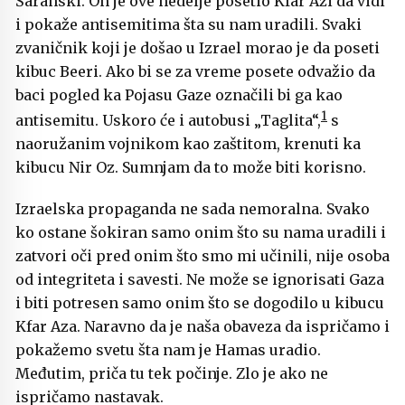
Šaranski. On je ove nedelje posetio Kfar Azi da vidi
i pokaže antisemitima šta su nam uradili. Svaki
zvaničnik koji je došao u Izrael morao je da poseti
kibuc Beeri. Ako bi se za vreme posete odvažio da
baci pogled ka Pojasu Gaze označili bi ga kao
1
antisemitu. Uskoro će i autobusi „Taglita“,
s
naoružanim vojnikom kao zaštitom, krenuti ka
kibucu Nir Oz. Sumnjam da to može biti korisno.
Izraelska propaganda ne sada nemoralna. Svako
ko ostane šokiran samo onim što su nama uradili i
zatvori oči pred onim što smo mi učinili, nije osoba
od integriteta i savesti. Ne može se ignorisati Gaza
i biti potresen samo onim što se dogodilo u kibucu
Kfar Aza. Naravno da je naša obaveza da ispričamo i
pokažemo svetu šta nam je Hamas uradio.
Međutim, priča tu tek počinje. Zlo je ako ne
ispričamo nastavak.