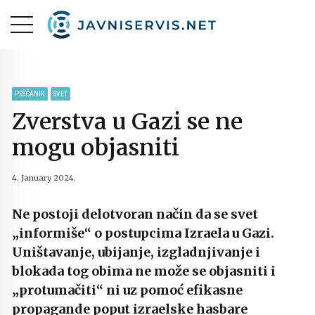
PEŠČANIK
SVET
Zverstva u Gazi se ne
mogu objasniti
4. January 2024.
Ne postoji delotvoran način da se svet
„informiše“ o postupcima Izraela u Gazi.
Uništavanje, ubijanje, izgladnjivanje i
blokada tog obima ne može se objasniti i
„protumačiti“ ni uz pomoć efikasne
propagande poput izraelske hasbare