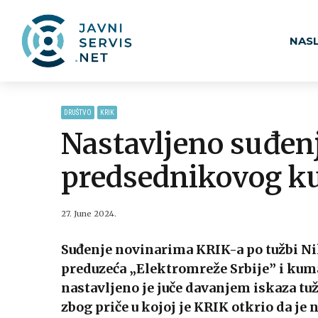
NAS
DRUŠTVO
KRIK
Nastavljeno suđen
predsednikovog 
27. June 2024.
Suđenje novinarima KRIK-a po tužbi Ni
preduzeća „Elektromreže Srbije” i kum
nastavljeno je juče davanjem iskaza tuž
zbog priče u kojoj je KRIK otkrio da j