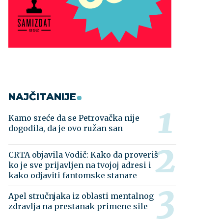
NAJČITANIJE
Kamo sreće da se Petrovačka nije
dogodila, da je ovo ružan san
CRTA objavila Vodič: Kako da proveriš
ko je sve prijavljen na tvojoj adresi i
kako odjaviti fantomske stanare
Apel stručnjaka iz oblasti mentalnog
zdravlja na prestanak primene sile