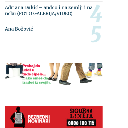
Adriana Dukić – anđeo i na zemlji i na
nebu (FOTO GALERIJA/VIDEO)
Ana Božović