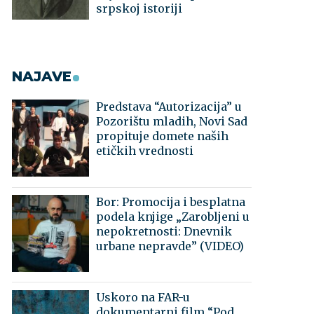
srpskoj istoriji
NAJAVE
Predstava “Autorizacija” u
Pozorištu mladih, Novi Sad
propituje domete naših
etičkih vrednosti
Bor: Promocija i besplatna
podela knjige „Zarobljeni u
nepokretnosti: Dnevnik
urbane nepravde” (VIDEO)
Uskoro na FAR-u
dokumentarni film “Pod