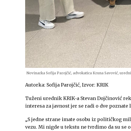
Novinarka Sofija Parojčić, advokatica Kruna Savović, uredn
Autorka: Sofija Parojčić, Izvor: KRIK
Tuženi urednik KRIK-a Stevan Dojčinović rekao
interesa za javnost jer se radi o dve poznate 
„S jedne strane imate osobu iz političkog mil
vezu. Mi nigde u tekstu ne tvrdimo da su se o