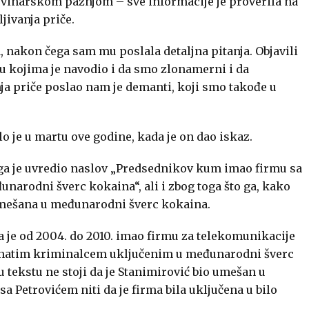
novinarskom pažnjom – sve informacije je proverila na
ljivanja priče.
, nakon čega sam mu poslala detaljna pitanja. Objavili
 u kojima je navodio i da smo zlonamerni i da
a priče poslao nam je demanti, koji smo takođe u
 je u martu ove godine, kada je on dao iskaz.
r ga je uvredio naslov „Predsednikov kum imao firmu sa
rodni šverc kokaina“, ali i zbog toga što ga, kako
 umešana u međunarodni šverc kokaina.
da je od 2004. do 2010. imao firmu za telekomunikacije
natim kriminalcem uključenim u međunarodni šverc
u tekstu ne stoji da je Stanimirović bio umešan u
 Petrovićem niti da je firma bila uključena u bilo