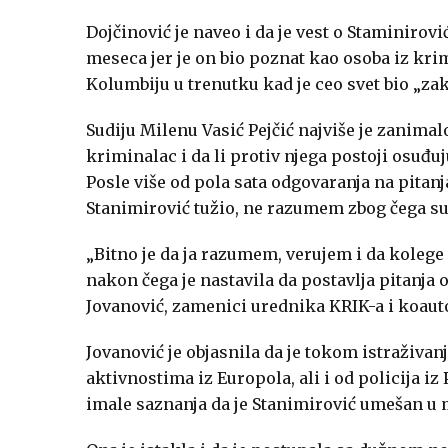
Dojčinović je naveo i da je vest o Staminirov
meseca jer je on bio poznat kao osoba iz krim
Kolumbiju u trenutku kad je ceo svet bio „z
Sudiju Milenu Vasić Pejčić najviše je zanimal
kriminalac i da li protiv njega postoji osuđu
Posle više od pola sata odgovaranja na pitan
Stanimirović tužio, ne razumem zbog čega su
„Bitno je da ja razumem, verujem i da kolege 
nakon čega je nastavila da postavlja pitanja
Jovanović, zamenici urednika KRIK-a i koauto
Jovanović je objasnila da je tokom istraživa
aktivnostima iz Europola, ali i od policija iz 
imale saznanja da je Stanimirović umešan u