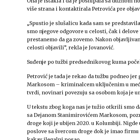
Ona je istakla i da je postupala sa dužnom 
više strana i kontaktirala Petrovića pre objav
„Spustio je slušalicu kada sam se predstavila
smo njegove odgovore u celosti, čak i delove
prestanemo da ga zovemo. Nakon objavljivanj
celosti objavili”, rekla je Jovanović.
Suđenje po tužbi predsednikovog kuma počelo
Petrović je tada je rekao da tužbu podneo je
Markosom – kriminalcem uključenim u međuna
tvrdi, novinari povezuju sa osobom koja je
U tekstu zbog koga nas je tužio otkrili smo 
sa Dejanom Stanimirovićem Markosom, poz
droge koji je ubijen 2020. u Kolumbiji. Nigde 
poslove sa švercom droge dok je imao firmu sa
kakav ilegalni posao.