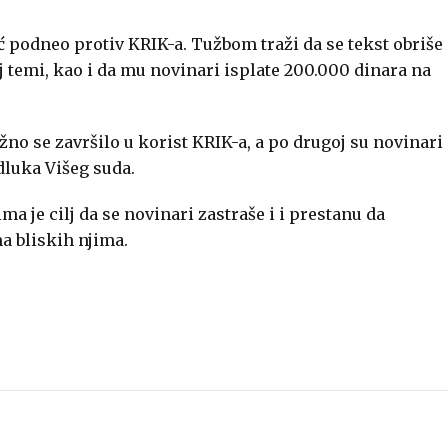
ić podneo protiv KRIK-a. Tužbom traži da se tekst obriše
oj temi, kao i da mu novinari isplate 200.000 dinara na
žno se završilo u korist KRIK-a, a po drugoj su novinari
dluka Višeg suda.
a je cilj da se novinari zastraše i i prestanu da
a bliskih njima.