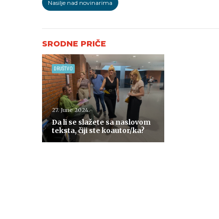
Nasilje nad novinarima
DRUŠTVO
27. June 2024.
Da li se slažete sa naslovom
teksta, čiji ste koautor/ka?