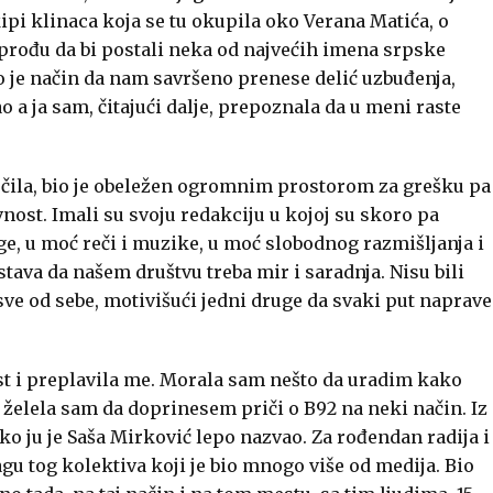
ekipi klinaca koja se tu okupila oko Verana Matića, o
 prođu da bi postali neka od najvećih imena srpske
ao je način da nam savršeno prenese delić uzbuđenja,
ao a ja sam, čitajući dalje, prepoznala da u meni raste
čila, bio je obeležen ogromnim prostorom za grešku pa
st. Imali su svoju redakciju u kojoj su skoro pa
ruge, u moć reči i muzike, u moć slobodnog razmišljanja i
o stava da našem društvu treba mir i saradnja. Nisu bili
ve od sebe, motivišući jedni druge da svaki put naprave
jost i preplavila me. Morala sam nešto da uradim kako
 i želela sam da doprinesem priči o B92 na neki način. Iz
ako ju je Saša Mirković lepo nazvao. Za rođendan radija i
u tog kolektiva koji je bio mnogo više od medija. Bio