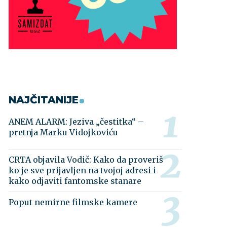
NAJČITANIJE
ANEM ALARM: Jeziva „čestitka“ –
pretnja Marku Vidojkoviću
CRTA objavila Vodič: Kako da proveriš
ko je sve prijavljen na tvojoj adresi i
kako odjaviti fantomske stanare
Poput nemirne filmske kamere