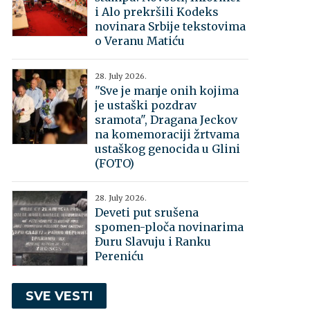
i Alo prekršili Kodeks
novinara Srbije tekstovima
o Veranu Matiću
28. July 2026.
"Sve je manje onih kojima
je ustaški pozdrav
sramota", Dragana Jeckov
na komemoraciji žrtvama
ustaškog genocida u Glini
(FOTO)
28. July 2026.
Deveti put srušena
spomen-ploča novinarima
Đuru Slavuju i Ranku
Pereniću
SVE VESTI