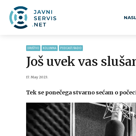
NAS
DRUŠTVO
KOLUMNA
PODCAST/RADIO
Još uvek vas sluš
17. May 2023.
Tek se ponečega stvarno sećam o počec