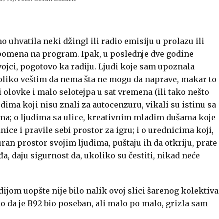
 uhvatila neki džingl ili radio emisiju u prolazu ili
omena na program. Ipak, u poslednje dve godine
ojci, pogotovo ka radiju. Ljudi koje sam upoznala
toliko veštim da nema šta ne mogu da naprave, makar to
i olovke i malo selotejpa u sat vremena (ili tako nešto
ima koji nisu znali za autocenzuru, vikali su istinu sa
ima; o ljudima sa ulice, kreativnim mladim dušama koje
ice i pravile sebi prostor za igru; i o urednicima koji,
uran prostor svojim ljudima, puštaju ih da otkriju, prate
leđa, daju sigurnost da, ukoliko su čestiti, nikad neće
ijom uopšte nije bilo nalik ovoj slici šarenog kolektiva
no da je B92 bio poseban, ali malo po malo, grizla sam