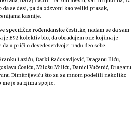
ino tada, na taj način i na tom mestu, sa tim ljudima, 15.
a se desi, pa da odzvoni kao veliki prasak,
ecenijama kasnije.
 ove specifične rođendanske čestitke, nadam se da sam
 je B92 kolektiv bio, da obradujem one kojima je
da u priči o devedesetdvojci nađu deo sebe.
ranku Laziću, Darki Radosavljević, Draganu Iliću,
oslavu Ćosiću, Milošu Miliću, Danici Vučenić, Draganu
Goranu Dimitrijeviću što su sa mnom podelili nekoliko
o me je sa njima spojio.