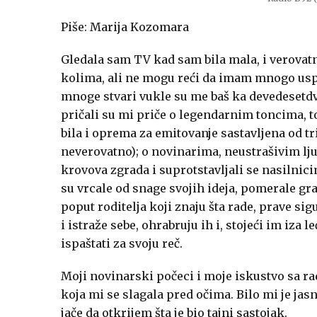
Piše: Marija Kozomara
Gledala sam TV kad sam bila mala, i verovatno
kolima, ali ne mogu reći da imam mnogo usp
mnoge stvari vukle su me baš ka devedesetdv
pričali su mi priče o legendarnim toncima, 
bila i oprema za emitovanje sastavljena od tr
neverovatno); o novinarima, neustrašivim ljud
krovova zgrada i suprotstavljali se nasilnic
su vrcale od snage svojih ideja, pomerale gran
poput roditelja koji znaju šta rade, prave sig
i istraže sebe, ohrabruju ih i, stojeći im iza 
ispaštati za svoju reč.
Moji novinarski počeci i moje iskustvo sa rad
koja mi se slagala pred očima. Bilo mi je jas
jače da otkrijem šta je bio tajni sastojak.