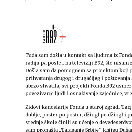
Tada sam došla u kontakt sa ljudima iz Fond
radiju pa posle i na televiziji B92, što nisa
Došla sam da pomognem sa projektom koji p
prihvatanja drugog i drugačijeg i poštovanj
ubrzo shvatila, svi projekti Fonda B92 usmer
povezivanje ljudi i osnaživanje zajednice, vr
Zidovi kancelarije Fonda u staroj zgradi Tan
dublje, poster po poster, džingl po džingl i p
srednje škole činili su učenje o devedesetdvo
sam pronašla „
Talasanje Srbije
“, knjigu Duš