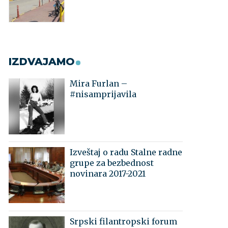
IZDVAJAMO
Mira Furlan –
#nisamprijavila
Izveštaj o radu Stalne radne
grupe za bezbednost
novinara 2017-2021
Srpski filantropski forum