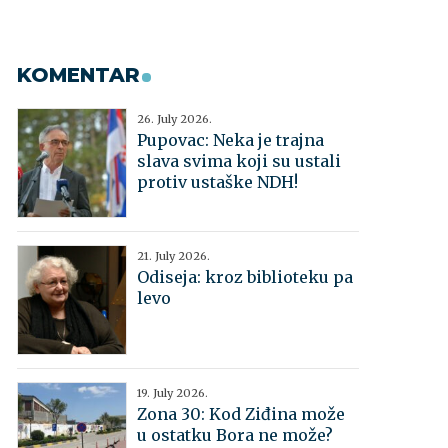
KOMENTAR
26. July 2026.
Pupovac: Neka je trajna
slava svima koji su ustali
protiv ustaške NDH!
21. July 2026.
Odiseja: kroz biblioteku pa
levo
19. July 2026.
Zona 30: Kod Ziđina može
u ostatku Bora ne može?