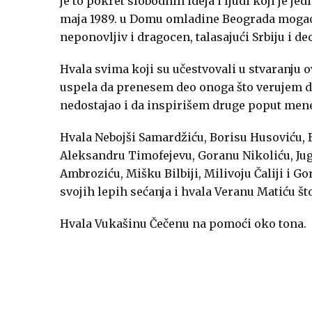
je to pokret slobodnih ideja i ljudi koji je jed
maja 1989. u Domu omladine Beograda mogao d
neponovljiv i dragocen, talasajući Srbiju i d
Hvala svima koji su učestvovali u stvaranju
uspela da prenesem deo onoga što verujem da
nedostajao i da inspirišem druge poput mene 
Hvala Nebojši Samardžiću, Borisu Husoviću, B
Aleksandru Timofejevu, Goranu Nikoliću, Jug
Ambroziću, Mišku Bilbiji, Milivoju Čaliji i 
svojih lepih sećanja i hvala Veranu Matiću št
Hvala Vukašinu Čečenu na pomoći oko tona.