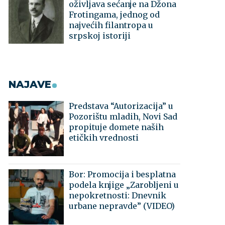
oživljava sećanje na Džona
Frotingama, jednog od
najvećih filantropa u
srpskoj istoriji
NAJAVE
Predstava “Autorizacija” u
Pozorištu mladih, Novi Sad
propituje domete naših
etičkih vrednosti
Bor: Promocija i besplatna
podela knjige „Zarobljeni u
nepokretnosti: Dnevnik
urbane nepravde” (VIDEO)