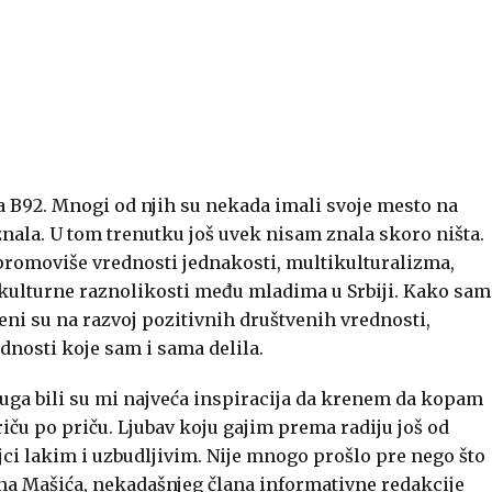
a B92. Mnogi od njih su nekada imali svoje mesto na
m znala. U tom trenutku još uvek nisam znala skoro ništa.
romoviše vrednosti jednakosti, multikulturalizma,
a kulturne raznolikosti među mladima u Srbiji. Kako sam
eni su na razvoj pozitivnih društvenih vrednosti,
ednosti koje sam i sama delila.
juga bili su mi najveća inspiracija da krenem da kopam
riču po priču. Ljubav koju gajim prema radiju još od
jci lakim i uzbudljivim. Nije mnogo prošlo pre nego što
ana Mašića, nekadašnjeg člana informativne redakcije