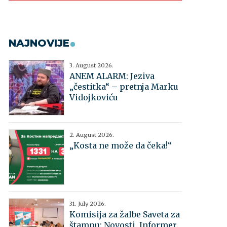
NAJNOVIJE
3. August 2026.
ANEM ALARM: Jeziva
„čestitka“ – pretnja Marku
Vidojkoviću
2. August 2026.
„Kosta ne može da čeka!“
31. July 2026.
Komisija za žalbe Saveta za
štampu: Novosti, Informer