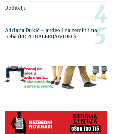
Roditelji
Adriana Dukić – anđeo i na zemlji i na
nebu (FOTO GALERIJA/VIDEO)