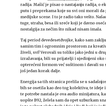
radija. Mašić je pisao o nastajanju radija, o 
putu i preprekama koje su svi oni morali da
medijske scene. I to je radio tako vešto. Naš
tuge, straha, besa ili sreće koji je davno oseć
nostalgija za nečim što nikad nisam imala.
Taj period devedesetdvojke, kako sam zaklju
samim tim i ogromnim prostorom za kreativno
živeli, svi! Verovali su toliko jako jedni u d
izražavanja, bili su prijatelji i ujedinjeni ok
opterećeni formom već suštinom i davali su s
još jedan korak dalje.
Energija sa tih stranica prelila se u sadašn
bih se osetila kao deo tog kolektiva, te ideje
te potrebe nastala je ova audio minijatura, k
uopšte B92, želela sam da opet uzburkam snag