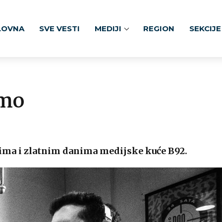
LOVNA
SVE VESTI
MEDIJI
REGION
SEKCIJE
amo
ima i zlatnim danima medijske kuće B92.