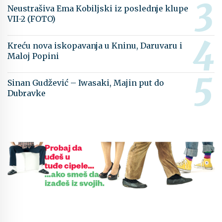
Neustrašiva Ema Kobiljski iz poslednje klupe
VII-2 (FOTO)
Kreću nova iskopavanja u Kninu, Daruvaru i
Maloj Popini
Sinan Gudžević – Iwasaki, Majin put do
Dubravke