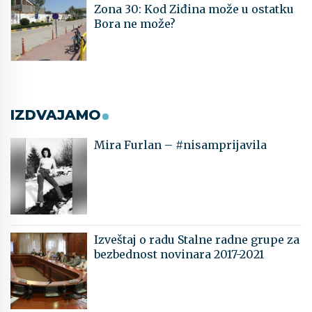
Zona 30: Kod Ziđina može u ostatku
Bora ne može?
IZDVAJAMO
Mira Furlan – #nisamprijavila
Izveštaj o radu Stalne radne grupe za
bezbednost novinara 2017-2021