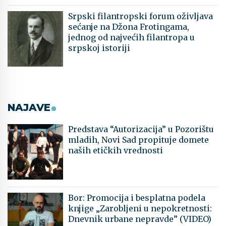
Srpski filantropski forum oživljava
sećanje na Džona Frotingama,
jednog od najvećih filantropa u
srpskoj istoriji
NAJAVE
Predstava “Autorizacija” u Pozorištu
mladih, Novi Sad propituje domete
naših etičkih vrednosti
Bor: Promocija i besplatna podela
knjige „Zarobljeni u nepokretnosti:
Dnevnik urbane nepravde” (VIDEO)