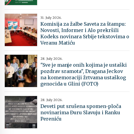
31. July 2026.
Komisija za žalbe Saveta za štampu:
Novosti, Informer i Alo prekršili
Kodeks novinara Srbije tekstovima o
Veranu Matiću
28. July 2026.
"Sve je manje onih kojima je ustaški
pozdrav sramota", Dragana Jeckov
na komemoraciji žrtvama ustaškog
genocida u Glini (FOTO)
28. July 2026.
Deveti put srušena spomen-ploča
novinarima Đuru Slavuju i Ranku
Pereniću