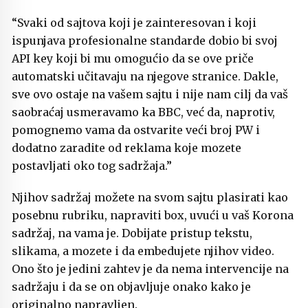
“Svaki od sajtova koji je zainteresovan i koji
ispunjava profesionalne standarde dobio bi svoj
API key koji bi mu omogućio da se ove priče
automatski učitavaju na njegove stranice. Dakle,
sve ovo ostaje na vašem sajtu i nije nam cilj da vaš
saobraćaj usmeravamo ka BBC, već da, naprotiv,
pomognemo vama da ostvarite veći broj PW i
dodatno zaradite od reklama koje mozete
postavljati oko tog sadržaja.”
Njihov sadržaj možete na svom sajtu plasirati kao
posebnu rubriku, napraviti box, uvući u vaš Korona
sadržaj, na vama je. Dobijate pristup tekstu,
slikama, a mozete i da embedujete njihov video.
Ono što je jedini zahtev je da nema intervencije na
sadržaju i da se on objavljuje onako kako je
originalno napravljen.