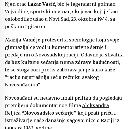
Njen otac
Lazar Vasić
, bio je legendarni golman
Vojvodine, sportski novinar, skojevac koji je kao
oslobodilac ušao u Novi Sad, 23. oktobra 1944. sa
puškom i gitarom.
Marija Vasić
je profesorka sociologije koja svoje
gimnazijalce vodi u komemorativne šetnje i
predaje im o Novosadskoj raciji. Odavno je shvatila
da
bez kulture sećanja nema zdrave budućnosti
,
te se stoga bori protiv zaborava jer je kako kaže
“racija najstrašnija reč u rečniku svakog
Novosađanina”.
Novosađani su nedavno imali priliku da pogledaju
premijeru dokumentarnog filma
Aleksandra
Reljića
“Novosadsko sećanje”
koji prati priču i
istraživanje naše današnje sagovornice o Raciji iz
januara 1942. godine.