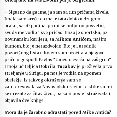
Uticaj tate na vaš životni put je očigledan?
− Sigurno da ga ima, ja sam sa tim pričama živela.
Imala sam sreću da me je tata dobio u drugom
braku, sa 50 godina, pa mi se potpuno posvetio,
svuda me vodio i sve pričao. Imao je sportsku, pa
novinarsku karijeru, sa
Mikom Antićem
, našim
kumom, bio je nerazdvojan. Bio je i urednik
pozorišnog lista u kojem sam pročitala njegovu
priču o gospođi Pavlas “Umesto cveća na vaš grob”.
I moja učiteljica
Dobrila Tucakov
je preživela prvo
streljanje u Sirigu, pa nas je vodila na spomen
obeležje. Iz takvog okruženja sam se
zainteresovala za Novosadsku raciju, te slike su mi
se urezale za čitav život, pa sam posle istraživala i
objavila dve knjige.
Mora da je čarobno odrastati pored Mike Antića?