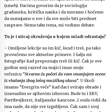
(smeh). Đacima govorim da je sociologija
građanska, kritička nauka i da moramo i hoćemo
da sumnjamo u sve i da sve može biti predmet
rasprave. Nema tabu tema, mi vodimo debate.
Tu je i uticaj okruženja u kojem mladi odrastaju?
− Omiljene lekcije su im kič, šund i treš, pa tako
provučemo sve aktuelne primere. I šalju mi
fotografije kad prepoznaju treš ili kič. Čak je ove
godine moj razred na majici imao moju
rečenicu
“Stvarno ću početi da vam smanjujem ocene
iz vladanja zbog lošeg muzičkog ukusa”
. U školi
imamo “Evergrin veče” kad đaci sviraju obrade i
iznenadim se njihovim izborom. Bude tu i EKV,
Partibrejkersi, italijanske kancone…I onda vidiš da
ima nade, da nije sve izgubljeno. Čak sam i svoj