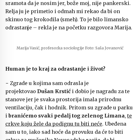
sramota da je nosim jer, bože moj, nije pankerski.
Relja ju je primetio i odmah mi rekao da bi on
skinuo tog krokodila (smeh). To je bilo limansko
odrastanje – rekla je na početku razgovora Marija.
Marija Vasić, profesorka sociologije Foto: Saša Jovanović
Human je to kraj za odrastanje i život?
− Zgrade u kojima sam odrasla je
projektovao
Dušan Krstić
i dobio je nagradu za te
stanove jer je svaka prostorija imala prirodnu
ventilaciju, čak i hodnik. Pritom su zgrade u parku
i
branićemo svaki pedalj tog zelenog Limana
,
te
crkve koju žele da podignu tu biti neće
. Ubeđena
sam u to, iako sad hoće da provuku da će to biti