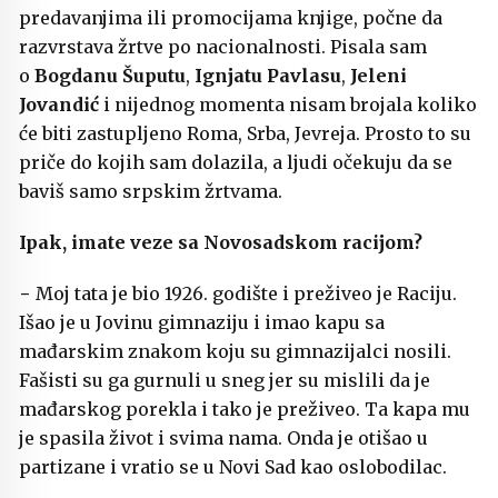
predavanjima ili promocijama knjige, počne da
razvrstava žrtve po nacionalnosti. Pisala sam
o
Bogdanu Šuputu
,
Ignjatu Pavlasu
,
Jeleni
Jovandić
i nijednog momenta nisam brojala koliko
će biti zastupljeno Roma, Srba, Jevreja. Prosto to su
priče do kojih sam dolazila, a ljudi očekuju da se
baviš samo srpskim žrtvama.
Ipak, imate veze sa Novosadskom racijom?
− Moj tata je bio 1926. godište i preživeo je Raciju.
Išao je u Jovinu gimnaziju i imao kapu sa
mađarskim znakom koju su gimnazijalci nosili.
Fašisti su ga gurnuli u sneg jer su mislili da je
mađarskog porekla i tako je preživeo. Ta kapa mu
je spasila život i svima nama. Onda je otišao u
partizane i vratio se u Novi Sad kao oslobodilac.