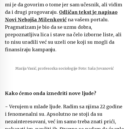
mi je da govorim o tome jer sam učesnik, ali vidim
da i drugi progovaraju.
Odličan tekst je napisao
Novi Nebojša Milenković
na vašem portalu.
Pragmatizam je bio da se uzmu dobra,
prepoznatljiva lica i stave na čelo izborne liste, ali
to nisu uradili već su uzeli one koji su mogli da
finansiraju kampanju.
Marija Vasić, profesorka sociologije Foto: Saša Jovanović
Kako ćemo onda iznedriti nove ljude?
− Verujem u mlade ljude. Radim sa njima 22 godine
i fenomenalni su. Apsolutno ne stoji da su
nezainteresovani, već im samo treba znati prići,