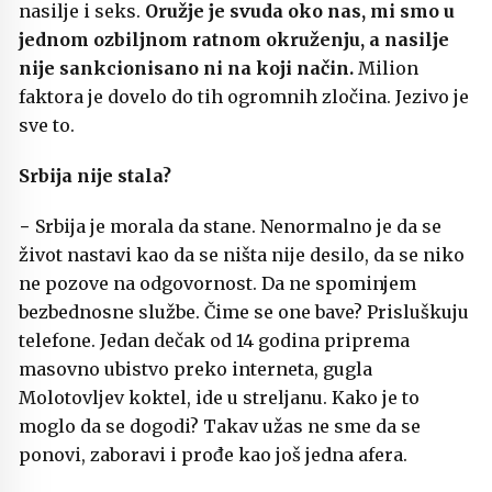
nasilje i seks.
Oružje je svuda oko nas, mi smo u
jednom ozbiljnom ratnom okruženju, a nasilje
nije sankcionisano ni na koji način.
Milion
faktora je dovelo do tih ogromnih zločina. Jezivo je
sve to.
Srbija nije stala?
− Srbija je morala da stane. Nenormalno je da se
život nastavi kao da se ništa nije desilo, da se niko
ne pozove na odgovornost. Da ne spominjem
bezbednosne službe. Čime se one bave? Prisluškuju
telefone. Jedan dečak od 14 godina priprema
masovno ubistvo preko interneta, gugla
Molotovljev koktel, ide u streljanu. Kako je to
moglo da se dogodi? Takav užas ne sme da se
ponovi, zaboravi i prođe kao još jedna afera.