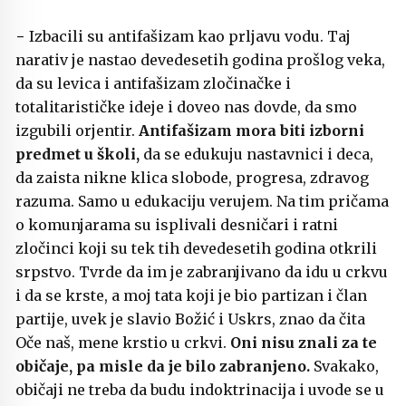
− Izbacili su antifašizam kao prljavu vodu. Taj
narativ je nastao devedesetih godina prošlog veka,
da su levica i antifašizam zločinačke i
totalitarističke ideje i doveo nas dovde, da smo
izgubili orjentir.
Antifašizam mora biti izborni
predmet u školi,
da se edukuju nastavnici i deca,
da zaista nikne klica slobode, progresa, zdravog
razuma. Samo u edukaciju verujem. Na tim pričama
o komunjarama su isplivali desničari i ratni
zločinci koji su tek tih devedesetih godina otkrili
srpstvo. Tvrde da im je zabranjivano da idu u crkvu
i da se krste, a moj tata koji je bio partizan i član
partije, uvek je slavio Božić i Uskrs, znao da čita
Oče naš, mene krstio u crkvi.
Oni nisu znali za te
običaje, pa misle da je bilo zabranjeno.
Svakako,
običaji ne treba da budu indoktrinacija i uvode se u