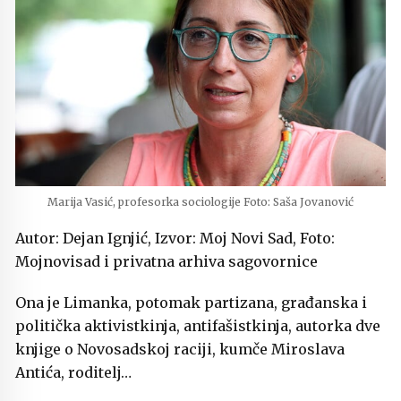
Marija Vasić, profesorka sociologije Foto: Saša Jovanović
Autor: Dejan Ignjić, Izvor: Moj Novi Sad, Foto:
Mojnovisad i privatna arhiva sagovornice
Ona je Limanka, potomak partizana, građanska i
politička aktivistkinja, antifašistkinja, autorka dve
knjige o Novosadskoj raciji, kumče Miroslava
Antića, roditelj…