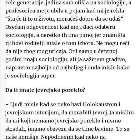
cele generacije, jedina sam otišla na sociologiju, a
profesorica me je ubila u pojam kad mi je rekla
“šta će ti to u životu, moraćeš dobro da se udaš”.
Osećam odgovornost kad moji đaci odaberu
sociologiju, a neretko ih ima puno, jer znam šta
njihovi roditelji misle o tom izboru. Ne mogu reći
da nije zbog mog uticaja. Oni samo u četvrtoj
godini imaju sociologiju, ali ja sažmem gradivo,
napravim najbolje od najboljeg i onda misle kako
je sociologija super.
Da li imate jevrejsko poreklo?
− Ljudi misle kad se neko bavi Holokaustom i
jevrejskom istorijom, da mora biti Jevrej. Ja mislim
da mi koji nemamo jevrejsko poreklo i nismo
stradali, imamo obavezu da se time bavimo. To su
naše komšije. Nepodnosim kad neko na