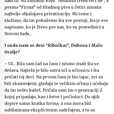
naučili. Mi slušamo Koju “Neukusu treba reći ne”, a
pesma “Firma” od Hladnog piva u četiri minuta
najbolje objašnjava privatizaciju. Mi tome i
služimo, da im pokažemo šta sve postoji, šta je sve
napisano, ko je živeo pre nas, ko su pravednici u
Novom Sadu…
I onda nam se desi “Ribnikar”, Dubona i Malo
Orašje?
− Uf… Bila sam tad na času i nismo znali šta se
dešava. Najteže je bilo sutra ući u učionicu i šta
pričati toj deci. Na prvom času je bio tajac, svi su
bili skamenjeni, gledaju te velikim očima i očekuju
da im nešto kažeš. Pričala sam im o generaciji Z
kojoj pripadaju, kao i žrtve i počinioci. Do njih
dopire samo kratka forma, a ona mora biti
sublimirana eksplicitnim sadržajem, a to su