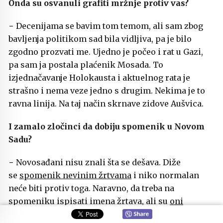
Onda su osvanuli grafiti mržnje protiv vas?
− Decenijama se bavim tom temom, ali sam zbog
bavljenja politikom sad bila vidljiva, pa je bilo
zgodno prozvati me. Ujedno je počeo i rat u Gazi,
pa sam ja postala plaćenik Mosada. To
izjednačavanje Holokausta i aktuelnog rata je
strašno i nema veze jedno s drugim. Nekima je to
ravna linija. Na taj način skrnave zidove Aušvica.
I zamalo zločinci da dobiju spomenik u Novom
Sadu?
− Novosađani nisu znali šta se dešava. Diže
se
spomenik nevinim žrtvama
i niko normalan
neće biti protiv toga. Naravno, da treba na
spomeniku ispisati imena žrtava, ali su
oni
izmešali zločince, žrtve, počinioce i učinili nešto