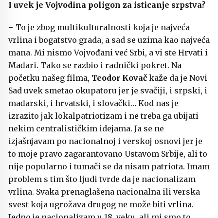
I uvek je Vojvodina poligon za isticanje srpstva?
− To je zbog multikulturalnosti koja je najveća
vrlina i bogatstvo grada, a sad se uzima kao najveća
mana. Mi nismo Vojvođani već Srbi, a vi ste Hrvati i
Mađari. Tako se razbio i radnički pokret. Na
početku našeg filma,
Teodor Kovač
kaže da je Novi
Sad uvek smetao okupatoru jer je svačiji, i srpski, i
mađarski, i hrvatski, i slovački… Kod nas je
izrazito jak lokalpatriotizam i ne treba ga ubijati
nekim centralističkim idejama. Ja se ne
izjašnjavam po nacionalnoj i verskoj osnovi jer je
to moje pravo zagarantovano Ustavom Srbije, ali to
nije popularno i tumači se da nisam patriota. Imam
problem s tim što ljudi tvrde da je nacionalizam
vrlina. Svaka prenaglašena nacionalna ili verska
svest koja ugrožava drugog ne može biti vrlina.
Jedno je nacionalizam u 18. veku, ali mi smo to