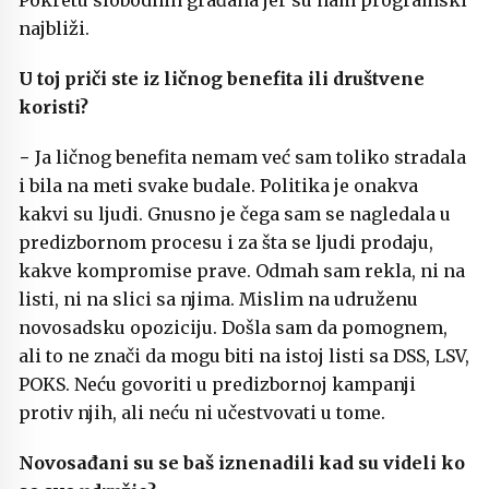
Pokretu slobodnih građana jer su nam programski
najbliži.
U toj priči ste iz ličnog benefita ili društvene
koristi?
− Ja ličnog benefita nemam već sam toliko stradala
i bila na meti svake budale. Politika je onakva
kakvi su ljudi. Gnusno je čega sam se nagledala u
predizbornom procesu i za šta se ljudi prodaju,
kakve kompromise prave. Odmah sam rekla, ni na
listi, ni na slici sa njima. Mislim na udruženu
novosadsku opoziciju. Došla sam da pomognem,
ali to ne znači da mogu biti na istoj listi sa DSS, LSV,
POKS. Neću govoriti u predizbornoj kampanji
protiv njih, ali neću ni učestvovati u tome.
Novosađani su se baš iznenadili kad su videli ko