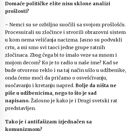
Domaće političke elite nisu sklone analizi
prošlosti?
− Nemci su se ozbiljno suočili sa svojom prošlošću.
Procesuirali su zločince i stvorili obrazovni sistem
u kom nema veličanja nacizma. Jasno su podvukli
crtu, a mi smo svi taoci jedne grupe ratnih
zločinaca. Zbog čega bi to imalo veze sa mnom i
mojom decom? Ko je to radio u naše ime? Kad se
bude otvoreno reklo i na taj način ušlo u udžbenike,
onda ćemo moći da pričamo o osvešćivanju,
suočavanju i kretanju napred.
Bolje da ništa ne
piše u udžbenicima, nego to što je sad
napisano.
Žalosno je kako je i Drugi svetski rat
predstavljen.
Tako je i antifašizam izjednačen sa
komunizmom?