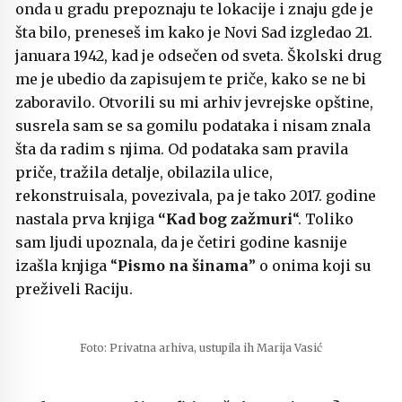
onda u gradu prepoznaju te lokacije i znaju gde je
šta bilo, preneseš im kako je Novi Sad izgledao 21.
januara 1942, kad je odsečen od sveta. Školski drug
me je ubedio da zapisujem te priče, kako se ne bi
zaboravilo. Otvorili su mi arhiv jevrejske opštine,
susrela sam se sa gomilu podataka i nisam znala
šta da radim s njima. Od podataka sam pravila
priče, tražila detalje, obilazila ulice,
rekonstruisala, povezivala, pa je tako 2017. godine
nastala prva knjiga
“Kad bog zažmuri
“. Toliko
sam ljudi upoznala, da je četiri godine kasnije
izašla knjiga “
Pismo na šinama
” o onima koji su
preživeli Raciju.
Foto: Privatna arhiva, ustupila ih Marija Vasić