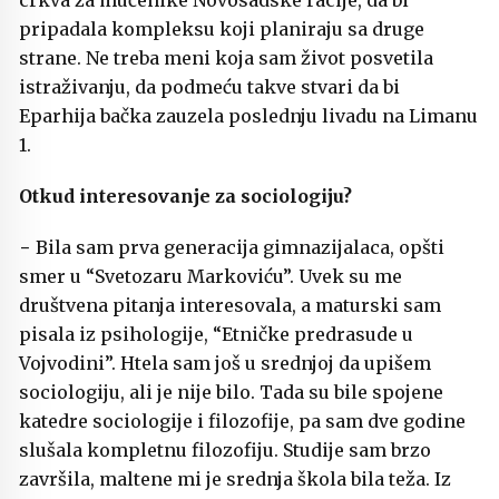
crkva za mučenike Novosadske racije, da bi
pripadala kompleksu koji planiraju sa druge
strane. Ne treba meni koja sam život posvetila
istraživanju, da podmeću takve stvari da bi
Eparhija bačka zauzela poslednju livadu na Limanu
1.
Otkud interesovanje za sociologiju?
− Bila sam prva generacija gimnazijalaca, opšti
smer u “Svetozaru Markoviću”. Uvek su me
društvena pitanja interesovala, a maturski sam
pisala iz psihologije, “Etničke predrasude u
Vojvodini”. Htela sam još u srednjoj da upišem
sociologiju, ali je nije bilo. Tada su bile spojene
katedre sociologije i filozofije, pa sam dve godine
slušala kompletnu filozofiju. Studije sam brzo
završila, maltene mi je srednja škola bila teža. Iz