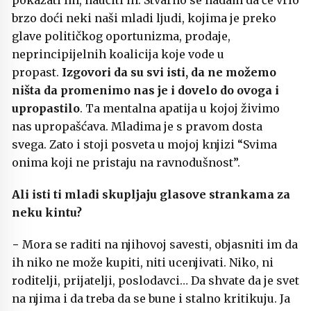
pokazati im, naučiti ih. Stvarno se nadam da će vrlo
brzo doći neki naši mladi ljudi, kojima je preko
glave političkog oportunizma, prodaje,
neprincipijelnih koalicija koje vode u
propast.
Izgovori da su svi isti, da ne možemo
ništa da promenimo nas je i dovelo do ovoga i
upropastilo
. Ta mentalna apatija u kojoj živimo
nas upropašćava. Mladima je s pravom dosta
svega. Zato i stoji posveta u mojoj knjizi “Svima
onima koji ne pristaju na ravnodušnost”.
Ali isti ti mladi skupljaju glasove strankama za
neku kintu?
− Mora se raditi na njihovoj savesti, objasniti im da
ih niko ne može kupiti, niti ucenjivati. Niko, ni
roditelji, prijatelji, poslodavci… Da shvate da je svet
na njima i da treba da se bune i stalno kritikuju. Ja