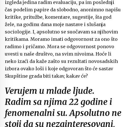
izgleda jedina radim evaluaciju, pa im poslednji
čas podelim papire da slobodno, anonimno napišu
kritike, pritužbe, komentare, sugestije, šta god
žele, na godinu dana moje nastave i slušanja
sociologije. I, apsolutno se suočavam sa njihovim
kritikama. Moramo imati odgovornost za ono što
radimo i pričamo. Mora se odgovornost ponovo
uvesti u naše društvo, na svim nivoima. Hoće li
neko izaći da kaže zašto su rezultati novosadskih
izbora ovako loši i koje odgovoran što će sastav
Skupštine grada biti takav, kakav će?
Verujem u mlade ljude.
Radim sa njima 22 godine i
fenomenalni su. Apsolutno ne
stoji da su nezainteresovani,