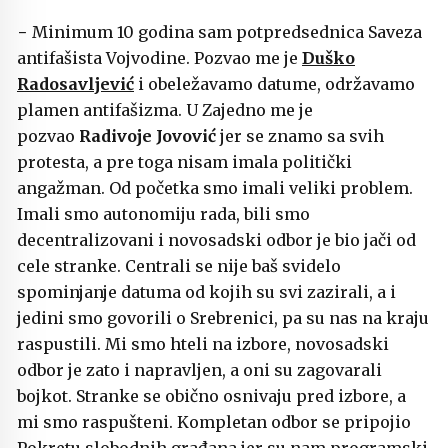
− Minimum 10 godina sam potpredsednica Saveza
antifašista Vojvodine. Pozvao me je
Duško
Radosavljević
i obeležavamo datume, održavamo
plamen antifašizma. U Zajedno me je
pozvao
Radivoje Jovović
jer se znamo sa svih
protesta, a pre toga nisam imala politički
angažman. Od početka smo imali veliki problem.
Imali smo autonomiju rada, bili smo
decentralizovani i novosadski odbor je bio jači od
cele stranke. Centrali se nije baš svidelo
spominjanje datuma od kojih su svi zazirali, a i
jedini smo govorili o Srebrenici, pa su nas na kraju
raspustili. Mi smo hteli na izbore, novosadski
odbor je zato i napravljen, a oni su zagovarali
bojkot. Stranke se obično osnivaju pred izbore, a
mi smo raspušteni. Kompletan odbor se pripojio