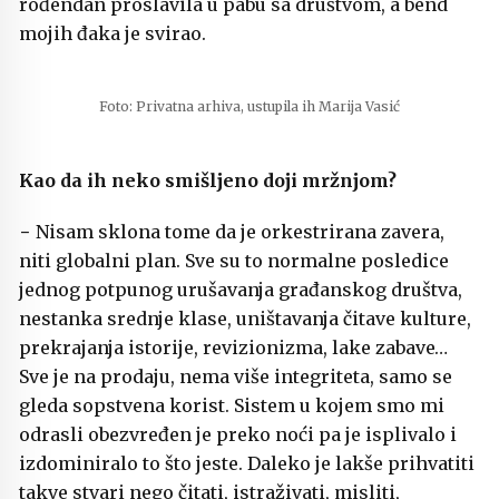
rođendan proslavila u pabu sa društvom, a bend
mojih đaka je svirao.
Foto: Privatna arhiva, ustupila ih Marija Vasić
Kao da ih neko smišljeno doji mržnjom?
− Nisam sklona tome da je orkestrirana zavera,
niti globalni plan. Sve su to normalne posledice
jednog potpunog urušavanja građanskog društva,
nestanka srednje klase, uništavanja čitave kulture,
prekrajanja istorije, revizionizma, lake zabave…
Sve je na prodaju, nema više integriteta, samo se
gleda sopstvena korist. Sistem u kojem smo mi
odrasli obezvređen je preko noći pa je isplivalo i
izdominiralo to što jeste. Daleko je lakše prihvatiti
takve stvari nego čitati, istraživati, misliti,