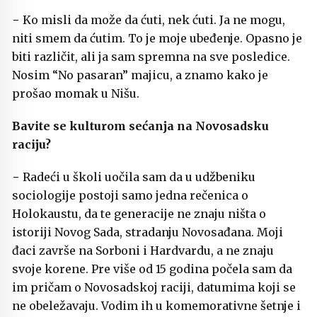
− Ko misli da može da ćuti, nek ćuti. Ja ne mogu,
niti smem da ćutim. To je moje ubeđenje. Opasno je
biti različit, ali ja sam spremna na sve posledice.
Nosim “No pasaran” majicu, a znamo kako je
prošao momak u Nišu.
Bavite se kulturom sećanja na Novosadsku
raciju?
− Radeći u školi uočila sam da u udžbeniku
sociologije postoji samo jedna rečenica o
Holokaustu, da te generacije ne znaju ništa o
istoriji Novog Sada, stradanju Novosađana. Moji
đaci završe na Sorboni i Hardvardu, a ne znaju
svoje korene. Pre više od 15 godina počela sam da
im pričam o Novosadskoj raciji, datumima koji se
ne obeležavaju. Vodim ih u komemorativne šetnje i