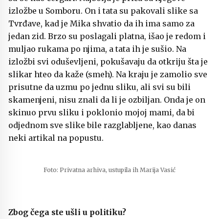
izložbe u Somboru. On i tata su pakovali slike sa
Tvrđave, kad je Mika shvatio da ih ima samo za
jedan zid. Brzo su poslagali platna, išao je redom i
muljao rukama po njima, a tata ih je sušio. Na
izložbi svi oduševljeni, pokušavaju da otkriju šta je
slikar hteo da kaže (smeh). Na kraju je zamolio sve
prisutne da uzmu po jednu sliku, ali svi su bili
skamenjeni, nisu znali da li je ozbiljan. Onda je on
skinuo prvu sliku i poklonio mojoj mami, da bi
odjednom sve slike bile razglabljene, kao danas
neki artikal na popustu.
Foto: Privatna arhiva, ustupila ih Marija Vasić
Zbog čega ste ušli u politiku?