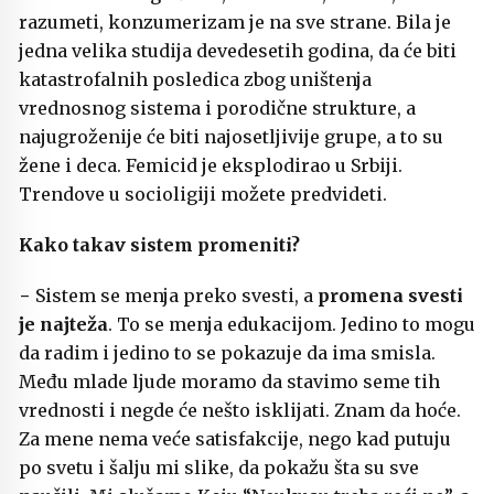
razumeti, konzumerizam je na sve strane. Bila je
jedna velika studija devedesetih godina, da će biti
katastrofalnih posledica zbog uništenja
vrednosnog sistema i porodične strukture, a
najugroženije će biti najosetljivije grupe, a to su
žene i deca. Femicid je eksplodirao u Srbiji.
Trendove u socioligiji možete predvideti.
Kako takav sistem promeniti?
− Sistem se menja preko svesti, a
promena svesti
je najteža
. To se menja edukacijom. Jedino to mogu
da radim i jedino to se pokazuje da ima smisla.
Među mlade ljude moramo da stavimo seme tih
vrednosti i negde će nešto isklijati. Znam da hoće.
Za mene nema veće satisfakcije, nego kad putuju
po svetu i šalju mi slike, da pokažu šta su sve