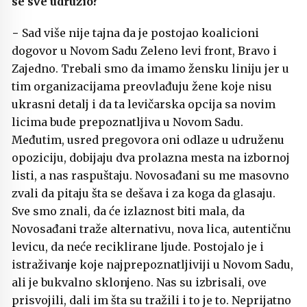
se sve udružio?
− Sad više nije tajna da je postojao koalicioni
dogovor u Novom Sadu Zeleno levi front, Bravo i
Zajedno. Trebali smo da imamo žensku liniju jer u
tim organizacijama preovlađuju žene koje nisu
ukrasni detalj i da ta levičarska opcija sa novim
licima bude prepoznatljiva u Novom Sadu.
Međutim, usred pregovora oni odlaze u udruženu
opoziciju, dobijaju dva prolazna mesta na izbornoj
listi, a nas raspuštaju. Novosađani su me masovno
zvali da pitaju šta se dešava i za koga da glasaju.
Sve smo znali, da će izlaznost biti mala, da
Novosađani traže alternativu, nova lica, autentičnu
levicu, da neće reciklirane ljude. Postojalo je i
istraživanje koje najprepoznatljiviji u Novom Sadu,
ali je bukvalno sklonjeno. Nas su izbrisali, ove
prisvojili, dali im šta su tražili i to je to. Neprijatno