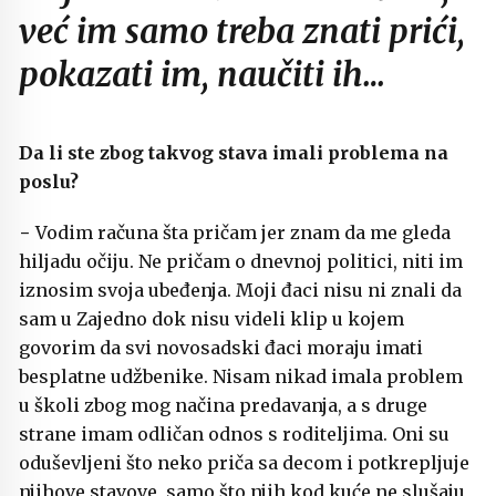
već im samo treba znati prići,
pokazati im, naučiti ih…
Da li ste zbog takvog stava imali problema na
poslu?
− Vodim računa šta pričam jer znam da me gleda
hiljadu očiju. Ne pričam o dnevnoj politici, niti im
iznosim svoja ubeđenja. Moji đaci nisu ni znali da
sam u Zajedno dok nisu videli klip u kojem
govorim da svi novosadski đaci moraju imati
besplatne udžbenike. Nisam nikad imala problem
u školi zbog mog načina predavanja, a s druge
strane imam odličan odnos s roditeljima. Oni su
oduševljeni što neko priča sa decom i potkrepljuje
njihove stavove, samo što njih kod kuće ne slušaju