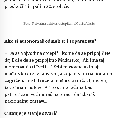
preskočili i upali u 20. stoleće.
Foto: Privatna arhiva, ustupila ih Marija Vasić
Ako si autonomaš odmah si i separatista?
− Da se Vojvodina otcepi? I kome da se pripoji? Ne
daj Bože da se pripojimo Mađarskoj. Ali ima taj
momenat da ti “veliki” Srbi masovno uzimaju
mađarsko državljanstvo. Ja koja nisam nacionalno
zagrižena, ne bih uzela mađarsko državljanstvo,
iako imam uslove. Ali to se ne računa kao
patriotizam već moraš na terasu da izbaciš
nacionalnu zastavu.
Ćutanje je stanje stvari?