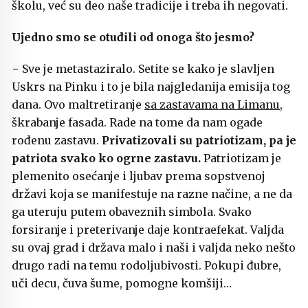
školu, već su deo naše tradicije i treba ih negovati.
Ujedno smo se otuđili od onoga što jesmo?
− Sve je metastaziralo. Setite se kako je slavljen
Uskrs na Pinku i to je bila najgledanija emisija tog
dana. Ovo maltretiranje
sa zastavama na Limanu
,
škrabanje fasada. Rade na tome da nam ogade
rođenu zastavu.
Privatizovali su patriotizam, pa je
patriota svako ko ogrne zastavu.
Patriotizam je
plemenito osećanje i ljubav prema sopstvenoj
državi koja se manifestuje na razne načine, a ne da
ga uteruju putem obaveznih simbola. Svako
forsiranje i preterivanje daje kontraefekat. Valjda
su ovaj grad i država malo i naši i valjda neko nešto
drugo radi na temu rodoljubivosti. Pokupi đubre,
uči decu, čuva šume, pomogne komšiji…