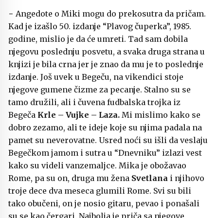
− Angedote o Miki mogu do prekosutra da pričam.
Kad je izašlo 50. izdanje “Plavog čuperka”, 1985.
godine, mislio je da će umreti. Tad sam dobila
njegovu poslednju posvetu, a svaka druga strana u
knjizi je bila crna jer je znao da mu je to poslednje
izdanje. Još uvek u Begeču, na vikendici stoje
njegove gumene čizme za pecanje. Stalno su se
tamo družili, ali i čuvena fudbalska trojka iz
Begeča
Krle – Vujke – Laza.
Mi mislimo kako se
dobro zezamo, ali te ideje koje su njima padala na
pamet su neverovatne. Usred noći su išli da veslaju
Begečkom jamom i sutra u “Dnevniku” izlazi vest
kako su videli vanzemaljce. Mika je obožavao
Rome, pa su on, druga mu žena
Svetlana
i njihovo
troje dece dva meseca glumili Rome. Svi su bili
tako obučeni, on je nosio gitaru, pevao i ponašali
su se kao čergari. Najbolja je priča sa njegove