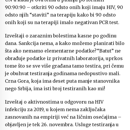
90:90:90 – otkriti 90 odsto onih koji imaju HIV, 90
odsto njih “staviti” na terapiju kako bi 90 odsto
onih koji su na terapiji imalo negativan PCR test.
Izveštaji o zaraznim bolestima kasne po godinu
dana. Sankcija nema, a kako možemo planirati bilo
šta ako nemamo elementarne podatke?“Batut” ne
obrađuje podatke iz privatnih laboratorija, uprkos
tome što se sve više građana tamo testira, pri čemu
je obuhvat testiranja godinama nedopustivo mali.
Crna Gora, koja ima deset puta manje stanovnika
nego Srbija, ima isti broj testiranih kao mi!
Izveštaj o aktivnostima u odgovoru na HIV
infekciju za 2019, u kojem nema zaključaka
zasnovanih na empiriji već na ličnim osećajima –
objavljen je tek 26. novembra. Usluge testiranja u