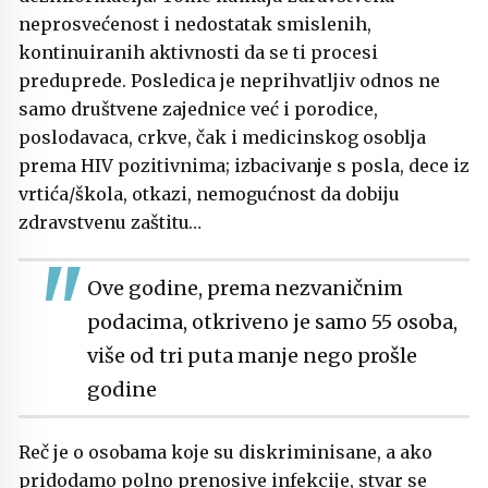
neprosvećenost i nedostatak smislenih,
kontinuiranih aktivnosti da se ti procesi
preduprede. Posledica je neprihvatljiv odnos ne
samo društvene zajednice već i porodice,
poslodavaca, crkve, čak i medicinskog osoblja
prema HIV pozitivnima; izbacivanje s posla, dece iz
vrtića/škola, otkazi, nemogućnost da dobiju
zdravstvenu zaštitu…
Ove godine, prema nezvaničnim
podacima, otkriveno je samo 55 osoba,
više od tri puta manje nego prošle
godine
Reč je o osobama koje su diskriminisane, a ako
pridodamo polno prenosive infekcije, stvar se