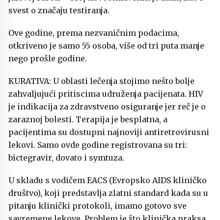
svest o značaju testiranja.
Ove godine, prema nezvaničnim podacima,
otkriveno je samo 55 osoba, više od tri puta manje
nego prošle godine.
KURATIVA: U oblasti lečenja stojimo nešto bolje
zahvaljujući pritiscima udruženja pacijenata. HIV
je indikacija za zdravstveno osiguranje jer reč je o
zaraznoj bolesti. Terapija je besplatna, a
pacijentima su dostupni najnoviji antiretrovirusni
lekovi. Samo ovde godine registrovana su tri:
bictegravir, dovato i symtuza.
U skladu s vodičem EACS (Evropsko AIDS kliničko
društvo), koji predstavlja zlatni standard kada su u
pitanju klinički protokoli, imamo gotovo sve
savremene lekove. Problem je što klinička praksa