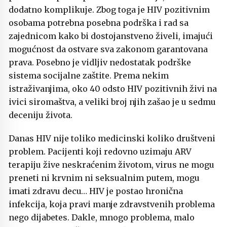
dodatno komplikuje. Zbog toga je HIV pozitivnim
osobama potrebna posebna podrška i rad sa
zajednicom kako bi dostojanstveno živeli, imajući
mogućnost da ostvare sva zakonom garantovana
prava. Posebno je vidljiv nedostatak podrške
sistema socijalne zaštite. Prema nekim
istraživanjima, oko 40 odsto HIV pozitivnih živi na
ivici siromaštva, a veliki broj njih zašao je u sedmu
deceniju života.
Danas HIV nije toliko medicinski koliko društveni
problem. Pacijenti koji redovno uzimaju ARV
terapiju žive neskraćenim životom, virus ne mogu
preneti ni krvnim ni seksualnim putem, mogu
imati zdravu decu… HIV je postao hronična
infekcija, koja pravi manje zdravstvenih problema
nego dijabetes. Dakle, mnogo problema, malo