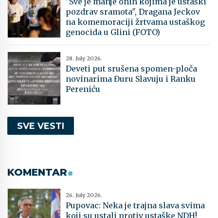
"Sve je manje onih kojima je ustaški
pozdrav sramota", Dragana Jeckov
na komemoraciji žrtvama ustaškog
genocida u Glini (FOTO)
28. July 2026.
Deveti put srušena spomen-ploča
novinarima Đuru Slavuju i Ranku
Pereniću
SVE VESTI
KOMENTAR
26. July 2026.
Pupovac: Neka je trajna slava svima
koji su ustali protiv ustaške NDH!