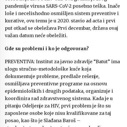
pandemije virusa SARS-CoV-2 posebno teška. Inače
loše i necelishodno osmišljen sistem preventive i
kurative, ovu temu je u 2020. stavio ad acta i prvi
put otkad se obeležava Prvi decembar, država ovaj
važan datum neće obeležiti.
Gde su problemi i ko je odgovoran?
PREVENTIVA: Institut za javno zdravlje “Batut” ima
ulogu stručno-metodološke kuće koja
dokumentuje probleme, predlaže rešenje,
osmišljava preventivne programe na osnovu
epidemioloških i drugih podataka, organizuje i
koordinira rad zdravstvenog sistema. Kada je u
pitanju Odeljenje za HIV, prvi problem je što su
zaposlene osobe koje nisu kvalifikovane za taj
posao, kao što je Slađana Baroš –