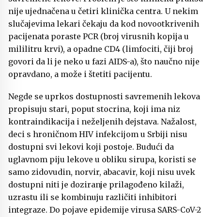
nije ujednačena u četiri klinička centra. U nekim
slučajevima lekari čekaju da kod novootkrivenih
pacijenata poraste PCR (broj virusnih kopija u
mililitru krvi), a opadne CD4 (limfociti, čiji broj
govori da li je neko u fazi AIDS-a), što naučno nije
opravdano, a može i štetiti pacijentu.
Negde se uprkos dostupnosti savremenih lekova
propisuju stari, poput stocrina, koji ima niz
kontraindikacija i neželjenih dejstava. Nažalost,
deci s hroničnom HIV infekcijom u Srbiji nisu
dostupni svi lekovi koji postoje. Budući da
uglavnom piju lekove u obliku sirupa, koristi se
samo zidovudin, norvir, abacavir, koji nisu uvek
dostupni niti je doziranje prilagođeno kilaži,
uzrastu ili se kombinuju različiti inhibitori
integraze. Do pojave epidemije virusa SARS-CoV-2