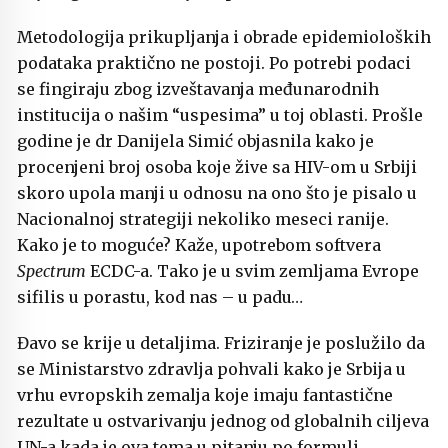
Metodologija prikupljanja i obrade epidemioloških
podataka praktično ne postoji. Po potrebi podaci
se fingiraju zbog izveštavanja međunarodnih
institucija o našim “uspesima” u toj oblasti. Prošle
godine je dr Danijela Simić objasnila kako je
procenjeni broj osoba koje žive sa HIV-om u Srbiji
skoro upola manji u odnosu na ono što je pisalo u
Nacionalnoj strategiji nekoliko meseci ranije.
Kako je to moguće? Kaže, upotrebom softvera
Spectrum
ECDC-a. Tako je u svim zemljama Evrope
sifilis u porastu, kod nas – u padu…
Đavo se krije u detaljima. Friziranje je poslužilo da
se Ministarstvo zdravlja pohvali kako je Srbija u
vrhu evropskih zemalja koje imaju fantastične
rezultate u ostvarivanju jednog od globalnih ciljeva
UN-a kada je ova tema u pitanju po formuli