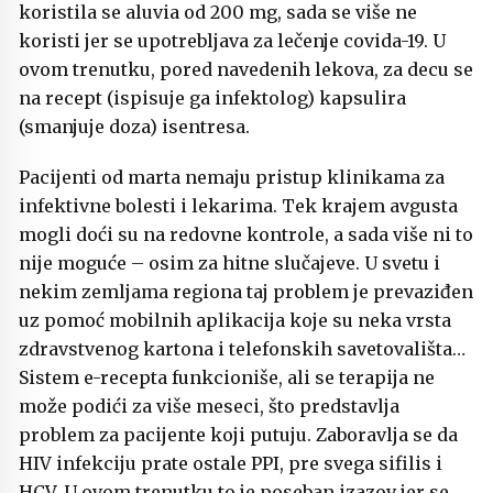
koristila se aluvia od 200 mg, sada se više ne
koristi jer se upotrebljava za lečenje covida-19. U
ovom trenutku, pored navedenih lekova, za decu se
na recept (ispisuje ga infektolog) kapsulira
(smanjuje doza) isentresa.
Pacijenti od marta nemaju pristup klinikama za
infektivne bolesti i lekarima. Tek krajem avgusta
mogli doći su na redovne kontrole, a sada više ni to
nije moguće – osim za hitne slučajeve. U svetu i
nekim zemljama regiona taj problem je prevaziđen
uz pomoć mobilnih aplikacija koje su neka vrsta
zdravstvenog kartona i telefonskih savetovališta…
Sistem e-recepta funkcioniše, ali se terapija ne
može podići za više meseci, što predstavlja
problem za pacijente koji putuju. Zaboravlja se da
HIV infekciju prate ostale PPI, pre svega sifilis i
HCV. U ovom trenutku to je poseban izazov jer se