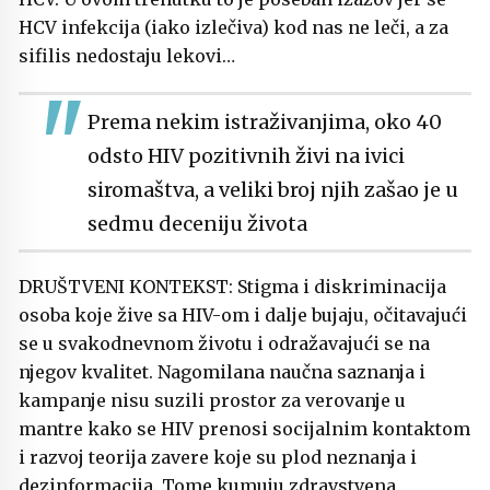
HCV infekcija (iako izlečiva) kod nas ne leči, a za
sifilis nedostaju lekovi…
Prema nekim istraživanjima, oko 40
odsto HIV pozitivnih živi na ivici
siromaštva, a veliki broj njih zašao je u
sedmu deceniju života
DRUŠTVENI KONTEKST: Stigma i diskriminacija
osoba koje žive sa HIV-om i dalje bujaju, očitavajući
se u svakodnevnom životu i odražavajući se na
njegov kvalitet. Nagomilana naučna saznanja i
kampanje nisu suzili prostor za verovanje u
mantre kako se HIV prenosi socijalnim kontaktom
i razvoj teorija zavere koje su plod neznanja i
dezinformacija. Tome kumuju zdravstvena