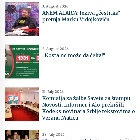
3. August 2026.
ANEM ALARM: Jeziva „čestitka“ –
pretnja Marku Vidojkoviću
2. August 2026.
„Kosta ne može da čeka!“
31. July 2026.
Komisija za žalbe Saveta za štampu:
Novosti, Informer i Alo prekršili
Kodeks novinara Srbije tekstovima o
Veranu Matiću
28. July 2026.