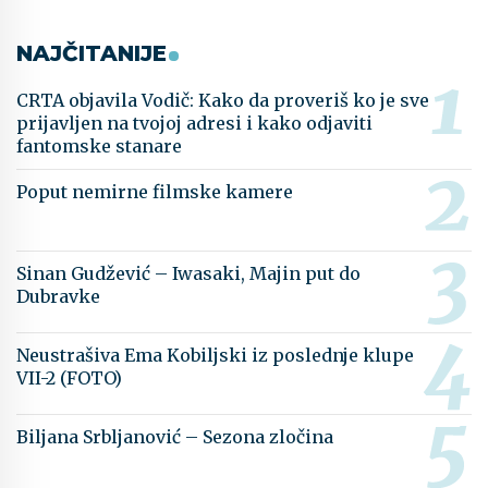
NAJČITANIJE
CRTA objavila Vodič: Kako da proveriš ko je sve
prijavljen na tvojoj adresi i kako odjaviti
fantomske stanare
Poput nemirne filmske kamere
Sinan Gudžević – Iwasaki, Majin put do
Dubravke
Neustrašiva Ema Kobiljski iz poslednje klupe
VII-2 (FOTO)
Biljana Srbljanović – Sezona zločina