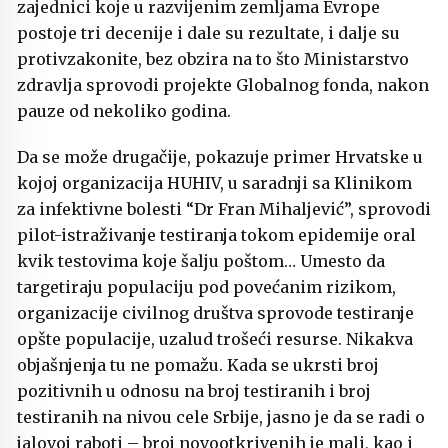
zajednici koje u razvijenim zemljama Evrope
postoje tri decenije i dale su rezultate, i dalje su
protivzakonite, bez obzira na to što Ministarstvo
zdravlja sprovodi projekte Globalnog fonda, nakon
pauze od nekoliko godina.
Da se može drugačije, pokazuje primer Hrvatske u
kojoj organizacija HUHIV, u saradnji sa Klinikom
za infektivne bolesti “Dr Fran Mihaljević”, sprovodi
pilot-istraživanje testiranja tokom epidemije oral
kvik testovima koje šalju poštom… Umesto da
targetiraju populaciju pod povećanim rizikom,
organizacije civilnog društva sprovode testiranje
opšte populacije, uzalud trošeći resurse. Nikakva
objašnjenja tu ne pomažu. Kada se ukrsti broj
pozitivnih u odnosu na broj testiranih i broj
testiranih na nivou cele Srbije, jasno je da se radi o
jalovoj raboti – broj novootkrivenih je mali, kao i