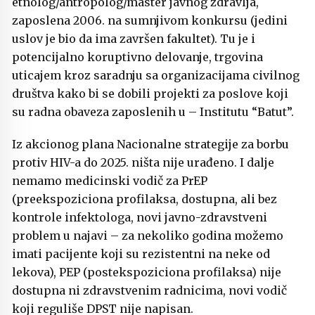
etnolog/antropolog/master javnog zdravlja,
zaposlena 2006. na sumnjivom konkursu (jedini
uslov je bio da ima završen fakultet). Tu je i
potencijalno koruptivno delovanje, trgovina
uticajem kroz saradnju sa organizacijama civilnog
društva kako bi se dobili projekti za poslove koji
su radna obaveza zaposlenih u – Institutu “Batut”.
Iz akcionog plana Nacionalne strategije za borbu
protiv HIV-a do 2025. ništa nije urađeno. I dalje
nemamo medicinski vodič za PrEP
(preekspoziciona profilaksa, dostupna, ali bez
kontrole infektologa, novi javno-zdravstveni
problem u najavi – za nekoliko godina možemo
imati pacijente koji su rezistentni na neke od
lekova), PEP (postekspoziciona profilaksa) nije
dostupna ni zdravstvenim radnicima, novi vodič
koji reguliše DPST nije napisan.