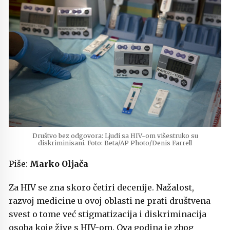
Društvo bez odgovora: Ljudi sa HIV-om višestruko su
diskriminisani. Foto: Beta/AP Photo/Denis Farrell
Piše:
Marko Oljača
Za HIV se zna skoro četiri decenije. Nažalost,
razvoj medicine u ovoj oblasti ne prati društvena
svest o tome već stigmatizacija i diskriminacija
osoba koje žive s HIV-om. Ova godina je zbog