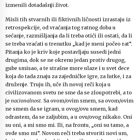
izmenili dotadašnji život.
Misli tih stvarnih ili fiktivnih ličnosti izrastaju iz
retrospekcije, od vraćanja tog ratnog doba u
sećanje, razmišljanja da li treba otići ili ostati, da li
se treba vraćati u trenutku „kad je meni počeo rat“.
Pitanja ko je kriv koje postavljaju susedi jedni
drugima, dok se ne okrenu jedan protiv drugog,
gube smisao, a te strašne more ulaze i u svet dece
koja do tada znaju za zajedničke igre, za lutke, i za
druženje. Truju ih, uče ih novoj reči koja u
civilizovanom svetu ne sme da se zloupotrebi, a to
je
nacionalnost
. Sa ovom/ovim smem, sa ovom/ovim
ne smem da se igram, u ovog/ovu smem, kad
odrastem, da se zaljubim, a u ovu/ovog nikako. Oni
su oni, a mi smo mi. Ili, na frontu, „oni su tamo, a
ovde smo mi“. Novom reči treba stvoriti novi um,