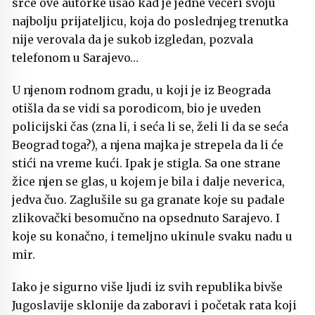
srce ove autorke ušao kad je jedne večeri svoju
najbolju prijateljicu, koja do poslednjeg trenutka
nije verovala da je sukob izgledan, pozvala
telefonom u Sarajevo…
U njenom rodnom gradu, u koji je iz Beograda
otišla da se vidi sa porodicom, bio je uveden
policijski čas (zna li, i seća li se, želi li da se seća
Beograd toga?), a njena majka je strepela da li će
stići na vreme kući. Ipak je stigla. Sa one strane
žice njen se glas, u kojem je bila i dalje neverica,
jedva čuo. Zaglušile su ga granate koje su padale
zlikovački besomučno na opsednuto Sarajevo. I
koje su konačno, i temeljno ukinule svaku nadu u
mir.
Iako je sigurno više ljudi iz svih republika bivše
Jugoslavije sklonije da zaboravi i početak rata koji