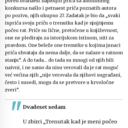
pored dvanaest najboljih priča sa anonimnog
konkursa našlo i petnaest priča poznatih autora
po pozivu, njih ukupno 27. Zadatak je bio da „svaki
ispriča svoju priču o trenutku kad je njoj/njemu
počeo rat. Priče su lične, pretočene u književnost,
one ne plediraju za istorijskom istinom, niti za
pravdom. One beleže one trenutke u kojima junaci
priča shvataju da nema dalje, da se nalaze u ratnom
stanju“. A do tada… do tada su mnogi od njih bili
naivni, i ne samo da nisu verovali da je rat moguć
već većina njih „nije verovala da njihovi sugrađani,
često i susedi, mogu da se pretvore u krvoločne
zveri“.
Dvadeset sedam
U zbirci „Trenutak kad je meni počeo