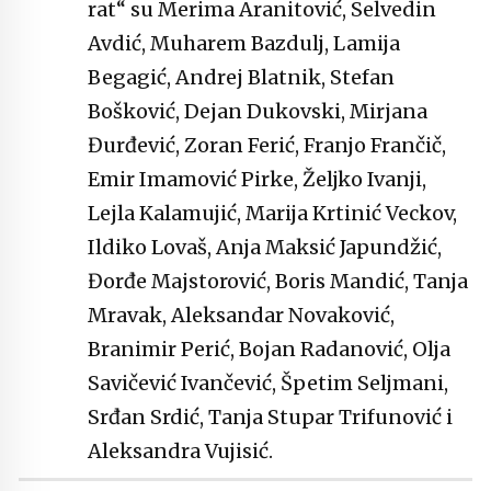
rat“ su Merima Aranitović, Selvedin
Avdić, Muharem Bazdulj, Lamija
Begagić, Andrej Blatnik, Stefan
Bošković, Dejan Dukovski, Mirjana
Đurđević, Zoran Ferić, Franjo Frančič,
Emir Imamović Pirke, Željko Ivanji,
Lejla Kalamujić, Marija Krtinić Veckov,
Ildiko Lovaš, Anja Maksić Japundžić,
Đorđe Majstorović, Boris Mandić, Tanja
Mravak, Aleksandar Novaković,
Branimir Perić, Bojan Radanović, Olja
Savičević Ivančević, Špetim Seljmani,
Srđan Srdić, Tanja Stupar Trifunović i
Aleksandra Vujisić.