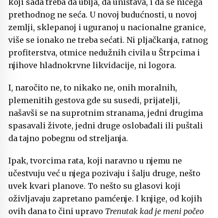
koji sada treba da ubija, da uništava, i da se ničega
prethodnog ne seća. U novoj budućnosti, u novoj
zemlji, sklepanoj i uguranoj u nacionalne granice,
više se ionako ne treba sećati. Ni pljačkanja, ratnog
profiterstva, otmice nedužnih civila u Štrpcima i
njihove hladnokrvne likvidacije, ni logora.
I, naročito ne, to nikako ne, onih moralnih,
plemenitih gestova gde su susedi, prijatelji,
našavši se na suprotnim stranama, jedni drugima
spasavali živote, jedni druge oslobađali ili puštali
da tajno pobegnu od streljanja.
Ipak, tvorcima rata, koji naravno u njemu ne
učestvuju već u njega pozivaju i šalju druge, nešto
uvek kvari planove. To nešto su glasovi koji
oživljavaju zapretano pamćenje. I knjige, od kojih
ovih dana to čini upravo
Trenutak kad je meni počeo