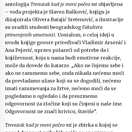
antologija
Trenutak kad je meni počeo rat
objavljena
– vođa projekta je Slaven Rašković, knjigu je
dizajnirala Olivera Batajić Sretenović, a ilustracije
su uradili studenti beogradskog
Fakulteta
primenjenih umetnosti
. Uostalom, o celoj ideji u
uvodu knjige govore priređivači Vladimir Arsenić i
Ana Pejović, upravo polazeći od potrebe da i
književnost, koja u nama budi emotivne reakcije,
može da dovede do katarze. „Ako ne čujemo sebe i
ako ne razumemo sebe, onda nikada nećemo moći
da prevladamo užase koji su se dogodili, nećemo
imati razumevanja za žrtve, nećemo moći da se
pogledamo u ogledalo i da preuzmemo
odgovornost za zločine koji su činjeni u naše ime.
Odgovornost ne znači krivicu, štaviše“.
Trenutak kad je meni počeo rat
je zbirka u kojoj se