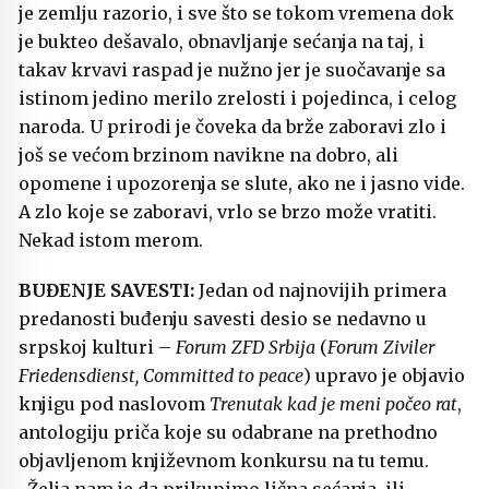
je zemlju razorio, i sve što se tokom vremena dok
je bukteo dešavalo, obnavljanje sećanja na taj, i
takav krvavi raspad je nužno jer je suočavanje sa
istinom jedino merilo zrelosti i pojedinca, i celog
naroda. U prirodi je čoveka da brže zaboravi zlo i
još se većom brzinom navikne na dobro, ali
opomene i upozorenja se slute, ako ne i jasno vide.
A zlo koje se zaboravi, vrlo se brzo može vratiti.
Nekad istom merom.
BUĐENJE SAVESTI:
Jedan od najnovijih primera
predanosti buđenju savesti desio se nedavno u
srpskoj kulturi –
Forum ZFD Srbija
(
Forum Ziviler
Friedensdienst, Committed to peace
) upravo je objavio
knjigu pod naslovom
Trenutak kad je meni počeo rat
,
antologiju priča koje su odabrane na prethodno
objavljenom književnom konkursu na tu temu.