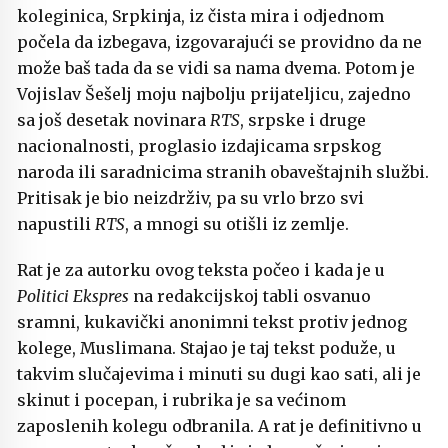
koleginica, Srpkinja, iz čista mira i odjednom
počela da izbegava, izgovarajući se providno da ne
može baš tada da se vidi sa nama dvema. Potom je
Vojislav Šešelj moju najbolju prijateljicu, zajedno
sa još desetak novinara
RTS
, srpske i druge
nacionalnosti, proglasio izdajicama srpskog
naroda ili saradnicima stranih obaveštajnih službi.
Pritisak je bio neizdrživ, pa su vrlo brzo svi
napustili
RTS
, a mnogi su otišli iz zemlje.
Rat je za autorku ovog teksta počeo i kada je u
Politici Ekspres
na redakcijskoj tabli osvanuo
sramni, kukavički anonimni tekst protiv jednog
kolege, Muslimana. Stajao je taj tekst poduže, u
takvim slučajevima i minuti su dugi kao sati, ali je
skinut i pocepan, i rubrika je sa većinom
zaposlenih kolegu odbranila. A rat je definitivno u