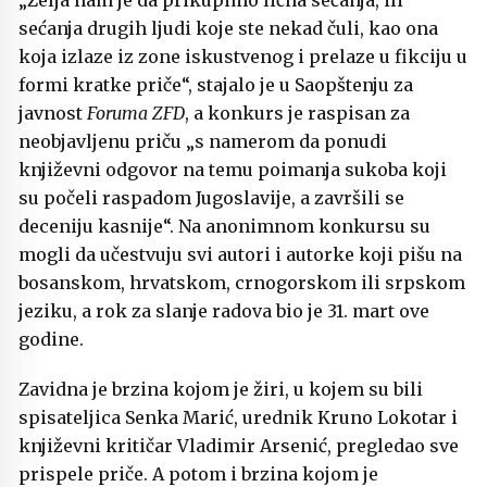
„Želja nam je da prikupimo lična sećanja, ili
sećanja drugih ljudi koje ste nekad čuli, kao ona
koja izlaze iz zone iskustvenog i prelaze u fikciju u
formi kratke priče“, stajalo je u Saopštenju za
javnost
Foruma ZFD
, a konkurs je raspisan za
neobjavljenu priču „s namerom da ponudi
književni odgovor na temu poimanja sukoba koji
su počeli raspadom Jugoslavije, a završili se
deceniju kasnije“. Na anonimnom konkursu su
mogli da učestvuju svi autori i autorke koji pišu na
bosanskom, hrvatskom, crnogorskom ili srpskom
jeziku, a rok za slanje radova bio je 31. mart ove
godine.
Zavidna je brzina kojom je žiri, u kojem su bili
spisateljica Senka Marić, urednik Kruno Lokotar i
književni kritičar Vladimir Arsenić, pregledao sve
prispele priče. A potom i brzina kojom je