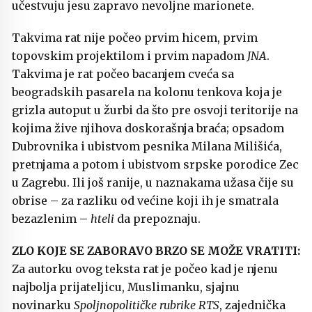
učestvuju jesu zapravo nevoljne marionete.
Takvima rat nije počeo prvim hicem, prvim
topovskim projektilom i prvim napadom
JNA
.
Takvima je rat počeo bacanjem cveća sa
beogradskih pasarela na kolonu tenkova koja je
grizla autoput u žurbi da što pre osvoji teritorije na
kojima žive njihova doskorašnja braća; opsadom
Dubrovnika i ubistvom pesnika Milana Milišića,
pretnjama a potom i ubistvom srpske porodice Zec
u Zagrebu. Ili još ranije, u naznakama užasa čije su
obrise – za razliku od većine koji ih je smatrala
bezazlenim –
hteli
da prepoznaju.
ZLO KOJE SE ZABORAVO BRZO SE MOŽE VRATITI:
Za autorku ovog teksta rat je počeo kad je njenu
najbolja prijateljicu, Muslimanku, sjajnu
novinarku
Spoljnopolitičke rubrike RTS
, zajednička