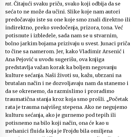
rat
. Čitajući svaku priču, svako koji odbija da se
seća to ne može da učini. Slike koje nam autori
predočavaju iste su one koje smo znali direktno ili
indirektno, preko svedočenja, prizora, tona. Već
potisnute i izbledele, sada nam se u stvarnim,
bolno jarkim bojama prizivaju u svest. Junaci priča
to čine sa namerom. Jer, kako Vladimir Arsenić i
Ana Pejović u uvodu sugerišu, ova knjiga
predstavlja važan korak ka boljem negovanju
kulture sećanja. Naši životi su, kažu, ubrzani na
brutalan način i ne dozvoljavaju nam da stanemo i
da se okrenemo, da razmislimo i proradimo
traumatična stanja kroz koja smo prošli. „Početak
rata je trauma najvišeg stepena. Ako ne negujemo
kulturu sećanja, ako je gurnemo pod tepih ili
potisnemo na bilo koji način, ona će kao u
mehanici fluida koja je Frojdu bila omiljena