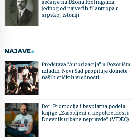
sećanje na Džona Frotingama,
jednog od najvećih filantropa u
srpskoj istoriji
NAJAVE
Predstava “Autorizacija” u Pozorištu
mladih, Novi Sad propituje domete
naših etičkih vrednosti
Bor: Promocija i besplatna podela
knjige „Zarobljeni u nepokretnosti:
Dnevnik urbane nepravde” (VIDEO)