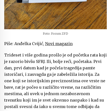
Foto: Forum ZFD
Piše: Anđelka Cvijić,
Novi magazin
Trideset i više godina prošlo je od početka rata koji
je razorio bivšu SFRJ. Ili, bolje reći, početaka. Prvi
dan, prvi datum kad je počela tragedija pamte
istoričari, i zasvagda ga je zabeležila istorija. Za
one koji se istorijskim preciznostima ove vrste ne
bave, rat je počeo u različito vreme, na različitim
mestima, ali uvek u jednom nezaboravnom
trenutku koji im je svet okrenuo naopako i kad su
postali svesni da iako u svemu tome odbijaju da