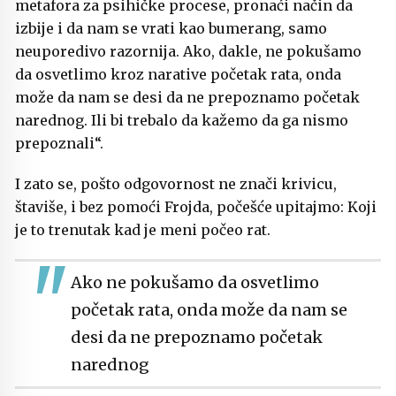
metafora za psihičke procese, pronaći način da
izbije i da nam se vrati kao bumerang, samo
neuporedivo razornija. Ako, dakle, ne pokušamo
da osvetlimo kroz narative početak rata, onda
može da nam se desi da ne prepoznamo početak
narednog. Ili bi trebalo da kažemo da ga nismo
prepoznali“.
I zato se, pošto odgovornost ne znači krivicu,
štaviše, i bez pomoći Frojda, počešće upitajmo: Koji
je to trenutak kad je meni počeo rat.
Ako ne pokušamo da osvetlimo
početak rata, onda može da nam se
desi da ne prepoznamo početak
narednog