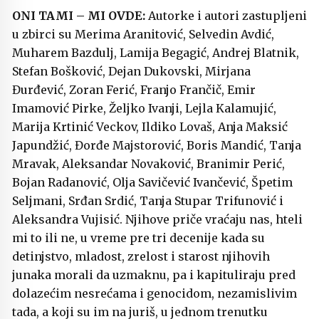
ONI TAMI – MI OVDE:
Autorke i autori zastupljeni
u zbirci su Merima Aranitović, Selvedin Avdić,
Muharem Bazdulj, Lamija Begagić, Andrej Blatnik,
Stefan Bošković, Dejan Dukovski, Mirjana
Đurđević, Zoran Ferić, Franjo Frančič, Emir
Imamović Pirke, Željko Ivanji, Lejla Kalamujić,
Marija Krtinić Veckov, Ildiko Lovaš, Anja Maksić
Japundžić, Đorđe Majstorović, Boris Mandić, Tanja
Mravak, Aleksandar Novaković, Branimir Perić,
Bojan Radanović, Olja Savičević Ivančević, Špetim
Seljmani, Srđan Srdić, Tanja Stupar Trifunović i
Aleksandra Vujisić. Njihove priče vraćaju nas, hteli
mi to ili ne, u vreme pre tri decenije kada su
detinjstvo, mladost, zrelost i starost njihovih
junaka morali da uzmaknu, pa i kapituliraju pred
dolazećim nesrećama i genocidom, nezamislivim
tada, a koji su im na juriš, u jednom trenutku