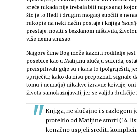
sreće nikada nije trebala biti napisana) kojo
što je to Hedl i drugim mogao) suočiti s nen
rukopis na neki način postaje i knjiga
iskuplj
prestaje, nositi s bezdanom ništavila, životo
više nema smisao.
Najgore čime Bog može kazniti roditelje jest d
posebice kao u Matijinu slučaju suicida, ostat
preispitivati gdje su i kada to (po)griješili, 
spriječiti; kako da nisu prepoznali signale d
tomu i nema(ju) nikakve izravne krivnje, oni
života samokažnjavati, jer se valjda drukčije
Knjiga, ne slučajno i s razlogom j
proteklo od Matijine smrti (14. li
konačno uspjeli srediti komplicira