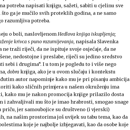
na potreba napisati knjigu, sažeti, sabiti u cjelinu sve
i što ga je mučilo svih proteklih godina, a ne samo
o razumljiva potreba.
seju o boli, naslovljenom
Hedlova knjiga iskupljenja;
raženje krivca s puno razumijevanja
, napisala Slavenka
ne traži riječi, da ne ispituje svoje osjećaje, da ne
šene, nedostojne i preslabe, riječi su jedino sredstvo
i sebi i drugima“. I u tom je pogledu to i više nego
ena,
dobra
knjiga, ako je u ovom slučaju i kontekstu
eđutim autor napominje kako mu je pri pisanju ambicija
ozoriti kako sličnih primjera u našem okruženju ima
i, kako mu je nakon promocija knjige prilazilo dosta
om i zahvaljivali mu što je imao hrabrosti, smogao snage
ovu priču, jer samoubojice su društveno (i vjerski)
ih, na našim prostorima još uvijek su tabu tema, kao da
olestima koje je najbolje izbjegavati, kao da osobe koje