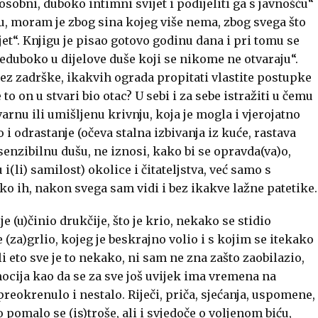
osobni, duboko intimni svijet i podijeliti ga s javnošću“
u, moram je zbog sina kojeg više nema, zbog svega što
jet“. Knjigu je pisao gotovo godinu dana i pri tomu se
reduboko u dijelove duše koji se nikome ne otvaraju“.
 bez zadrške, ikakvih ograda propitati vlastite postupke
to on u stvari bio otac? U sebi i za sebe istražiti u čemu
stvarnu ili umišljenu krivnju, koja je mogla i vjerojatno
o i odrastanje (očeva stalna izbivanja iz kuće, rastava
 i senzibilnu dušu, ne iznosi, kako bi se opravda(va)o,
u i(li) samilost) okolice i čitateljstva, već samo s
ko ih, nakon svega sam vidi i bez ikakve lažne patetike.
je (u)činio drukčije, što je krio, nekako se stidio
e (za)grlio, kojeg je beskrajno volio i s kojim se itekako
i eto sve je to nekako, ni sam ne zna zašto zaobilazio,
ocija kao da se za sve još uvijek ima vremena na
preokrenulo i nestalo. Riječi, priča, sjećanja, uspomene,
 pomalo se (is)troše, ali i svjedoče o voljenom biću,