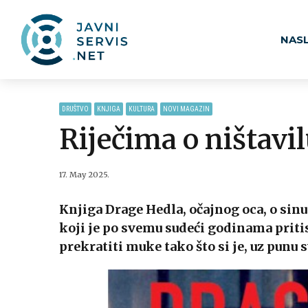
NAS
DRUŠTVO
KNJIGA
KULTURA
NOVI MAGAZIN
Riječima o ništavi
17. May 2025.
Knjiga Drage Hedla, očajnog oca, o si
koji je po svemu sudeći godinama prit
prekratiti muke tako što si je, uz punu 