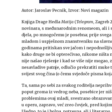
Autor: Jaroslav Pecnik, Izvor: Novi magazin
Knjiga Drage Hedla
Matija
(
Telegram
, Zagreb 
novinara, s međunarodnim renomeom, ali i s
djela, po mnogočemu je posebna; prije svega je
mladom i uspješnom znanstveniku na slavn
godinama pritiskan sve jačom i nepodnošljivi
kako druge ne bi opterećivao, nikome ništa n
nije našao rješenje i kad se više nije mogao,
nesavladive patnje, odlučio prekratiti muke t
svijest svog čina (o čemu svjedoče pisma koj
Ta, sama po sebi za svakog roditelja neprihva
poput groma iz vedrog neba, posebice jer ni
problemima ovaj mladi, svestrano obrazovani
u operu, zapravo, već zreo čovjek, pred kojim 
Ujedno, to je i bolna, potresna, ali i literarn