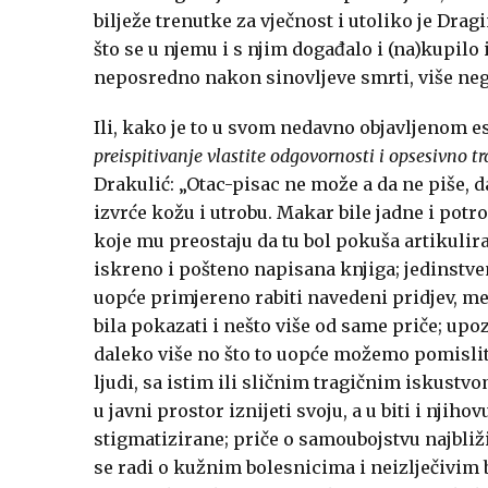
bilježe trenutke za vječnost i utoliko je Dragi
što se u njemu i s njim događalo i (na)kupilo 
neposredno nakon sinovljeve smrti, više neg
Ili, kako je to u svom nedavno objavljenom e
preispitivanje vlastite odgovornosti i opsesivno t
Drakulić: „Otac-pisac ne može a da ne piše, da 
izvrće kožu i utrobu. Makar bile jadne i potro
koje mu preostaju da tu bol pokuša artikulirat
iskreno i pošteno napisana knjiga; jedinstv
uopće primjereno rabiti navedeni pridjev, m
bila pokazati i nešto više od same priče; up
daleko više no što to uopće možemo pomislit
ljudi, sa istim ili sličnim tragičnim iskustv
u javni prostor iznijeti svoju, a u biti i njih
stigmatizirane; priče o samoubojstvu najbliž
se radi o kužnim bolesnicima i neizlječivim b