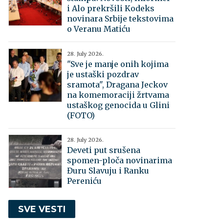
i Alo prekršili Kodeks
novinara Srbije tekstovima
o Veranu Matiću
28. July 2026.
"Sve je manje onih kojima
je ustaški pozdrav
sramota", Dragana Jeckov
na komemoraciji žrtvama
ustaškog genocida u Glini
(FOTO)
28. July 2026.
Deveti put srušena
spomen-ploča novinarima
Đuru Slavuju i Ranku
Pereniću
SVE VESTI