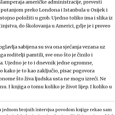
šlamperaja američke administracije, prevesti
putanjom preko Londona i Istanbula u Osijek i
jno položiti u grob. Ujedno toliko ima i slika iz
tinjstva, do školovanja u Americi, gdje je i proveo
poglavlja sabijena su sva ona sjećanja vezana uz
a roditelji pamtili, sve ono što je činilo i
a. Ujedno je to i dnevnik jedne ogromne,
o kako je to kao zaključio, pisac pogovora
 onome što živa ljudska usta ne mogu izreći. Ne
nu. I knjiga o tomu koliko je život lijep. I koliko u
 u jednom brojnih intervjua povodom knjige rekao sam