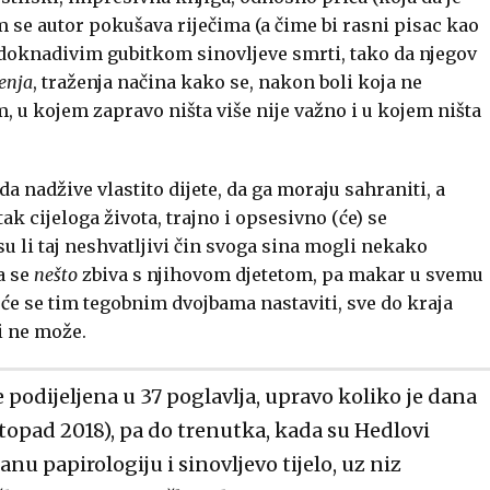
m se autor pokušava riječima (a čime bi rasni pisac kao
adoknadivim gubitkom sinovljeve smrti, tako da njegov
enja
, traženja načina kako se, nakon boli koja ne
m, u kojem zapravo ništa više nije važno i u kojem ništa
a nadžive vlastito dijete, da ga moraju sahraniti, a
ak cijeloga života, trajno i opsesivno (će) se
jesu li taj neshvatljivi čin svoga sina mogli nekako
a se
nešto
zbiva s njihovom djetetom, pa makar u svemu
 će se tim tegobnim dvojbama nastaviti, sve do kraja
 i ne može.
e podijeljena u 37 poglavlja, upravo koliko je dana
stopad 2018), pa do trenutka, kada su Hedlovi
nu papirologiju i sinovljevo tijelo, uz niz