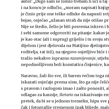
autor: „Dugo sam se lomio trebam li ući u taj 
i na koncu je odlučio, „moram napisati knjig
je činio prije one teške odluke da napusti svi
bojao, osjećao „užasan strah da nije otišao p
Nije se štedio, želio je biti posvema iskren i
i sebi samome odgovoriti na pitanje: kakav je 
je kao otac (ali i suprug) griješio i tu svoju 
dijelom i jest djelovala na Matijino djetinjstv
roditelja, rat itd.), na njegovo osjetljivo biće
tražio nekakvo isprazno
razumijevanje
, utjeh
nepodnošljivom boli konstatira činjenice, ka
Naravno, žali što sve, ili barem većinu toga ni
iskazati osjećaje prema sinu, što ga nije češć
s pravom i razlogom imao i zašto ponositi, al
odlagao za kasnije,
škrtario
na iskazivanju em
pretek, da bi se u jednom trenutku, hipu sve 
čak i fotografije vremenom ipak blijede, malo