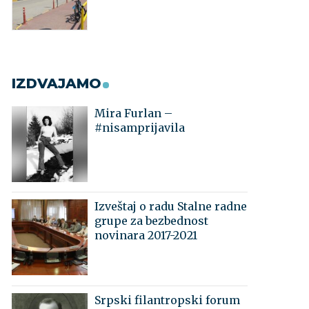
IZDVAJAMO
Mira Furlan –
#nisamprijavila
Izveštaj o radu Stalne radne
grupe za bezbednost
novinara 2017-2021
Srpski filantropski forum