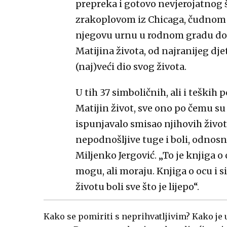
prepreka i gotovo nevjerojatnog 
zrakoplovom iz Chicaga, čudnom 
njegovu urnu u rodnom gradu dosto
Matijina života, od najranijeg dje
(naj)veći dio svog života.
U tih 37 simboličnih, ali i teških 
Matijin život, sve ono po čemu su g
ispunjavalo smisao njihovih život
nepodnošljive tuge i boli, odnosn
Miljenko Jergović. „To je knjiga o
mogu, ali moraju. Knjiga o ocu i si
životu boli sve što je lijepo“.
Kako se pomiriti s neprihvatljivim? Kako je