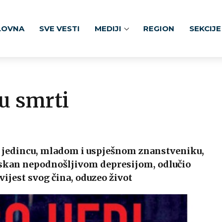
LOVNA
SVE VESTI
MEDIJI
REGION
SEKCIJE
lu smrti
nu jedincu, mladom i uspješnom znanstveniku,
iskan nepodnošljivom depresijom, odlučio
svijest svog čina, oduzeo život