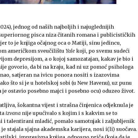
2024), jednog od naših najboljih i najuglednijih
uperiornog pisca niza čitanih romana i publicističkih
r to je knjiga očajnog oca o Matiji, sinu jedincu,
om američkom sveučilištu
Yale
koji, po svemu sudeći
jom depresijom, a o kojoj samozatajan, kakav je bio i
ije govorio, da bi na kraju, kad ni uz pomoć psihologa
 znao, satjeran na ivicu ponora nositi s izazovima
ako što si je u hotelskoj sobi (u New Havenu), uz punu
a je ostavio posebno majci i posebno ocu) oduzeo život.
tljiva, šokantna vijest i strašna činjenica odjeknula je
šta
izvana
nije upućivalo s kojim i s kakvim se to
 i talentirani mladić, pomalo samotnjak i zaljubljenik
je stajala sjajna akademska karijera, nosi i(li) suočava.
o, stilski, impresivna knjiga, odnosno priča (koja da je