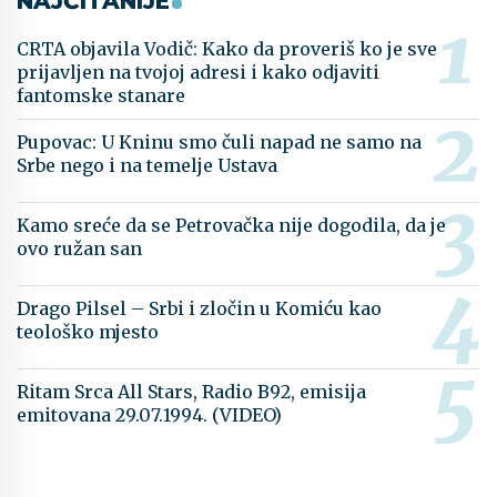
NAJČITANIJE
CRTA objavila Vodič: Kako da proveriš ko je sve
prijavljen na tvojoj adresi i kako odjaviti
fantomske stanare
Pupovac: U Kninu smo čuli napad ne samo na
Srbe nego i na temelje Ustava
Kamo sreće da se Petrovačka nije dogodila, da je
ovo ružan san
Drago Pilsel – Srbi i zločin u Komiću kao
teološko mjesto
Ritam Srca All Stars, Radio B92, emisija
emitovana 29.07.1994. (VIDEO)