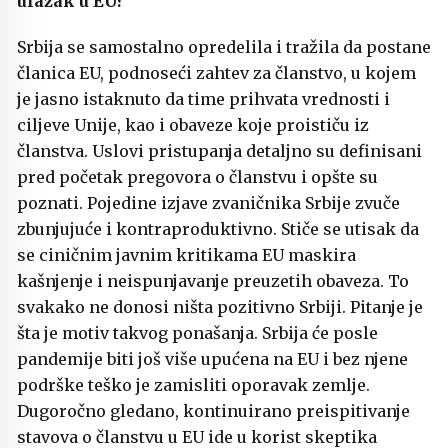
ulazak u EU?
Srbija se samostalno opredelila i tražila da postane
članica EU, podnoseći zahtev za članstvo, u kojem
je jasno istaknuto da time prihvata vrednosti i
ciljeve Unije, kao i obaveze koje proističu iz
članstva. Uslovi pristupanja detaljno su definisani
pred početak pregovora o članstvu i opšte su
poznati. Pojedine izjave zvaničnika Srbije zvuče
zbunjujuće i kontraproduktivno. Stiče se utisak da
se ciničnim javnim kritikama EU maskira
kašnjenje i neispunjavanje preuzetih obaveza. To
svakako ne donosi ništa pozitivno Srbiji. Pitanje je
šta je motiv takvog ponašanja. Srbija će posle
pandemije biti još više upućena na EU i bez njene
podrške teško je zamisliti oporavak zemlje.
Dugoročno gledano, kontinuirano preispitivanje
stavova o članstvu u EU ide u korist skeptika