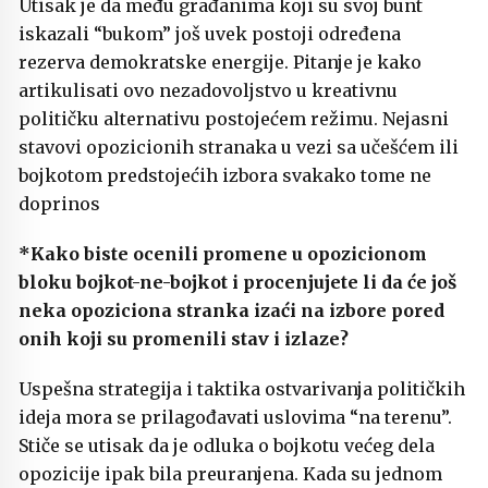
Utisak je da među građanima koji su svoj bunt
iskazali “bukom” još uvek postoji određena
rezerva demokratske energije. Pitanje je kako
artikulisati ovo nezadovoljstvo u kreativnu
političku alternativu postojećem režimu. Nejasni
stavovi opozicionih stranaka u vezi sa učešćem ili
bojkotom predstojećih izbora svakako tome ne
doprinos
*Kako biste ocenili promene u opozicionom
bloku bojkot-ne-bojkot i procenjujete li da će još
neka opoziciona stranka izaći na izbore pored
onih koji su promenili stav i izlaze?
Uspešna strategija i taktika ostvarivanja političkih
ideja mora se prilagođavati uslovima “na terenu”.
Stiče se utisak da je odluka o bojkotu većeg dela
opozicije ipak bila preuranjena. Kada su jednom