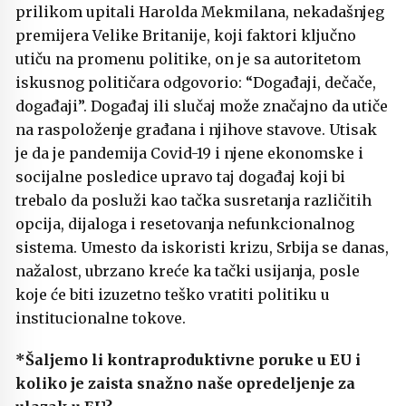
prilikom upitali Harolda Mekmilana, nekadašnjeg
premijera Velike Britanije, koji faktori ključno
utiču na promenu politike, on je sa autoritetom
iskusnog političara odgovorio: “Događaji, dečače,
događaji”. Događaj ili slučaj može značajno da utiče
na raspoloženje građana i njihove stavove. Utisak
je da je pandemija Covid-19 i njene ekonomske i
socijalne posledice upravo taj događaj koji bi
trebalo da posluži kao tačka susretanja različitih
opcija, dijaloga i resetovanja nefunkcionalnog
sistema. Umesto da iskoristi krizu, Srbija se danas,
nažalost, ubrzano kreće ka tački usijanja, posle
koje će biti izuzetno teško vratiti politiku u
institucionalne tokove.
*Šaljemo li kontraproduktivne poruke u EU i
koliko je zaista snažno naše opredeljenje za