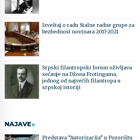
Izveštaj o radu Stalne radne grupe za
bezbednost novinara 2017-2021
Srpski filantropski forum oživljava
sećanje na Džona Frotingama,
jednog od najvećih filantropa u
srpskoj istoriji
NAJAVE
Predstava “Autorizacija” u Pozorištu