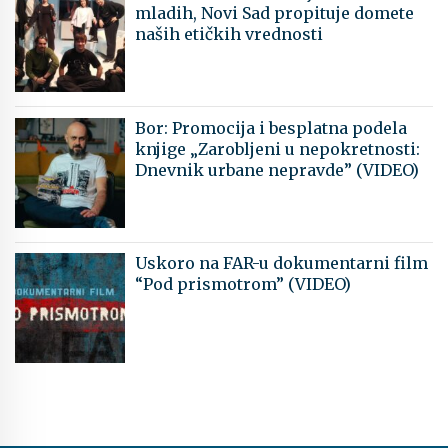
mladih, Novi Sad propituje domete
naših etičkih vrednosti
Bor: Promocija i besplatna podela
knjige „Zarobljeni u nepokretnosti:
Dnevnik urbane nepravde” (VIDEO)
Uskoro na FAR-u dokumentarni film
“Pod prismotrom” (VIDEO)