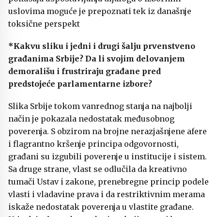
uslovima moguće je prepoznati tek iz današnje
toksične perspekt
*Kakvu sliku i jedni i drugi šalju prvenstveno
građanima Srbije? Da li svojim delovanjem
demorališu i frustriraju građane pred
predstojeće parlamentarne izbore?
Slika Srbije tokom vanrednog stanja na najbolji
način je pokazala nedostatak međusobnog
poverenja. S obzirom na brojne nerazjašnjene afere
i flagrantno kršenje principa odgovornosti,
građani su izgubili poverenje u institucije i sistem.
Sa druge strane, vlast se odlučila da kreativno
tumači Ustav i zakone, prenebregne princip podele
vlasti i vladavine prava i da restriktivnim merama
iskaže nedostatak poverenja u vlastite građane.