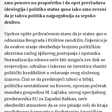
smo ponovo na prapočetku i da opet prevladava
ideologija i politika status quoa iako smo svesni
da je takva politika najpogubnija za srpsko
društvo.
Uprkos opšte prihvaćenom stavu da je status quo u
odnosima Beograda i Prištine neodrživ, činjenica je
da ovakvo stanje obezbeđuje brojnim političkim
akterima razlog njihovog postojanja i opstanka.
Normalizacija odnosa neće biti moguća sve dok se
svojevoljno, odvažno i iskreno ne investira vlastiti
politički kredibilitet u rešavanje ovog složenog
izazova. Čini se da predstojeći izbori u Srbiji,
politička nestabilnost na Kosovu, oprezan početak
mandata gospodina M. Lajčaka, novog specijalnog
predstavnika EU za Zapadni Balkan, neće
obezbediti atmosferu da se ovo pitanje reši do kraja
predizborne kampanje u Sjedinjenim Američkim