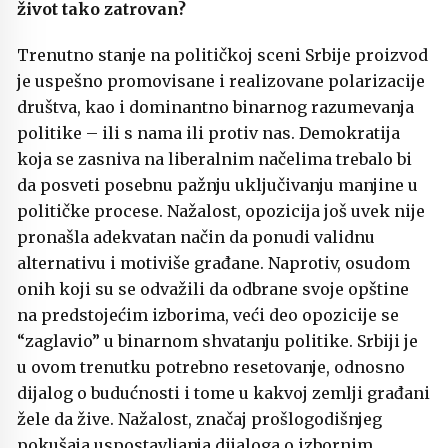
život tako zatrovan?
Trenutno stanje na političkoj sceni Srbije proizvod
je uspešno promovisane i realizovane polarizacije
društva, kao i dominantno binarnog razumevanja
politike – ili s nama ili protiv nas. Demokratija
koja se zasniva na liberalnim načelima trebalo bi
da posveti posebnu pažnju uključivanju manjine u
političke procese. Nažalost, opozicija još uvek nije
pronašla adekvatan način da ponudi validnu
alternativu i motiviše građane. Naprotiv, osudom
onih koji su se odvažili da odbrane svoje opštine
na predstojećim izborima, veći deo opozicije se
“zaglavio” u binarnom shvatanju politike. Srbiji je
u ovom trenutku potrebno resetovanje, odnosno
dijalog o budućnosti i tome u kakvoj zemlji građani
žele da žive. Nažalost, značaj prošlogodišnjeg
pokušaja uspostavljanja dijaloga o izbornim