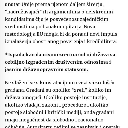
unutar Unije prema njenom daljem širenju,
“naoružavajući” ih argumentima o neiskrenim
kandidatima čija je posvećenost zajedničkim
vrednostima pod znakom pitanja. Nova
metodologija EU mogla bi da ponudi novi impuls
iznalaženju obostranog poverenja i kredibiliteta.
*
Ispada kao da nismo zreo narod ni država sa
ozbiljno izgrađenim društvenim odnosima i
jasnim državnopravnim statusom.
Ne slažem se s konstatacijom u vezi sa zrelošću
građana. Građani su onoliko “zreli” koliko im
država omogući. Ukoliko postoje institucije,
ukoliko vladaju zakoni i procedure i ukoliko
postoje slobodni i kritički mediji, onda građani
imaju mogućnost da slobodno i racionalno
odlučuju. Autoritarni režimi se zasnivaju i opstaju