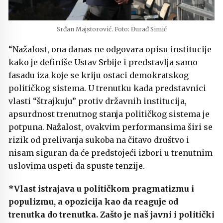
Srđan Majstorović. Foto: Đurađ Simić
“Nažalost, ona danas ne odgovara opisu institucije
kako je definiše Ustav Srbije i predstavlja samo
fasadu iza koje se kriju ostaci demokratskog
političkog sistema. U trenutku kada predstavnici
vlasti “štrajkuju” protiv državnih institucija,
apsurdnost trenutnog stanja političkog sistema je
potpuna. Nažalost, ovakvim performansima širi se
rizik od prelivanja sukoba na čitavo društvo i
nisam siguran da će predstojeći izbori u trenutnim
uslovima uspeti da spuste tenzije.
*Vlast istrajava u političkom pragmatizmu i
populizmu, a opozicija kao da reaguje od
trenutka do trenutka. Zašto je naš javni i politički