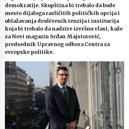
demokratije. Skupština bi trebalo da bude
mesto dijaloga različitih političkih opcija i
ublažavanja društvenih tenzija i institucija
koja bi trebalo da nadzire izvršnu vlast, kaže
za Novi magazin Srđan Majstorović,
predsednik Upravnog odbora Centra za
evropske politike.