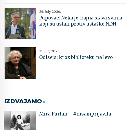
26. July 2026.
Pupovac: Neka je trajna slava svima
koji su ustali protiv ustaške NDH!
21. July 2026.
Odiseja: kroz biblioteku pa levo
IZDVAJAMO
Mira Furlan – #nisamprijavila