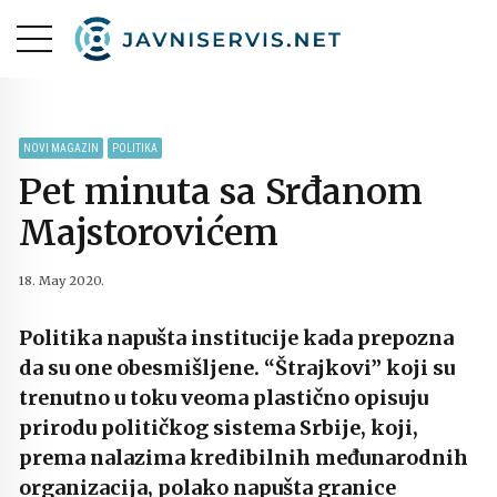
NOVI MAGAZIN
POLITIKA
Pet minuta sa Srđanom
Majstorovićem
18. May 2020.
Politika napušta institucije kada prepozna
da su one obesmišljene. “Štrajkovi” koji su
trenutno u toku veoma plastično opisuju
prirodu političkog sistema Srbije, koji,
prema nalazima kredibilnih međunarodnih
organizacija, polako napušta granice