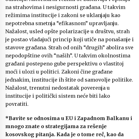
na strahovima i nesigurnosti građana. U takvim
režimima institucije i zakoni se uklanjaju kao
nepotrebna smetnja “efikasnom” upravljanju.
Nažalost, usled opšte polarizacije u društvu, strah
je postao vladajući princip koji utiče na ponašanje i
stavove građana. Strah od onih “drugih” abolira sve
nepodopštine ovih “naših”. U takvim okolnostima
građani postepeno gube perspektivu o vlastitoj
moći i ulozi u politici. Zakoni čine građane
jednakim, institucije ih štite od samovolje politike.
Nažalost, trenutni nedostatak poverenja u
institucije i politički sistem neće biti lako
povratiti.
*Bavite se odnosima u EU i Zapadnom Balkanu i
mnogo znate o strategijama za rešenje
kosovskog pitanja. Kada je o tome reč, kao da