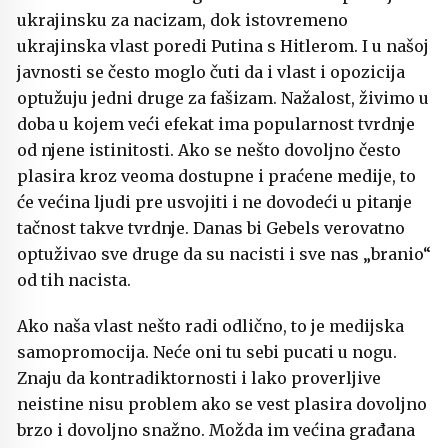
ukrajinsku za nacizam, dok istovremeno
ukrajinska vlast poredi Putina s Hitlerom. I u našoj
javnosti se često moglo čuti da i vlast i opozicija
optužuju jedni druge za fašizam. Nažalost, živimo u
doba u kojem veći efekat ima popularnost tvrdnje
od njene istinitosti. Ako se nešto dovoljno često
plasira kroz veoma dostupne i praćene medije, to
će većina ljudi pre usvojiti i ne dovodeći u pitanje
tačnost takve tvrdnje. Danas bi Gebels verovatno
optuživao sve druge da su nacisti i sve nas „branio“
od tih nacista.
Ako naša vlast nešto radi odlično, to je medijska
samopromocija. Neće oni tu sebi pucati u nogu.
Znaju da kontradiktornosti i lako proverljive
neistine nisu problem ako se vest plasira dovoljno
brzo i dovoljno snažno. Možda im većina građana