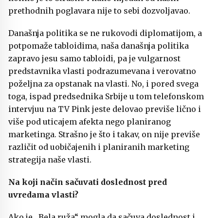
prethodnih poglavara nije to sebi dozvoljavao.
Današnja politika se ne rukovodi diplomatijom, a
potpomaže tabloidima, naša današnja politika
zapravo jesu samo tabloidi, pa je vulgarnost
predstavnika vlasti podrazumevana i verovatno
poželjna za opstanak na vlasti. No, i pored svega
toga, ispad predsednika Srbije u tom telefonskom
intervjuu na TV Pink jeste delovao previše lično i
više pod uticajem afekta nego planiranog
marketinga. Strašno je što i takav, on nije previše
različit od uobičajenih i planiranih marketing
strategija naše vlasti.
Na koji način sačuvati doslednost pred
uvredama vlasti?
Ako je „Bela ruža“ mogla da sačuva doslednost i