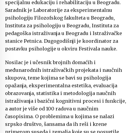
specijalnu edukaciju i rehabilitaciju u Beogradu.
Saradnik je Laboratorije za eksperimentalnu
psihologiju Filozofskog fakulteta u Beogradu,
Instituta za psihologiju u Beogradu, Instituta za
pedagoška istraživanja u Beogradu i Istraživačke
stanice Petnica. Dugogodišnji je koordinator za
postavku psihologije u okviru Festivala nauke.
Nosilac je i učesnik brojnih domaćih i
međunarodnih istraživačkih projekata i naučnih
skupova, teme kojima se bavi su psihologija
opažanja, eksperimentalna estetika, evaluacija
obrazovanja, statistika i metodologija naučnih
istraživanja i bazični kognitivni procesi i funkcije,
a autor je više od 100 radova u naučnim
časopisima. O problemima u kojima se nalazi
srpsko društvo, šansama da ih reši i krene
primerom suseda i zemalja koje su se posvetile