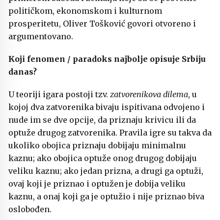
političkom, ekonomskom i kulturnom
prosperitetu, Oliver Tošković govori otvoreno i
argumentovano.
Koji fenomen / paradoks najbolje opisuje Srbiju
danas?
U teoriji igara postoji tzv.
zatvorenikova dilema
, u
kojoj dva zatvorenika bivaju ispitivana odvojeno i
nude im se dve opcije, da priznaju krivicu ili da
optuže drugog zatvorenika. Pravila igre su takva da
ukoliko obojica priznaju dobijaju minimalnu
kaznu; ako obojica optuže onog drugog dobijaju
veliku kaznu; ako jedan prizna, a drugi ga optuži,
ovaj koji je priznao i optužen je dobija veliku
kaznu, a onaj koji ga je optužio i nije priznao biva
oslobođen.