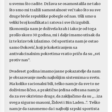
u svemu što radite. Država se osamostalila ne tako
što smo mi tražili samostalnost već tako što su sve
druge bivše republike pobegle od nas. Ušli smo u
veliki broj konflikata i ratova i sve ih izgubili.
Ekonomija nam je doživela krah i iako je od toga
prošlo skoro 30 godina, mi i dalje imamo utisak da
iz te krize tek izlazimo. Od sportista nam je ostao
samo Đoković, koji je koketiranjem sa
antivakcinalnim pokretima vratio priču da su „svi
protiv nas“.
Dvadeset godina imamo jasne pokazatelje da nam
je obrazovanje među najlošijim sistemima u svetu.
Ma koliko racionalni bili, teško nam je da sve to ne
doživimo lično, a praktično jedina odbrana nam je
da za sve okrivimo druge, da zaključimo da su „…iza
svega sigurno masoni, Židovi i Bin Laden…“. Teško
nam je da razumemo da i najbolji srpski sportista