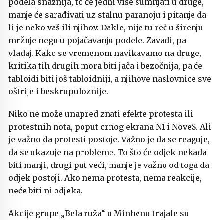
podela snažnija, to će jedni više sumnjati u druge,
manje će sarađivati uz stalnu paranoju i pitanje da
li je neko vaš ili njihov. Dakle, nije tu reč u širenju
mržnje nego u pojačavanju podele. Zavadi, pa
vladaj. Kako se vremenom navikavamo na druge,
kritika tih drugih mora biti jača i bezočnija, pa će
tabloidi biti još tabloidniji, a njihove naslovnice sve
oštrije i beskrupuloznije.
Niko ne može unapred znati efekte protesta ili
protestnih nota, poput crnog ekrana N1 i NoveS. Ali
je važno da protesti postoje. Važno je da se reaguje,
da se ukazuje na probleme. To što će odjek nekada
biti manji, drugi put veći, manje je važno od toga da
odjek postoji. Ako nema protesta, nema reakcije,
neće biti ni odjeka.
Akcije grupe „Bela ruža“ u Minhenu trajale su