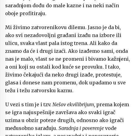
saradnjom dođu do male kazne i na neki način
oboje profitiraju.
Mi živimo zatvorenikovu dilemu. Jasno je da bi,
ako svi nezadovoljni građani izađu na izbore ili
ulicu, svaka vlast pala istog trena. Ali kako da
znamo da će i drugi izaći. Ako izađemo sami, onda
nas je malo, vlast se ne promeni i bivamo kažnjeni,
a oni koji su ostali kod kuće se provuku. I tako,
živimo čekajući da neko drugi izađe, protestuje,
glasa i donese nam promenu, dok upadamo u sve
težu i težu zatvorsku kaznu.
U vezi s tim je i tzv.
Nešov ekvilibrijum,
prema kojem
se igra najuspešnije završava ako svaki igrač
uzima u obzir poteze drugih, odnosno ako igrači
međusobno sarađuju.
Saradnja i poverenje
vode
zatvorenike izlazu, a nesaradnja i nepoverenje