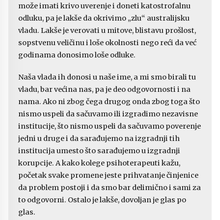
može imati krivo uverenje i doneti katostrofalnu
odluku, pa je lakše da okrivimo „zlu“ australijsku
vladu. Lakše je verovati u mitove, blistavu prošlost,
sopstvenu veličinu i loše okolnosti nego reći da već
godinama donosimo loše odluke.
Naša vlada ih donosi u naše ime, a mi smo birali tu
vladu, bar većina nas, pa je deo odgovornosti i na
nama. Ako ni zbog čega drugog onda zbog toga što
nismo uspeli da sačuvamo ili izgradimo nezavisne
institucije, što nismo uspeli da sačuvamo poverenje
jedni u druge i da sarađujemo na izgradnji tih
institucija umesto što sarađujemo u izgradnji
korupcije. A kako kolege psihoterapeuti kažu,
početak svake promene jeste prihvatanje činjenice
da problem postoji i da smo bar delimično i sami za
to odgovorni. Ostalo je lakše, dovoljan je glas po
glas.