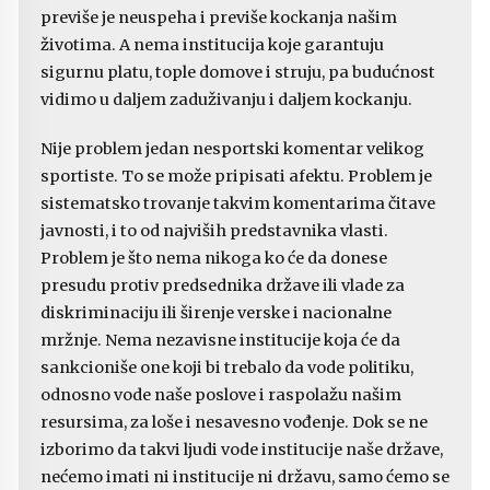
previše je neuspeha i previše kockanja našim
životima. A nema institucija koje garantuju
sigurnu platu, tople domove i struju, pa budućnost
vidimo u daljem zaduživanju i daljem kockanju.
Nije problem jedan nesportski komentar velikog
sportiste. To se može pripisati afektu. Problem je
sistematsko trovanje takvim komentarima čitave
javnosti, i to od najviših predstavnika vlasti.
Problem je što nema nikoga ko će da donese
presudu protiv predsednika države ili vlade za
diskriminaciju ili širenje verske i nacionalne
mržnje. Nema nezavisne institucije koja će da
sankcioniše one koji bi trebalo da vode politiku,
odnosno vode naše poslove i raspolažu našim
resursima, za loše i nesavesno vođenje. Dok se ne
izborimo da takvi ljudi vode institucije naše države,
nećemo imati ni institucije ni državu, samo ćemo se