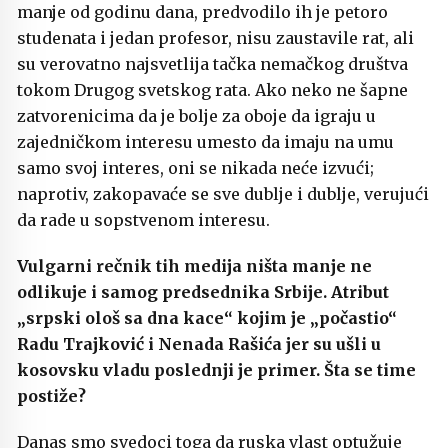
manje od godinu dana, predvodilo ih je petoro
studenata i jedan profesor, nisu zaustavile rat, ali
su verovatno najsvetlija tačka nemačkog društva
tokom Drugog svetskog rata. Ako neko ne šapne
zatvorenicima da je bolje za oboje da igraju u
zajedničkom interesu umesto da imaju na umu
samo svoj interes, oni se nikada neće izvući;
naprotiv, zakopavaće se sve dublje i dublje, verujući
da rade u sopstvenom interesu.
Vulgarni rečnik tih medija ništa manje ne
odlikuje i samog predsednika Srbije. Atribut
„srpski ološ sa dna kace“ kojim je „počastio“
Radu Trajković i Nenada Rašića jer su ušli u
kosovsku vladu poslednji je primer. Šta se time
postiže?
Danas smo svedoci toga da ruska vlast optužuje