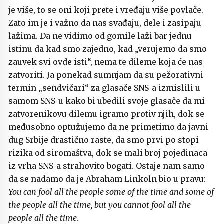
je više, to se oni koji prete i vređaju više povlače.
Zato im je i važno da nas svađaju, dele i zasipaju
lažima. Da ne vidimo od gomile laži bar jednu
istinu da kad smo zajedno, kad „verujemo da smo
zauvek svi ovde isti“, nema te dileme koja će nas
zatvoriti. Ja ponekad sumnjam da su pežorativni
termin „sendvičari“ za glasače SNS-a izmislili u
samom SNS-u kako bi ubedili svoje glasače da mi
zatvorenikovu dilemu igramo protiv njih, dok se
međusobno optužujemo da ne primetimo da javni
dug Srbije drastično raste, da smo prvi po stopi
rizika od siromaštva, dok se mali broj pojedinaca
iz vrha SNS-a strahovito bogati. Ostaje nam samo
da se nadamo da je Abraham Linkoln bio u pravu:
You can fool all the people some of the time and some of
the people all the time, but you cannot fool all the
people all the time
.