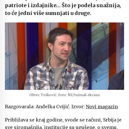
patriote i izdajnike… Što je podela snažnija,
to će jedni više sumnjati u druge.
Oliver Tošković. Foto: N1/Snimak ekrana
Razgovarala: Anđelka Cvijić. Izvor:
Novi magazin
Približava se kraj godine, svode se računi, Srbija je
sve siromašnija, institucije su ugušene, o svemu,