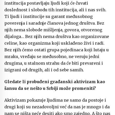
institucija postavljaju ljudi koji će čuvati
doslednost i slobodu tih institucija, ali i nas svih.
Ti ljudi i institucije su garant međusobnog
poverenja i saradnje članova jednog društva. Bez
njih nema slobode mišljenja, govora, otvorenog
dijaloga… Bez njih nema društva kao organizovane
celine, kao organizma koji usklađeno živi i radi.
Bez njih ćemo ostati grupa pojedinaca koji lutaju u
mraku, vređaju se međusobno, ne veruju jedni
drugima, u stalnom strahu da će biti prevareni i
izigrani od drugih, ali i od sebe samih.
Gledate li probuđeni građanski aktivizam kao
šansu da se nešto u Srbiji može promeniti?
Aktivizam pokazuje ljudima ne samo da postoje i
drugi koji su nezadovoljni već da nas je mnogo i da
nam se ništa neće desiti ako smo zajedno. A što nas