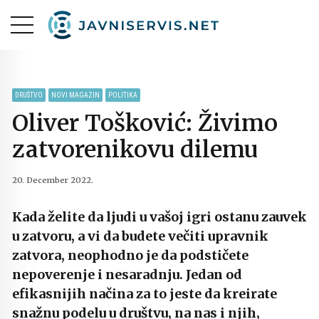
DRUŠTVO
NOVI MAGAZIN
POLITIKA
Oliver Tošković: Živimo
zatvorenikovu dilemu
20. December 2022.
Kada želite da ljudi u vašoj igri ostanu zauvek
u zatvoru, a vi da budete večiti upravnik
zatvora, neophodno je da podstičete
nepoverenje i nesaradnju. Jedan od
efikasnijih načina za to jeste da kreirate
snažnu podelu u društvu, na nas i njih,