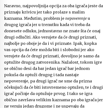
Naravno, najpovoljnija opcija za oba igrača jeste da
priznaju krivicu jer tako prolaze s malim
kaznama. Međutim, problem je
nepoverenje
u
drugog igrača jer u trenutku kada vi treba da
donesete odluku, jednostavno ne znate šta će onaj
drugi odlučiti. Ako verujete da će drugi priznati,
najbolje po oboje je da i vi priznate. Ipak, kopka
vas opcija da ćete možda biti i slobodni jer ako
verujete da će drugi priznati, dovoljno je samo da
optužite drugog zatvorenika. Nažalost, tokom igre
se obično desi da bar jedan igrač bar jednom
pokuša da optuži drugog i tada nastaje
nepoverenje, pa drugi igrač ne sme da prizna
očekujući da će biti istovremeno optužen, te i drugi
igrač počinje da optužuje prvog. I tako se igra
obično završava velikim kaznama po oba igrača jer
ne veruju jedan drugome i ne uspevaju da