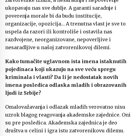
ukopavaju nas sve dublje. A garanti saradnje i
poverenja morale bi da budu institucije,
organizacije, opozicija… A trenutna vlast je sve to
uspela da razori ili kontroliše i ostavila nas
razdvojene, neorganizovane, nepoverljive i
nesaradljive u našoj zatvorenikovoj dilemi.
Kako tumačite uglavnom ista imena istaknutih
pojedinaca koji ukazuju na sve veću spregu
kriminala i vlasti? Da li je nedostatak novih
imena posledica odlaska mladih i obrazovanih
ljudi iz Srbije?
Omalovažavanja i odlazak mladih verovatno nisu
uzrok blagog reagovanja akademske zajednice. Oni
su pre posledica. Akademska zajednica je deo
društva u celini i igra istu zatvorenikovu dilemu.