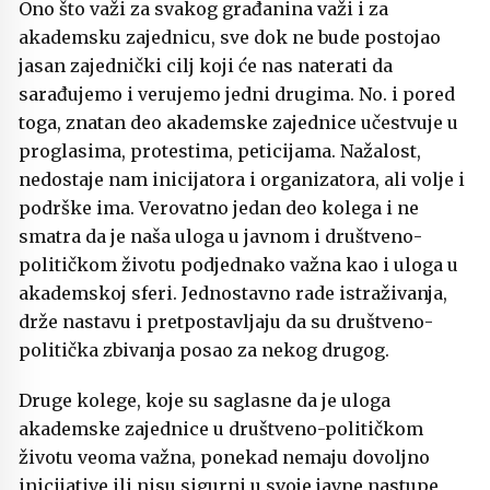
Ono što važi za svakog građanina važi i za
akademsku zajednicu, sve dok ne bude postojao
jasan zajednički cilj koji će nas naterati da
sarađujemo i verujemo jedni drugima. No. i pored
toga, znatan deo akademske zajednice učestvuje u
proglasima, protestima, peticijama. Nažalost,
nedostaje nam inicijatora i organizatora, ali volje i
podrške ima. Verovatno jedan deo kolega i ne
smatra da je naša uloga u javnom i društveno-
političkom životu podjednako važna kao i uloga u
akademskoj sferi. Jednostavno rade istraživanja,
drže nastavu i pretpostavljaju da su društveno-
politička zbivanja posao za nekog drugog.
Druge kolege, koje su saglasne da je uloga
akademske zajednice u društveno-političkom
životu veoma važna, ponekad nemaju dovoljno
inicijative ili nisu sigurni u svoje javne nastupe,