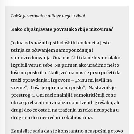
Lakše je verovati u mitove nego u život
Kako objašnjavate povratak Srbije mitovima?
Jedna od snažnih psiholoških tendencija jeste
težnja za očuvanjem samopouzdanja i
samovrednovanja. Ona nas štiti da ne bismo olako
izgubili veru u sebe. Na primer, ako uradimo nešto
loše na poslu ili u školi, većina nas će prvo početi da
traži opravdanja i izgovore – „Nisu mi javili na
vreme“, „Loša je oprema na poslu“, „Nastavnik je
prestrog“… Oni racionalniji i samokritičniji će se
ubrzo prebaciti na analizu sopstvenih grešaka, ali
drugi deo će ostati na traženju uzroka neuspeha u
drugima ili u nesrećnim okolnostima.
Zamislite sada da ste konstantno neuspešni gotovo