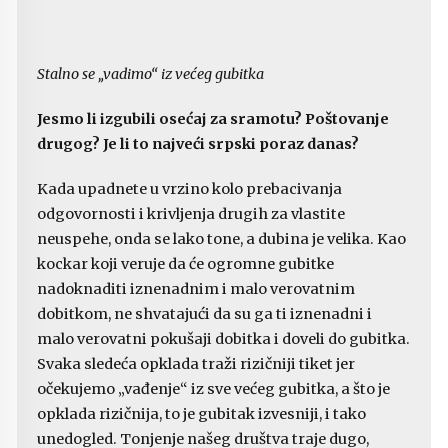
Stalno se „vadimo“ iz većeg gubitka
Jesmo li izgubili osećaj za sramotu? Poštovanje
drugog? Je li to najveći srpski poraz danas?
Kada upadnete u vrzino kolo prebacivanja
odgovornosti i krivljenja drugih za vlastite
neuspehe, onda se lako tone, a dubina je velika. Kao
kockar koji veruje da će ogromne gubitke
nadoknaditi iznenadnim i malo verovatnim
dobitkom, ne shvatajući da su ga ti iznenadni i
malo verovatni pokušaji dobitka i doveli do gubitka.
Svaka sledeća opklada traži rizičniji tiket jer
očekujemo „vađenje“ iz sve većeg gubitka, a što je
opklada rizičnija, to je gubitak izvesniji, i tako
unedogled. Tonjenje našeg društva traje dugo,