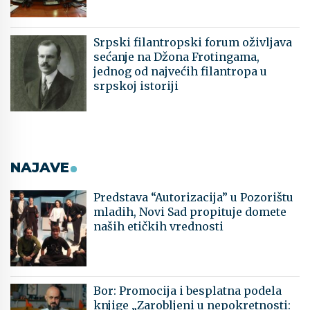
Srpski filantropski forum oživljava
sećanje na Džona Frotingama,
jednog od najvećih filantropa u
srpskoj istoriji
NAJAVE
Predstava “Autorizacija” u Pozorištu
mladih, Novi Sad propituje domete
naših etičkih vrednosti
Bor: Promocija i besplatna podela
knjige „Zarobljeni u nepokretnosti: