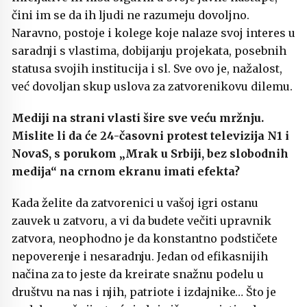
čini im se da ih ljudi ne razumeju dovoljno.
Naravno, postoje i kolege koje nalaze svoj interes u
saradnji s vlastima, dobijanju projekata, posebnih
statusa svojih institucija i sl. Sve ovo je, nažalost,
već dovoljan skup uslova za zatvorenikovu dilemu.
Mediji na strani vlasti šire sve veću mržnju.
Mislite li da će 24-časovni protest televizija N1 i
NovaS, s porukom „Mrak u Srbiji, bez slobodnih
medija“ na crnom ekranu imati efekta?
Kada želite da zatvorenici u vašoj igri ostanu
zauvek u zatvoru, a vi da budete večiti upravnik
zatvora, neophodno je da konstantno podstičete
nepoverenje i nesaradnju. Jedan od efikasnijih
načina za to jeste da kreirate snažnu podelu u
društvu na nas i njih, patriote i izdajnike… Što je