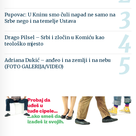
Pupovac: U Kninu smo čuli napad ne samo na
Srbe nego i na temelje Ustava
Drago Pilsel – Srbi i zločin u Komiću kao
teološko mjesto
Adriana Dukić – anđeo i na zemlji i na nebu
(FOTO GALERIJA/VIDEO)