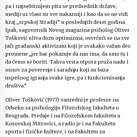
pa i najnebitnijem pita se predsednik države,
mediji uz vlast su sve nakazniji i kao da se ne vidi
kraj „srpskoj Stradiji“ u poslednjih deset godina.
Ipak, sagovornik Novog magazina psiholog Oliver
Tošković uliva dozu optimizma, osvrćući se na sve
jači građanski aktivizam koji je svakako važan deo
promene „jer bar pokazuje da nas ima, da smo tu i
da ćemo se boriti. Takva vrsta otpora pruža nadu i
osnov za poverenje i saradnju koji su baza
uspešnog igranja svake igre, pa i funkcionisanja
društva.“
Oliver Tošković (1977) vanredni je profesor na
Odseku za psihologiju Filozofskog fakulteta u
Beogradu. Predaje i na Filozofskom fakultetu u
Kosovskoj Mitrovici, a radio je i na Fakultetu
sporta i fizičke kulture, i na Fakultetu za