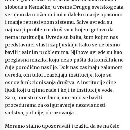
slobodu u Nemačkoj u vreme Drugog svetskog rata,
verujem da možemo i mi u daleko manje opasnom
i manje represivnom sistemu. Salve uvreda su
najmanji problem u društvu u kojem gotovo da
nema institucija. Uvrede su buka, šum kojim nas
predstavnici vlasti zapljuskuju kako se ne bismo
bavili realnim problemima. Njihove uvrede su kao
preglasna muzika koju neko pušta da komšiluk ne
čuje porodično nasilje. Dok nas zasipaju galamom
uvreda, oni tuku i razbijaju institucije, koje su
osnov funkcionisanja društva. A institucije čine
ljudi koji u njima rade i koji te institucije vode.
Zato, umesto uvredama, moramo se baviti
procedurama za osiguravanje nezavisnosti
sudstva, policije, obrazovanja…
Moramo stalno upozoravati i tražiti da se na čelo