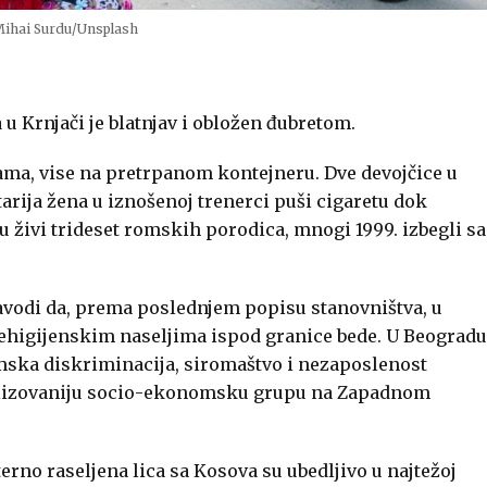
Mihai Surdu/Unsplash
u Krnjači je blatnjav i obložen đubretom.
ma, vise na pretrpanom kontejneru. Dve devojčice u
tarija žena u iznošenoj trenerci puši cigaretu dok
u živi trideset romskih porodica, mnogi 1999. izbegli sa
avodi da, prema poslednjem popisu stanovništva, u
 nehigijenskim naseljima ispod granice bede. U Beogradu
temska diskriminacija, siromaštvo i nezaposlenost
alizovaniju socio-ekonomsku grupu na Zapadnom
erno raseljena lica sa Kosova su ubedljivo u najtežoj