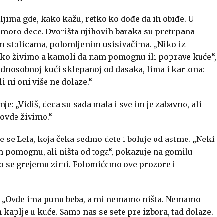
jima gde, kako kažu, retko ko dođe da ih obiđe. U
dmoro dece. Dvorišta njihovih baraka su pretrpana
 stolicama, polomljenim usisivačima. „Niko iz
 kako živimo a kamoli da nam pomognu ili poprave kuće“,
jednosobnoj kući sklepanoj od dasaka, lima i kartona:
 ni oni više ne dolaze.“
je: „Vidiš, deca su sada mala i sve im je zabavno, ali
 ovde živimo.“
e se Lela, koja čeka sedmo dete i boluje od astme. „Neki
nam pomognu, ali ništa od toga“, pokazuje na gomilu
ko se grejemo zimi. Polomićemo ove prozore i
ja. „Ovde ima puno beba, a mi nemamo ništa. Nemamo
 kaplje u kuće. Samo nas se sete pre izbora, tad dolaze.