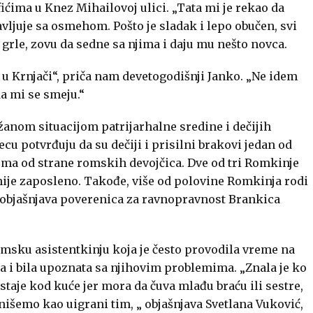
ima u Knez Mihailovoj ulici. „Tata mi je rekao da
vljuje sa osmehom. Pošto je sladak i lepo obučen, svi
 grle, zovu da sedne sa njima i daju mu nešto novca.
u Krnjači“, priča nam devetogodišnji Janko. „Ne idem
da mi se smeju.“
anom situacijom patrijarhalne sredine i dečijih
u potvrđuju da su dečiji i prisilni brakovi jedan od
ma od strane romskih devojčica. Dve od tri Romkinje
nije zaposleno. Takođe, više od polovine Romkinja rodi
 objašnjava poverenica za ravnopravnost Brankica
msku asistentkinju koja je često provodila vreme na
a i bila upoznata sa njihovim problemima. „Znala je ko
taje kod kuće jer mora da čuva mlađu braću ili sestre,
šemo kao uigrani tim, „ objašnjava Svetlana Vuković,