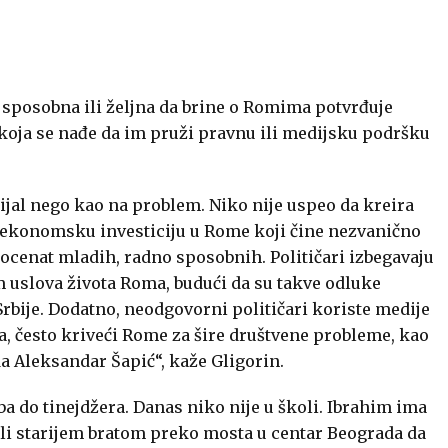
 sposobna ili željna da brine o Romima potvrđuje
h koja se nađe da im pruži pravnu ili medijsku podršku
ijal nego kao na problem. Niko nije uspeo da kreira
la ekonomsku investiciju u Rome koji čine nezvanično
procenat mladih, radno sposobnih. Političari izbegavaju
m uslova života Roma, budući da su takve odluke
bije. Dodatno, neodgovorni političari koriste medije
a, često kriveći Rome za šire društvene probleme, kao
a Aleksandar Šapić“, kaže Gligorin.
ba do tinejdžera. Danas niko nije u školi. Ibrahim ima
li starijem bratom preko mosta u centar Beograda da