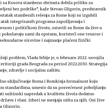
ani sa Kosova stambeno zbrinuta dobila priliku za
vljeni bez podrške“, kaže Stevan Gligorin, predstavnik
tatak stambenih rešenja za Rome koji su izgubili
atak integrisanih programa zapošljavanja i
avnom i političkom životu, ostavili su Rome da žive u
pokušavaju sami da opstanu, koristeći one resurse i
 sekundarne sirovine i najmanje plaćeni fizički
ji problem, Vlada Srbije je, u februaru 2022. usvojila
teritoriji grada Beograda za period 2022-2030. Strategija
je, zdravlje i socijalnu zaštitu.
jalno uključivanje Roma i Romkinja formalnost koju
kim standardima, umesto da su posvećenost poboljšanju
ati suštinski napredak u kvalitetu života dodatno
ržavu i vlast. Izbori ne menjaju ništa za njih. Oni žive
a Gligorin.