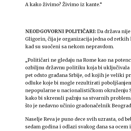
A kako živimo? Živimo iz kante.“
NEODGOVORNI POLITIČARI:
Da država nije
Gligorin, čija je organizacija jedna od retki
kad su suočeni sa nekom nepravdom.
„Političari ne gledaju na Rome kao na potenc
ozbiljnu državnu politiku koja bi uključiva
pet odsto građana Srbije, od kojih je veliki 
odluke koje bi mogle rezultirati poboljšanje
nepopularne u nacionalističkom okruženju Sr
kako bi skrenuli pažnju sa stvarnih problem
što je nedavno učinio gradonačelnik Beograd
Naselje Reva je puno dece svih uzrasta, od be
sedam godina i odlazi svakog dana sa ocem i