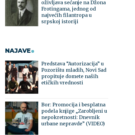
oživljava sećanje na Džona
Frotingama, jednog od
najvećih filantropa u
srpskoj istoriji
NAJAVE
Predstava “Autorizacija” u
Pozorištu mladih, Novi Sad
propituje domete naših
etičkih vrednosti
Bor: Promocija i besplatna
podela knjige „Zarobljeni u
nepokretnosti: Dnevnik
urbane nepravde” (VIDEO)