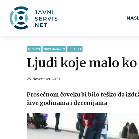
NAS
DRUŠTVO
NOVI MAGAZIN
POLITIKA
Ljudi koje malo ko 
25. November 2023.
Prosečnom čoveku bi bilo teško da izdr
žive godinama i decenijama