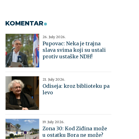
KOMENTAR
26. July 2026.
Pupovac: Neka je trajna
slava svima koji su ustali
protiv ustaške NDH!
21. July 2026.
Odiseja: kroz biblioteku pa
levo
19. July 2026.
Zona 30: Kod Ziđina može
u ostatku Bora ne može?