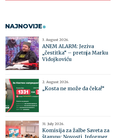
NAJNOVIJE
3. August 2026.
ANEM ALARM: Jeziva
„čestitka“ – pretnja Marku
Vidojkoviću
2. August 2026.
„Kosta ne može da čeka!“
31. July 2026.
Komisija za žalbe Saveta za
štampu: Novosti, Informer