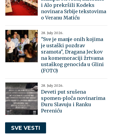
i Alo prekršili Kodeks
novinara Srbije tekstovima
o Veranu Matiću
28. July 2026.
"Sve je manje onih kojima
je ustaški pozdrav
sramota", Dragana Jeckov
na komemoraciji žrtvama
ustaškog genocida u Glini
(FOTO)
28. July 2026.
Deveti put srušena
spomen-ploča novinarima
Đuru Slavuju i Ranku
Pereniću
SVE VESTI