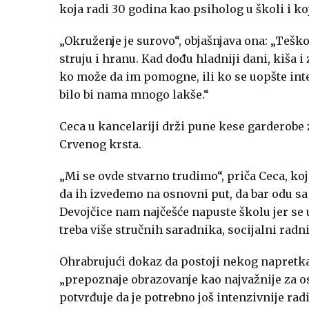
koja radi 30 godina kao psiholog u školi i ko
„Okruženje je surovo“, objašnjava ona: „Tešk
struju i hranu. Kad dođu hladniji dani, kiša 
ko može da im pomogne, ili ko se uopšte inte
bilo bi nama mnogo lakše.“
Ceca u kancelariji drži pune kese garderobe z
Crvenog krsta.
„Mi se ovde stvarno trudimo“, priča Ceca, ko
da ih izvedemo na osnovni put, da bar odu s
Devojčice nam najčešće napuste školu jer se ud
treba više stručnih saradnika, socijalni radn
Ohrabrujući dokaz da postoji nekog napretka
„prepoznaje obrazovanje kao najvažnije za o
potvrđuje da je potrebno još intenzivnije rad