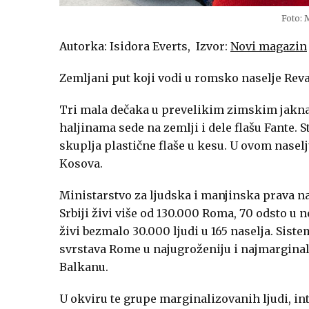
Foto: 
Autorka: Isidora Everts, Izvor:
Novi magazin
Zemljani put koji vodi u romsko naselje Reva 
Tri mala dečaka u prevelikim zimskim jakna
haljinama sede na zemlji i dele flašu Fante. S
skuplja plastične flaše u kesu. U ovom naselj
Kosova.
Ministarstvo za ljudska i manjinska prava n
Srbiji živi više od 130.000 Roma, 70 odsto u
živi bezmalo 30.000 ljudi u 165 naselja. Sis
svrstava Rome u najugroženiju i najmargin
Balkanu.
U okviru te grupe marginalizovanih ljudi, int