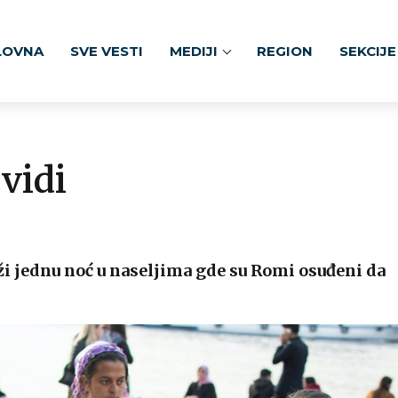
LOVNA
SVE VESTI
MEDIJI
REGION
SEKCIJE
vidi
ži jednu noć u naseljima gde su Romi osuđeni da