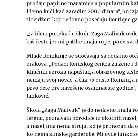
prodaje papirne maramice u popularnim kafić
idemo kući kad zaradim 2000 dinara“, on izja
tinejdžeri koji redovno posećuju Boutique ga
„Ja idem ponekad u školu Zaga Malivuk ovde 
baš često jer mi patike imaju rupe, pa će svi 
Mlade Romkinje se suočavaju sa dodatno otež
brakova. „Podaci Romskog centra za žene i dec
ključnih uzroka napuštanja obrazovnog siste
nemaju svoj novac, a čak 75 odsto Romkinja 
prvo dete pre navršene osamnaeste godine“,
Janković.
Škola „Zaga Malivuk“ je do nedavno imala ro
terenu, poznavala porodice iz okolnih naselj
u naseljima nema struju, ko je primoran da os
ko nema zimske garderobe. Mi ovde funkcioni