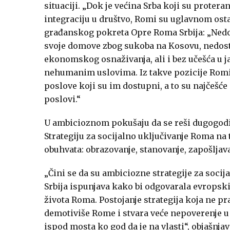
situaciji. „Dok je većina Srba koji su proter
integraciju u društvo, Romi su uglavnom osta
građanskog pokreta Opre Roma Srbija: „Nedos
svoje domove zbog sukoba na Kosovu, nedost
ekonomskog osnaživanja, ali i bez učešća u j
nehumanim uslovima. Iz takve pozicije Romi 
poslove koji su im dostupni, a to su najčešće
poslovi.“
U ambicioznom pokušaju da se reši dugogodišn
Strategiju za socijalno uključivanje Roma na 
obuhvata: obrazovanje, stanovanje, zapošljavan
„Čini se da su ambiciozne strategije za soci
Srbija ispunjava kako bi odgovarala evrops
života Roma. Postojanje strategija koja ne pr
demotiviše Rome i stvara veće nepoverenje u d
ispod mosta ko god da je na vlasti“, objašnjav