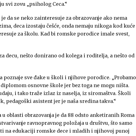
ju svi zovu „psiholog Ceca.“
o je da se neko zainteresuje za obrazovanje ako nema
i zima, deca izostaju češće, onda nemaju nikoga kod kuće
resuje za školu. Kad bi romske porodice imale svest,
a decu, nešto donirano od kolega i roditelja, a nešto od
ja poznaje sve đake u školi i njihove porodice. „Probamo
a diplomom osnovne škole jer bez toga ne mogu ništa.
aju, i tako traže izlaz iz naselja, iz siromaštva. Školi
ik, pedagoški asistent jer je naša sredina takva.“
 u oblasti obrazovanja je da 88 odsto anketiranih Roma
stvarivanje ravnopravnog položaja u društvu, što samo
iti na edukaciji romske dece i mladih i njihovoj punoj