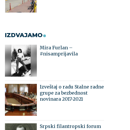
IZDVAJAMO
Mira Furlan –
#nisamprijavila
Izveštaj o radu Stalne radne
grupe za bezbednost
novinara 2017-2021
Srpski filantropski forum