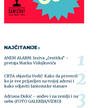
NAJČITANIJE
ANEM ALARM: Jeziva „čestitka“ –
pretnja Marku Vidojkoviću
CRTA objavila Vodič: Kako da proveriš
ko je sve prijavljen na tvojoj adresi i
kako odjaviti fantomske stanare
Adriana Dukić – anđeo i na zemlji i na
nebu (FOTO GALERIJA/VIDEO)