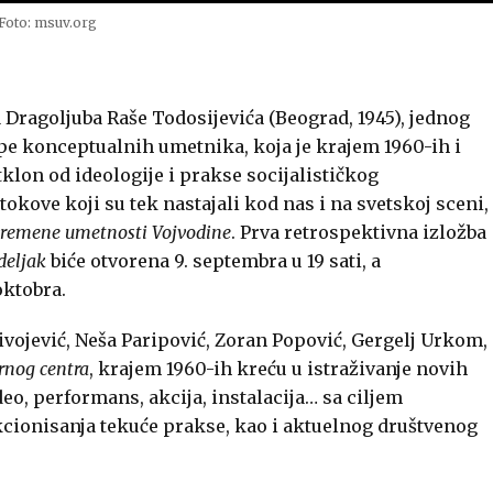
Foto: msuv.org
ragoljuba Raše Todosijevića (Beograd, 1945), jednog
e konceptualnih umetnika, koja je krajem 1960-ih i
klon od ideologije i prakse socijalističkog
okove koji su tek nastajali kod nas i na svetskoj sceni,
remene umetnosti Vojvodine
. Prva retrospektivna izložba
deljak
biće otvorena 9. septembra u 19 sati, a
oktobra.
vojević, Neša Paripović, Zoran Popović, Gergelj Urkom,
rnog centra
, krajem 1960-ih kreću u istraživanje novih
eo, performans, akcija, instalacija… sa ciljem
nkcionisanja tekuće prakse, kao i aktuelnog društvenog