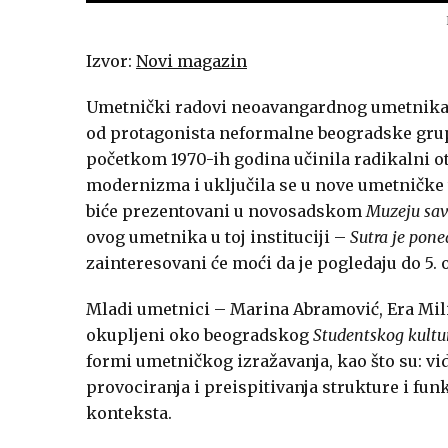
Izvor:
Novi magazin
Umetnički radovi neoavangardnog umetnika D
od protagonista neformalne beogradske grup
početkom 1970-ih godina učinila radikalni ot
modernizma i uključila se u nove umetničke t
biće prezentovani u novosadskom
Muzeju sav
ovog umetnika u toj instituciji –
Sutra je pone
zainteresovani će moći da je pogledaju do 5. 
Mladi umetnici – Marina Abramović, Era Mili
okupljeni oko beogradskog
Studentskog kultu
formi umetničkog izražavanja, kao što su: vid
provociranja i preispitivanja strukture i fu
konteksta.