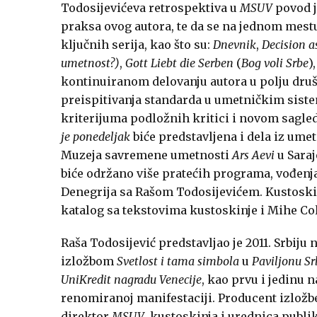
Todosijevićeva retrospektiva u
MSUV
povod j
praksa ovog autora, te da se na jednom mest
ključnih serija, kao što su:
Dnevnik
,
Decision a
umetnost?)
,
Gott Liebt die Serben
(
Bog voli Srbe
)
kontinuiranom delovanju autora u polju druš
preispitivanja standarda u umetničkim sist
kriterijuma podložnih kritici i novom sagle
je ponedeljak
biće predstavljena i dela iz ume
Muzeja savremene umetnosti
Ars Aevi
u Saraj
biće održano više pratećih programa, vođenja
Denegrija sa Rašom Todosijevićem. Kustoskinj
katalog sa tekstovima kustoskinje i Mihe Col
Raša Todosijević predstavljao je 2011. Srbiju
izložbom
Svetlost i tama simbola
u
Paviljonu Sr
UniKredit nagradu Venecije
, kao prvu i jedinu 
renomiranoj manifestaciji. Producent izložbe
direktor
MSUV
, kustoskinja i urednica publi