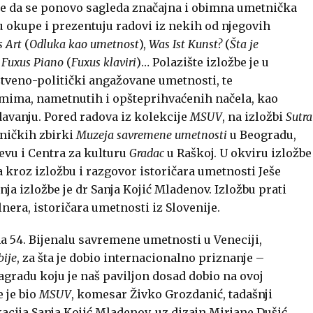
e da se ponovo sagleda značajna i obimna umetnička
u okupe i prezentuju radovi iz nekih od njegovih
s Art
(
Odluka kao umetnost
),
Was Ist Kunst?
(
Šta je
,
Fuxus Piano
(
Fuxus klaviri
)… Polazište izložbe je u
tveno-politički angažovane umetnosti, te
emima, nametnutih i opšteprihvaćenih načela, kao
davanju. Pored radova iz kolekcije
MSUV
, na izložbi
Sutra
tničkih zbirki
Muzeja savremene umetnosti
u Beogradu,
evu i Centra za kulturu
Gradac
u Raškoj. U okviru izložbe
 kroz izložbu i razgovor istoričara umetnosti Ješe
a izložbe je dr Sanja Kojić Mladenov. Izložbu prati
nera, istoričara umetnosti iz Slovenije.
 na 54. Bijenalu savremene umetnosti u Veneciji,
bije
, za šta je dobio internacionalno priznanje –
nagradu koju je naš paviljon dosad dobio na ovoj
 je bio
MSUV
, komesar Živko Grozdanić, tadašnji
kacija Sanja Kojić Mladenov, uz dizajn Mirjane Dušić.