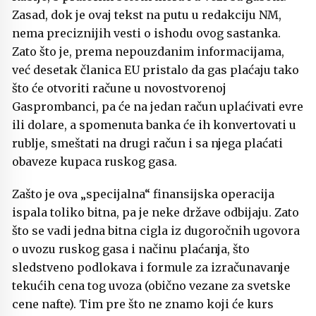
Zasad, dok je ovaj tekst na putu u redakciju NM,
nema preciznijih vesti o ishodu ovog sastanka.
Zato što je, prema nepouzdanim informacijama,
već desetak članica EU pristalo da gas plaćaju tako
što će otvoriti račune u novostvorenoj
Gasprombanci, pa će na jedan račun uplaćivati evre
ili dolare, a spomenuta banka će ih konvertovati u
rublje, smeštati na drugi račun i sa njega plaćati
obaveze kupaca ruskog gasa.
Zašto je ova „specijalna“ finansijska operacija
ispala toliko bitna, pa je neke države odbijaju. Zato
što se vadi jedna bitna cigla iz dugoročnih ugovora
o uvozu ruskog gasa i načinu plaćanja, što
sledstveno podlokava i formule za izračunavanje
tekućih cena tog uvoza (obično vezane za svetske
cene nafte). Tim pre što ne znamo koji će kurs