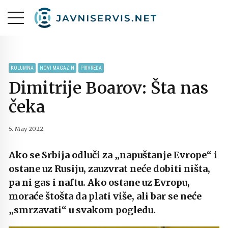
KOLUMNA
NOVI MAGAZIN
PRIVREDA
Dimitrije Boarov: Šta nas
čeka
5. May 2022.
Ako se Srbija odluči za „napuštanje Evrope“ i
ostane uz Rusiju, zauzvrat neće dobiti ništa,
pa ni gas i naftu. Ako ostane uz Evropu,
moraće štošta da plati više, ali bar se neće
„smrzavati“ u svakom pogledu.