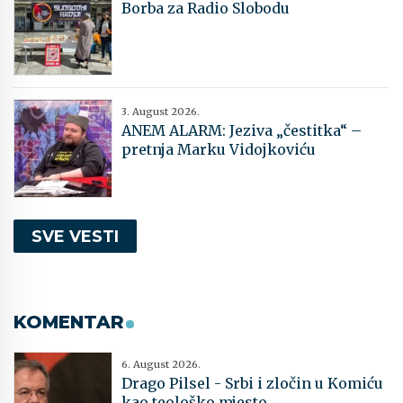
Borba za Radio Slobodu
3. August 2026.
ANEM ALARM: Jeziva „čestitka“ –
pretnja Marku Vidojkoviću
SVE VESTI
KOMENTAR
6. August 2026.
Drago Pilsel - Srbi i zločin u Komiću
kao teološko mjesto