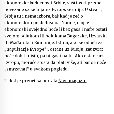
ekonomske budućnosti Srbije, suštinski prisno
povezane sa zemljama Evropske unije. U stvari,
Srbija tu i nema izbora, baš kad je reč o
ekonomskim posledicama. Naime, njoj je
ekonomski svejedno hoće li bez gasa i nafte ostati
svojom odlukom ili odlukama Bugarske, Hrvatske
ili Mađarske i Rumunije. Istina, ako se odluči za
„napuštanje Evrope“ i ostane uz Rusiju, zauzvrat
neće dobiti ništa, pa ni gas i naftu. Ako ostane uz
Evropu, moraće štošta da plati više, ali bar se neće
„smrzavati“ u svakom pogledu.
Tekst je prenet sa portala
Novi magazin
.