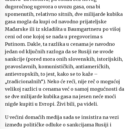
dugoročnog ugovora o uvozu gasa, ona bi
spomenutih, relativno sitnih, dve milijarde kubika
gasa mogla da kupi od navodno prijateljske
Mađarske ili iz skladišta u Baumgartneru po višoj
ceni od one kojoj se nada u pregovorima s
Putinom. Dakle, ta razlika u cenama je navodno
jedan od ključnih razloga da se Rusiji ne uvode
sankcije (pored mora onih slovenskih, istorijskih,
pravoslavnih, komunističkih, antiameričkih,
antievropskih, to jest, kako se to kaže –
„tradicionalnih“). Neko će reći, nije reč o mogućoj
velikoj razlici u cenama već o samoj mogućnosti da
se dve milijarde kubika gasa na jesen neće moći
nigde kupiti u Evropi. Živi bili, pa videli.
U većini domaćih medija sada se insistira na vezi
između političke odluke o sankcijama Rusiji i