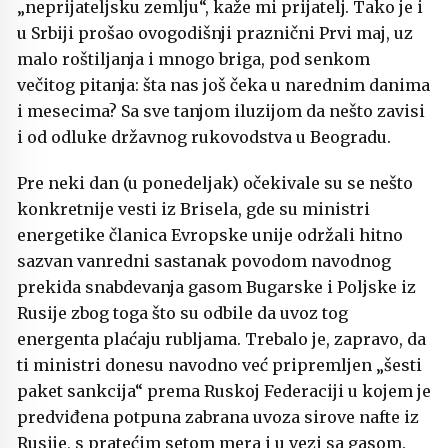
„neprijateljsku zemlju“, kaže mi prijatelj. Tako je i
u Srbiji prošao ovogodišnji praznični Prvi maj, uz
malo roštiljanja i mnogo briga, pod senkom
večitog pitanja: šta nas još čeka u narednim danima
i mesecima? Sa sve tanjom iluzijom da nešto zavisi
i od odluke državnog rukovodstva u Beogradu.
Pre neki dan (u ponedeljak) očekivale su se nešto
konkretnije vesti iz Brisela, gde su ministri
energetike članica Evropske unije održali hitno
sazvan vanredni sastanak povodom navodnog
prekida snabdevanja gasom Bugarske i Poljske iz
Rusije zbog toga što su odbile da uvoz tog
energenta plaćaju rubljama. Trebalo je, zapravo, da
ti ministri donesu navodno već pripremljen „šesti
paket sankcija“ prema Ruskoj Federaciji u kojem je
predviđena potpuna zabrana uvoza sirove nafte iz
Rusije, s pratećim setom mera i u vezi sa gasom.