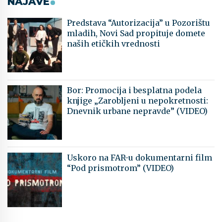
NAJAVE
Predstava “Autorizacija” u Pozorištu
mladih, Novi Sad propituje domete
naših etičkih vrednosti
Bor: Promocija i besplatna podela
knjige „Zarobljeni u nepokretnosti:
Dnevnik urbane nepravde” (VIDEO)
Uskoro na FAR-u dokumentarni film
“Pod prismotrom” (VIDEO)