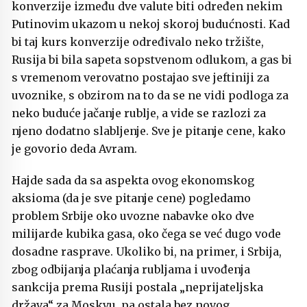
konverzije između dve valute biti određen nekim
Putinovim ukazom u nekoj skoroj budućnosti. Kad
bi taj kurs konverzije određivalo neko tržište,
Rusija bi bila sapeta sopstvenom odlukom, a gas bi
s vremenom verovatno postajao sve jeftiniji za
uvoznike, s obzirom na to da se ne vidi podloga za
neko buduće jačanje rublje, a vide se razlozi za
njeno dodatno slabljenje. Sve je pitanje cene, kako
je govorio deda Avram.
Hajde sada da sa aspekta ovog ekonomskog
aksioma (da je sve pitanje cene) pogledamo
problem Srbije oko uvozne nabavke oko dve
milijarde kubika gasa, oko čega se već dugo vode
dosadne rasprave. Ukoliko bi, na primer, i Srbija,
zbog odbijanja plaćanja rubljama i uvođenja
sankcija prema Rusiji postala „neprijateljska
država“ za Moskvu, pa ostala bez novog