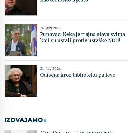
26. July 2026.
Pupovac: Neka je trajna slava svima
koji su ustali protiv ustaške NDH!
21. July 2026.
Odiseja: kroz biblioteku pa levo
IZDVAJAMO
Mira Furlan – #nisamprijavila