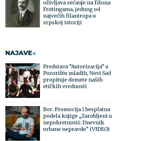
oživljava sećanje na Džona
Frotingama, jednog od
najvećih filantropa u
srpskoj istoriji
NAJAVE
Predstava “Autorizacija” u
Pozorištu mladih, Novi Sad
propituje domete naših
etičkih vrednosti
Bor: Promocija i besplatna
podela knjige „Zarobljeni u
nepokretnosti: Dnevnik
urbane nepravde” (VIDEO)