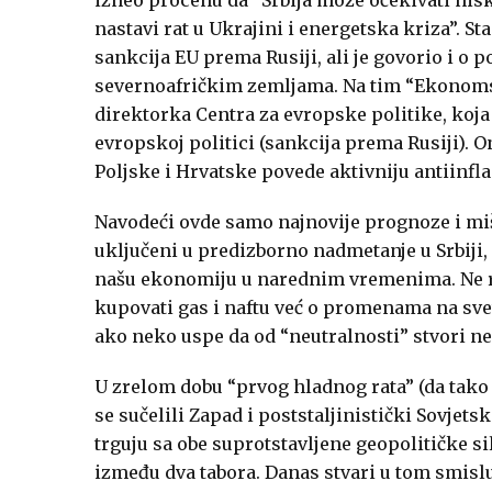
izneo procenu da “Srbija može očekivati nisk
nastavi rat u Ukrajini i energetska kriza”. Stan
sankcija EU prema Rusiji, ali je govorio i o 
severnoafričkim zemljama. Na tim “Ekonomsk
direktorka Centra za evropske politike, koja 
evropskoj politici (sankcija prema Rusiji). 
Poljske i Hrvatske povede aktivniju antiinfla
Navodeći ovde samo najnovije prognoze i miš
uključeni u predizborno nadmetanje u Srbiji
našu ekonomiju u narednim vremenima. Ne ra
kupovati gas i naftu već o promenama na svet
ako neko uspe da od “neutralnosti” stvori ne
U zrelom dobu “prvog hladnog rata” (da tak
se sučelili Zapad i poststaljinistički Sovjet
trguju sa obe suprotstavljene geopolitičke si
između dva tabora. Danas stvari u tom smislu 