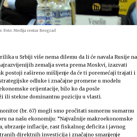
v. Foto: Medija centar Beograd
ika u Srbiji više nema dilemu da li će navala Rusije na
najrazvijenijih zemalja sveta prema Moskvi, izazvati
postoji rašireno mišljenje da će ti poremećaji trajati i
e strategijske odluke i značajne promene u modelu
ekonomske orijentacije, bilo ko da posle
 ili stekne dominantnu poziciju u vlasti.
i monitor (br. 67) mogli smo pročitati sumornu sumarnu
epru na našu ekonomiju: “Najvažnije makroekonomske
, ubrzanje inflacije, rast fiskalnog deficita i javnog
tranih direktnih investicija i značajno smanjenje