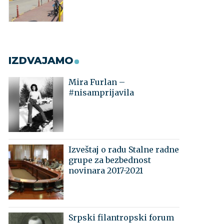
IZDVAJAMO
Mira Furlan –
#nisamprijavila
Izveštaj o radu Stalne radne
grupe za bezbednost
novinara 2017-2021
Srpski filantropski forum