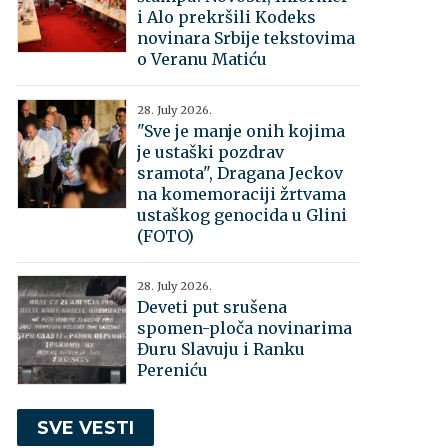
i Alo prekršili Kodeks
novinara Srbije tekstovima
o Veranu Matiću
28. July 2026.
"Sve je manje onih kojima
je ustaški pozdrav
sramota", Dragana Jeckov
na komemoraciji žrtvama
ustaškog genocida u Glini
(FOTO)
28. July 2026.
Deveti put srušena
spomen-ploča novinarima
Đuru Slavuju i Ranku
Pereniću
SVE VESTI