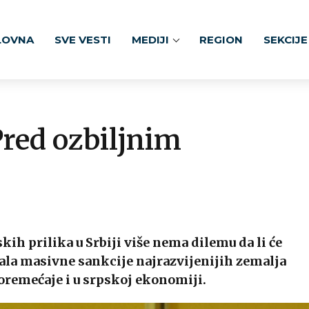
LOVNA
SVE VESTI
MEDIJI
REGION
SEKCIJE
Pred ozbiljnim
h prilika u Srbiji više nema dilemu da li će
vala masivne sankcije najrazvijenijih zemalja
oremećaje i u srpskoj ekonomiji.