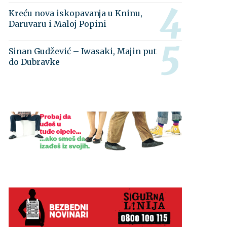
Kreću nova iskopavanja u Kninu,
Daruvaru i Maloj Popini
Sinan Gudžević – Iwasaki, Majin put
do Dubravke