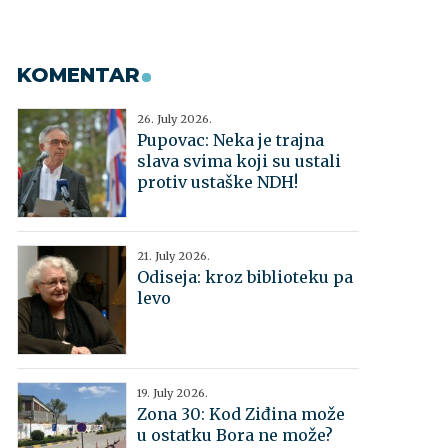
KOMENTAR
26. July 2026.
Pupovac: Neka je trajna
slava svima koji su ustali
protiv ustaške NDH!
21. July 2026.
Odiseja: kroz biblioteku pa
levo
19. July 2026.
Zona 30: Kod Ziđina može
u ostatku Bora ne može?