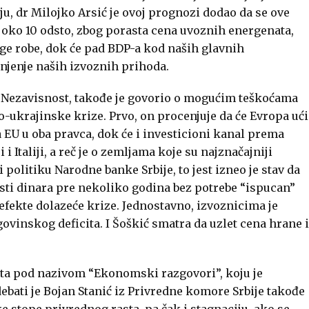
ju, dr Milojko Arsić je ovoj prognozi dodao da se ove
, oko 10 odsto, zbog porasta cena uvoznih energenata,
ge robe, dok će pad BDP-a kod naših glavnih
njenje naših izvoznih prihoda.
lu Nezavisnost, takođe je govorio o mogućim teškoćama
ukrajinske krize. Prvo, on procenjuje da će Evropa ući
sa EU u oba pravca, dok će i investicioni kanal prema
 i Italiji, a reč je o zemljama koje su najznačajniji
i politiku Narodne banke Srbije, to jest izneo je stav da
i dinara pre nekoliko godina bez potrebe “ispucan”
 efekte dolazeće krize. Jednostavno, izvoznicima je
vinskog deficita. I Šoškić smatra da uzlet cena hrane i
ata pod nazivom “Ekonomski razgovori”, koju je
debati je Bojan Stanić iz Privredne komore Srbije takođe