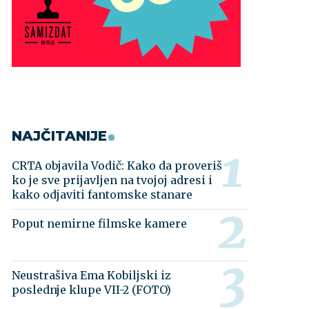
NAJČITANIJE
CRTA objavila Vodič: Kako da proveriš
ko je sve prijavljen na tvojoj adresi i
kako odjaviti fantomske stanare
Poput nemirne filmske kamere
Neustrašiva Ema Kobiljski iz
poslednje klupe VII-2 (FOTO)