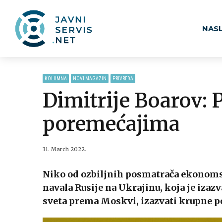
NAS
KOLUMNA
NOVI MAGAZIN
PRIVREDA
Dimitrije Boarov: 
poremećajima
31. March 2022.
Niko od ozbiljnih posmatrača ekonomski
navala Rusije na Ukrajinu, koja je izaz
sveta prema Moskvi, izazvati krupne p