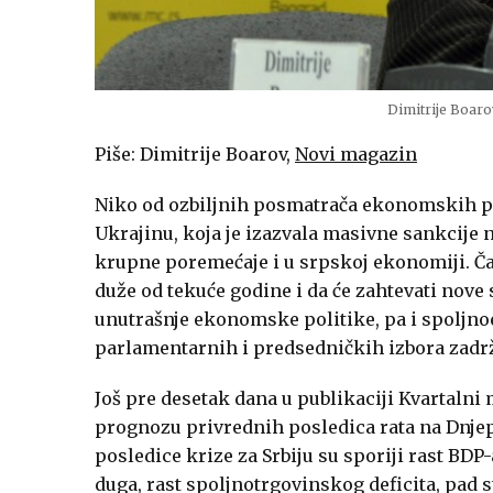
Dimitrije Boaro
Piše: Dimitrije Boarov,
Novi magazin
Niko od ozbiljnih posmatrača ekonomskih pril
Ukrajinu, koja je izazvala masivne sankcije 
krupne poremećaje i u srpskoj ekonomiji. Čak 
duže od tekuće godine i da će zahtevati nov
unutrašnje ekonomske politike, pa i spoljno
parlamentarnih i predsedničkih izbora zadrži
Još pre desetak dana u publikaciji Kvartaln
prognozu privrednih posledica rata na Dnj
posledice krize za Srbiju su sporiji rast BDP-a
duga, rast spoljnotrgovinskog deficita, pad s