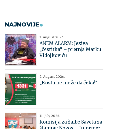
NAJNOVIJE
3. August 2026.
ANEM ALARM: Jeziva
„čestitka“ – pretnja Marku
Vidojkoviću
2. August 2026.
„Kosta ne može da čeka!“
31. July 2026.
Komisija za žalbe Saveta za
štampu: Novosti, Informer