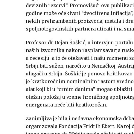
deviznih rezervi”. Promovišući ovu publikaci
godine može očekivati “dvocifrena inflacija”
nekih prehrambenih proizvoda, metala i dru
spoljnotrgovinskih partnera uticati i na sma
Profesor dr Dejan Šoškić, u intervjuu porta
naših izvoznika nakon rasplamsavanja rusko-
u recesiju, a to će otežavati i našu razmenu 
Srbiji biti sužen, naročito u Nemačkoj, Austriji
ulagači u Srbiju. Šoškić je ponovo kritikovao 
je kratkoročnim nominalnim rastom vrednost
alat koji bi u “crnim danima” mogao ublažiti
otežan položaj u vreme hroničnog spoljnotrgo
energenata neće biti kratkoročan.
Zanimljiva je bila i nedavna ekonomska deb
organizovala Fondacija Fridrih Ebert. Na toj 