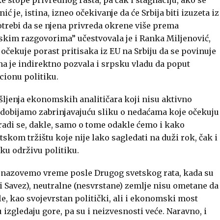
e stope privrednog rasta, pa čak i stagnaciju, ako se
ić je, istina, izneo očekivanje da će Srbija biti izuzeta iz
potrebi da se njena privreda okrene više prema
im razgovorima” učestvovala je i Ranka Miljenović,
očekuje porast pritisaka iz EU na Srbiju da se povinuje
Ona je indirektno pozvala i srpsku vladu da poput
cionu politiku.
ljenja ekonomskih analitičara koji nisu aktivno
, dobijamo zabrinjavajuću sliku o nedaćama koje očekuju
di se, dakle, samo o tome odakle ćemo i kako
skom tržištu koje nije lako sagledati na duži rok, čak i
ku održivu politiku.
o nazovemo vreme posle Drugog svetskog rata, kada su
ski Savez), neutralne (nesvrstane) zemlje nisu ometane da
le, kao svojevrstan politički, ali i ekonomski most
izgledaju gore, pa su i neizvesnosti veće. Naravno, i