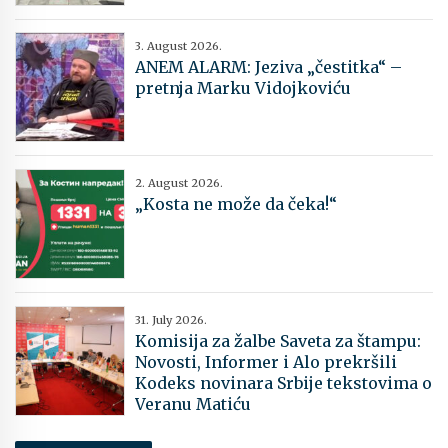
3. August 2026.
ANEM ALARM: Jeziva „čestitka“ –
pretnja Marku Vidojkoviću
2. August 2026.
„Kosta ne može da čeka!“
31. July 2026.
Komisija za žalbe Saveta za štampu:
Novosti, Informer i Alo prekršili
Kodeks novinara Srbije tekstovima o
Veranu Matiću