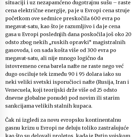
situaciji i uz nezapamćeno dugotrajnu sušu – raste
cena električne energije, pa je u Evropi cena struje
početkom ove sedmice preskočila 600 evra po
megavat-satu, kao što je razumljivo i da je cena
gasa u Evropi poslednjih dana poskočila još oko 20
odsto zbog nekih „ruskih opravki“ magistralnih
gasovoda, i on sada košta više od 300 evra po
megavat-satu, ali nije mnogo logično da
istovremeno cena barela nafte ne raste nego već
dugo osciluje tek između 90 i 95 dolara iako su
neki veliki svetski isporučioci nafte (Rusija, Iran i
Venecuela, koji teorijski drže više od 25 odsto
dnevne globalne ponude) pod novim ili starim
sankcijama velikih stalnih kupaca.
Čak ni izgledi za novu evropsku kontinentalnu
gasnu krizu u Evropi ne deluju toliko zastrašujuće
kao što su delovali proletos, kada je Putin vojskom