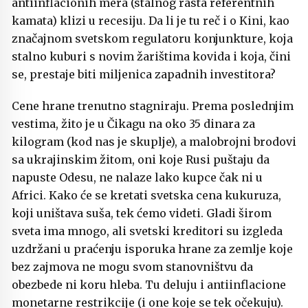
antiinflacionih mera (stalnog rasta referentnih
kamata) klizi u recesiju. Da li je tu reč i o Kini, kao
značajnom svetskom regulatoru konjunkture, koja
stalno kuburi s novim žarištima kovida i koja, čini
se, prestaje biti miljenica zapadnih investitora?
Cene hrane trenutno stagniraju. Prema poslednjim
vestima, žito je u Čikagu na oko 35 dinara za
kilogram (kod nas je skuplje), a malobrojni brodovi
sa ukrajinskim žitom, oni koje Rusi puštaju da
napuste Odesu, ne nalaze lako kupce čak ni u
Africi. Kako će se kretati svetska cena kukuruza,
koji uništava suša, tek ćemo videti. Gladi širom
sveta ima mnogo, ali svetski kreditori su izgleda
uzdržani u praćenju isporuka hrane za zemlje koje
bez zajmova ne mogu svom stanovništvu da
obezbede ni koru hleba. Tu deluju i antiinflacione
monetarne restrikcije (i one koje se tek očekuju).