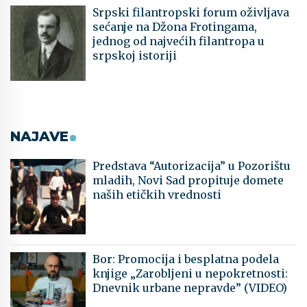
Srpski filantropski forum oživljava
sećanje na Džona Frotingama,
jednog od najvećih filantropa u
srpskoj istoriji
NAJAVE
Predstava “Autorizacija” u Pozorištu
mladih, Novi Sad propituje domete
naših etičkih vrednosti
Bor: Promocija i besplatna podela
knjige „Zarobljeni u nepokretnosti:
Dnevnik urbane nepravde” (VIDEO)