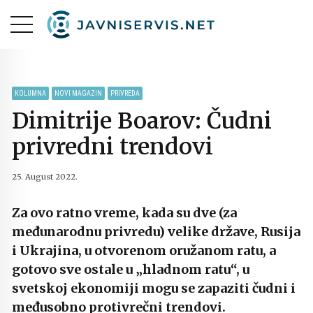
KOLUMNA
NOVI MAGAZIN
PRIVREDA
Dimitrije Boarov: Čudni
privredni trendovi
25. August 2022.
Za ovo ratno vreme, kada su dve (za
međunarodnu privredu) velike države, Rusija
i Ukrajina, u otvorenom oružanom ratu, a
gotovo sve ostale u „hladnom ratu“, u
svetskoj ekonomiji mogu se zapaziti čudni i
međusobno protivrečni trendovi.