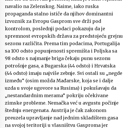
navalio na Zelenskog. Naime, iako ruska
propaganda stalno ističe da njihov dominantni
izvoznik za Evropu Gasprom sve drži pod
kontrolom, poslednji podaci pokazuju da je
spremnost evropskih država za predstojeću grejnu
sezonu različita. Prema tim podacima, Portugalija
sa 100 odsto popunjenosti spremišta i Poljska sa
98 odsto s najmanje briga čekaju punu sezonu
potrošnje gasa, a Bugarska (44 odsto) i Hrvatska
(44 odsto) imaju najviše zebnje. Svi ostali su „negde
između“ (osim možda Mađarske, koja se i dalje
uzda u svoje ugovore sa Rusima) i pokušavaju da
„nestandardnim merama“ pokriju očekivane
zimske probleme. Nemačka već u avgustu počinje
štednju energenata. Austrija je čak zakonom
preuzela upravljanje nad jednim skladištem gasa
na svojoj teritoriji u vlasništvu Gasproma jer