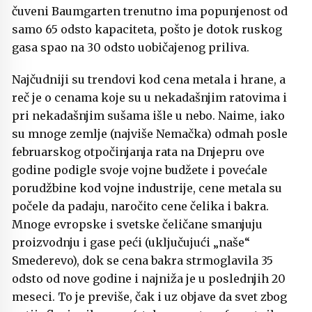
čuveni Baumgarten trenutno ima popunjenost od
samo 65 odsto kapaciteta, pošto je dotok ruskog
gasa spao na 30 odsto uobičajenog priliva.
Najčudniji su trendovi kod cena metala i hrane, a
reč je o cenama koje su u nekadašnjim ratovima i
pri nekadašnjim sušama išle u nebo. Naime, iako
su mnoge zemlje (najviše Nemačka) odmah posle
februarskog otpočinjanja rata na Dnjepru ove
godine podigle svoje vojne budžete i povećale
porudžbine kod vojne industrije, cene metala su
počele da padaju, naročito cene čelika i bakra.
Mnoge evropske i svetske čeličane smanjuju
proizvodnju i gase peći (uključujući „naše“
Smederevo), dok se cena bakra strmoglavila 35
odsto od nove godine i najniža je u poslednjih 20
meseci. To je previše, čak i uz objave da svet zbog