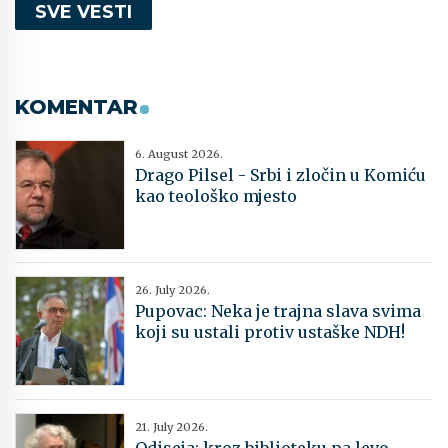
SVE VESTI
KOMENTAR
6. August 2026.
Drago Pilsel - Srbi i zločin u Komiću
kao teološko mjesto
26. July 2026.
Pupovac: Neka je trajna slava svima
koji su ustali protiv ustaške NDH!
21. July 2026.
Odiseja: kroz biblioteku pa levo