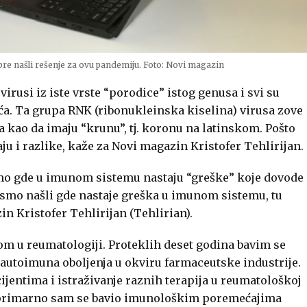
o pre našli rešenje za ovu pandemiju. Foto: Novi magazin
virusi iz iste vrste “porodice” istog genusa i svi su
eća. Ta grupa RNK (ribonukleinska kiselina) virusa zove
kao da imaju “krunu”, tj. koronu na latinskom. Pošto
aju i razlike, kaže za Novi magazin Kristofer Tehlirijan.
mo gde u imunom sistemu nastaju “greške” koje dovode
 smo našli gde nastaje greška u imunom sistemu, tu
in Kristofer Tehlirijan (Tehlirian).
jom u reumatologiji. Proteklih deset godina bavim se
 autoimuna oboljenja u okviru farmaceutske industrije.
jentima i istraživanje raznih terapija u reumatološkoj
i primarno sam se bavio imunološkim poremećajima