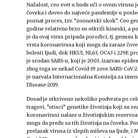
Nažalost, ceo svet u hodu uči o ovom virusu j
čoveka i doveo do najveće pandemije u posled
poznat proces, tzv. “zoonotski skok”. Ceo ge
godine relativno brzo su otkrili kineski, a p
je da ovaj virus pripada porodici, tj. genus
vrsta koronavirusa koji mogu da zaraze čove
bolesti ljudi, dok HKU1, NL63, OC43 i 229E p
je srodan SARS-u, koji je 2003. izazvao epid
zbog toga se nekad Covid-19 zove SARS-CoV-2. 
je nazvala Internacionalna Komisija za imeno
DIsease-2019.
Dosad je otkriveno nekoliko podvrsta po cel
tragovi, “otisci” genetike životinja koji su r
koronavirusi nalaze u životinjskim rezervoar
mogu da pređu sa tih životinja na čoveka. Post
prelazak virusa iz slepih miševa na ljude, i 