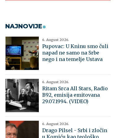
NAJNOVIJE
6. August 2026.
Pupovac: U Kninu smo čuli
napad ne samo na Srbe
nego i na temelje Ustava
6. August 2026.
Ritam Srca All Stars, Radio
B92, emisija emitovana
29.07.1994. (VIDEO)
6. August 2026.
Drago Pilsel - Srbi i zločin
u Komiću kao teološko