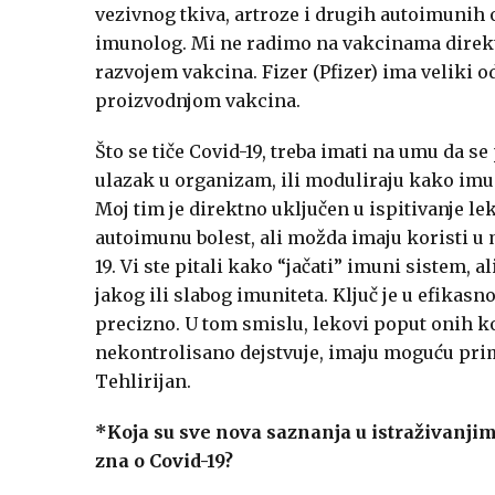
vezivnog tkiva, artroze i drugih autoimunih 
imunolog. Mi ne radimo na vakcinama direkt
razvojem vakcina. Fizer (Pfizer) ima veliki od
proizvodnjom vakcina.
Što se tiče Covid-19, treba imati na umu da se
ulazak u organizam, ili moduliraju kako imuni
Moj tim je direktno uključen u ispitivanje le
autoimunu bolest, ali možda imaju koristi u
19. Vi ste pitali kako “jačati” imuni sistem, al
jakog ili slabog imuniteta. Ključ je u efikas
precizno. U tom smislu, lekovi poput onih ko
nekontrolisano dejstvuje, imaju moguću primen
Tehlirijan.
*Koja su sve nova saznanja u istraživanjim
zna o
Covid-19?