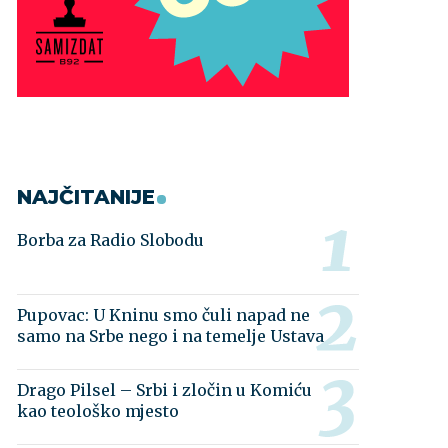
NAJČITANIJE
Borba za Radio Slobodu
Pupovac: U Kninu smo čuli napad ne
samo na Srbe nego i na temelje Ustava
Drago Pilsel – Srbi i zločin u Komiću
kao teološko mjesto