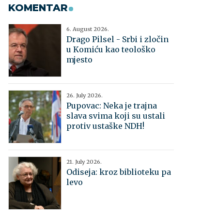
KOMENTAR
6. August 2026.
Drago Pilsel - Srbi i zločin
u Komiću kao teološko
mjesto
26. July 2026.
Pupovac: Neka je trajna
slava svima koji su ustali
protiv ustaške NDH!
21. July 2026.
Odiseja: kroz biblioteku pa
levo