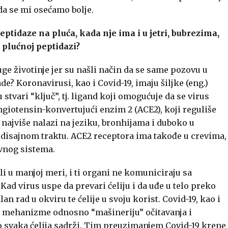
da se mi osećamo bolje.
eptidaze na pluća, kada nje ima i u jetri, bubrezima,
a plućnoj peptidazi?
ge životinje jer su našli način da se same pozovu u
rade? Koronavirusi, kao i Covid-19, imaju šiljke (eng.)
 stvari “ključ”, tj. ligand koji omogućuje da se virus
ngiotensin-konvertujući enzim 2 (ACE2), koji reguliše
najviše nalazi na jeziku, bronhijama i duboko u
u disajnom traktu. ACE2 receptora ima takođe u crevima,
vnog sistema.
i u manjoj meri, i ti organi ne komuniciraju sa
ad virus uspe da prevari ćeliju i da uđe u telo preko
rad u okviru te ćelije u svoju korist. Covid-19, kao i
e mehanizme odnosno “mašineriju” očitavanja i
o svaka ćelija sadrži. Tim preuzimanjem Covid-19 krene