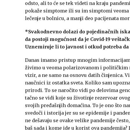
odsto, ali to će se tek videti na kraju pandem
pokaže simptome ili su im simptomi veoma bl
lečenje u bolnicu, a manji deo pacijenata mo
*Svakodnevno dolazi do pojedinačnih iska
da postoji mogućnost da je Covid-19 veštačk
Uznemiruje li to javnost i otkud potreba da
Danas imamo pristup mnogim informacijama, 
živimo u veoma polarizovanom i političkim 
vizir, a ne samo na osnovu datih činjenica. V
naučnici iz ostatka sveta. Koliko sam upoznat,
prirodi. To se naročito vidi po delovima gen
tačno se vidi koje su životinje rezervoar ovo
svojih pređašnjih domaćina. To je ono što n
svedoči i istorija jer su se epidemije i pandem
ne dešavaju se ovake velike pandemije često
baš sada i kome ide u korist ova pandemija? 