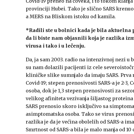
Covid-19 preneo na čoveka, i to tokom klanja
provinciji Hubei. Tako je slično SARS krenuo
a MERS na Bliskom istoku od kamila.
*Radili ste u bolnici kada je bila aktuelna
da li biste nam objasnili koja je razlika 
virusa i tako i u lečenju.
Da, ja sam 2003. radio na intenzivnoj nezi u
su nam dolazili pacijenti iz cele severoistočn
kliničke slike sumnjalo da imaju SARS. Prva ra
Covid-19; stepen prenosivosti SARS-a je 2-3, Co
osoba, dok je 1,3 stepen prenosivosti za sez
velikog afiniteta vezivanja šiljastog proteina
SARS prenosio skoro isključivo sa simptoma
asimptomatska osoba. Tako se virus prenosi
razlika je da je većina obolelih od SARS-a ima
Smrtnost od SARS-a bila je malo manja od 10 