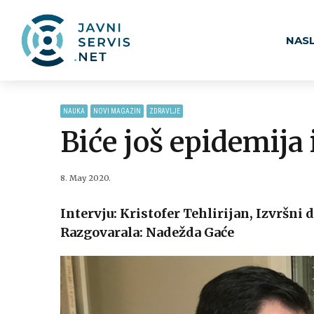
NAS
NAUKA
NOVI MAGAZIN
ZDRAVLJE
Biće još epidemija
8. May 2020.
Intervju: Kristofer Tehlirijan, Izvršni 
Razgovarala: Nadežda Gaće