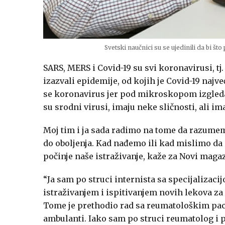
Svetski naučnici su se ujedinili da bi št
SARS, MERS i Covid-19 su svi koronavirusi, tj. 
izazvali epidemije, od kojih je Covid-19 najv
se koronavirus jer pod mikroskopom izgleda 
su srodni virusi, imaju neke sličnosti, ali im
Moj tim i ja sada radimo na tome da razume
do oboljenja. Kad nađemo ili kad mislimo da
počinje naše istraživanje, kaže za Novi magaz
“Ja sam po struci internista sa specijalizaci
istraživanjem i ispitivanjem novih lekova za
Tome je prethodio rad sa reumatološkim paci
ambulanti. Iako sam po struci reumatolog 