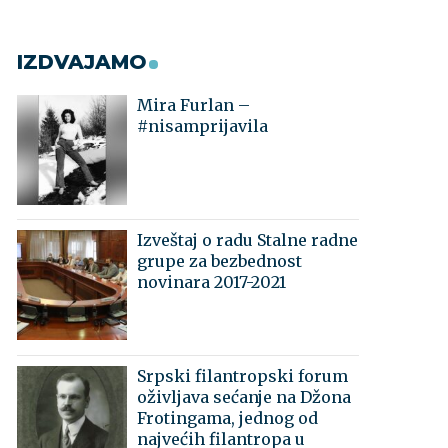
IZDVAJAMO
Mira Furlan –
#nisamprijavila
Izveštaj o radu Stalne radne
grupe za bezbednost
novinara 2017-2021
Srpski filantropski forum
oživljava sećanje na Džona
Frotingama, jednog od
najvećih filantropa u