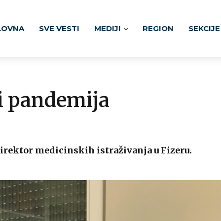
LOVNA
SVE VESTI
MEDIJI
REGION
SEKCIJE
 i pandemija
direktor medicinskih istraživanja u Fizeru.