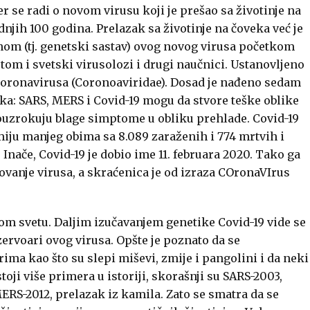
er se radi o novom virusu koji je prešao sa životinje na
njih 100 godina. Prelazak sa životinje na čoveka već je
nom (tj. genetski sastav) ovog novog virusa početkom
otom i svetski virusolozi i drugi naučnici. Ustanovljeno
u koronavirusa (Coronoaviridae). Dosad je nađeno sedam
ka: SARS, MERS i Covid-19 mogu da stvore teške oblike
rouzrokuju blage simptome u obliku prehlade. Covid-19
emiju manjeg obima sa 8.089 zaraženih i 774 mrtvih i
Inače, Covid-19 je dobio ime 11. februara 2020. Tako ga
vanje virusa, a skraćenica je od izraza COronaVIrus
om svetu. Daljim izučavanjem genetike Covid-19 vide se
ezervoari ovog virusa. Opšte je poznato da se
ima kao što su slepi miševi, zmije i pangolini i da neki
oji više primera u istoriji, skorašnji su SARS-2003,
MERS-2012, prelazak iz kamila. Zato se smatra da se