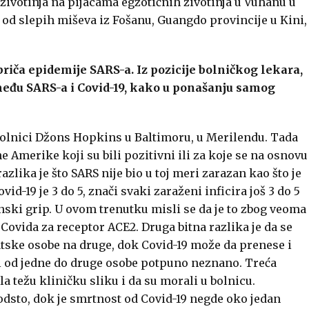
 životinja na pijacama egzotičnih životinja u Vuhanu u
 od slepih miševa iz Fošanu, Guangdo provincije u Kini,
 priča epidemije SARS-a. Iz pozicije bolničkog lekara,
između SARS-a i Covid-19, kako u ponašanju samog
 bolnici Džons Hopkins u Baltimoru, u Merilendu. Tada
e Amerike koji su bili pozitivni ili za koje se na osnovu
zlika je što SARS nije bio u toj meri zarazan kao što je
vid-19 je 3 do 5, znači svaki zaraženi inficira još 3 do 5
onski grip. U ovom trenutku misli se da je to zbog veoma
 Covida za receptor ACE2. Druga bitna razlika je da se
tske osobe na druge, dok Covid-19 može da prenese i
 od jedne do druge osobe potpuno neznano. Treća
la težu kliničku sliku i da su morali u bolnicu.
odsto, dok je smrtnost od Covid-19 negde oko jedan