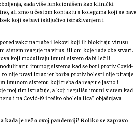
oboljenja, sada više funkcionišem kao klinički
no, ali smo u čestom kontaktu s kolegama koji se bave
sek koji se bavi isključivo istraživanjem i
 pored vakcina traže i lekovi koji ili blokiraju virusu
 sistem reaguje na virus, ili oni koje rade obe stvari.
kova koji moduliraju imuni sistem da bi lečili
 moduliranju imunog sistema kad se bori protiv Covid-
i to nije pravi izraz jer borba protiv bolesti nije pitanje
nom imunom sistemu koji treba da reaguje jasno i
je moj tim istražuje, a koji regulišu imuni sistem kad
u i na Covid-19 i teško obolela lica”, objašnjava
a kada je reč o ovoj pandemiji? Koliko se zapravo