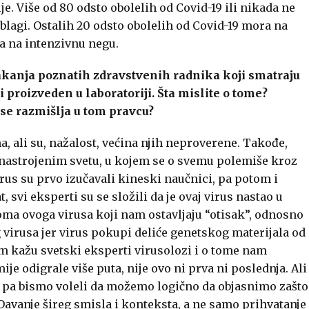
ije. Više od 80 odsto obolelih od Covid-19 ili nikada ne
agi. Ostalih 20 odsto obolelih od Covid-19 mora na
ra na intenzivnu negu.
kanja poznatih zdravstvenih radnika koji smatraju
i proizveden u laboratoriji. Šta mislite o tome?
 se razmišlja u tom pravcu?
ali su, nažalost, većina njih neproverene. Takođe,
nastrojenim svetu, u kojem se o svemu polemiše kroz
irus su prvo izučavali kineski naučnici, pa potom i
 svi eksperti su se složili da je ovaj virus nastao u
oma ovoga virusa koji nam ostavljaju “otisak”, odnosno
g virusa jer virus pokupi deliće genetskog materijala od
am kažu svetski eksperti virusolozi i o tome nam
ije odigrale više puta, nije ovo ni prva ni poslednja. Ali
, pa bismo voleli da možemo logično da objasnimo zašto
Davanje šireg smisla i konteksta, a ne samo prihvatanje