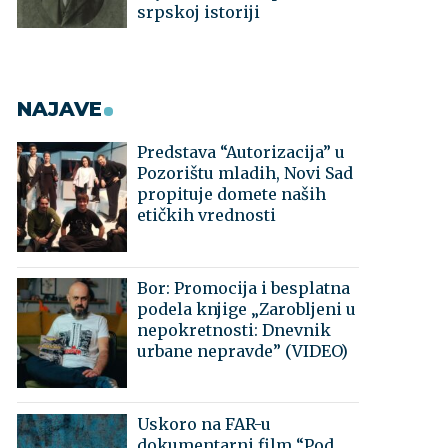
srpskoj istoriji
NAJAVE
Predstava “Autorizacija” u
Pozorištu mladih, Novi Sad
propituje domete naših
etičkih vrednosti
Bor: Promocija i besplatna
podela knjige „Zarobljeni u
nepokretnosti: Dnevnik
urbane nepravde” (VIDEO)
Uskoro na FAR-u
dokumentarni film “Pod