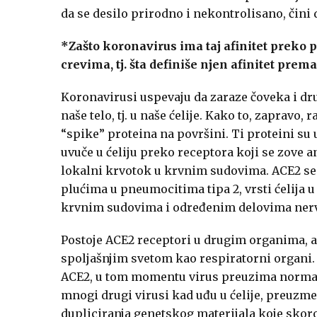
da se desilo prirodno i nekontrolisano, čini 
*Zašto koronavirus ima taj afinitet preko p
crevima, tj. šta definiše njen afinitet prem
Koronavirusi uspevaju da zaraze čoveka i dru
naše telo, tj. u naše ćelije. Kako to, zapravo, 
“spike” proteina na površini. Ti proteini su u
uvuče u ćeliju preko receptora koji se zove a
lokalni krvotok u krvnim sudovima. ACE2 se 
plućima u pneumocitima tipa 2, vrsti ćelija 
krvnim sudovima i određenim delovima ner
Postoje ACE2 receptori u drugim organima, al
spoljašnjim svetom kao respiratorni organi. K
ACE2, u tom momentu virus preuzima normalan 
mnogi drugi virusi kad uđu u ćelije, preuzm
dupliciranja genetskog materijala koje skor