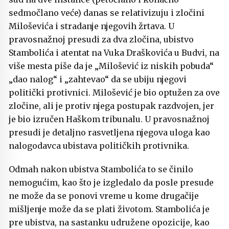
sedmočlano veće) danas se relativizuju i zločini
Miloševića i stradanje njegovih žrtava. U
pravosnažnoj presudi za dva zločina, ubistvo
Stambolića i atentat na Vuka Draškovića u Budvi, na
više mesta piše da je „Milošević iz niskih pobuda“
„dao nalog“ i „zahtevao“ da se ubiju njegovi
politički protivnici. Milošević je bio optužen za ove
zločine, ali je protiv njega postupak razdvojen, jer
je bio izručen Haškom tribunalu. U pravosnažnoj
presudi je detaljno rasvetljena njegova uloga kao
nalogodavca ubistava političkih protivnika.
Odmah nakon ubistva Stambolića to se činilo
nemogućim, kao što je izgledalo da posle presude
ne može da se ponovi vreme u kome drugačije
mišljenje može da se plati životom. Stambolića je
pre ubistva, na sastanku udružene opozicije, kao