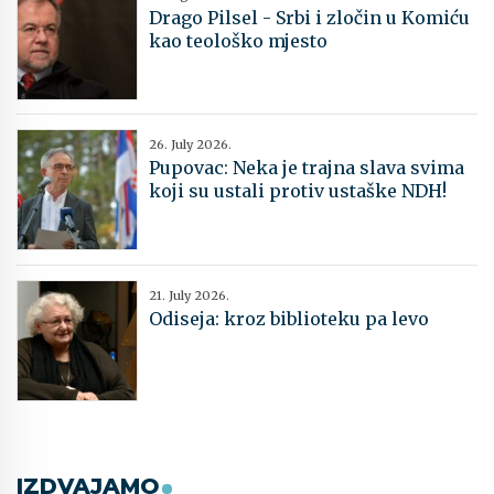
Drago Pilsel - Srbi i zločin u Komiću
kao teološko mjesto
26. July 2026.
Pupovac: Neka je trajna slava svima
koji su ustali protiv ustaške NDH!
21. July 2026.
Odiseja: kroz biblioteku pa levo
IZDVAJAMO