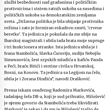
službi bezbednosti nad građanima i političkim
protivnicima i sistem ratnih sukoba sa susedima i
političkih sukoba sa demokratskim zemljama
sveta. „Državna politika je bila ubijanje protivnika
režima i zato je formiran eskadron smrti, ’crvene
beretke’. Ta jedinica je pokušala da me ubije na
Ibarskoj magistrali i ubila tada brata moje supruge
i tri funkcionera stranke. Ista jedinica ubila je i
Ivana Stambolića, Slavka Ćuruviju, sudiju Nebojšu
Simeunovića, šest srpskih mladića u kafiću Panda
u Peći, braću Bitići i stotine civila u Hrvatskoj,
Bosni, na Kosovu. Ta jedinica sa Legijom na čelu,
ubila je i Zorana Đinđića“, navodi Drašković.
Prema iskazu osuđenog Radomira Markovića,
tadašnjeg šefa DB-a, koji je sud prihvatio, Milošević
je njemu govorio da Stambolića treba likvidirati.
Marković je rekao i da mu je Milošević tražio da