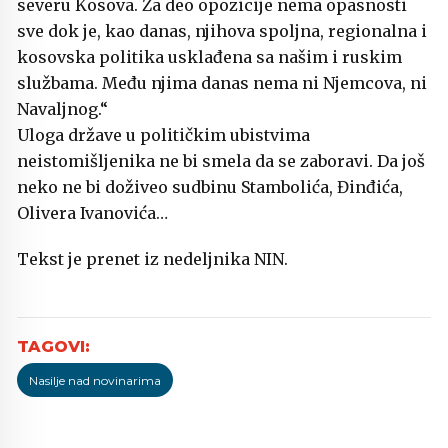
severu Kosova. Za deo opozicije nema opasnosti
sve dok je, kao danas, njihova spoljna, regionalna i
kosovska politika usklađena sa našim i ruskim
službama. Među njima danas nema ni Njemcova, ni
Navaljnog.“
Uloga države u političkim ubistvima
neistomišljenika ne bi smela da se zaboravi. Da još
neko ne bi doživeo sudbinu Stambolića, Đinđića,
Olivera Ivanovića…
Tekst je prenet iz nedeljnika NIN.
Nasilje nad novinarima