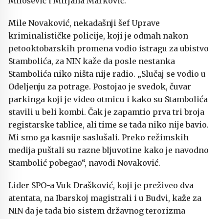
Milošević i Mirjana Marković.“
Mile Novaković, nekadašnji šef Uprave
kriminalističke policije, koji je odmah nakon
petooktobarskih promena vodio istragu za ubistvo
Stambolića, za NIN kaže da posle nestanka
Stambolića niko ništa nije radio. „Slučaj se vodio u
Odeljenju za potrage. Postojao je svedok, čuvar
parkinga koji je video otmicu i kako su Stambolića
stavili u beli kombi. Čak je zapamtio prva tri broja
registarske tablice, ali time se tada niko nije bavio.
Mi smo ga kasnije saslušali. Preko režimskih
medija puštali su razne bljuvotine kako je navodno
Stambolić pobegao“, navodi Novaković.
Lider SPO-a Vuk Drašković, koji je preživeo dva
atentata, na Ibarskoj magistrali i u Budvi, kaže za
NIN da je tada bio sistem državnog terorizma