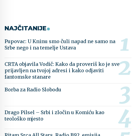
NAJČITANIJE
Pupovac: U Kninu smo čuli napad ne samo na
Srbe nego i na temelje Ustava
CRTA objavila Vodič: Kako da proveriš ko je sve
prijavljen na tvojoj adresi i kako odjaviti
fantomske stanare
Borba za Radio Slobodu
Drago Pilsel – Srbi i zločin u Komiću kao
teološko mjesto
Ritam Srca All Stars, Radio B92, emisija