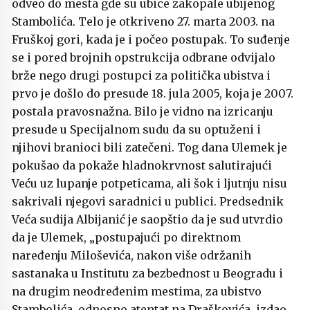
odveo do mesta gde su ubice zakopale ubijenog
Stambolića. Telo je otkriveno 27. marta 2003. na
Fruškoj gori, kada je i počeo postupak. To suđenje
se i pored brojnih opstrukcija odbrane odvijalo
brže nego drugi postupci za politička ubistva i
prvo je došlo do presude 18. jula 2005, koja je 2007.
postala pravosnažna. Bilo je vidno na izricanju
presude u Specijalnom sudu da su optuženi i
njihovi branioci bili zatečeni. Tog dana Ulemek je
pokušao da pokaže hladnokrvnost salutirajući
Veću uz lupanje potpeticama, ali šok i ljutnju nisu
sakrivali njegovi saradnici u publici. Predsednik
Veća sudija Albijanić je saopštio da je sud utvrdio
da je Ulemek, „postupajući po direktnom
naređenju Miloševića, nakon više održanih
sastanaka u Institutu za bezbednost u Beogradu i
na drugim neodređenim mestima, za ubistvo
Stambolića, odnosno atentat na Draškovića, izdao