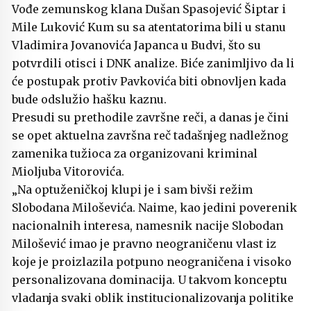
Vođe zemunskog klana Dušan Spasojević Šiptar i
Mile Luković Kum su sa atentatorima bili u stanu
Vladimira Jovanovića Japanca u Budvi, što su
potvrdili otisci i DNK analize. Biće zanimljivo da li
će postupak protiv Pavkovića biti obnovljen kada
bude odslužio hašku kaznu.
Presudi su prethodile završne reči, a danas je čini
se opet aktuelna završna reč tadašnjeg nadležnog
zamenika tužioca za organizovani kriminal
Mioljuba Vitorovića.
„Na optuženičkoj klupi je i sam bivši režim
Slobodana Miloševića. Naime, kao jedini poverenik
nacionalnih interesa, namesnik nacije Slobodan
Milošević imao je pravno neograničenu vlast iz
koje je proizlazila potpuno neograničena i visoko
personalizovana dominacija. U takvom konceptu
vladanja svaki oblik institucionalizovanja politike