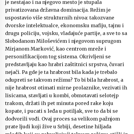
je nestajao i na njegovo mesto je stupala
privatizovana državna dominacija. Režim je
uspostavio više strukturnih nivoa: takozvane
dvorske intelektualce, ekonomsku mafiju, tajnu i
drugu policiju, vojsku, vladajuće partije, a sve to sa
Slobodanom Miloševićem i njegovom suprugom
Mirjanom Marković, kao centrom mreže i
personifikacijom tog sistema. Okrivljeni se
predstavljaju kao hrabri zaštitnici srpstva, čuvari
nejači. Pa gde je ta hrabrost bila kada je trebalo
odupreti se takvom režimu? To bi bila hrabrost, a
nije hrabrost otimati mirne prolaznike, vezivati ih
lisicama, stavljati u kombi, obmotavati selotejp
trakom, držati ih pet minuta pored rake koju
kopate, i pucati s leđa u potiljak, sve to da bi se
dodvorili vođi. Ovaj proces sa velikom pažnjom
prate ljudi koji žive u Srbiji, desetine hiljada