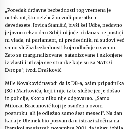
„Poredak državne bezbednosti tog vremena je
netaknut, što neizbežno vodi povratku u
devedesete. Jovica Stanišić, bivši šef Udbe, nedavno
je javno rekao da u Srbiji ni juče ni danas ne postoji
ni vlada, ni parlament, ni predsednik, ni sudovi već
samo služba bezbednosti koja odlučuje o svemu.
Zato su marginalizovane, satanizovane i sklonjene
iz vlasti i uticaja sve stranke koje su za NATO i
Evropu“, tvrdi Drašković.
Mile Novaković navodi da iz DB-a, osim pripadnika
JSO i Markovića, koji i nije iz te službe jer je došao
iz policije, skoro niko nije odgovarao. „Samo
Milorad Bracanović koji je osuđen u ovom
postupku, ali je odležao samo šest meseci“. Na dan
kada je Ulemek bio pozvan da u istrazi zločina na
Ibarskoj magistrali novembra 2001. da iskaz, izbila