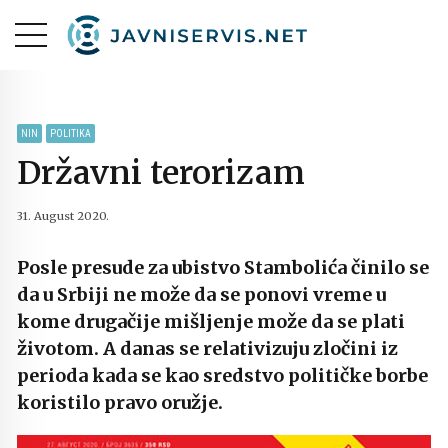
NIN
POLITIKA
Državni terorizam
31. August 2020.
Posle presude za ubistvo Stambolića činilo se
da u Srbiji ne može da se ponovi vreme u
kome drugačije mišljenje može da se plati
životom. A danas se relativizuju zločini iz
perioda kada se kao sredstvo političke borbe
koristilo pravo oružje.