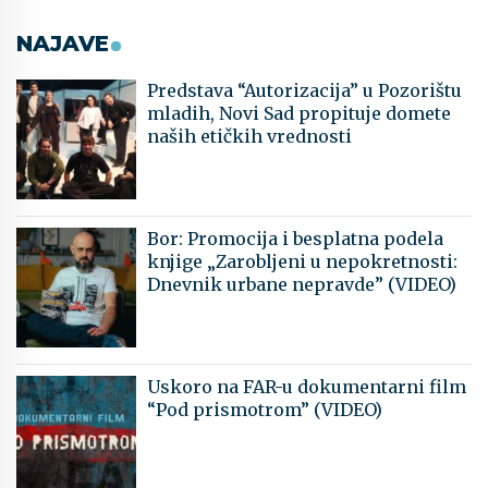
NAJAVE
Predstava “Autorizacija” u Pozorištu
mladih, Novi Sad propituje domete
naših etičkih vrednosti
Bor: Promocija i besplatna podela
knjige „Zarobljeni u nepokretnosti:
Dnevnik urbane nepravde” (VIDEO)
Uskoro na FAR-u dokumentarni film
“Pod prismotrom” (VIDEO)