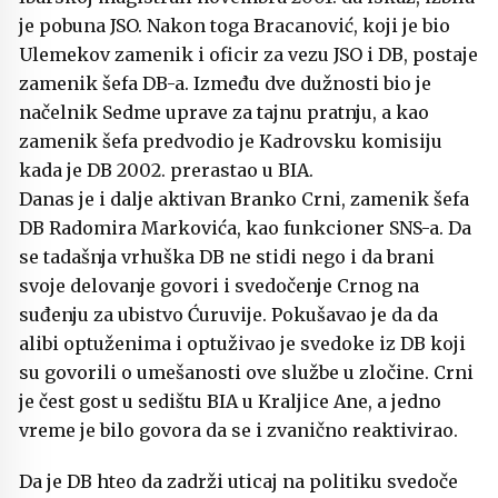
je pobuna JSO. Nakon toga Bracanović, koji je bio
Ulemekov zamenik i oficir za vezu JSO i DB, postaje
zamenik šefa DB-a. Između dve dužnosti bio je
načelnik Sedme uprave za tajnu pratnju, a kao
zamenik šefa predvodio je Kadrovsku komisiju
kada je DB 2002. prerastao u BIA.
Danas je i dalje aktivan Branko Crni, zamenik šefa
DB Radomira Markovića, kao funkcioner SNS-a. Da
se tadašnja vrhuška DB ne stidi nego i da brani
svoje delovanje govori i svedočenje Crnog na
suđenju za ubistvo Ćuruvije. Pokušavao je da da
alibi optuženima i optuživao je svedoke iz DB koji
su govorili o umešanosti ove službe u zločine. Crni
je čest gost u sedištu BIA u Kraljice Ane, a jedno
vreme je bilo govora da se i zvanično reaktivirao.
Da je DB hteo da zadrži uticaj na politiku svedoče