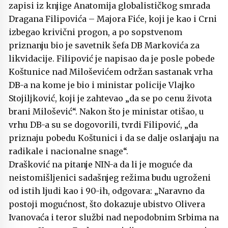
zapisi iz knjige Anatomija globalističkog smrada
Dragana Filipovića – Majora Fiće, koji je kao i Crni
izbegao krivični progon, a po sopstvenom
priznanju bio je savetnik šefa DB Markovića za
likvidacije. Filipović je napisao da je posle pobede
Koštunice nad Miloševićem održan sastanak vrha
DB-a na kome je bio i ministar policije Vlajko
Stojiljković, koji je zahtevao „da se po cenu života
brani Milošević“. Nakon što je ministar otišao, u
vrhu DB-a su se dogovorili, tvrdi Filipović, „da
priznaju pobedu Koštunici i da se dalje oslanjaju na
radikale i nacionalne snage“.
Drašković na pitanje NIN-a da li je moguće da
neistomišljenici sadašnjeg režima budu ugroženi
od istih ljudi kao i 90-ih, odgovara: „Naravno da
postoji mogućnost, što dokazuje ubistvo Olivera
Ivanovaća i teror službi nad nepodobnim Srbima na