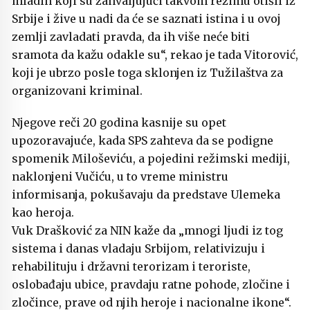
mladih koji su zahvaljujući takvom režimu otišli iz
Srbije i žive u nadi da će se saznati istina i u ovoj
zemlji zavladati pravda, da ih više neće biti
sramota da kažu odakle su“, rekao je tada Vitorović,
koji je ubrzo posle toga sklonjen iz Tužilaštva za
organizovani kriminal.
Njegove reči 20 godina kasnije su opet
upozoravajuće, kada SPS zahteva da se podigne
spomenik Miloševiću, a pojedini režimski mediji,
naklonjeni Vučiću, u to vreme ministru
informisanja, pokušavaju da predstave Ulemeka
kao heroja.
Vuk Drašković za NIN kaže da „mnogi ljudi iz tog
sistema i danas vladaju Srbijom, relativizuju i
rehabilituju i državni terorizam i teroriste,
oslobađaju ubice, pravdaju ratne pohode, zločine i
zločince, prave od njih heroje i nacionalne ikone“.