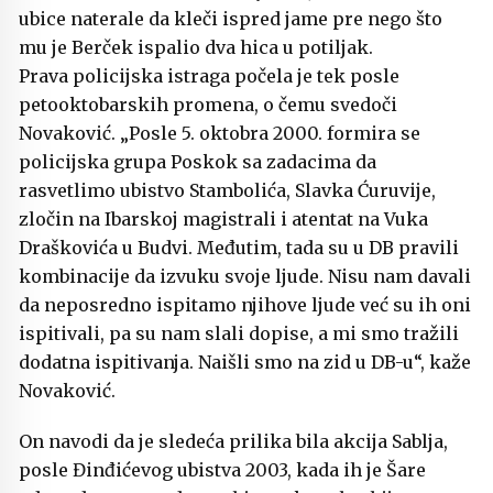
ubice naterale da kleči ispred jame pre nego što
mu je Berček ispalio dva hica u potiljak.
Prava policijska istraga počela je tek posle
petooktobarskih promena, o čemu svedoči
Novaković. „Posle 5. oktobra 2000. formira se
policijska grupa Poskok sa zadacima da
rasvetlimo ubistvo Stambolića, Slavka Ćuruvije,
zločin na Ibarskoj magistrali i atentat na Vuka
Draškovića u Budvi. Međutim, tada su u DB pravili
kombinacije da izvuku svoje ljude. Nisu nam davali
da neposredno ispitamo njihove ljude već su ih oni
ispitivali, pa su nam slali dopise, a mi smo tražili
dodatna ispitivanja. Naišli smo na zid u DB-u“, kaže
Novaković.
On navodi da je sledeća prilika bila akcija Sablja,
posle Đinđićevog ubistva 2003, kada ih je Šare