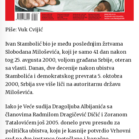
Piše: Vuk Cvijić
Ivan Stambolić bio je među poslednjim žrtvama
Slobodana Miloševića, koji je samo 41 dan nakon
tog 25. avgusta 2000, voljom građana Srbije, oteran
sa vlasti. Danas, dve decenije nakon ubistva
Stambolića i demokratskog prevrata 5. oktobra
2000, Srbija sve više liči na autoritarnu državu
Miloševića.
Iako je Veće sudija Dragoljuba Albijanića sa
članovima Radmilom Dragičević Dičić i Zoranom
Tatalovićem još 2005. donelo prvu presudu za
politička ubistva, koju je kasnije potvrdio Vrhovni
sud na dve instance (petočlano i konačno