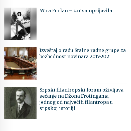
Mira Furlan – #nisamprijavila
Izveštaj o radu Stalne radne grupe za
bezbednost novinara 2017-2021
Srpski filantropski forum oživljava
sećanje na Džona Frotingama,
jednog od najvećih filantropa u
srpskoj istoriji