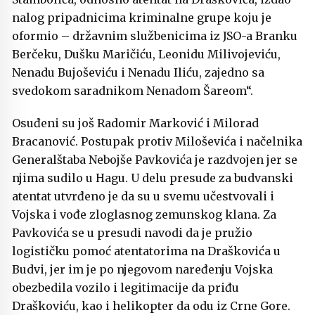
nalog pripadnicima kriminalne grupe koju je
oformio – državnim službenicima iz JSO-a Branku
Berčeku, Dušku Maričiću, Leonidu Milivojeviću,
Nenadu Bujoševiću i Nenadu Iliću, zajedno sa
svedokom saradnikom Nenadom Šareom“.
Osuđeni su još Radomir Marković i Milorad
Bracanović. Postupak protiv Miloševića i načelnika
Generalštaba Nebojše Pavkovića je razdvojen jer se
njima sudilo u Hagu. U delu presude za budvanski
atentat utvrđeno je da su u svemu učestvovali i
Vojska i vođe zloglasnog zemunskog klana. Za
Pavkovića se u presudi navodi da je pružio
logističku pomoć atentatorima na Draškovića u
Budvi, jer im je po njegovom naređenju Vojska
obezbedila vozilo i legitimacije da priđu
Draškoviću, kao i helikopter da odu iz Crne Gore.