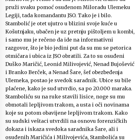
pruži svaku pomoć osuđenom Miloradu Ulemeku
Legiji, tada komandantu JSO. Tako je i bilo.
Stambolić je otet ujutro u blizini svoje kuće u
Košutnjaku, ubačen je uz pretnju pištoljem u kombi,
i samo mu je rečeno da ide na informativni
razgovor, što je bio jedini put da su mu se petorica
otmičara i ubica iz JSO obratili. Za to su osuđeni
Duško Maričić, Leonid Milivojević, Nenad Bujošević
i Branko Berček, a Nenad Šare, šef obezbeđenja
Ulemeka, postao je svedok saradnik. Ubice su bile
plaćene, kako je sud utvrdio, sa po 20.000 maraka.
Stamboliću su na ruke stavili lisice, noge su mu
obmotali lepljivom trakom, a usta i oči novinama
koje su potom obavijene lepljivom trakom. Kako
su sudski veštaci utvrdili na osnovu forenzičkih
dokaza i iskaza svedoka saradnika Šare, ali i
osuđenih Maričića i Milivojevića, Stambolića su