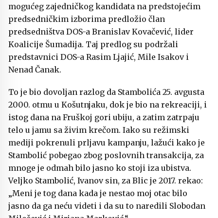
mogućeg zajedničkog kandidata na predstojećim
predsedničkim izborima predložio član
predsedništva DOS-a Branislav Kovačević, lider
Koalicije Šumadija. Taj predlog su podržali
predstavnici DOS-a Rasim Ljajić, Mile Isakov i
Nenad Čanak.
To je bio dovoljan razlog da Stambolića 25. avgusta
2000. otmu u Košutnjaku, dok je bio na rekreaciji, i
istog dana na Fruškoj gori ubiju, a zatim zatrpaju
telo u jamu sa živim krečom. Iako su režimski
mediji pokrenuli prljavu kampanju, lažući kako je
Stambolić pobegao zbog poslovnih transakcija, za
mnoge je odmah bilo jasno ko stoji iza ubistva.
Veljko Stambolić, Ivanov sin, za Blic je 2017. rekao:
„Meni je tog dana kada je nestao moj otac bilo
jasno da ga neću videti i da su to naredili Slobodan