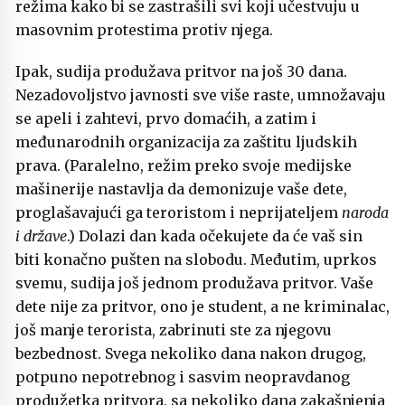
režima kako bi se zastrašili svi koji učestvuju u
masovnim protestima protiv njega.
Ipak, sudija produžava pritvor na još 30 dana.
Nezadovoljstvo javnosti sve više raste, umnožavaju
se apeli i zahtevi, prvo domaćih, a zatim i
međunarodnih organizacija za zaštitu ljudskih
prava. (Paralelno, režim preko svoje medijske
mašinerije nastavlja da demonizuje vaše dete,
proglašavajući ga teroristom i neprijateljem
naroda
i države
.) Dolazi dan kada očekujete da će vaš sin
biti konačno pušten na slobodu. Međutim, uprkos
svemu, sudija još jednom produžava pritvor. Vaše
dete nije za pritvor, ono je student, a ne kriminalac,
još manje terorista, zabrinuti ste za njegovu
bezbednost. Svega nekoliko dana nakon drugog,
potpuno nepotrebnog i sasvim neopravdanog
produžetka pritvora, sa nekoliko dana zakašnjenja