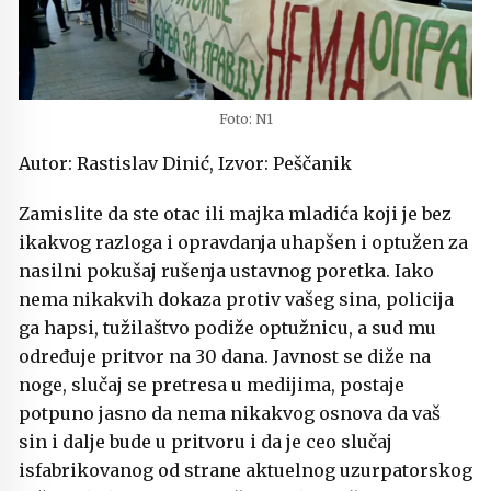
Foto: N1
Autor: Rastislav Dinić, Izvor: Peščanik
Zamislite da ste otac ili majka mladića koji je bez
ikakvog razloga i opravdanja uhapšen i optužen za
nasilni pokušaj rušenja ustavnog poretka. Iako
nema nikakvih dokaza protiv vašeg sina, policija
ga hapsi, tužilaštvo podiže optužnicu, a sud mu
određuje pritvor na 30 dana. Javnost se diže na
noge, slučaj se pretresa u medijima, postaje
potpuno jasno da nema nikakvog osnova da vaš
sin i dalje bude u pritvoru i da je ceo slučaj
isfabrikovanog od strane aktuelnog uzurpatorskog