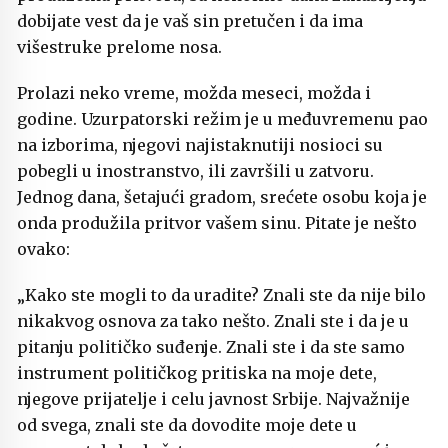
dobijate vest da je vaš sin pretučen i da ima
višestruke prelome nosa.
Prolazi neko vreme, možda meseci, možda i
godine. Uzurpatorski režim je u međuvremenu pao
na izborima, njegovi najistaknutiji nosioci su
pobegli u inostranstvo, ili završili u zatvoru.
Jednog dana, šetajući gradom, srećete osobu koja je
onda produžila pritvor vašem sinu. Pitate je nešto
ovako:
„Kako ste mogli to da uradite? Znali ste da nije bilo
nikakvog osnova za tako nešto. Znali ste i da je u
pitanju političko suđenje. Znali ste i da ste samo
instrument političkog pritiska na moje dete,
njegove prijatelje i celu javnost Srbije. Najvažnije
od svega, znali ste da dovodite moje dete u