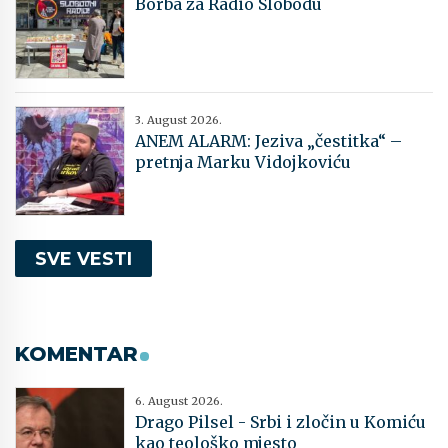
Borba za Radio Slobodu
3. August 2026.
ANEM ALARM: Jeziva „čestitka“ –
pretnja Marku Vidojkoviću
SVE VESTI
KOMENTAR
6. August 2026.
Drago Pilsel - Srbi i zločin u Komiću
kao teološko mjesto