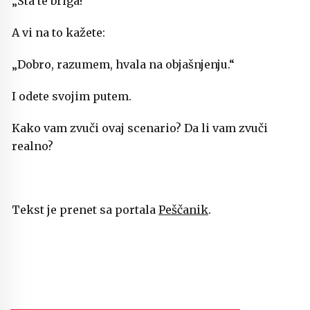
„Šta te briga!“
A vi na to kažete:
„Dobro, razumem, hvala na objašnjenju.“
I odete svojim putem.
Kako vam zvuči ovaj scenario? Da li vam zvuči
realno?
Tekst je prenet sa portala
Peščanik
.