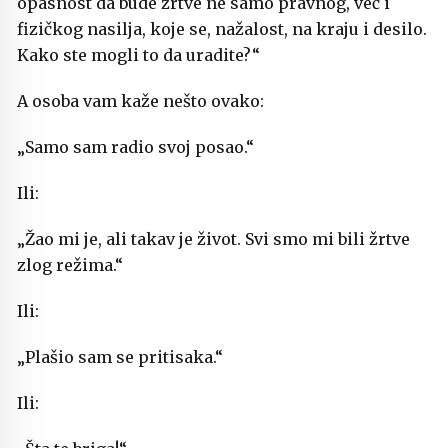
opasnost da bude žrtve ne samo pravnog, već i
fizičkog nasilja, koje se, nažalost, na kraju i desilo.
Kako ste mogli to da uradite?“
A osoba vam kaže nešto ovako:
„Samo sam radio svoj posao.“
Ili:
„Žao mi je, ali takav je život. Svi smo mi bili žrtve
zlog režima.“
Ili:
„Plašio sam se pritisaka.“
Ili: