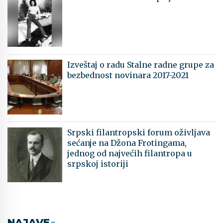
Izveštaj o radu Stalne radne grupe za
bezbednost novinara 2017-2021
Srpski filantropski forum oživljava
sećanje na Džona Frotingama,
jednog od najvećih filantropa u
srpskoj istoriji
NAJAVE