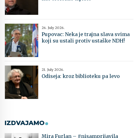
26. July 2026.
Pupovac: Neka je trajna slava svima
koji su ustali protiv ustaške NDH!
21. July 2026.
Odiseja: kroz biblioteku pa levo
IZDVAJAMO
Mira Furlan – #nisamprijavila