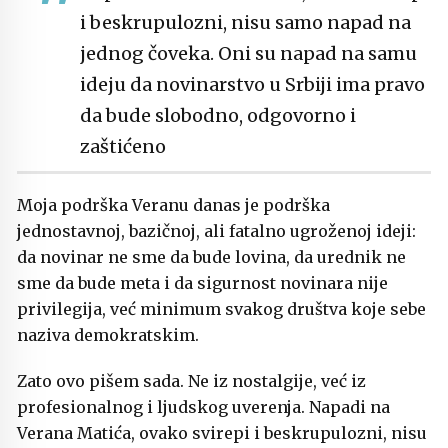
i beskrupulozni, nisu samo napad na
jednog čoveka. Oni su napad na samu
ideju da novinarstvo u Srbiji ima pravo
da bude slobodno, odgovorno i
zaštićeno
Moja podrška Veranu danas je podrška
jednostavnoj, bazičnoj, ali fatalno ugroženoj ideji:
da novinar ne sme da bude lovina, da urednik ne
sme da bude meta i da sigurnost novinara nije
privilegija, već minimum svakog društva koje sebe
naziva demokratskim.
Zato ovo pišem sada. Ne iz nostalgije, već iz
profesionalnog i ljudskog uverenja. Napadi na
Verana Matića, ovako svirepi i beskrupulozni, nisu