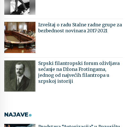
Izveštaj o radu Stalne radne grupe za
bezbednost novinara 2017-2021
Srpski filantropski forum oživljava
sećanje na Džona Frotingama,
jednog od najvećih filantropa u
srpskoj istoriji
NAJAVE
Predstava “Autorizacija” u Pozorištu