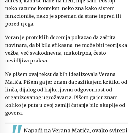
adresa, kada se nađe na meti, nije sam. Postoji
neko razume kontekst, neko zna kako sistem
funkcioniše, neko je spreman da stane ispred ili
pored njega.
Veran je proteklih decenija pokazao da zaštita
novinara, da bi bila efikasna, ne može biti teorijska
vežba, već svakodnevna, mukotrpna, često
nevidljiva praksa.
Ne pišem ovaj tekst da bih idealizovala Verana
Matića. Pišem ga jer znam da razlikujem kritiku od
linča, dijalog od hajke, javnu odgovornost od
organizovanog ugrožavanja. Pišem ga jer znam
koliko je puta u ovoj zemlji ćutanje bilo skuplje od
govora.
Napadi na Verana Matića, ovako svirepi