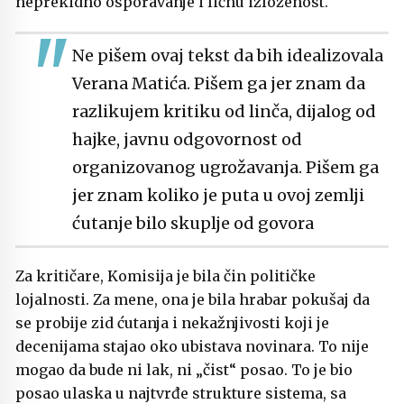
neprekidno osporavanje i ličnu izloženost.
Ne pišem ovaj tekst da bih idealizovala
Verana Matića. Pišem ga jer znam da
razlikujem kritiku od linča, dijalog od
hajke, javnu odgovornost od
organizovanog ugrožavanja. Pišem ga
jer znam koliko je puta u ovoj zemlji
ćutanje bilo skuplje od govora
Za kritičare, Komisija je bila čin političke
lojalnosti. Za mene, ona je bila hrabar pokušaj da
se probije zid ćutanja i nekažnjivosti koji je
decenijama stajao oko ubistava novinara. To nije
mogao da bude ni lak, ni „čist“ posao. To je bio
posao ulaska u najtvrđe strukture sistema, sa