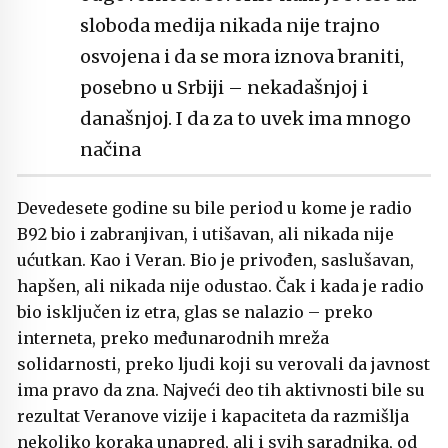
sloboda medija nikada nije trajno
osvojena i da se mora iznova braniti,
posebno u Srbiji – nekadašnjoj i
današnjoj. I da za to uvek ima mnogo
načina
Devedesete godine su bile period u kome je radio
B92 bio i zabranjivan, i utišavan, ali nikada nije
ućutkan. Kao i Veran. Bio je privođen, saslušavan,
hapšen, ali nikada nije odustao. Čak i kada je radio
bio isključen iz etra, glas se nalazio – preko
interneta, preko međunarodnih mreža
solidarnosti, preko ljudi koji su verovali da javnost
ima pravo da zna. Najveći deo tih aktivnosti bile su
rezultat Veranove vizije i kapaciteta da razmišlja
nekoliko koraka unapred, ali i svih saradnika, od