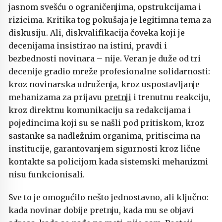
jasnom svešću o ograničenjima, opstrukcijama i
rizicima. Kritika tog pokušaja je legitimna tema za
diskusiju. Ali, diskvalifikacija čoveka koji je
decenijama insistirao na istini, pravdi i
bezbednosti novinara – nije. Veran je duže od tri
decenije gradio mreže profesionalne solidarnosti:
kroz novinarska udruženja, kroz uspostavljanje
mehanizama za prijavu
pretnji
i trenutnu reakciju,
kroz direktnu komunikaciju sa redakcijama i
pojedincima koji su se našli pod pritiskom, kroz
sastanke sa nadležnim organima, pritiscima na
institucije, garantovanjem sigurnosti kroz lične
kontakte sa policijom kada sistemski mehanizmi
nisu funkcionisali.
Sve to je omogućilo nešto jednostavno, ali ključno:
kada novinar dobije pretnju, kada mu se objavi