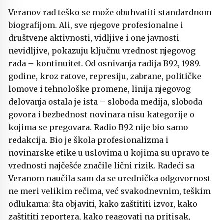
Veranov rad teško se može obuhvatiti standardnom
biografijom. Ali, sve njegove profesionalne i
društvene aktivnosti, vidljive i one javnosti
nevidljive, pokazuju ključnu vrednost njegovog
rada – kontinuitet. Od osnivanja radija B92, 1989.
godine, kroz ratove, represiju, zabrane, političke
lomove i tehnološke promene, linija njegovog
delovanja ostala je ista – sloboda medija, sloboda
govora i bezbednost novinara nisu kategorije o
kojima se pregovara. Radio B92 nije bio samo
redakcija. Bio je škola profesionalizma i
novinarske etike u uslovima u kojima su upravo te
vrednosti najčešće značile lični rizik. Radeći sa
Veranom naučila sam da se urednička odgovornost
ne meri velikim rečima, već svakodnevnim, teškim
odlukama: šta objaviti, kako zaštititi izvor, kako
zaštititi reportera, kako reagovati na pritisak,