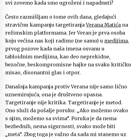
svi zovemo kada smo ugroženi i napadnuti?
Često razmišljam o tome ovih dana, gledajući
stravičnu kampanju targetiranja
Verana Matića
na
režimskim platformama. Jer Veran je prva osoba
koju većina nas koji radimo (ne samo) u
medijima
,
prvog pozove kada naša imena osvanu u
tabloidnim medijima, kao deo neprekidne,
bezočne, beskompromisne hajke na svaku kritičku
misao, disonantni glas i otpor.
Današnja kampanja protiv Verana nije samo lično
uznemirujuća, ona je društveno opasna.
Targetiranje nije kritika. Targetiranje je metod.
Ono služi da pošalje poruku: „Ako možemo ovako
s njim, možemo sa svima“. Poruka je da nema
bezbednih, nema sigurnosti, svako može biti
„meta“. Zbog toga je važno da sada mi stanemo uz