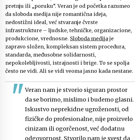
pretnju ili „poruku“. Veran je od početka razumeo
da sloboda medija nije romantična ideja,
nedostižni ideal, već stvaranje čvrste
infrastrukture – ljudske, tehničke, organizacione,
produkcione, vrednosne.
Sloboda medija
je
zapravo složen, kompleksan sistem procedura,
standarda, međusobne solidarnosti,
nepokolebljivosti, istrajnosti i brige. To se spolja
često ne vidi. Ali se vidi veoma jasno kada nestane.
Veran nam je stvorio siguran prostor
da se borimo, mislimo i budemo glasni.
Iskustvo neprekidne ugroženosti, od
fizičke do profesionalne, nije proizvelo
cinizam ili ogorčenost, već dodatnu
odgovornost. Stvorilo nam je svest da