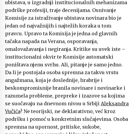
ubistava, u izgradnji institucionalnih mehanizama
podrške profesiji, traje decenijama. Osnivanje
Komisije za istraživanje ubistava novinara bio je
jedan od najvažnijih i najtežih koraka u tom
pravcu. Upravo ta Komisija je jedna od glavnih
tačaka napada na Verana, osporavanja,
omalovažavanja i negiranja. Kritike su uvek iste –
institucionalni okvir te Komisije automatski
poništava njenu svrhu. Ali, pitanje je samo jedno.
Da li je postojala osoba spremna za takvu vrstu
angažmana, koja je doslednije, hrabrije i
beskompromisnije branila novinare i novinarke i
razumela probleme, prepreke i izazove sa kojima
se suočavaju na dnevnom nivou u Srbiji
Aleksandra
Vučića
? Ne teorijski, ne deklarativno, već kroz
podršku i pomoć u konkretnim slučajevima. Osoba
spremna na upornost, pritiske, sukobe,