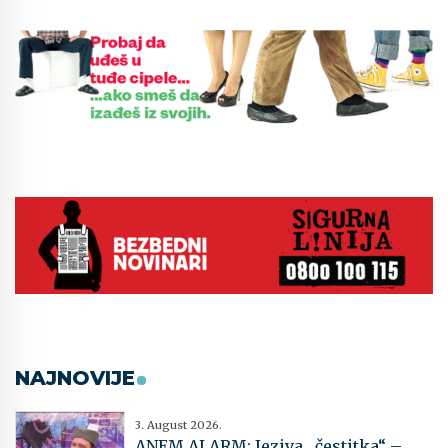
NAJNOVIJE
3. August 2026.
ANEM ALARM: Jeziva „čestitka“ –