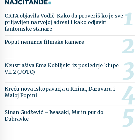
NAJČITANIJE
CRTA objavila Vodič: Kako da proveriš ko je sve
prijavljen na tvojoj adresi i kako odjaviti
fantomske stanare
Poput nemirne filmske kamere
Neustrašiva Ema Kobiljski iz poslednje klupe
VII-2 (FOTO)
Kreću nova iskopavanja u Kninu, Daruvaru i
Maloj Popini
Sinan Gudžević – Iwasaki, Majin put do
Dubravke