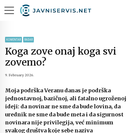
KOMENTAR
RADAR
Koga zove onaj koga svi
zovemo?
9. February 2026.
Moja podrška Veranu danas je podrška
jednostavnoj, bazičnoj, ali fatalno ugroženoj
ideji: da novinar ne sme da bude lovina, da
urednik ne sme da bude meta i da sigurnost
novinara nije privilegija, već minimum
svakog društva koje sebe naziva