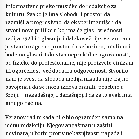
informativne preko muzičke do redakcije za
kulturu. Svako je ima slobodu i prostor da
razmišlja progresivno, da eksperimentiše i da
stvori nove prilike u kojima će glas i vrednosti
radija B92 biti glasnije i dalekosežnije. Veran nam
je stvorio siguran prostor da se borimo, mislimo i
budemo glasni. Iskustvo neprekidne ugroženosti,
od fizičke do profesionalne, nije proizvelo cinizam
ili ogorčenost, već dodatnu odgovornost. Stvorilo
nam je svest da sloboda medija nikada nije trajno
osvojena i da se mora iznova braniti, posebno u
Srbiji – nekadašnjoj i današnjoj. I da za to uvek ima
mnogo načina.
Veranov rad nikada nije bio ograničen samo na
jednu redakciju. Njegov angažman u zaštiti
novinara, u borbi protiv nekažnjivosti napada i