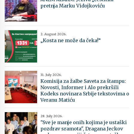
pretnja Marku Vidojkoviću
2. August 2026.
„Kosta ne može da čeka!“
31. July 2026.
Komisija za žalbe Saveta za štampu:
Novosti, Informer i Alo prekršili
Kodeks novinara Srbije tekstovima o
Veranu Matiću
28. July 2026.
"Sve je manje onih kojima je ustaški
pozdrav sramota", Dragana Jeckov