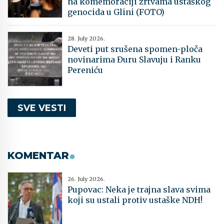
na komemoraciji žrtvama ustaškog
genocida u Glini (FOTO)
28. July 2026.
Deveti put srušena spomen-ploča
novinarima Đuru Slavuju i Ranku
Pereniću
SVE VESTI
KOMENTAR
26. July 2026.
Pupovac: Neka je trajna slava svima
koji su ustali protiv ustaške NDH!