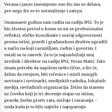
Verana i jasno imenujemo ono što mu se dešava,
pre nego što se to normalizuje i zatrpa.
Osamnaest godina sam radila na radiju B92. To je
bio životni period u kome su mi se profesionalni
refleksi, etičke koordinate i osećaj odgovornosti
prema istini, pravdi i građanskom društvu ugradili
u način na koji razmišljam, radim i govorim. I
ostali su tu zauvek. Za to je najzaslužniji moj
urednik i direktor na radiju B92, Veran Matić. Zato
imam potrebu da napišem nešto lično, a što će,
želim da verujem, biti rečenice i misli mnogih
novinara i novinarki, medijskih radnika, lokalnih
medija, nevladinih organizacija. Želim da stanem
uz čoveka koji je tri decenije stajao uz istinu,
pravdu, borbu protiv rata, mržnje i razaranja –
onda kada je to bilo najteže i najopasnije.