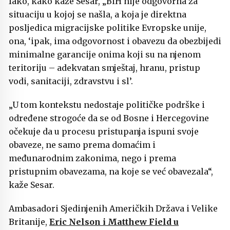
Iako, kako kaže Sesar, „BiH nije odgovorna za
situaciju u kojoj se našla, a koja je direktna
posljedica migracijske politike Evropske unije,
ona, ‘ipak, ima odgovornost i obavezu da obezbijedi
minimalne garancije onima koji su na njenom
teritoriju – adekvatan smještaj, hranu, pristup
vodi, sanitaciji, zdravstvu i sl’.
„U tom kontekstu nedostaje političke podrške i
određene strogoće da se od Bosne i Hercegovine
očekuje da u procesu pristupanja ispuni svoje
obaveze, ne samo prema domaćim i
međunarodnim zakonima, nego i prema
pristupnim obavezama, na koje se već obavezala“,
kaže Sesar.
Ambasadori Sjedinjenih Američkih Država i Velike
Britanije,
Eric Nelson i Matthew Field u