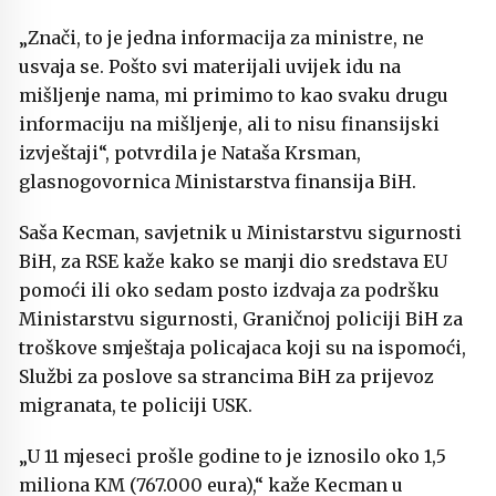
„Znači, to je jedna informacija za ministre, ne
usvaja se. Pošto svi materijali uvijek idu na
mišljenje nama, mi primimo to kao svaku drugu
informaciju na mišljenje, ali to nisu finansijski
izvještaji“, potvrdila je Nataša Krsman,
glasnogovornica Ministarstva finansija BiH.
Saša Kecman, savjetnik u Ministarstvu sigurnosti
BiH, za RSE kaže kako se manji dio sredstava EU
pomoći ili oko sedam posto izdvaja za podršku
Ministarstvu sigurnosti, Graničnoj policiji BiH za
troškove smještaja policajaca koji su na ispomoći,
Službi za poslove sa strancima BiH za prijevoz
migranata, te policiji USK.
„U 11 mjeseci prošle godine to je iznosilo oko 1,5
miliona KM (767.000 eura),“ kaže Kecman u