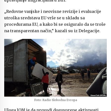
upravljanje migracijama u BiH.
„Redovne vanjske i neovisne revizije i evaluacije
utroška sredstava EU vrše se u skladu sa
procedurama EU, a kako bi se osiguralo da se troše
na transparentan način,“ kazali su iz Delegacije.
Foto: Radio Slobodna Evropa
Uloga IOM je da provodi dogovorene aktivnosti