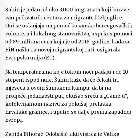
Šahin je jedan od oko 3.000 migranata koji borave
van prihvatnih centara za migrante i izbjeglice.
Oni se oslanjaju na pomoć bosanskohercegovačkih
volontera i lokalnog stanovništva, usprkos pomoći
od 89 miliona eura koju je od 2018. godine, kada se
BiH našla na novoj migrantskoj ruti, osigurala
Evropska unija (EU).
Na temperaturama koje tokom noći padaju i do 10
stepeni ispod nule, Šahin kaže da će čekati tri
mjeseca u ovom šumskom kampu, da bi na
proljeće, jedanaesti put, okušao sreću u „Game-u“,
kolokvijalnom nazivu za pokušaj prelaska
hrvatske granice, i uputio se dalje prema zapadnoj
Evropi.
Zehida Bihorac-Odobašić, aktivistica iz Velike