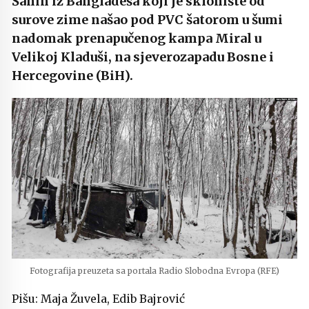
Šahin iz Bangladeša koji je sklonište od
surove zime našao pod PVC šatorom u šumi
nadomak prenapučenog kampa Miral u
Velikoj Kladuši, na sjeverozapadu Bosne i
Hercegovine (BiH).
Fotografija preuzeta sa portala Radio Slobodna Evropa (RFE)
Pišu: Maja Žuvela, Edib Bajrović