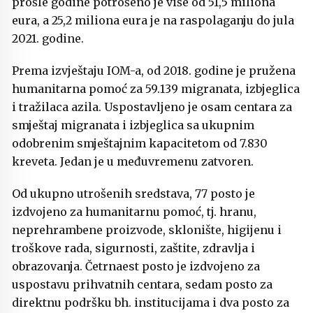
prošle godine potrošeno je više od 51,5 miliona
eura, a 25,2 miliona eura je na raspolaganju do jula
2021. godine.
Prema izvještaju IOM-a, od 2018. godine je pružena
humanitarna pomoć za 59.139 migranata, izbjeglica
i tražilaca azila. Uspostavljeno je osam centara za
smještaj migranata i izbjeglica sa ukupnim
odobrenim smještajnim kapacitetom od 7.830
kreveta. Jedan je u međuvremenu zatvoren.
Od ukupno utrošenih sredstava, 77 posto je
izdvojeno za humanitarnu pomoć, tj. hranu,
neprehrambene proizvode, sklonište, higijenu i
troškove rada, sigurnosti, zaštite, zdravlja i
obrazovanja. Četrnaest posto je izdvojeno za
uspostavu prihvatnih centara, sedam posto za
direktnu podršku bh. institucijama i dva posto za