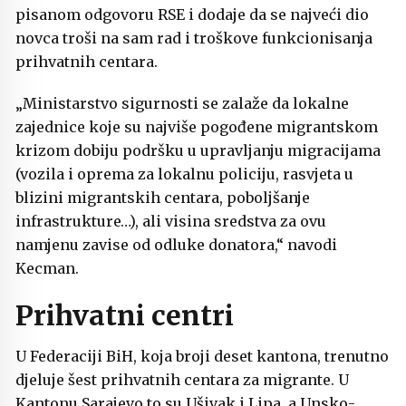
pisanom odgovoru RSE i dodaje da se najveći dio
novca troši na sam rad i troškove funkcionisanja
prihvatnih centara.
„Ministarstvo sigurnosti se zalaže da lokalne
zajednice koje su najviše pogođene migrantskom
krizom dobiju podršku u upravljanju migracijama
(vozila i oprema za lokalnu policiju, rasvjeta u
blizini migrantskih centara, poboljšanje
infrastrukture…), ali visina sredstva za ovu
namjenu zavise od odluke donatora,“ navodi
Kecman.
Prihvatni centri
U Federaciji BiH, koja broji deset kantona, trenutno
djeluje šest prihvatnih centara za migrante. U
Kantonu Sarajevo to su Ušivak i Lipa, a Unsko-