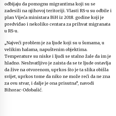
odbijaju da pomognu migrantima koji su se
zadesili na njihovoj teritoriji. Vlasti RS-u su odbile i
plan Vijeća ministara BiH iz 2018. godine koji je
predviđao i nekoliko centara za prihvat migranata
u RS-u.
„Najveći problem je za ljude koji su u šumama, u
velikim halama, napuštenim objektima.
Temperature su niske i ljudi se stalno žale da im je
hladno. Neshvatljivo je zaista da se te ljude ostavlja
da žive na otvorenom, uprkos što je ta slika obišla
svijet, uprkos tome da niko ne može reći da ne zna
za ovu stvar, i dalje je ona prisutna“, navodi
Bihorac-Odobašić.