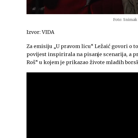
Foto: Snimak
Izvor: VIDA
Za emisiju „U pravom licu“ Ležaić govori o to
povijest inspirirala na pisanje scenarija, a 
Roš“ u kojem je prikazao živote mladih borsk