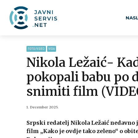
NAS
FOTO/VIDEO
VIDA
Nikola Ležaić- K
pokopali babu po 
snimiti film (VIDE
1. December 2025.
Srpski redatelj Nikola Ležaić nedavno 
film „Kako je ovdje tako zeleno“ o obitel