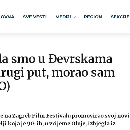
LOVNA
SVE VESTI
MEDIJI
REGION
SEKCIJE
ada smo u Đevrskama
drugi put, morao sam
O)
je na Zagreb Film Festivalu promovirao svoj novi
ji koja je 90-ih, u vrijeme Oluje, izbjegla iz