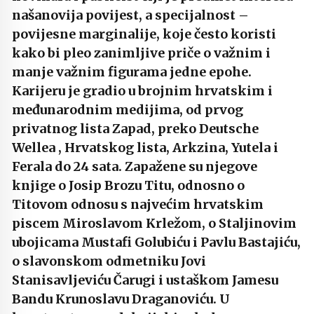
našanovija povijest, a specijalnost –
povijesne marginalije, koje često koristi
kako bi pleo zanimljive priče o važnim i
manje važnim figurama jedne epohe.
Karijeru je gradio u brojnim hrvatskim i
međunarodnim medijima, od prvog
privatnog lista Zapad, preko Deutsche
Wellea , Hrvatskog lista, Arkzina, Yutela i
Ferala do 24 sata. Zapažene su njegove
knjige o Josip Brozu Titu, odnosno o
Titovom odnosu s najvećim hrvatskim
piscem Miroslavom Krležom, o Staljinovim
ubojicama Mustafi Golubiću i Pavlu Bastajiću,
o slavonskom odmetniku Jovi
Stanisavljeviću Čarugi i ustaškom Jamesu
Bandu Krunoslavu Draganoviću. U