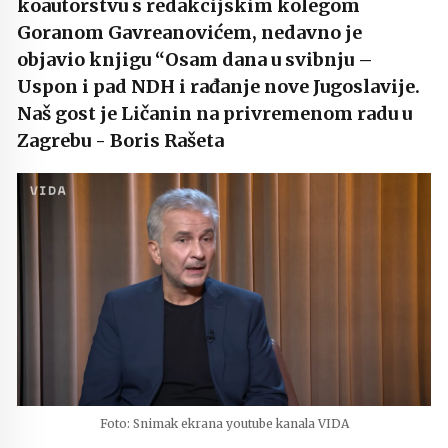
koautorstvu s redakcijskim kolegom
Goranom Gavreanovićem, nedavno je
objavio knjigu “Osam dana u svibnju –
Uspon i pad NDH i rađanje nove Jugoslavije.
Naš gost je Ličanin na privremenom radu u
Zagrebu - Boris Rašeta
Foto: Snimak ekrana youtube kanala VIDA