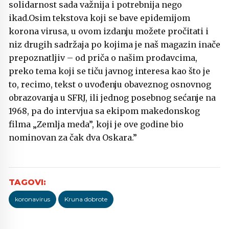
solidarnost sada važnija i potrebnija nego
ikad.Osim tekstova koji se bave epidemijom
korona virusa, u ovom izdanju možete pročitati i
niz drugih sadržaja po kojima je naš magazin inače
prepoznatljiv – od priča o našim prodavcima,
preko tema koji se tiču javnog interesa kao što je
to, recimo, tekst o uvođenju obaveznog osnovnog
obrazovanja u SFRJ, ili jednog posebnog sećanje na
1968, pa do intervjua sa ekipom makedonskog
filma „Zemlja meda”, koji je ove godine bio
nominovan za čak dva Oskara.”
koronavirus
Kruna dobrote