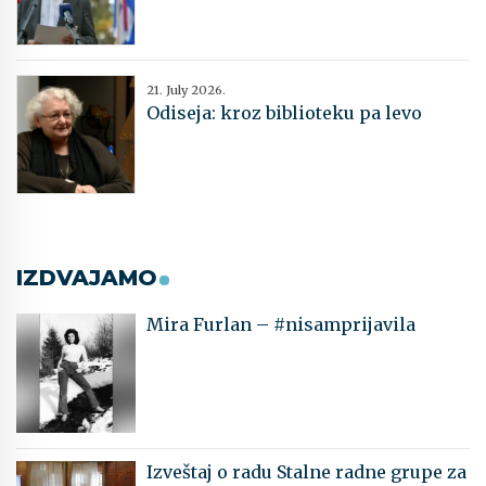
21. July 2026.
Odiseja: kroz biblioteku pa levo
IZDVAJAMO
Mira Furlan – #nisamprijavila
Izveštaj o radu Stalne radne grupe za