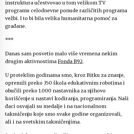
instruktura učestvovao u tom velikom TV
programu celodnevne ponude različitih programa
vežbi. I to bi bila velika humanitarna pomoć za
građane.
***
Danas sam posvetio malo više vremena nekim
drugim aktivnostima
Fonda B92
.
U proteklim godinama smo, kroz Bitku za znanje,
opremili preko 350 škola edukativnim robotima i
obučili preko 1.000 nastavnika za njihovo
korišćenje u nastavi kodiranja, programiranja. Naši
đaci osvajali su medalje i na nacionalnom
takmičenju koje smo svake godine organizovali,
ali i na svetskim takmičenjima.