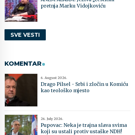
pretnja Marku Vidojkoviću
SVE VESTI
KOMENTAR
6. August 2026.
Drago Pilsel - Srbi i zločin u Komiću
kao teološko mjesto
26. July 2026.
Pupovac: Neka je trajna slava svima
koji su ustali protiv ustaške NDH!