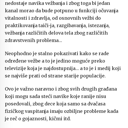
nedostaje navika vežbanja i zbog toga bi jedan
kanal morao da bude potpuno u funkciji očuvanja
vitalnosti i zdravlja, od osnovnih vežbi do
praktikovanja taiči-ja, razgibavanja, istezanja,
vežbanja različitih delova tela zbog različitih
zdravstvenih problema…
Neophodno je stalno pokazivati kako se rade
određene vežbe a to je jedino moguće preko
televizije koja je najdostupnija… a to je i medij koji
se najviše prati od strane starije populacije.
Ovo je važno naravno i zbog svih drugih građana
koji mogu sada steći navike koje ranije nisu
posedovali, zbog dece koja samo sa dvačasa
fizičkog vaspitanja imaju ozbiljne probleme kada
je reč o gojaznosti, kičmi itd.