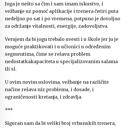
Joga je nešto sa čim i sam imam iskustvo, i
vežbanje uz pomoć aplikacije i trenera četiri puta
nedeljno po sat i po vremena, potpuno je dovoljno
za održanje vitalnosti, energije, zadovoljstva.
Verujem da bi jogu trebalo uvesti i u škole jer ju je
moguće praktikovati i u učionici u određenim
segmentima, čime se rešava problem
nedostatkakapaciteta u specijalizovanim salama
ili sl.
U ovim novim uslovima, vežbanje na različite
načine rešava niz problema, i dosade, i
ograničenosti kretanja, i zdravlja.
***
Siguran sam da bi veliki broj vrhunskih trenera,