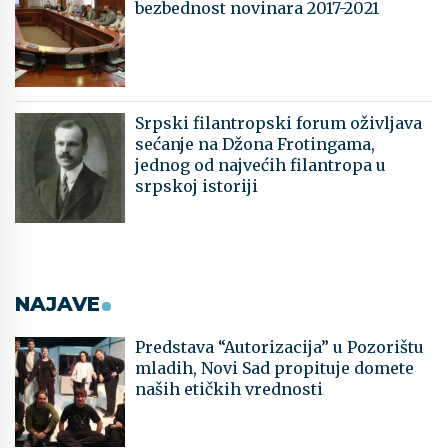
bezbednost novinara 2017-2021
Srpski filantropski forum oživljava
sećanje na Džona Frotingama,
jednog od najvećih filantropa u
srpskoj istoriji
NAJAVE
Predstava “Autorizacija” u Pozorištu
mladih, Novi Sad propituje domete
naših etičkih vrednosti