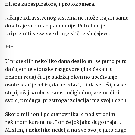
filtera za respiratore, i protokomera.
Jačanje zdravstvenog sistema ne može trajati samo
dok traje vrhunac pandemije. Potrebno je
pripremiti se za sve druge slične slučajeve.
***
U proteklih nekoliko dana desilo mi se puno puta
da čujem telefonske razgovore (dok čekam u
nekom redu) čiji je sadržaj okvirno ubeđivanje
osobe starije od 65, da ne izlazi, ili da se teši, da se
strpi, očaj sa obe strane… očigledno, vreme čini
svoje, preduga, prestroga izolacija ima svoju cenu.
Skoro million i po stanovnika je pod strogim
režimom karantina. I on će još jako dugo trajati.
Mislim, i nekoliko nedelja na sve ovo je jako dugo.