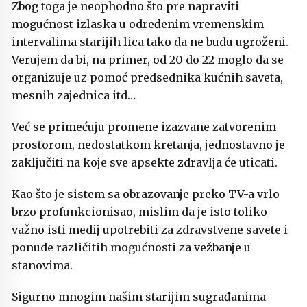
Zbog toga je neophodno što pre napraviti
mogućnost izlaska u određenim vremenskim
intervalima starijih lica tako da ne budu ugroženi.
Verujem da bi, na primer, od 20 do 22 moglo da se
organizuje uz pomoć predsednika kućnih saveta,
mesnih zajednica itd…
Već se primećuju promene izazvane zatvorenim
prostorom, nedostatkom kretanja, jednostavno je
zaključiti na koje sve apsekte zdravlja će uticati.
Kao što je sistem sa obrazovanje preko TV-a vrlo
brzo profunkcionisao, mislim da je isto toliko
važno isti medij upotrebiti za zdravstvene savete i
ponude različitih mogućnosti za vežbanje u
stanovima.
Sigurno mnogim našim starijim sugrađanima