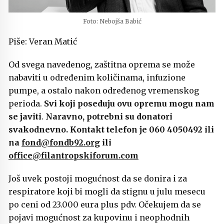
Foto: Nebojša Babić
Piše: Veran Matić
Od svega navedenog, zaštitna oprema se može
nabaviti u određenim količinama, infuzione
pumpe, a ostalo nakon određenog vremenskog
perioda.
Svi koji poseduju ovu opremu mogu nam
se javiti
.
Naravno, potrebni su donatori
svakodnevno. Kontakt telefon je 060 4050492 ili
na
fond@fondb92.org
ili
office@filantropskiforum.com
Još uvek postoji mogućnost da se donira i za
respiratore koji bi mogli da stignu u julu mesecu
po ceni od 23.000 eura plus pdv. Očekujem da se
pojavi mogućnost za kupovinu i neophodnih