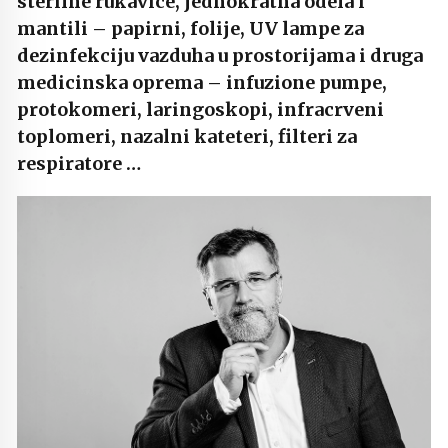
sterilne rukavice, jednokratna odela i
mantili – papirni, folije, UV lampe za
dezinfekciju vazduha u prostorijama i druga
medicinska oprema – infuzione pumpe,
protokomeri, laringoskopi, infracrveni
toplomeri, nazalni kateteri, filteri za
respiratore …