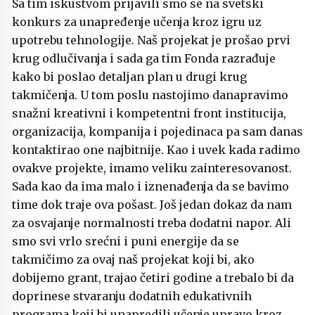
Sa tim iskustvom prijavili smo se na svetski
konkurs za unapređenje učenja kroz igru uz
upotrebu tehnologije. Naš projekat je prošao prvi
krug odlučivanja i sada ga tim Fonda razrađuje
kako bi poslao detaljan plan u drugi krug
takmičenja. U tom poslu nastojimo danapravimo
snažni kreativni i kompetentni front institucija,
organizacija, kompanija i pojedinaca pa sam danas
kontaktirao one najbitnije. Kao i uvek kada radimo
ovakve projekte, imamo veliku zainteresovanost.
Sada kao da ima malo i iznenađenja da se bavimo
time dok traje ova pošast. Još jedan dokaz da nam
za osvajanje normalnosti treba dodatni napor. Ali
smo svi vrlo srećni i puni energije da se
takmičimo za ovaj naš projekat koji bi, ako
dobijemo grant, trajao četiri godine a trebalo bi da
doprinese stvaranju dodatnih edukativnih
programa koji bi unapredili učenje upravo kroz