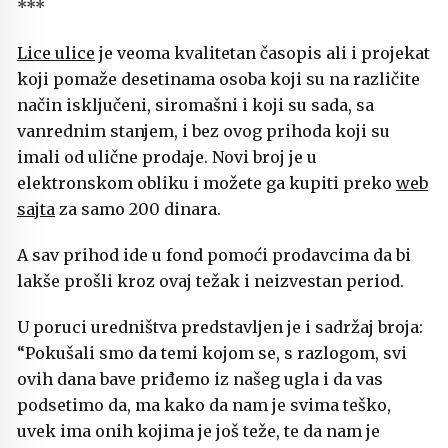
***
Lice ulice
je veoma kvalitetan časopis ali i projekat
koji pomaže desetinama osoba koji su na različite
način isključeni, siromašni i koji su sada, sa
vanrednim stanjem, i bez ovog prihoda koji su
imali od ulične prodaje. Novi broj je u
elektronskom obliku i možete ga kupiti preko
web
sajta
za samo 200 dinara.
A sav prihod ide u fond pomoći prodavcima da bi
lakše prošli kroz ovaj težak i neizvestan period.
U poruci uredništva predstavljen je i sadržaj broja:
“Pokušali smo da temi kojom se, s razlogom, svi
ovih dana bave priđemo iz našeg ugla i da vas
podsetimo da, ma kako da nam je svima teško,
uvek ima onih kojima je još teže, te da nam je