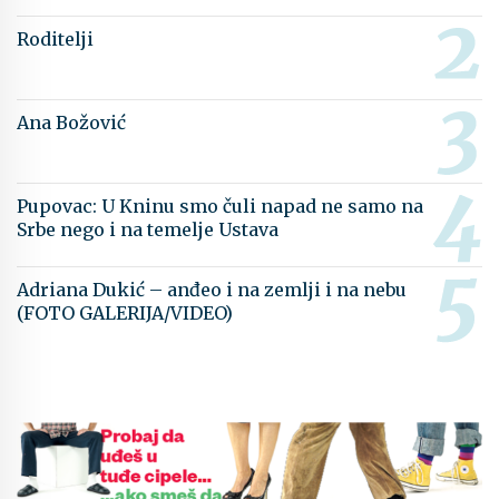
Roditelji
Ana Božović
Pupovac: U Kninu smo čuli napad ne samo na
Srbe nego i na temelje Ustava
Adriana Dukić – anđeo i na zemlji i na nebu
(FOTO GALERIJA/VIDEO)