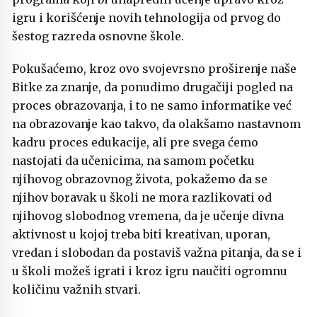
igru i korišćenje novih tehnologija od prvog do
šestog razreda osnovne škole.
Pokušaćemo, kroz ovo svojevrsno proširenje naše
Bitke za znanje, da ponudimo drugačiji pogled na
proces obrazovanja, i to ne samo informatike već
na obrazovanje kao takvo, da olakšamo nastavnom
kadru proces edukacije, ali pre svega ćemo
nastojati da učenicima, na samom početku
njihovog obrazovnog života, pokažemo da se
njihov boravak u školi ne mora razlikovati od
njihovog slobodnog vremena, da je učenje divna
aktivnost u kojoj treba biti kreativan, uporan,
vredan i slobodan da postaviš važna pitanja, da se i
u školi možeš igrati i kroz igru naučiti ogromnu
količinu važnih stvari.