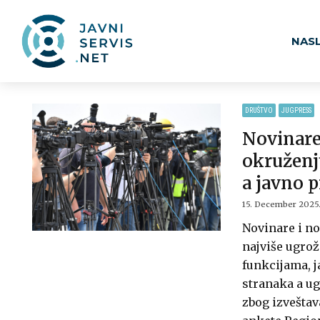
NAS
DRUŠTVO
JUGPRESS
Novinare 
okruženj
a javno p
15. December 2025
Novinare i no
najviše ugrož
funkcijama, j
stranaka a ug
zbog izveštav