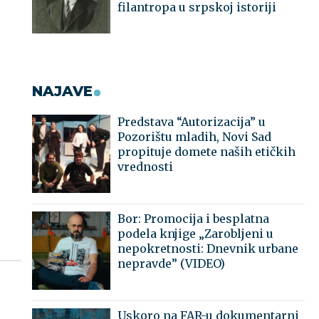
filantropa u srpskoj istoriji
NAJAVE
Predstava “Autorizacija” u
Pozorištu mladih, Novi Sad
propituje domete naših etičkih
vrednosti
Bor: Promocija i besplatna
podela knjige „Zarobljeni u
nepokretnosti: Dnevnik urbane
nepravde” (VIDEO)
Uskoro na FAR-u dokumentarni