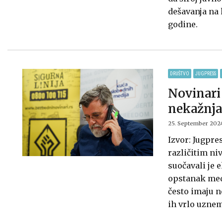
dešavanja na 
godine.
DRUŠTVO
JUGPRESS
Novinari
nekažnja
25. September 202
Izvor: Jugpres
različitim ni
suočavali je 
opstanak medi
često imaju n
ih vrlo uznem