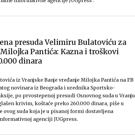
nalne informativne agencije JUGpress .
ena presuda Velimiru Bulatoviću za
Milojka Pantića: Kazna i troškovi
0.000 dinara
tovića iz Vranjske Banje vređanje Milojka Pantića na FB
atog novinara iz Beograda i urednika Sportsko-
aksije, po prvostepenoj presudi Osnovnog suda u Vranju
lašen krivim, koštaće preko 260.000 dinara, piše u
e ovog suda koja je u pisanoj formi dostavljena
nformativnoj agenciji JUGpress.