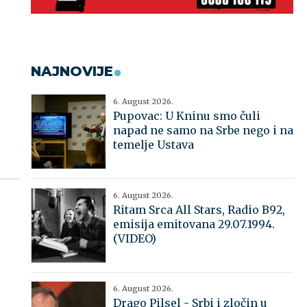
NAJNOVIJE
6. August 2026.
Pupovac: U Kninu smo čuli
napad ne samo na Srbe nego i na
temelje Ustava
6. August 2026.
Ritam Srca All Stars, Radio B92,
emisija emitovana 29.07.1994.
(VIDEO)
6. August 2026.
Drago Pilsel - Srbi i zločin u