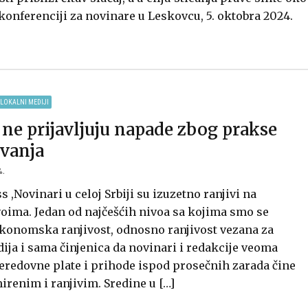
konferenciji za novinare u Leskovcu, 5. oktobra 2024.
LOKALNI MEDIJI
 ne prijavljuju napade zbog prakse
vanja
4.
s ,Novinari u celoj Srbiji su izuzetno ranjivi na
voima. Jedan od najčešćih nivoa sa kojima smo se
ekonomska ranjivost, odnosno ranjivost vezana za
ja i sama činjenica da novinari i redakcije veoma
eredovne plate i prihode ispod prosečnih zarada čine
irenim i ranjivim. Sredine u […]