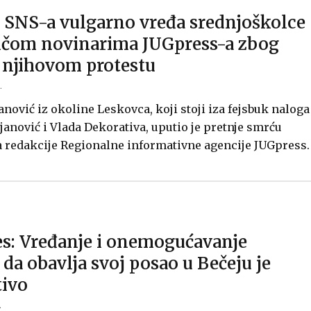
a SNS-a vulgarno vređa srednjoškolce
linčom novinarima JUGpress-a zbog
o njihovom protestu
.
anović iz okoline Leskovca, koji stoji iza fejsbuk naloga
janović i Vlada Dekorativa, uputio je pretnje smrću
 redakcije Regionalne informativne agencije JUGpress.
es: Vređanje i onemogućavanje
da obavlja svoj posao u Bečeju je
ivo
.