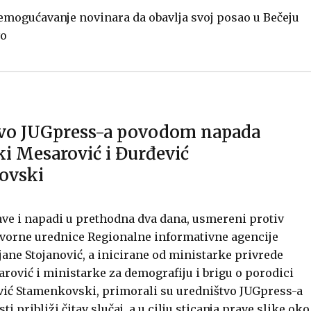
emogućavanje novinara da obavlja svoj posao u Bečeju
vo
vo JUGpress-a povodom napada
ki Mesarović i Đurđević
ovski
ve i napadi u prethodna dva dana, usmereni protiv
ovorne urednice Regionalne informativne agencije
jane Stojanović, a inicirane od ministarke privrede
rović i ministarke za demografiju i brigu o porodici
vić Stamenkovski, primorali su uredništvo JUGpress-a
sti približi čitav slučaj, a u cilju sticanja prave slike oko