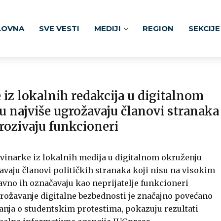
LOVNA
SVE VESTI
MEDIJI
REGION
SEKCIJE
iz lokalnih redakcija u digitalnom
u najviše ugrožavaju članovi stranaka
rozivaju funkcioneri
.
vinarke iz lokalnih medija u digitalnom okruženju
avaju članovi političkih stranaka koji nisu na visokim
avno ih označavaju kao neprijatelje funkcioneri
rožavanje digitalne bezbednosti je značajno povećano
anja o studentskim protestima, pokazuju rezultati