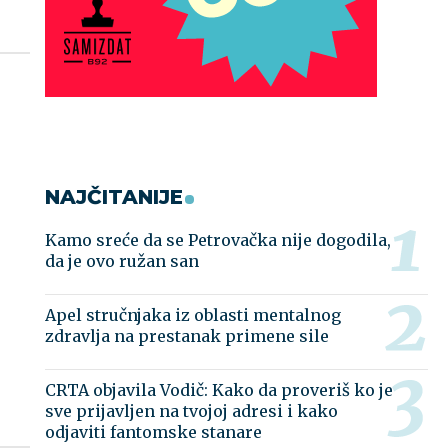
NAJČITANIJE
Kamo sreće da se Petrovačka nije dogodila,
da je ovo ružan san
Apel stručnjaka iz oblasti mentalnog
zdravlja na prestanak primene sile
CRTA objavila Vodič: Kako da proveriš ko je
sve prijavljen na tvojoj adresi i kako
odjaviti fantomske stanare