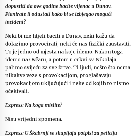
dopustiti da ove godine bacite vijenac u Dunav.
Planirate li odustati kako bi se izbjegao mogući
incident?
Neki bi me htjeli baciti u Dunav, neki kažu da
dolazimo provocirati, neki će nas fizički zaustaviti.
To je jedno od mjesta na koje idemo. Nakon toga
idemo na Ovčaru, a potom u crkvi sv. Nikolaja
palimo svijeću za sve žrtve. Ti ljudi, nešto što nema
nikakve veze s provokacijom, proglašavaju
provokacijom uključujući i neke od kojih to nismo
očekivali.
Express: Na koga mislite?
Nisu vrijedni spomena.
Express: U Škabrnji se skupljaju potpisi za peticiju