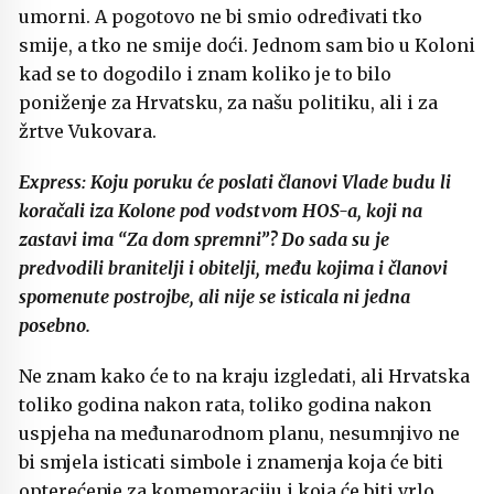
umorni. A pogotovo ne bi smio određivati tko
smije, a tko ne smije doći. Jednom sam bio u Koloni
kad se to dogodilo i znam koliko je to bilo
poniženje za Hrvatsku, za našu politiku, ali i za
žrtve Vukovara.
Express: Koju poruku će poslati članovi Vlade budu li
koračali iza Kolone pod vodstvom HOS-a, koji na
zastavi ima “Za dom spremni”? Do sada su je
predvodili branitelji i obitelji, među kojima i članovi
spomenute postrojbe, ali nije se isticala ni jedna
posebno.
Ne znam kako će to na kraju izgledati, ali Hrvatska
toliko godina nakon rata, toliko godina nakon
uspjeha na međunarodnom planu, nesumnjivo ne
bi smjela isticati simbole i znamenja koja će biti
opterećenje za komemoraciju i koja će biti vrlo