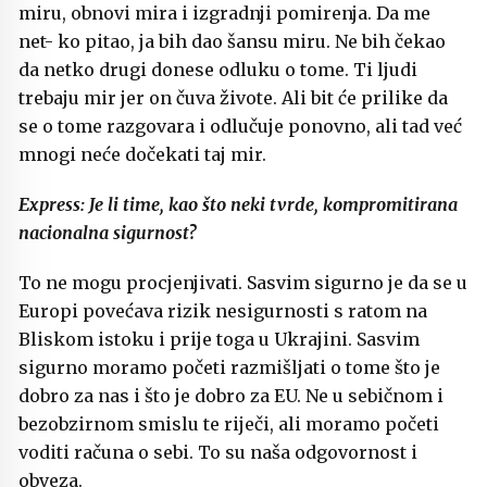
miru, obnovi mira i izgradnji pomirenja. Da me
net- ko pitao, ja bih dao šansu miru. Ne bih čekao
da netko drugi donese odluku o tome. Ti ljudi
trebaju mir jer on čuva živote. Ali bit će prilike da
se o tome razgovara i odlučuje ponovno, ali tad već
mnogi neće dočekati taj mir.
Express: Je li time, kao što neki tvrde, kompromitirana
nacionalna sigurnost?
To ne mogu procjenjivati. Sasvim sigurno je da se u
Europi povećava rizik nesigurnosti s ratom na
Bliskom istoku i prije toga u Ukrajini. Sasvim
sigurno moramo početi razmišljati o tome što je
dobro za nas i što je dobro za EU. Ne u sebičnom i
bezobzirnom smislu te riječi, ali moramo početi
voditi računa o sebi. To su naša odgovornost i
obveza.