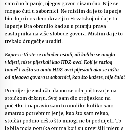
sam čuo lupanje, njegov govor nisam čuo. Nije se
mogao čuti u sabornici. Ne mislim da je to lupanje
bio doprinos demokraciji u Hrvatskoj ni da je to
lupanje išta obranilo kad su u pitanju prava
zastupnika na više slobode govora. Mislim da je to
trebalo drugačije uraditi.
Express: Vi ste se također ustali, ali koliko se moglo
vidjeti, niste pljeskali kao HDZ-ovci. Koji je razlog
tome? I zašto su onda HDZ-ovci pljeskali ako se ništa
od njegova govora u sabornici, kao što kažete, nije čulo?
Premijer je zaslužio da mu se oda poštovanje na
stoičkom držanju. Svoj sam dio otpljeskao na
početku i napravio sam to onoliko koliko sam
smatrao potrebnim jer je, kao što sam rekao,
stoički podnio nešto što mnogi ne bi podnijeli. To
je bila moja poruka onima koji su prevršili mjeru s