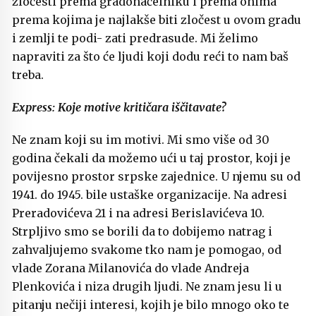
zločesti prema gradonačelniku i prema onima
prema kojima je najlakše biti zločest u ovom gradu
i zemlji te podi- zati predrasude. Mi želimo
napraviti za što će ljudi koji dodu reći to nam baš
treba.
Express: Koje motive kritičara iščitavate?
Ne znam koji su im motivi. Mi smo više od 30
godina čekali da možemo ući u taj prostor, koji je
povijesno prostor srpske zajednice. U njemu su od
1941. do 1945. bile ustaške organizacije. Na adresi
Preradovićeva 21 i na adresi Berislavićeva 10.
Strpljivo smo se borili da to dobijemo natrag i
zahvaljujemo svakome tko nam je pomogao, od
vlade Zorana Milanovića do vlade Andreja
Plenkovića i niza drugih ljudi. Ne znam jesu li u
pitanju nečiji interesi, kojih je bilo mnogo oko te