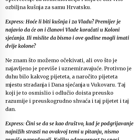
ozbiljna kušnja za samu Hrvatsku.
Express: Hoće li biti kušnja i za Vladu? Premijer je
najavio da će on i članovi Vlade koračati u Koloni
sjećanja. Ili mislite da bismo i ove godine mogli imati
dvije kolone?
Ne znam što možemo očekivati, ali ovo što je
najavljeno je previše i uznemiravajuće. Protivno je
duhu bilo kakvog pijeteta, a naročito pijeteta
mjestu stradanja i Dana sjećanja u Vukovaru. Taj
koji je to osmislio i odlučio doista preusko
razumije i preuskogrudno shvaća i taj pijetet i taj
dan.
Express: Čini se da se kao društvo, kad je podgrijavanje
najnižih strasti na ovakvoj temi u pitanju, nismo
previše napredovali. Koliku odgovornost tu snosi