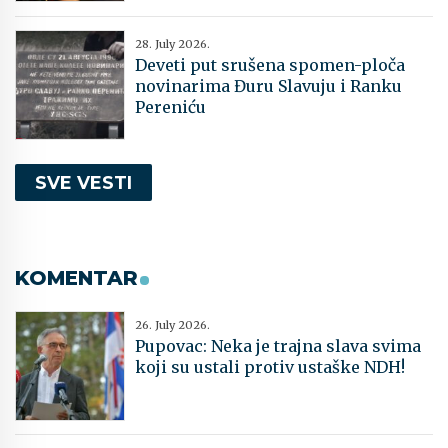
28. July 2026.
Deveti put srušena spomen-ploča
novinarima Đuru Slavuju i Ranku
Pereniću
SVE VESTI
KOMENTAR
26. July 2026.
Pupovac: Neka je trajna slava svima
koji su ustali protiv ustaške NDH!