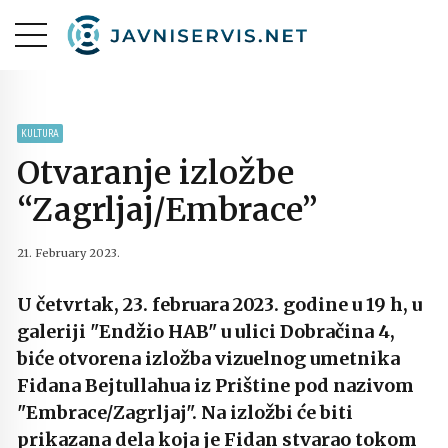
KULTURA
Otvaranje izložbe
“Zagrljaj/Embrace”
21. February 2023.
U četvrtak, 23. februara 2023. godine u 19 h, u
galeriji "Endžio HAB" u ulici Dobračina 4,
biće otvorena izložba vizuelnog umetnika
Fidana Bejtullahua iz Prištine pod nazivom
"Embrace/Zagrljaj". Na izložbi će biti
prikazana dela koja je Fidan stvarao tokom