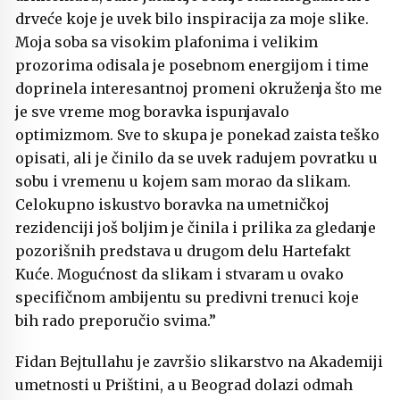
drveće koje je uvek bilo inspiracija za moje slike.
Moja soba sa visokim plafonima i velikim
prozorima odisala je posebnom energijom i time
doprinela interesantnoj promeni okruženja što me
je sve vreme mog boravka ispunjavalo
optimizmom. Sve to skupa je ponekad zaista teško
opisati, ali je činilo da se uvek radujem povratku u
sobu i vremenu u kojem sam morao da slikam.
Celokupno iskustvo boravka na umetničkoj
rezidenciji još boljim je činila i prilika za gledanje
pozorišnih predstava u drugom delu Hartefakt
Kuće. Mogućnost da slikam i stvaram u ovako
specifičnom ambijentu su predivni trenuci koje
bih rado preporučio svima.”
Fidan Bejtullahu je završio slikarstvo na Akademiji
umetnosti u Prištini, a u Beograd dolazi odmah