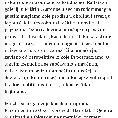
nakon uspešno održane solo izložbe u Raifaizen
galeriji u Prištini. Autor se u svojim radovima igra
gustim maglama koje prodiru u okolinu i stvaraju
lepotu čak i u teskobnim i teškim tonovima i
pejzažima. Ovim radovima poručuje da je važno
prihvatiti i loše dane, kao i dobre. “Iako katastrofe
mogu biti razorne, ujedno mogu biti i fascinantne,
neizvesne i otvorene za različita tumačenja,
zavisno od perspektive iz koje ih posmatramo. U
takvim trenucima se suočavamo s mračnim,
neistraženim lavirintom naših unutrašnjih
doživljaja, u kojima osećamo otkucaje života ispod
hladne analitičnosti uma”, rekao je Fidan
Bejtulahu.
Izložba se organizuje kao deo programa
Reconnection 2.0 koji sprovode Hartefakt i Qendra
Multimedia s fokusom na umetničku razmenu