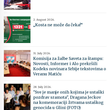
2. August 2026.
„Kosta ne može da čeka!“
31. July 2026.
Komisija za žalbe Saveta za štampu:
Novosti, Informer i Alo prekršili
Kodeks novinara Srbije tekstovima o
Veranu Matiću
28. July 2026.
"Sve je manje onih kojima je ustaški
pozdrav sramota", Dragana Jeckov
na komemoraciji žrtvama ustaškog
genocida u Glini (FOTO)