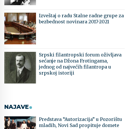
Izveštaj o radu Stalne radne grupe za
bezbednost novinara 2017-2021
Srpski filantropski forum oživljava
sećanje na Džona Frotingama,
jednog od najvećih filantropa u
srpskoj istoriji
NAJAVE
Predstava “Autorizacija” u Pozorištu
mladih, Novi Sad propituje domete