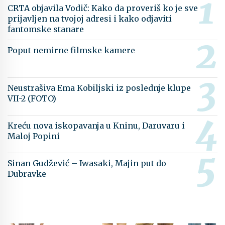
CRTA objavila Vodič: Kako da proveriš ko je sve
prijavljen na tvojoj adresi i kako odjaviti
fantomske stanare
Poput nemirne filmske kamere
Neustrašiva Ema Kobiljski iz poslednje klupe
VII-2 (FOTO)
Kreću nova iskopavanja u Kninu, Daruvaru i
Maloj Popini
Sinan Gudžević – Iwasaki, Majin put do
Dubravke