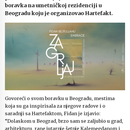
boravka na umetničkoj rezidenciji u
Beogradu koju je organizovao Hartefakt.
Govoreći o svom boravku u Beogradu, mestima
koja su ga inspirisala za njegove radove i o
saradnji sa Hartefaktom, Fidan je izjavio:
“Dolaskom u Beograd, brzo sam se zaljubio u grad,
arhitekturu, rane jutarnje šetnje Kalemegdanom i