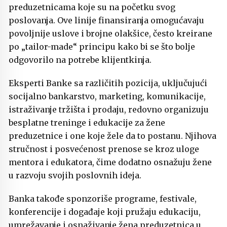
preduzetnicama koje su na početku svog
poslovanja. Ove linije finansiranja omogućavaju
povoljnije uslove i brojne olakšice, često kreirane
po „tailor-made“ principu kako bi se što bolje
odgovorilo na potrebe klijentkinja.
Eksperti Banke sa različitih pozicija, uključujući
socijalno bankarstvo, marketing, komunikacije,
istraživanje tržišta i prodaju, redovno organizuju
besplatne treninge i edukacije za žene
preduzetnice i one koje žele da to postanu. Njihova
stručnost i posvećenost prenose se kroz uloge
mentora i edukatora, čime dodatno osnažuju žene
u razvoju svojih poslovnih ideja.
Banka takođe sponzoriše programe, festivale,
konferencije i događaje koji pružaju edukaciju,
umrežavanje i osnaživanje žena preduzetnica u