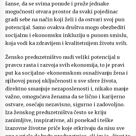
šanse, da se svima ponude i pruže jednake
mogućnosti otvara prostor da svaki pojedinac
gradi sebe na način koji želi i da ostvari svoj pun
potencijal. Samo ovakva društva mogu obezbediti
socijalnu i ekonomsku inkluziju u punom smislu,
koja vodi ka zdravijem i kvalitetnijem životu svih.
Žensko preduzetništvo nudi veliki potencijal u
pravcu rasta i razvoja svih ekonomija, to je pravi
put ka socijalno-ekonomskom osnaživanju žena i
njihovoj punoj uključenosti u sve sfere života,
direktno smanjuje nezaposlenosti i, nikako manje
važno, omogućava ženama da se lično i karijerno
ostvare, osećaju nezavisno, sigurno i zadovoljno.
Iza ženskog preduzetništva često se kriju
zanimljive, inspirativne, ali ponekad i teške
izazovne životne priče koje otkrivaju da nisu sve