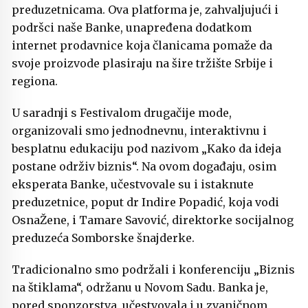
preduzetnicama. Ova platforma je, zahvaljujući i
podršci naše Banke, unapređena dodatkom
internet prodavnice koja članicama pomaže da
svoje proizvode plasiraju na šire tržište Srbije i
regiona.
U saradnji s Festivalom drugačije mode,
organizovali smo jednodnevnu, interaktivnu i
besplatnu edukaciju pod nazivom „Kako da ideja
postane održiv biznis“. Na ovom događaju, osim
eksperata Banke, učestvovale su i istaknute
preduzetnice, poput dr Indire Popadić, koja vodi
OsnaŽene, i Tamare Savović, direktorke socijalnog
preduzeća Somborske šnajderke.
Tradicionalno smo podržali i konferenciju „Biznis
na štiklama“, održanu u Novom Sadu. Banka je,
pored sponzorstva, učestvovala i u zvaničnom