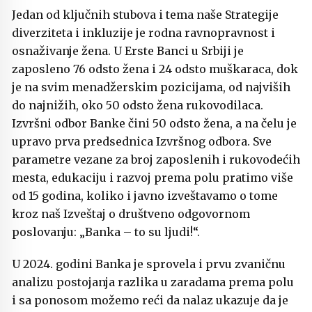
Jedan od ključnih stubova i tema naše Strategije
diverziteta i inkluzije je rodna ravnopravnost i
osnaživanje žena. U Erste Banci u Srbiji je
zaposleno 76 odsto žena i 24 odsto muškaraca, dok
je na svim menadžerskim pozicijama, od najviših
do najnižih, oko 50 odsto žena rukovodilaca.
Izvršni odbor Banke čini 50 odsto žena, a na čelu je
upravo prva predsednica Izvršnog odbora. Sve
parametre vezane za broj zaposlenih i rukovodećih
mesta, edukaciju i razvoj prema polu pratimo više
od 15 godina, koliko i javno izveštavamo o tome
kroz naš Izveštaj o društveno odgovornom
poslovanju: „Banka – to su ljudi!“.
U 2024. godini Banka je sprovela i prvu zvaničnu
analizu postojanja razlika u zaradama prema polu
i sa ponosom možemo reći da nalaz ukazuje da je