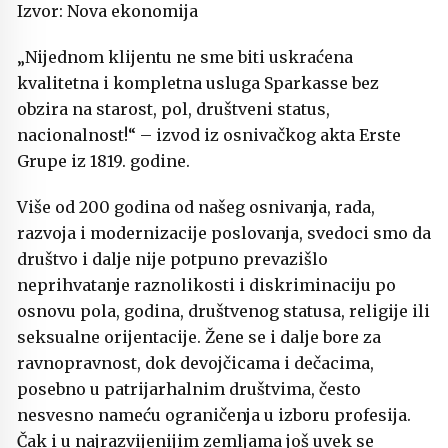
Izvor: Nova ekonomija
„Nijednom klijentu ne sme biti uskraćena
kvalitetna i kompletna usluga Sparkasse bez
obzira na starost, pol, društveni status,
nacionalnost!“ – izvod iz osnivačkog akta Erste
Grupe iz 1819. godine.
Više od 200 godina od našeg osnivanja, rada,
razvoja i modernizacije poslovanja, svedoci smo da
društvo i dalje nije potpuno prevazišlo
neprihvatanje raznolikosti i diskriminaciju po
osnovu pola, godina, društvenog statusa, religije ili
seksualne orijentacije. Žene se i dalje bore za
ravnopravnost, dok devojčicama i dečacima,
posebno u patrijarhalnim društvima, često
nesvesno nameću ograničenja u izboru profesija.
Čak i u najrazvijenijim zemljama još uvek se