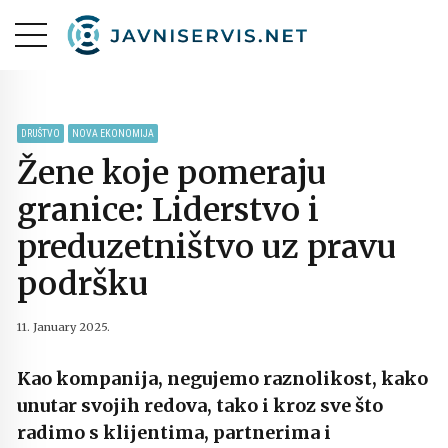
DRUŠTVO
NOVA EKONOMIJA
Žene koje pomeraju
granice: Liderstvo i
preduzetništvo uz pravu
podršku
11. January 2025.
Kao kompanija, negujemo raznolikost, kako
unutar svojih redova, tako i kroz sve što
radimo s klijentima, partnerima i