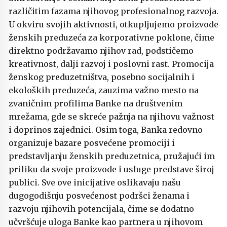
različitim fazama njihovog profesionalnog razvoja.
U okviru svojih aktivnosti, otkupljujemo proizvode
ženskih preduzeća za korporativne poklone, čime
direktno podržavamo njihov rad, podstičemo
kreativnost, dalji razvoj i poslovni rast. Promocija
ženskog preduzetništva, posebno socijalnih i
ekoloških preduzeća, zauzima važno mesto na
zvaničnim profilima Banke na društvenim
mrežama, gde se skreće pažnja na njihovu važnost
i doprinos zajednici. Osim toga, Banka redovno
organizuje bazare posvećene promociji i
predstavljanju ženskih preduzetnica, pružajući im
priliku da svoje proizvode i usluge predstave široj
publici. Sve ove inicijative oslikavaju našu
dugogodišnju posvećenost podršci ženama i
razvoju njihovih potencijala, čime se dodatno
učvršćuje uloga Banke kao partnera u njihovom