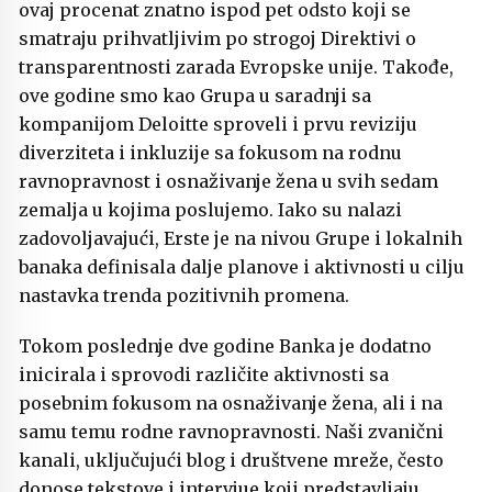
ovaj procenat znatno ispod pet odsto koji se
smatraju prihvatljivim po strogoj Direktivi o
transparentnosti zarada Evropske unije. Takođe,
ove godine smo kao Grupa u saradnji sa
kompanijom Deloitte sproveli i prvu reviziju
diverziteta i inkluzije sa fokusom na rodnu
ravnopravnost i osnaživanje žena u svih sedam
zemalja u kojima poslujemo. Iako su nalazi
zadovoljavajući, Erste je na nivou Grupe i lokalnih
banaka definisala dalje planove i aktivnosti u cilju
nastavka trenda pozitivnih promena.
Tokom poslednje dve godine Banka je dodatno
inicirala i sprovodi različite aktivnosti sa
posebnim fokusom na osnaživanje žena, ali i na
samu temu rodne ravnopravnosti. Naši zvanični
kanali, uključujući blog i društvene mreže, često
donose tekstove i intervjue koji predstavljaju