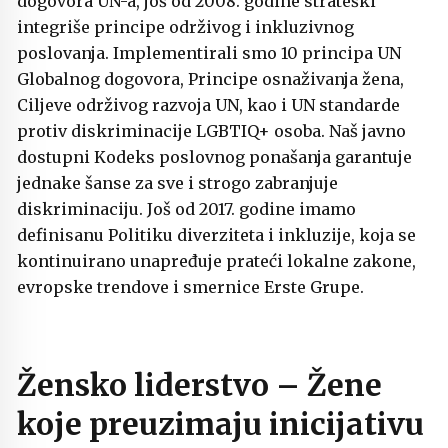
dogovora UN-a, još od 2008. godine strateški
integriše principe održivog i inkluzivnog
poslovanja. Implementirali smo 10 principa UN
Globalnog dogovora, Principe osnaživanja žena,
Ciljeve održivog razvoja UN, kao i UN standarde
protiv diskriminacije LGBTIQ+ osoba. Naš javno
dostupni Kodeks poslovnog ponašanja garantuje
jednake šanse za sve i strogo zabranjuje
diskriminaciju. Još od 2017. godine imamo
definisanu Politiku diverziteta i inkluzije, koja se
kontinuirano unapređuje prateći lokalne zakone,
evropske trendove i smernice Erste Grupe.
Žensko liderstvo – Žene
koje preuzimaju inicijativu