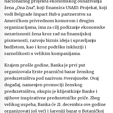
nacionalnog projekta ekonomskog osnaživanja
žena „Ona Zna“, koji finansira USAID. Projekat, koji
vodi Belgrade Impact Hub u partnerstvu sa
Američkom privrednom komorom i drugim
organizacijama, ima za cilj podizanje ekonomske
nezavisnosti žena kroz rad na finansijskoj
pismenosti, razvoju biznis ideja i upravljanju
budžetom, kao i kroz podršku inkluziji i
raznolikosti u velikim kompanijama.
Krajem prošle godine, Banka je prvi put
organizovala Erste praznični bazar ženskog
preduzetništva pod nazivom #verujusebe. Ovaj
događaj, namenjen promociji ženskog
preduzetništva, okupio je klijentkinje Banke i
njihove inspirativne preduzetničke priče. Zbog
velikog uspeha, Banka će 21. decembra ove godine
organizovati još veći i šareniji bazar u Botaničkoj