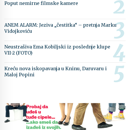
Poput nemirne filmske kamere
ANEM ALARM: Jeziva „čestitka“ – pretnja Marku
Vidojkoviću
Neustrašiva Ema Kobiljski iz poslednje klupe
VII-2 (FOTO)
Kreću nova iskopavanja u Kninu, Daruvaru i
Maloj Popini