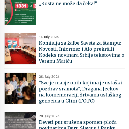
„Kosta ne može da čeka!“
31. July 2026.
Komisija za žalbe Saveta za štampu:
Novosti, Informer i Alo prekršili
Kodeks novinara Srbije tekstovima o
Veranu Matiću
28. July 2026.
"Sve je manje onih kojima je ustaški
pozdrav sramota", Dragana Jeckov
na komemoraciji žrtvama ustaškog
genocida u Glini (FOTO)
28. July 2026.
Deveti put srušena spomen-ploča
novinarima Đuru Slavuju i Ranku