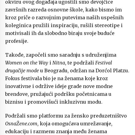
okviru ovog događaja ugostili smo devojčice
završnih razreda osnovne škole, kako bismo im
kroz priče o razvojnim putevima naših uspešnih
koleginica pružili inspiraciju, rušili stereotipe i
motivisali ih da slobodno biraju svoje buduće
profesije.
Takođe, započeli smo saradnju s udruženjima
Women on the Way
i
Nitna
, te podržali
Festival
drugačije mode
u Beogradu, održan na Dorćol Platzu.
Fokus festivala bio je na ženama koje kroz
inovativne i održive ideje grade nove modne
brendove, pružajući podršku početnicama u
biznisu i promovišući inkluzivnu modu.
Podržali smo platformu za žensko preduzetništvo
OsnaŽene.com
, koja omogućava umrežavanje,
edukaciju i razmenu znanja među ženama