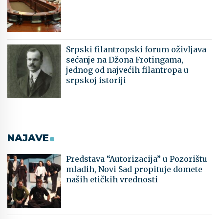
Srpski filantropski forum oživljava
sećanje na Džona Frotingama,
jednog od najvećih filantropa u
srpskoj istoriji
NAJAVE
Predstava “Autorizacija” u Pozorištu
mladih, Novi Sad propituje domete
naših etičkih vrednosti