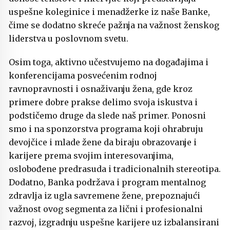
uspešne koleginice i menadžerke iz naše Banke,
čime se dodatno skreće pažnja na važnost ženskog
liderstva u poslovnom svetu.
Osim toga, aktivno učestvujemo na događajima i
konferencijama posvećenim rodnoj
ravnopravnosti i osnaživanju žena, gde kroz
primere dobre prakse delimo svoja iskustva i
podstičemo druge da slede naš primer. Ponosni
smo i na sponzorstva programa koji ohrabruju
devojčice i mlade žene da biraju obrazovanje i
karijere prema svojim interesovanjima,
oslobođene predrasuda i tradicionalnih stereotipa.
Dodatno, Banka podržava i program mentalnog
zdravlja iz ugla savremene žene, prepoznajući
važnost ovog segmenta za lični i profesionalni
razvoj, izgradnju uspešne karijere uz izbalansirani