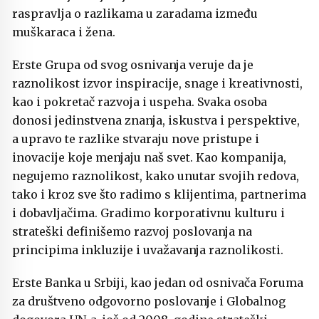
raspravlja o razlikama u zaradama između
muškaraca i žena.
Erste Grupa od svog osnivanja veruje da je
raznolikost izvor inspiracije, snage i kreativnosti,
kao i pokretač razvoja i uspeha. Svaka osoba
donosi jedinstvena znanja, iskustva i perspektive,
a upravo te razlike stvaraju nove pristupe i
inovacije koje menjaju naš svet. Kao kompanija,
negujemo raznolikost, kako unutar svojih redova,
tako i kroz sve što radimo s klijentima, partnerima
i dobavljačima. Gradimo korporativnu kulturu i
strateški definišemo razvoj poslovanja na
principima inkluzije i uvažavanja raznolikosti.
Erste Banka u Srbiji, kao jedan od osnivača Foruma
za društveno odgovorno poslovanje i Globalnog