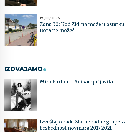
19. July 2026.
Zona 30: Kod Ziđina može u ostatku
Bora ne može?
IZDVAJAMO
Mira Furlan – #nisamprijavila
Izveštaj o radu Stalne radne grupe za
bezbednost novinara 2017-2021