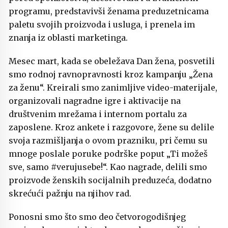
programu, predstavivši ženama preduzetnicama
paletu svojih proizvoda i usluga, i prenela im
znanja iz oblasti marketinga.
Mesec mart, kada se obeležava Dan žena, posvetili
smo rodnoj ravnopravnosti kroz kampanju „Žena
za ženu“. Kreirali smo zanimljive video-materijale,
organizovali nagradne igre i aktivacije na
društvenim mrežama i internom portalu za
zaposlene. Kroz ankete i razgovore, žene su delile
svoja razmišljanja o ovom prazniku, pri čemu su
mnoge poslale poruke podrške poput „Ti možeš
sve, samo #verujusebe!“. Kao nagrade, delili smo
proizvode ženskih socijalnih preduzeća, dodatno
skrećući pažnju na njihov rad.
Ponosni smo što smo deo četvorogodišnjeg