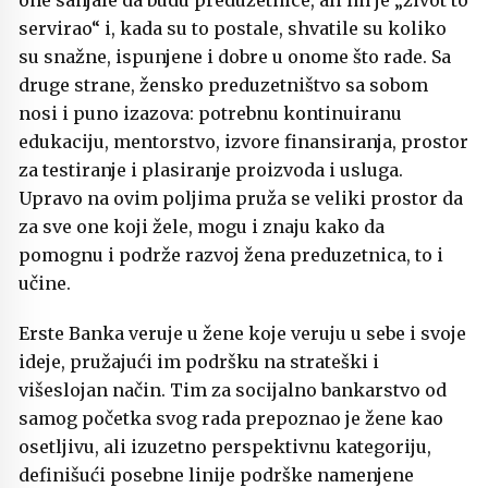
one sanjale da budu preduzetnice, ali im je „život to
servirao“ i, kada su to postale, shvatile su koliko
su snažne, ispunjene i dobre u onome što rade. Sa
druge strane, žensko preduzetništvo sa sobom
nosi i puno izazova: potrebnu kontinuiranu
edukaciju, mentorstvo, izvore finansiranja, prostor
za testiranje i plasiranje proizvoda i usluga.
Upravo na ovim poljima pruža se veliki prostor da
za sve one koji žele, mogu i znaju kako da
pomognu i podrže razvoj žena preduzetnica, to i
učine.
Erste Banka veruje u žene koje veruju u sebe i svoje
ideje, pružajući im podršku na strateški i
višeslojan način. Tim za socijalno bankarstvo od
samog početka svog rada prepoznao je žene kao
osetljivu, ali izuzetno perspektivnu kategoriju,
definišući posebne linije podrške namenjene