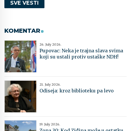
SVE VESTI
KOMENTAR
26. July 2026.
Pupovac: Neka je trajna slava svima
koji su ustali protiv ustaške NDH!
21. July 2026.
Odiseja: kroz biblioteku pa levo
19. July 2026.
Zona 30: Kod Ziđina može u ostatku