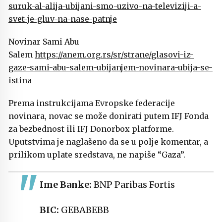
suruk-al-alija-ubijani-smo-uzivo-na-televiziji-a-
svet-je-gluv-na-nase-patnje
Novinar Sami Abu
Salem
https://anem.org.rs/sr/strane/glasovi-iz-
gaze-sami-abu-salem-ubijanjem-novinara-ubija-se-
istina
Prema instrukcijama Evropske federacije
novinara, novac se može donirati putem IFJ Fonda
za bezbednost ili IFJ Donorbox platforme.
Uputstvima je naglašeno da se u polje komentar, a
prilikom uplate sredstava, ne napiše “Gaza”.
Ime Banke:
BNP Paribas Fortis
BIC:
GEBABEBB