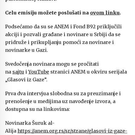
Celu emisiju možete poslušati na
ovom linku
.
Podsećamo da su se ANEM i Fond B92 priključili
akciji i pozvali građane i novinare u Srbiji da se
pridruže i prikupljanju pomoći za novinare i
novinarke u Gazi.
Svedočenja novinara mogu se pročitati
na
sajtu
i
YouTube
stranici ANEM u okviru serijala
„Glasovi iz Gaze“.
Prva dva intervjua slobodna su za preuzimanje i
prenošenje u medijima uz navođenje izvora, a
dostupna su na linkovima:
Novinarka Šuruk al-
Alija
https://anem.org.rs/sr/strane/glasovi-iz-gaze-