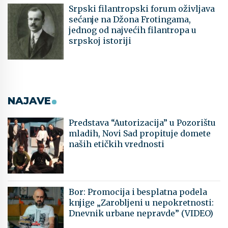
Srpski filantropski forum oživljava
sećanje na Džona Frotingama,
jednog od najvećih filantropa u
srpskoj istoriji
NAJAVE
Predstava “Autorizacija” u Pozorištu
mladih, Novi Sad propituje domete
naših etičkih vrednosti
Bor: Promocija i besplatna podela
knjige „Zarobljeni u nepokretnosti:
Dnevnik urbane nepravde” (VIDEO)