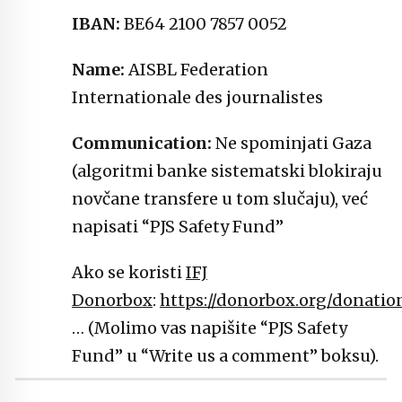
IBAN:
BE64 2100 7857 0052
Name:
AISBL Federation
Internationale des journalistes
Communication:
Ne spominjati Gaza
(algoritmi banke sistematski blokiraju
novčane transfere u tom slučaju), već
napisati “PJS Safety Fund”
Ako se koristi
IFJ
Donorbox
:
https://donorbox.org/donatio
… (Molimo vas napišite “PJS Safety
Fund” u “Write us a comment” boksu).