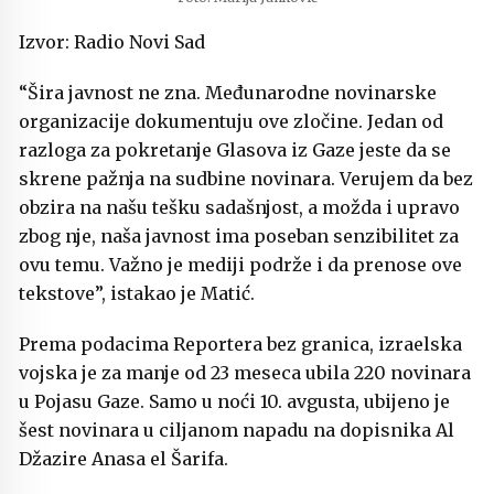
Izvor: Radio Novi Sad
“Šira javnost ne zna. Međunarodne novinarske
organizacije dokumentuju ove zločine. Jedan od
razloga za pokretanje Glasova iz Gaze jeste da se
skrene pažnja na sudbine novinara. Verujem da bez
obzira na našu tešku sadašnjost, a možda i upravo
zbog nje, naša javnost ima poseban senzibilitet za
ovu temu. Važno je mediji podrže i da prenose ove
tekstove”, istakao je Matić.
Prema podacima Reportera bez granica, izraelska
vojska je za manje od 23 meseca ubila 220 novinara
u Pojasu Gaze. Samo u noći 10. avgusta, ubijeno je
šest novinara u ciljanom napadu na dopisnika Al
Džazire Anasa el Šarifa.