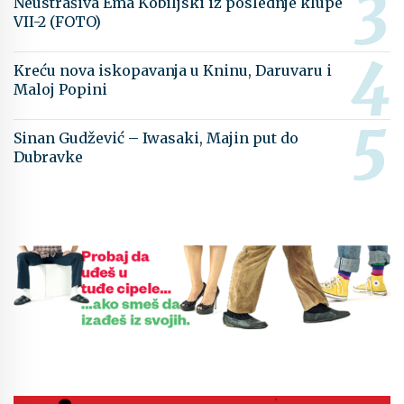
Neustrašiva Ema Kobiljski iz poslednje klupe
VII-2 (FOTO)
Kreću nova iskopavanja u Kninu, Daruvaru i
Maloj Popini
Sinan Gudžević – Iwasaki, Majin put do
Dubravke