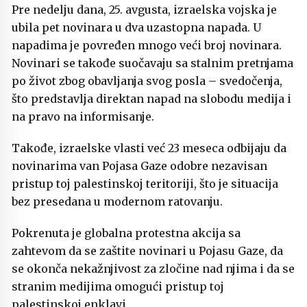
Pre nedelju dana, 25. avgusta, izraelska vojska je
ubila pet novinara u dva uzastopna napada. U
napadima je povređen mnogo veći broj novinara.
Novinari se takođe suočavaju sa stalnim pretnjama
po život zbog obavljanja svog posla – svedočenja,
što predstavlja direktan napad na slobodu medija i
na pravo na informisanje.
Takođe, izraelske vlasti već 23 meseca odbijaju da
novinarima van Pojasa Gaze odobre nezavisan
pristup toj palestinskoj teritoriji, što je situacija
bez presedana u modernom ratovanju.
Pokrenuta je globalna protestna akcija sa
zahtevom da se zaštite novinari u Pojasu Gaze, da
se okonča nekažnjivost za zločine nad njima i da se
stranim medijima omogući pristup toj
palestinskoj enklavi.