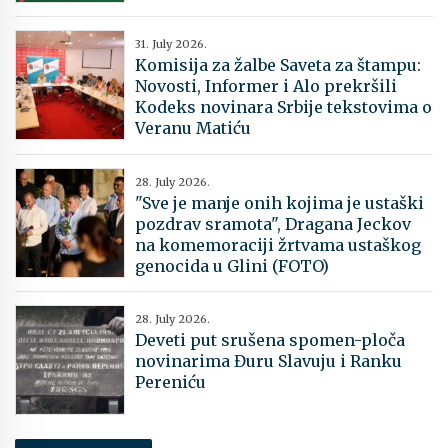
31. July 2026.
Komisija za žalbe Saveta za štampu:
Novosti, Informer i Alo prekršili
Kodeks novinara Srbije tekstovima o
Veranu Matiću
28. July 2026.
"Sve je manje onih kojima je ustaški
pozdrav sramota", Dragana Jeckov
na komemoraciji žrtvama ustaškog
genocida u Glini (FOTO)
28. July 2026.
Deveti put srušena spomen-ploča
novinarima Đuru Slavuju i Ranku
Pereniću