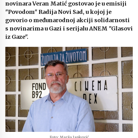
novinara Veran Matić gostovao je u emisiji
"Povodom" Radija Novi Sad, u kojoj je
govorio o međunarodnoj akciji solidarnosti
s novinarima u Gazi i serijalu ANEM "Glasovi
iz Gaze".
Foto: Marija Janković