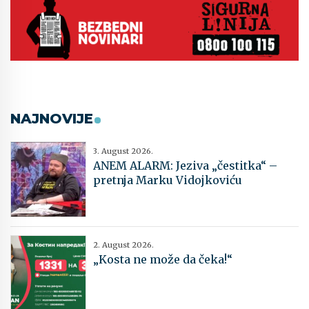
NAJNOVIJE
3. August 2026.
ANEM ALARM: Jeziva „čestitka“ –
pretnja Marku Vidojkoviću
2. August 2026.
„Kosta ne može da čeka!“