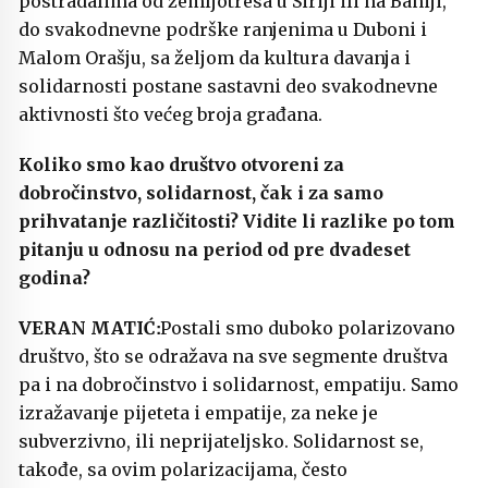
postradalima od zemljotresa u Siriji ili na Baniji,
do svakodnevne podrške ranjenima u Duboni i
Malom Orašju, sa željom da kultura davanja i
solidarnosti postane sastavni deo svakodnevne
aktivnosti što većeg broja građana.
Koliko smo kao društvo otvoreni za
dobročinstvo, solidarnost, čak i za samo
prihvatanje različitosti? Vidite li razlike po tom
pitanju u odnosu na period od pre dvadeset
godina?
Postali smo duboko polarizovano
društvo, što se odražava na sve segmente društva
pa i na dobročinstvo i solidarnost, empatiju. Samo
izražavanje pijeteta i empatije, za neke je
subverzivno, ili neprijateljsko. Solidarnost se,
takođe, sa ovim polarizacijama, često