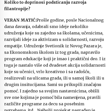
Koliko to doprinosi podsticanju razvoja
filantropije?
Prošle godine, posle Nacionalnog
dana davanja, odabrali smo ideje nekoliko
udruženja koje su zajedno sa školama, učenicima,
razvijali ideje za aktivizam u solidarnosti, razvoju
empatije. Udruženje Svetionik iz Novog Pazara je,
sa Ekonomskom školom iz tog grada, napravilo
program edukacije koji je imao i praktični deo. I iz
toga je nastalo više od dvadeset akcija solidarnosti
koje su učenici, vrlo kreativno i sa radošću,
realizovali na ulicama grada, ili u samoj školi ili u
drugim insitucijama. Sami su prikupili značajnu
pomoć. I zajedno sa svojim nastavnicima, obišli
sve one kojima je pomoć bila namenjena, pravili
različite programe za decu sa posebnim
potrebama, itd… Najbolji projekat nagrađen je