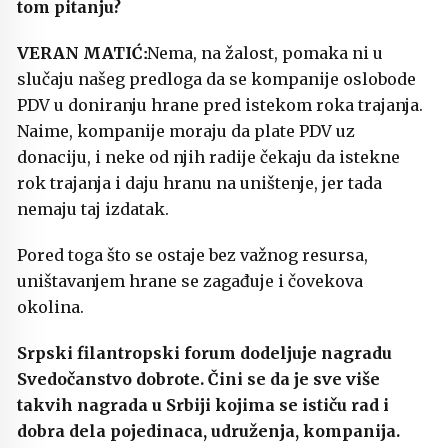
tom pitanju?
Nema, na žalost, pomaka ni u
slučaju našeg predloga da se kompanije oslobode
PDV u doniranju hrane pred istekom roka trajanja.
Naime, kompanije moraju da plate PDV uz
donaciju, i neke od njih radije čekaju da istekne
rok trajanja i daju hranu na uništenje, jer tada
nemaju taj izdatak.
Pored toga što se ostaje bez važnog resursa,
uništavanjem hrane se zagađuje i čovekova
okolina.
Srpski filantropski forum dodeljuje nagradu
Svedočanstvo dobrote. Čini se da je sve više
takvih nagrada u Srbiji kojima se ističu rad i
dobra dela pojedinaca, udruženja, kompanija.