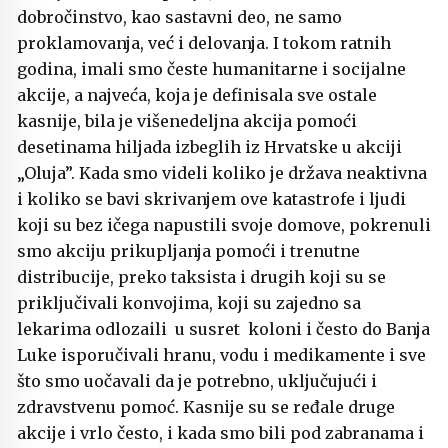
dobročinstvo, kao sastavni deo, ne samo
proklamovanja, već i delovanja. I tokom ratnih
godina, imali smo česte humanitarne i socijalne
akcije, a najveća, koja je definisala sve ostale
kasnije, bila je višenedeljna akcija pomoći
desetinama hiljada izbeglih iz Hrvatske u akciji
„Oluja”. Kada smo videli koliko je država neaktivna
i koliko se bavi skrivanjem ove katastrofe i ljudi
koji su bez ičega napustili svoje domove, pokrenuli
smo akciju prikupljanja pomoći i trenutne
distribucije, preko taksista i drugih koji su se
priključivali konvojima, koji su zajedno sa
lekarima odlozaili u susret koloni i često do Banja
Luke isporučivali hranu, vodu i medikamente i sve
što smo uočavali da je potrebno, uključujući i
zdravstvenu pomoć. Kasnije su se ređale druge
akcije i vrlo često, i kada smo bili pod zabranama i