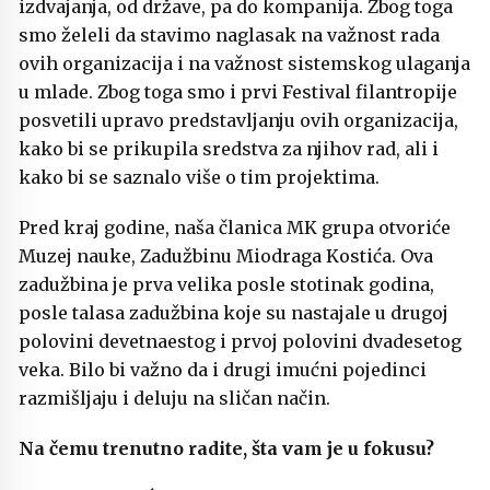
izdvajanja, od države, pa do kompanija. Zbog toga
smo želeli da stavimo naglasak na važnost rada
ovih organizacija i na važnost sistemskog ulaganja
u mlade. Zbog toga smo i prvi Festival filantropije
posvetili upravo predstavljanju ovih organizacija,
kako bi se prikupila sredstva za njihov rad, ali i
kako bi se saznalo više o tim projektima.
Pred kraj godine, naša članica MK grupa otvoriće
Muzej nauke, Zadužbinu Miodraga Kostića. Ova
zadužbina je prva velika posle stotinak godina,
posle talasa zadužbina koje su nastajale u drugoj
polovini devetnaestog i prvoj polovini dvadesetog
veka. Bilo bi važno da i drugi imućni pojedinci
razmišljaju i deluju na sličan način.
Na čemu trenutno radite, šta vam je u fokusu?