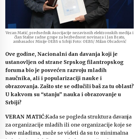
Veran Matić, predsednik Asocijacije nezavisnih elektronskih medija i
član Stalne radne grupe za bezbednost novinara i Jan Bratu,
ambasador Misije OEBS u Srbiji Foto: OEBS/ Milan Obradović
Ove godine, Nacionalni dan davanja koji je
ustanovljen od strane Srpskog filantropskog
foruma bio je posvećen razvoju mladih
naučnika, ali i popularizaciji nauke i
obrazovanja. Zašto ste se odlučili baš za tu oblast?
U kakvom su “stanju” nauka i obrazovanje u
Srbiji?
Kada se pogleda struktura davanja
za organizacije mladih ili one organizacije koje se
bave mladima, može se videti da su to minimalna