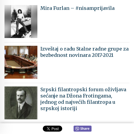
Mira Furlan – #nisamprijavila
Izveštaj o radu Stalne radne grupe za
bezbednost novinara 2017-2021
Srpski filantropski forum oživljava
sećanje na Džona Frotingama,
jednog od najvećih filantropa u
srpskoj istoriji