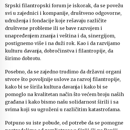
Srpski filantropski forum je iskorak, da se povežu
svi u zajednici i kompanije, društveno odgovorne,
udruženja i fondacije koje rešavaju različite
društvene probleme ili se bave razvojem i
unapređenjem znanja i veština i da, sinergijom,
postignemo više i na duži rok. Kao i da razvijamo
kulturu davanja, dobročinstva i filantropije, da
širimo dobrotu.
Posebno, da se zajedno trudimo da državni organi
stvore što povoljnije uslove za razvoj filantropije,
kako bi se širila kultura davanja i kako bi se
pomoglo na kvalitetan način što većem broju naših
građana i kako bismo našu solidarnost širili i sa
svima koji su ugroženi u različitim katastrofama.
Potpuno su iste pobude, od potrebe da se pomogne