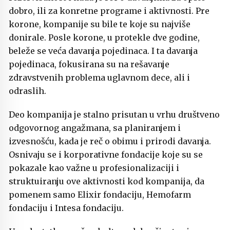
dobro, ili za konretne programe i aktivnosti. Pre
korone, kompanije su bile te koje su najviše
donirale. Posle korone, u protekle dve godine,
beleže se veća davanja pojedinaca. I ta davanja
pojedinaca, fokusirana su na rešavanje
zdravstvenih problema uglavnom dece, ali i
odraslih.
Deo kompanija je stalno prisutan u vrhu društveno
odgovornog angažmana, sa planiranjem i
izvesnošću, kada je reč o obimu i prirodi davanja.
Osnivaju se i korporativne fondacije koje su se
pokazale kao važne u profesionalizaciji i
struktuiranju ove aktivnosti kod kompanija, da
pomenem samo Elixir fondaciju, Hemofarm
fondaciju i Intesa fondaciju.