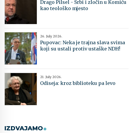
Drago Pilsel - Srbi i zločin u Komiću
kao teološko mjesto
26. July 2026.
Pupovac: Neka je trajna slava svima
koji su ustali protiv ustaške NDH!
21. July 2026.
Odiseja: kroz biblioteku pa levo
IZDVAJAMO