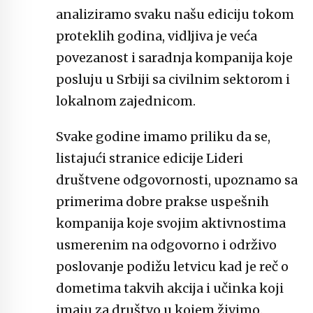
analiziramo svaku našu ediciju tokom
proteklih godina, vidljiva je veća
povezanost i saradnja kompanija koje
posluju u Srbiji sa civilnim sektorom i
lokalnom zajednicom.
Svake godine imamo priliku da se,
listajući stranice edicije Lideri
društvene odgovornosti, upoznamo sa
primerima dobre prakse uspešnih
kompanija koje svojim aktivnostima
usmerenim na odgovorno i održivo
poslovanje podižu letvicu kad je reč o
dometima takvih akcija i učinka koji
imaju za društvo u kojem živimo.