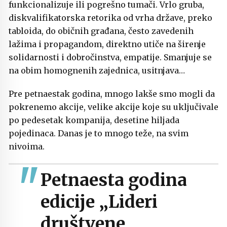
funkcionalizuje ili pogrešno tumači. Vrlo gruba,
diskvalifikatorska retorika od vrha države, preko
tabloida, do običnih građana, često zavedenih
lažima i propagandom, direktno utiče na širenje
solidarnosti i dobročinstva, empatije. Smanjuje se
na obim homognenih zajednica, usitnjava…
Pre petnaestak godina, mnogo lakše smo mogli da
pokrenemo akcije, velike akcije koje su uključivale
po pedesetak kompanija, desetine hiljada
pojedinaca. Danas je to mnogo teže, na svim
nivoima.
Petnaesta godina
edicije „Lideri
društvene