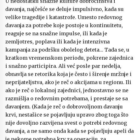
U nedostatku snažne kulture dobročinstva i
davanja, najčešće se deluje impulsivno, kada su
velike tragedije i katastrofe. Umesto redovnog
davanja za potrebe koje postoje u kontinuitetu,
reaguje se na snažne impulse, ili kada je
zemljotres, poplava ili kada je intenzivna
kampanja za podršku obolelog deteta… Tada se, u
kratkom vremenskom periodu, pokrene zajednica
i snažno participira. Ali već posle par nedelja,
obnavlja se retorika koja je često i širenje mržnje i
neprijateljstva, ako je reč o akcijama u regionu. Ili
ako je reč o lokalnoj zajednici, jednostavno se ne
razmišlja o redovnim potrebama, i prestaje se sa
davanjem. (Kada je reč o dobrovoljnom davanju
krvi, nestašice se pojavljuju upravo zbog toga što
nije dovoljno razvijena svest o potrebi redovnog
davanja, a ne samo onda kada se pojavljuju apeli da
je nekome potrebna krv za operaciju, za