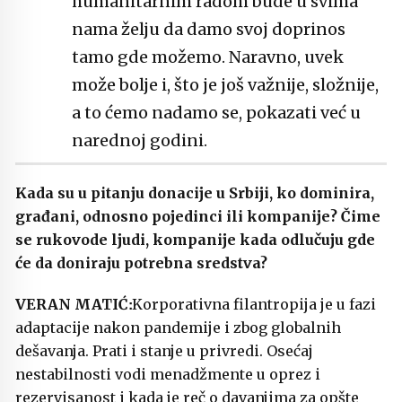
humanitarnim radom bude u svima
nama želju da damo svoj doprinos
tamo gde možemo. Naravno, uvek
može bolje i, što je još važnije, složnije,
a to ćemo nadamo se, pokazati već u
narednoj godini.
Kada su u pitanju donacije u Srbiji, ko dominira,
građani, odnosno pojedinci ili kompanije? Čime
se rukovode ljudi, kompanije kada odlučuju gde
će da doniraju potrebna sredstva?
Korporativna filantropija je u fazi
adaptacije nakon pandemije i zbog globalnih
dešavanja. Prati i stanje u privredi. Osećaj
nestabilnosti vodi menadžmente u oprez i
rezervisanost i kada je reč o davanjima za opšte