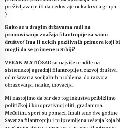
preživljavanje ili da nedostaje neka krvna grupa…
)
Kako se u drugim državama radi na
promovisanju značaja filantropije za samo
društvo? Ima li nekih pozitivnih primera koji bi
mogli da se primene u Srbiji?
SAD su najviše uradile na
sistemskoj ugradnji filantropije u razvoj društva,
od rešavanja socijalnih problema, do razvoja
obrazovanja, nauke, inovacija.
Mi nastojimo da bar deo tog iskustva približimo
političkoj i koroprativnoj eliti, građanima.
Međutim, spori su pomaci. Imali smo dve godine
Savet za filantropiju i pripremljena rešenja koja bi
značajnije stvorila prostor za razvoj filantropije,