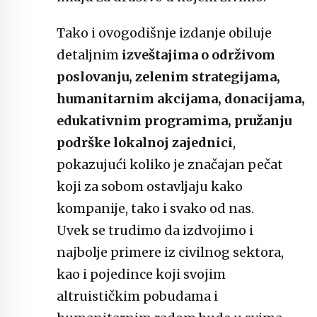
Tako i ovogodišnje izdanje obiluje
detaljnim
izveštajima o održivom
poslovanju, zelenim strategijama,
humanitarnim akcijama, donacijama,
edukativnim programima, pružanju
podrške lokalnoj zajednici
,
pokazujući koliko je značajan pečat
koji za sobom ostavljaju kako
kompanije, tako i svako od nas.
Uvek se trudimo da izdvojimo i
najbolje primere iz civilnog sektora,
kao i pojedince koji svojim
altruističkim pobudama i