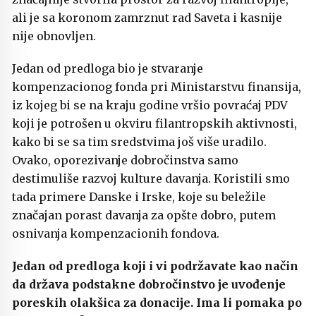
ali je sa koronom zamrznut rad Saveta i kasnije
nije obnovljen.
Jedan od predloga bio je stvaranje
kompenzacionog fonda pri Ministarstvu finansija,
iz kojeg bi se na kraju godine vršio povraćaj PDV
koji je potrošen u okviru filantropskih aktivnosti,
kako bi se sa tim sredstvima još više uradilo.
Ovako, oporezivanje dobročinstva samo
destimuliše razvoj kulture davanja. Koristili smo
tada primere Danske i Irske, koje su beležile
značajan porast davanja za opšte dobro, putem
osnivanja kompenzacionih fondova.
Jedan od predloga koji i vi podržavate kao način
da država podstakne dobročinstvo je uvođenje
poreskih olakšica za donacije. Ima li pomaka po