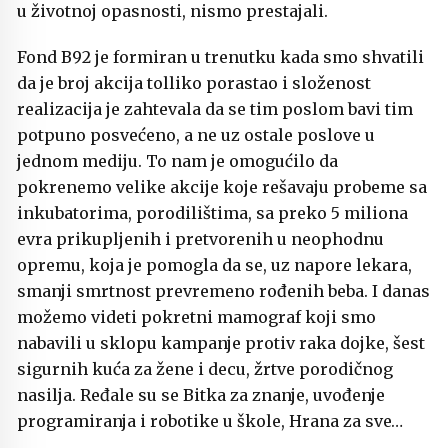
u životnoj opasnosti, nismo prestajali.
Fond B92 je formiran u trenutku kada smo shvatili
da je broj akcija tolliko porastao i složenost
realizacija je zahtevala da se tim poslom bavi tim
potpuno posvećeno, a ne uz ostale poslove u
jednom mediju. To nam je omogućilo da
pokrenemo velike akcije koje rešavaju probeme sa
inkubatorima, porodilištima, sa preko 5 miliona
evra prikupljenih i pretvorenih u neophodnu
opremu, koja je pomogla da se, uz napore lekara,
smanji smrtnost prevremeno rođenih beba. I danas
možemo videti pokretni mamograf koji smo
nabavili u sklopu kampanje protiv raka dojke, šest
sigurnih kuća za žene i decu, žrtve porodičnog
nasilja. Ređale su se Bitka za znanje, uvođenje
programiranja i robotike u škole, Hrana za sve…