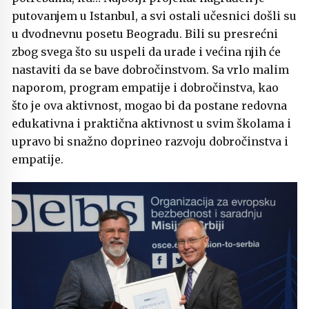
putovanjem u Istanbul, a svi ostali učesnici došli su
u dvodnevnu posetu Beogradu. Bili su presrećni
zbog svega što su uspeli da urade i većina njih će
nastaviti da se bave dobročinstvom. Sa vrlo malim
naporom, program empatije i dobročinstva, kao
što je ova aktivnost, mogao bi da postane redovna
edukativna i praktična aktivnost u svim školama i
upravo bi snažno doprineo razvoju dobročinstva i
empatije.