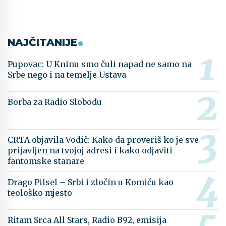
NAJČITANIJE
Pupovac: U Kninu smo čuli napad ne samo na
Srbe nego i na temelje Ustava
Borba za Radio Slobodu
CRTA objavila Vodič: Kako da proveriš ko je sve
prijavljen na tvojoj adresi i kako odjaviti
fantomske stanare
Drago Pilsel – Srbi i zločin u Komiću kao
teološko mjesto
Ritam Srca All Stars, Radio B92, emisija