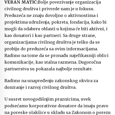
Bolje povezivanje organizacija
civilnog društva i privrede nam je u fokusu.
Preduzeća ne znaju dovoljno o aktivnostima i
projektima udruženja, pokreta, fondacija, kako bi
mogli da odaberu oblasti u kojima će biti aktivni, i
kao donatori i kao partneri. Sa druge strane,
organizacijama civilnog društva je teško da se
probiju do preduzeća sa ovim informacijama.
Radimo na tome da se pronađu najefikasniji oblici
komunikacije, kao stalna razmena. Dugoročna
partnerstva su pokazala najbolje rezultate.
Radimo na unapređenju zakonskog okvira za
doniranje i razvoj civilnog društva.
U susret novogodišnjim praznicima, uvek
podsećamo korporativne donatore da imaju pravo
na poreske olakšice u skladu sa Zakonom o porezu