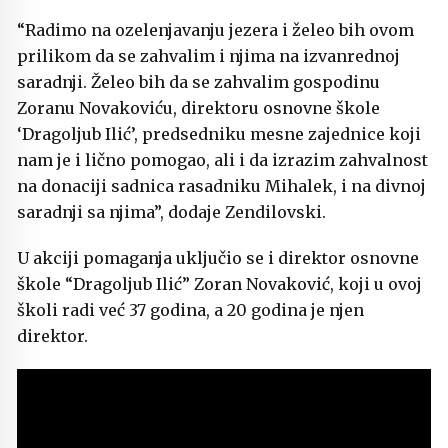
“Radimo na ozelenjavanju jezera i želeo bih ovom
prilikom da se zahvalim i njima na izvanrednoj
saradnji. Želeo bih da se zahvalim gospodinu
Zoranu Novakoviću, direktoru osnovne škole
‘Dragoljub Ilić’, predsedniku mesne zajednice koji
nam je i lično pomogao, ali i da izrazim zahvalnost
na donaciji sadnica rasadniku Mihalek, i na divnoj
saradnji sa njima”, dodaje Zendilovski.
U akciji pomaganja uključio se i direktor osnovne
škole “Dragoljub Ilić” Zoran Novaković, koji u ovoj
školi radi već 37 godina, a 20 godina je njen
direktor.