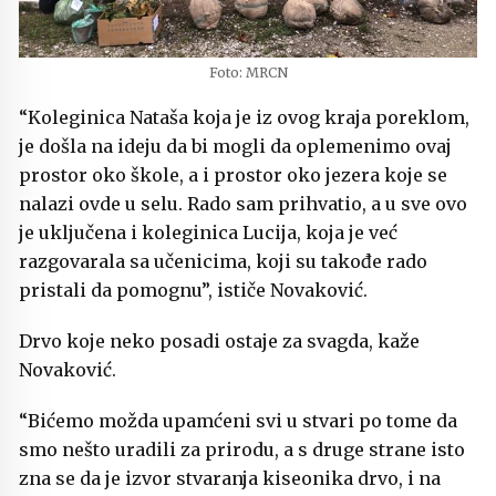
Foto: MRCN
“Koleginica Nataša koja je iz ovog kraja poreklom,
je došla na ideju da bi mogli da oplemenimo ovaj
prostor oko škole, a i prostor oko jezera koje se
nalazi ovde u selu. Rado sam prihvatio, a u sve ovo
je uključena i koleginica Lucija, koja je već
razgovarala sa učenicima, koji su takođe rado
pristali da pomognu”, ističe Novaković.
Drvo koje neko posadi ostaje za svagda, kaže
Novaković.
“Bićemo možda upamćeni svi u stvari po tome da
smo nešto uradili za prirodu, a s druge strane isto
zna se da je izvor stvaranja kiseonika drvo, i na