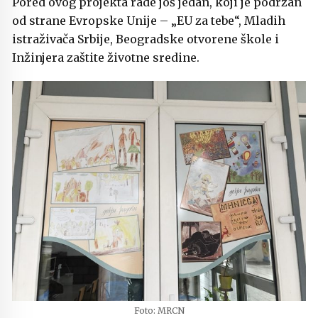
Pored ovog projekta rade još jedan, koji je podržan
od strane Evropske Unije – „EU za tebe“, Mladih
istraživača Srbije, Beogradske otvorene škole i
Inžinjera zaštite životne sredine.
Foto: MRCN