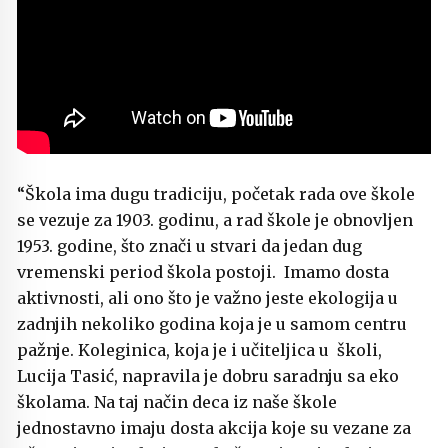
“Škola ima dugu tradiciju, početak rada ove škole
se vezuje za 1903. godinu, a rad škole je obnovljen
1953. godine, što znači u stvari da jedan dug
vremenski period škola postoji. Imamo dosta
aktivnosti, ali ono što je važno jeste ekologija u
zadnjih nekoliko godina koja je u samom centru
pažnje. Koleginica, koja je i učiteljica u školi,
Lucija Tasić, napravila je dobru saradnju sa eko
školama. Na taj način deca iz naše škole
jednostavno imaju dosta akcija koje su vezane za