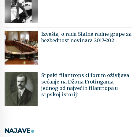
Izveštaj o radu Stalne radne grupe za
bezbednost novinara 2017-2021
Srpski filantropski forum oživljava
sećanje na Džona Frotingama,
jednog od najvećih filantropa u
srpskoj istoriji
NAJAVE