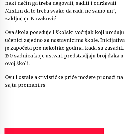
neki način ga treba negovati, saditi i održavati.
Mislim da to treba svako da radi, ne samo mi”,
zaključuje Novaković.
Ova škola poseduje i školski voćnjak koji uređuju
učenici zajedno sa nastavnicima škole. Inicijativa
je započeta pre nekoliko godina, kada su zasadili
150 sadnica koje ustvari predstavljaju broj đaka u
ovoj školi.
Ovu i ostale aktivističke priče možete pronaći na
sajtu
promeni.rs
.