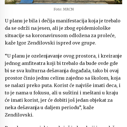
Foto: MRCN
U planu je bila i dečija manifestacija koja je trebalo
da se održi na jesen, ali je zbog epidemiološke
situacije sa koronavirusom odložena za proleće,
kaže Igor Zendilovski ispred ove grupe.
“U planu je ozelenjavanje ovog prostora, i kreiranje
jednog amfiteatra koji bi trebalo da bude ovde gde
bi se sva kulturna dešavanja događala, tako bi ovaj
prostor činio jednu celinu zajedno sa školom, koja
se nalazi preko puta. Korist će najviše imati deca, i
to je nama u fokusu, ali u suštini i meštani u kraju
će imati korist, jer će dobiti još jedan objekat za
neka dešavanja u daljem periodu”, kaže
Zendilovski.