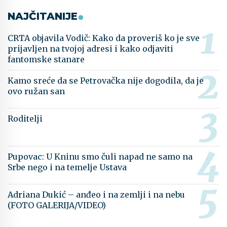
NAJČITANIJE
CRTA objavila Vodič: Kako da proveriš ko je sve
prijavljen na tvojoj adresi i kako odjaviti
fantomske stanare
Kamo sreće da se Petrovačka nije dogodila, da je
ovo ružan san
Roditelji
Pupovac: U Kninu smo čuli napad ne samo na
Srbe nego i na temelje Ustava
Adriana Dukić – anđeo i na zemlji i na nebu
(FOTO GALERIJA/VIDEO)