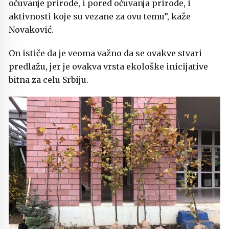
očuvanje prirode, i pored očuvanja prirode, i
aktivnosti koje su vezane za ovu temu”, kaže
Novaković.
On ističe da je veoma važno da se ovakve stvari
predlažu, jer je ovakva vrsta ekološke inicijative
bitna za celu Srbiju.