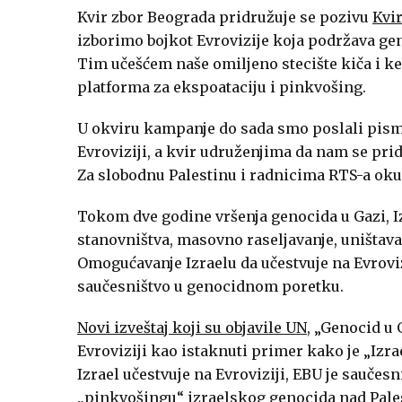
Kvir zbor Beograda pridružuje se pozivu
Kvir
izborimo bojkot Evrovizije koja podržava ge
Tim učešćem naše omiljeno stecište kiča i ke
platforma za ekspoataciju i pinkvošing.
U okviru kampanje do sada smo poslali pism
Evroviziji, a kvir udruženjima da nam se pr
Za slobodnu Palestinu i radnicima RTS-a ok
Tokom dve godine vršenja genocida u Gazi, I
stanovništva, masovno raseljavanje, uništava
Omogućavanje Izraelu da učestvuje na Evroviz
saučesništvo u genocidnom poretku.
Novi izveštaj koji su objavile UN
, „Genocid u 
Evroviziji kao istaknuti primer kako je „Izra
Izrael učestvuje na Evroviziji, EBU je saučes
„pinkvošingu“ izraelskog genocida nad Palest