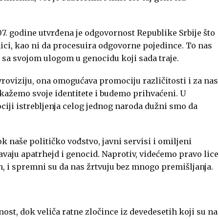
7. godine utvrđena je odgovornost Republike Srbije što
nici, kao ni da procesuira odgovorne pojedince. To nas
sa svojom ulogom u genocidu koji sada traje.
vroviziju, ona omogućava promociju različitosti i za nas
skažemo svoje identitete i budemo prihvaćeni. U
iji istrebljenja celog jednog naroda dužni smo da
k naše političko vođstvo, javni servisi i omiljeni
vaju apatrhejd i genocid. Naprotiv, videćemo pravo lice
en, i spremni su da nas žrtvuju bez mnogo premišljanja.
nost, dok veliča ratne zločince iz devedesetih koji su na