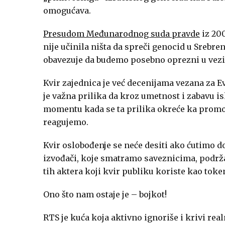
omogućava.
Presudom Međunarodnog suda pravde
iz 200
nije učinila ništa da spreči genocid u Srebre
obavezuje da budemo posebno oprezni u vezi 
Kvir zajednica je već decenijama vezana za E
je važna prilika da kroz umetnost i zabavu i
momentu kada se ta prilika okreće ka promoc
reagujemo.
Kvir oslobođenje se neće desiti ako ćutimo do
izvođači, koje smatramo saveznicima, podrža
tih aktera koji kvir publiku koriste kao tok
Ono što nam ostaje je – bojkot!
RTS je kuća koja aktivno ignoriše i krivi real