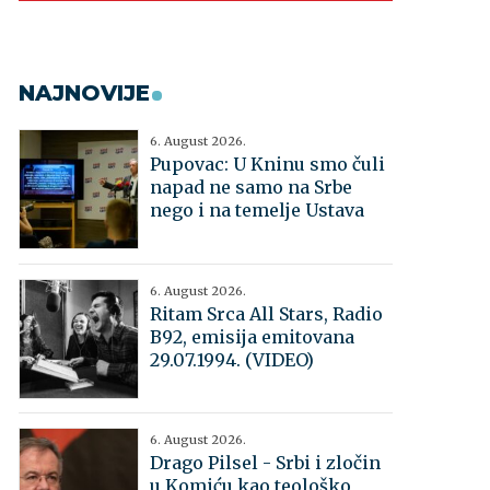
NAJNOVIJE
6. August 2026.
Pupovac: U Kninu smo čuli
napad ne samo na Srbe
nego i na temelje Ustava
6. August 2026.
Ritam Srca All Stars, Radio
B92, emisija emitovana
29.07.1994. (VIDEO)
6. August 2026.
Drago Pilsel - Srbi i zločin
u Komiću kao teološko