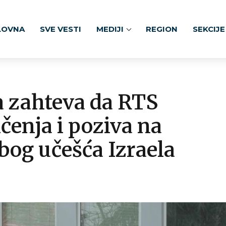
LOVNA
SVE VESTI
MEDIJI
REGION
SEKCIJE
a zahteva da RTS
enja i poziva na
zbog učešća Izraela