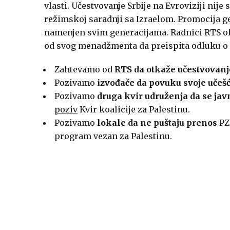
vlasti. Učestvovanje Srbije na Evroviziji nij
režimskoj saradnji sa Izraelom. Promocija g
namenjen svim generacijama. Radnici RTS o
od svog menadžmenta da preispita odluku o u
Zahtevamo od
RTS da otkaže učestvovanj
Pozivamo
izvođače da povuku svoje učešć
Pozivamo
druga kvir udruženja da se jav
poziv
Kvir koalicije za Palestinu.
Pozivamo
lokale da ne puštaju prenos
PZE
program vezan za Palestinu.