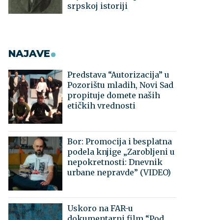
srpskoj istoriji
NAJAVE
Predstava “Autorizacija” u
Pozorištu mladih, Novi Sad
propituje domete naših
etičkih vrednosti
Bor: Promocija i besplatna
podela knjige „Zarobljeni u
nepokretnosti: Dnevnik
urbane nepravde” (VIDEO)
Uskoro na FAR-u
dokumentarni film “Pod