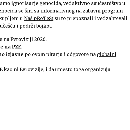
e samo ignorisanje genocida, već aktivno saučesništvo u
enocida se širi sa informativnog na zabavni program
kupljeni u
Naš pRoTeSt
su to prepoznali i već zahtevali
češću i podrži bojkot.
e
na Evroviziji 2026.
e na PZE.
no izjasne
po ovom pitanju i odgovore na
globalni
 kao ni Evrovizije, i da umesto toga organizuju