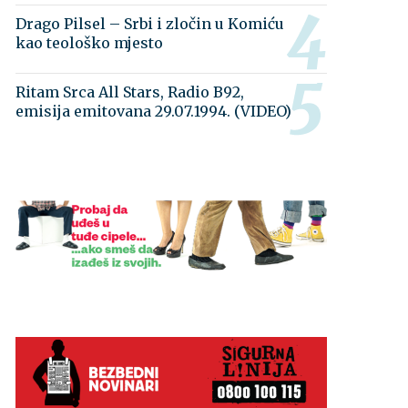
Drago Pilsel – Srbi i zločin u Komiću
kao teološko mjesto
Ritam Srca All Stars, Radio B92,
emisija emitovana 29.07.1994. (VIDEO)