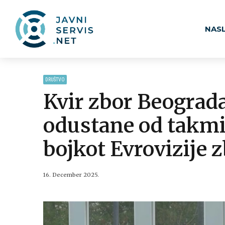
NAS
DRUŠTVO
Kvir zbor Beograd
odustane od takmič
bojkot Evrovizije 
16. December 2025.