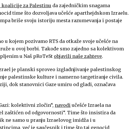
 koalicije za Palestinu
da zajedničkim snagama
nocid time što dozvoljava učešće aparthejdskom Izraelu.
mpa briše svoju istoriju mesta razumevanja i postaje
o u kojem pozivamo RTS da otkaže svoje učešće na
idruže u ovoj borbi. Takođe smo zajedno sa kolektivom
upljenim u Naš pRoTeSt
objavili naše zahteve
.
zrael je planski sproveo izgladnjivanje palestinskog
nje palestinske kulture i namerno targetiranje civila.
iji, dok stanovnici Gaze umiru od gladi, označava
Gazi: kolektivni zločin“,
navodi
učešće Izraela na
el zaštićen od odgovornosti“. Time što insistira da
nik ne samo u pranju Izraelovog imidža i u
incima, već je saučesnik i time što taj genocid