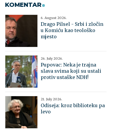
KOMENTAR
6. August 2026.
Drago Pilsel - Srbi i zločin
u Komiću kao teološko
mjesto
26. July 2026.
Pupovac: Neka je trajna
slava svima koji su ustali
protiv ustaške NDH!
21. July 2026.
Odiseja: kroz biblioteku pa
levo