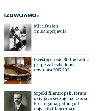
IZDVAJAMO
Mira Furlan –
#nisamprijavila
Izveštaj o radu Stalne radne
grupe za bezbednost
novinara 2017-2021
Srpski filantropski forum
oživljava sećanje na Džona
Frotingama, jednog od
najvećih filantropa u